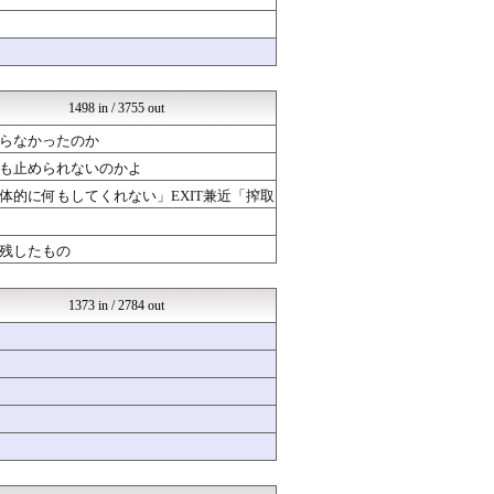
footballnet【サ...
くまニュース
ネラーボイス
気になる芸能まとめ
ラブライブ！まとめブログ ...
なんまめ
1498 in / 3755 out
育児板拾い読み
らなかったのか
乃木通 乃木坂46櫻坂46...
えすえすゲー速報
も止められないのかよ
ミリシタまとめ雑談
的に何もしてくれない」EXIT兼近「搾取
常識的に考えた
哲学ニュースnwk
│米国株ETFまとめ速報
残したもの
(*ﾟ∀ﾟ)ゞカガクニュー...
オレ的ゲーム速報＠刃
登山ちゃんねる
1373 in / 2784 out
ああ言えばForYou
SSまにあっくす！
Ask Reddit まと...
韓国ニュース反応まとめ
SS！ラブライブ！
ニチカン！
やる夫まとめくす
ゆるゲーマー遅報
けおけお速報