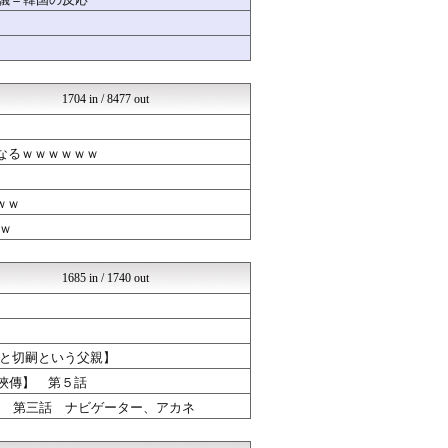
うま速｜競馬5chまとめ速...
なんじぇいスタジアム＠なん...
HANO-K
バズッター速報
世界の憂鬱 海外・韓国の反...
ガジェット2ch
1704 in / 8477 out
すらるど - 海外の反応
りぷらい速報
婚外ちゃんねる
になるｗｗｗｗｗｗ
ドメサカブログ
NEWSぽけまとめーる
婚外ちゃんねる
ｗｗ
競馬まとめのまとめ
ｗ
ファイターズ王国＠日ハムま...
育児板拾い読み
ウマツイちゃんねる
1685 in / 1740 out
反日愚国 恨寓瘻
まとめCUP
やみ速@なんJ西武まとめ
広島東洋カープまとめブログ...
と切嗣という父親】
浮気ちゃんねる
NEWSまとめもりー｜2c...
活俠傳】 第５話
海外さんいらっしゃい 海外...
】 第三話 ナビゲーター、アカネ
ホロ速
軍事・ミリタリー速報☆彡