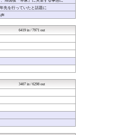
者、帰国後『本家』に失望する事態に
オレ的ゲーム速報＠刃
十年先を行っていたと話題に
かぞくちゃんねる
の声
ヒーローNEWS
アヤネ(*'ω'*)海外の...
SSまにあっくす！
6419 in / 7971 out
ポーランドボール 翻訳
ゆるゲーマー遅報
Red4 海外の反応まとめ
感動日本
感動日本
韓国ニュース反応まとめ
ニチカン！
やる夫まとめくす
登山ちゃんねる
婚外ちゃんねる
3407 in / 6298 out
婚外ちゃんねる
国難にあってもの申す！！
ベイスターズNEWS
婚外ちゃんねる
婚外ちゃんねる
もきゅ速(*´ω`*)人(...
育児板拾い読み
ドメサカブログ
チゲ速
坂道情報通～乃木坂46まと...