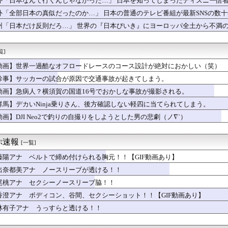
外「日本なんて行くんじゃなかった…」 日本を知ってしまったディズニー信
メを大量に食べて水を飲むと腹が膨らむって本当？実際にやってみる...
外「全部日本の真似だったのか…」 日本の普通のテレビ番組が最新SNSの数
氏。同棲して知ったけど、どうやら全くゲームをクリアしてないよう...
ったら仮面ライダーになる！」
州「日本だけ反則だろ…」 世界の『日本びいき』にヨーロッパ全土から不満
建築とプロ意識は世界一」熊本の病院で手術中にM7地震！医療チー...
梨子「秋深し」花丸「隣は何を、する人ぞ？」
覧]
ッドマネー【ポーランドボール】
一の遺書、今見るとガチで意味不明すぎるwww
動画】世界一過酷なオフロードレースのコース設計が絶対におかしい（笑）
PBのパ・リーグで外国人の観客数が増えているらしい → 「NP...
珍事】サッカーの試合が原因で交通事故が起きてしまう。
本のブレない支援姿勢に驚嘆！被災地の炊き出しを巡る議論と世界の...
本のブレない支援姿勢に驚嘆！被災地の炊き出しを巡る議論と世界の...
動画】急病人？横須賀の国道16号でおかしな事故が撮影される。
は”金銭の祭典”！32強進出で1億3000万円もらえる」→「...
群馬】デカいNinja乗りさん、後方確認しない軽四に当てられてしまう。
日本のシャーペン、20年ずっと1位から動かない」
動画】DJI Neo2で釣りの自撮りをしようとした男の悲劇（ノ∇`）
求めて～ 二部 第１２２話
まくっていた…国民の３５％が登山人口
育てなんて大変ねぇ、でも仕事辞めちゃダメよ。二人目は考えてる？...
ぷ速報
[一覧]
る夫へ」を語ろう
…ソフトバンク、端末2年レンタル改悪へ“塗装はがれ”でも2.2...
藤陽アナ ベルトで締め付けられる胸元！！【GIF動画あり】
輝、危ない！プレーヤーあるある「細かいルール知らない」危機一髪
出奈都美アナ ノースリーブが透ける！！
災地だが、トメに「息子は今大変だから、頼らないで１人で育児して...
尾桃アナ セクシーノースリーブ脇！！
山田あい、衝撃の貝殻ビキニ姿解禁wwwwwwグラビア界を席巻す...
香澄アナ ボディコン、谷間、セクシーショット！！【GIF動画あり】
を言って欲しい
林有子アナ うっすらと透ける！！
き×今治】いわきがJ2リーグで初の開幕戦勝利！エース熊田が怪...
ld Cup 2026」鉄拳8部門まとめ。LCQから勝...
 2026 福岡公演 day2・吉田綾乃クリスティー卒業セレ...