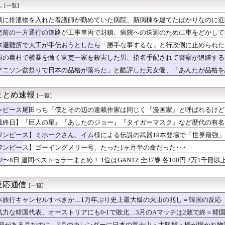
.
[一覧]
本県知事「報道に強い不満・苦情が寄せられている」→TBSの報...
MF佐野航大、同じPSVだが堂安を超える評価ｗｗｗｗｗｗｗ
滴に排泄物を入れた看護師が勤めていた病院、新病棟を建てたばかりなのに近
充、タッチの上杉達也が浅倉南に告白したシーンを完全再現ｗｗｗｗｗ
宅前の一方通行の道路が工事車両で封鎖、病院への送迎のために車をどかして
とかいう20代までしか絵にならないヤツ
ん、アタリ嬢とハズレ嬢の紹介文の差が露骨すぎるｗｗｗｗｗｗｗｗ...
本避難所で大工が手伝おうとしたら「勝手な事するな」と行政側に止められた
の有望株が豪相手に見せたトライに世界が騒然！←「F１並みのスピ...
果……
国の農村で横暴を働く官吏一家を殺害した男、指名手配されて警察が追跡する
せたり毒を盛ったりする鬼母に「人間ってどんな味がするんだろう？...
アニソン盆祭りで日本の品格が落ちた」と酷評した元女優、「あんたが品格を
い人いますか
い……
てカッケーよな？
なエンディング
まとめ速報
[一覧]
子園アルプスで本気チアしてた坂道メンバーたち
屋さん「席でおむつ交換はちょっと・・」 パパ「子どもとか育てた...
ンピース尾田っち「僕とその辺の連載作家は同じく『漫画家』と呼ばれるけど
波さん、回転寿司の大食いに挑戦
最終日】『巨人の星』『あしたのジョー』『タイガーマスク』など歴代の有名ス
くと毎回こういう恵体メロンお姉さん(35)を指名してしまうｗｗ...
）
メリカがパトリオットミサイルを毎月納入してくれる」（海外の反応...
ワンピース】ミホークさん、イム様による伝説の武器19本登場で「世界最強
ビジネスって完全に破綻したよな
ｗ
ワンピース】ゴーイングメリー号、たった1ヶ月半の命だった･･･
東大・京大合格」日本屈指の超進学校が「スポ薦ゼロ」「練習は平日...
2〜8日 週間ベストセラーまとめ！ 1位はGANTZ 全37巻 各100円 2万1千
る代わりに「ン」で終わる食べ物しか食えないボタン
”高崎かなみ、スレンダーボディ全開で存在感
なったけど自力で行動療法とか試して治した
反応通信
[一覧]
わからない」松本まりか(41) 熊本支援で“大きい口でピザ頬張...
晴れて米寿！」獄中日記が暴く上級国民の精神構造
本旅行キャンセルすべきか…1万年ぶり史上最大級の火山の兆し＝韓国の反応
期にポケカやMTGと並んで大人気だったという誰も知らない謎のカ...
気力な韓国代表、オーストリアにも0-1で敗北…3月のAマッチは2敗で終＝韓
、なぜか笑顔の若者がアニメ風に描かれ… 安保政策の大転換とのチ...
.1節がある月なのに…3月のカレンダーに日本の富士山・大阪城・桜が描かれ