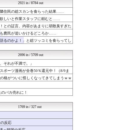
2921 in / 8784 out
おーるじゃんる
【サッカー まとめ】サカラ...
隣住民の総スカンを食らった結果……
VIPPER速報
欲しいと作業スタッフに頼むと……
結婚・恋愛ニュースぷらす
なんJミュージアム
！との証言、内容があまりに胡散臭すぎた
海外の反応スポーツ
も農民が追いかけるどころか……
婚外ちゃんねる
語るのかよ！」と総ツッコミを食らってし
婚外ちゃんねる
サイ速
ウマ娘うまぴょい速報
2696 in / 5709 out
ラビット速報
不思議.net - 5ch...
、それが不満で。」
おいしいまとめ
ポーツ漫画が全巻50％還元中！（8/9ま
いたしん！
」の格がついに怪しくなってきてしまうｗｗ
世界はグーチョキパー
mutyunのゲーム+αブ...
知りタイムズ
冊以上のバカ売れに！
まとめABC
芸能人ニュース速報
育児板拾い読み
1769 in / 327 out
芸能人の気になる噂
モッコスヌ〜ン
漫画まとめ速報
国の反応
日本第一！ニュース録
物議＝韓国の反応