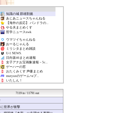
知識の城 群雄割拠
あじあニュースちゃんねる
【海外の反応】 パンドラの...
やる夫まとめくす
哲学ニュースnwk
ウマツイちゃんねる
おーるじゃんる
ミリシタまとめ雑談
U-1 NEWS.
日向坂46まとめ速報
女子アナお宝画像速報－5c...
ゲーハーの窓
おたくみくす 声優まとめ
mutyunのゲーム+αブ...
いたしん！
汎用型自作PCまとめ
なんまめ
7119 in / 11791 out
日刊やきう速報
ほんわかMkⅡ
声
ネラーボイス
姿に世界が衝撃
ああ言えばForYou
くまニュース