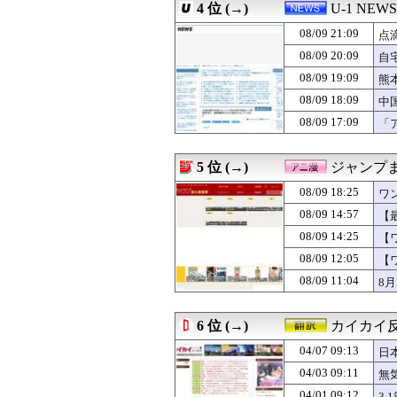
4 位 (→)
U-1 NEWS
08/09 20:40
【PICKUP】熊
08/09 20:40
【朗報】日本代表
08/09 21:09
点
08/09 20:40
【朗報】あだち
08/09 20:09
自
08/09 20:40
【旅行】ひとり旅
08/09 19:09
08/09 20:40
【画像】風俗店さ
熊
08/09 20:40
ラグビー日本代表
結
08/09 18:09
中
08/09 20:39
私に残飯を食べさ
08/09 17:09
「
08/09 20:39
会話が面倒くさ
ま
08/09 20:38
トヨタGR86っ
08/09 20:37
【ウマ娘】好き
5 位 (→)
ジャンプ
08/09 20:35
【画像】実は甲
08/09 20:35
【唖然】ラーメン
08/09 18:25
ワ
08/09 20:33
【朗報】浜辺美
08/09 14:57
【
08/09 20:32
【画像】風俗に行
で
08/09 14:25
08/09 20:32
ゼレンスキー「ア
【
08/09 20:32
家庭用ゲーム機
ｗ
08/09 12:05
【
08/09 20:32
「部員の約半数が
08/09 11:04
8月
08/09 20:31
10億円もらえ
08/09 20:30
“無敵のグラドル
08/09 20:30
パニック障害に
6 位 (→)
カイカイ
08/09 20:30
「何が言いたいか
08/09 20:30
【池袋暴走】「
04/07 09:13
日
08/09 20:29
カードゲーム黎明
04/03 09:11
無
08/09 20:29
防衛白書の表紙は
04/01 09:12
3