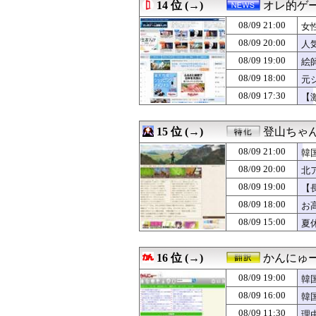
08/09 20:00
14 位 (→)
【池袋暴走】自
オレ的ゲ
08/09 19:58
【速報】見たこと
08/09 21:00
女
08/09 19:57
【相談】金持ちの
わ
08/09 19:56
08/09 20:00
SB前田悠伍(20) 1
人
08/09 19:55
上げ底で「食べや
08/09 19:00
絵
08/09 19:53
（ ´_ゝ`）サ
08/09 18:00
元
08/09 19:53
【速報】日本代表
08/09 19:50
【悲報】速水もこ
08/09 17:30
【
08/09 19:50
【画像】速水もこみ
新
08/09 19:48
【画像】タコ焼き1
15 位 (→)
登山ちゃ
08/09 21:00
韓
08/09 20:00
北
わ
08/09 19:00
【
れ
08/09 18:00
お
08/09 15:00
夏
16 位 (→)
かんにゅー
08/09 19:00
韓
08/09 16:00
韓
08/09 11:30
理