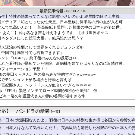
最新記事情報 - 08/09 21:10
生】特性の効果ってこんなに影響小さいのかよ 結局能力値至上主義...
メディア「幻となった女性天皇。日本皇族に韓半島の男の血が入る可...
んて気高いんだ！」 英高級紙も驚愕した極限の中の日本人の姿に世...
安価・あんこ】君は名なき声を叶えるようです。【オリ世界ポケス...
日本をダメにした総理大臣」←結局誰だと思う？
ボス退治の報酬として世界をくれるデュランダル
「中国では赤信号でも右折できます」
ト『Destiny』終了後のみんなの反応は👀
れた看護師が勤めていた病院、新病棟を建てたばかりなのに近隣住民...
8thフォーメーション予想！！
OBIの幾田りらさん、胸の膨らみが性的すぎたwwwwwww
Gでテンション上がる場所と行動と言えば
羊宮妃那さん、ヘッドドレスが似合いすぎるｗｗｗｗ
h2版『FF14』緊急メンテでロード時間が8秒から6秒に 信...
中のビキニ姿の加護亜依さんの胸の谷間が凄すぎる件
、スマホもインターネットも無いのに今の時代よりもカッコ良いよな
！！！！！ウンコ出るウンコ！！！！！！
反応】 パンドラの憂鬱
試合 .237 26 53 出塁率.370 長打率.54...
[一覧]
智は、自分が呼びかければ交流のあった家臣はみんな 自分の味方を...
外「日本は戦勝国なんだよ」 戦後の日本人の特別な生き様に各国から称賛の
スリーパー堀大輔さん、誹謗中傷コメントが1万件を越えて号泣して...
外「日本人はなんて気高いんだ！」 英高級紙も驚愕した極限の中の日本人の
漫画をドラマ化？脚本に糞アレンジ加えなきゃ」←これ
られました」生活の痕跡が残る部屋を公開 住居提供者「週明け被害...