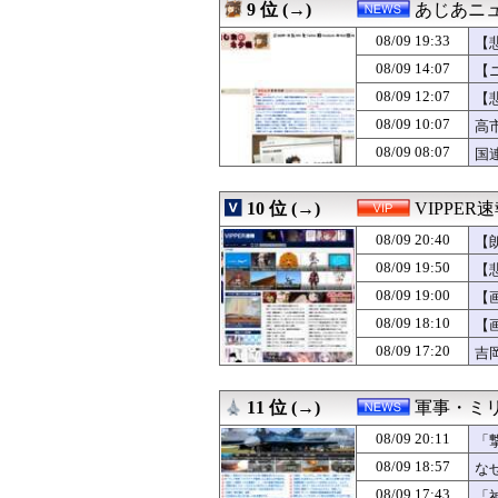
08/09 20:11
【悲報】渡邊渚さ
9 位 (→)
あじあニ
08/09 20:10
「日本では家をオ
08/09 19:33
08/09 20:10
【阪神対中日19
【
08/09 20:10
【動画】巨乳ギ
08/09 14:07
【
08/09 20:10
【速報】ウクライ
08/09 12:07
【
08/09 20:09
記録的猛暑の欧州
08/09 20:09
自宅前の一方通行
08/09 10:07
高
08/09 20:08
【悲報】台湾、長
08/09 08:07
国
08/09 20:06
ニートの弟が住む
08/09 20:05
【画像】美容師「
08/09 20:05
ダウンロード版買
10 位 (→)
VIPPER
08/09 20:05
【ロッテ対オリック
08/09 20:40
【
08/09 20:05
中国人「東京の街
08/09 20:05
【画像】白石麻衣
08/09 19:50
【
08/09 20:05
【風来のシレン】
08/09 19:00
【
08/09 20:05
謎の勢力「AI発
08/09 20:04
08/09 18:10
お前ら今期アニ
【
08/09 20:03
【わかる】セクシー
08/09 17:20
吉
08/09 20:03
向かいの倉庫が火
08/09 20:03
【画像】サンモ
08/09 20:03
【動画】 役満ボ
11 位 (→)
軍事・ミ
08/09 20:02
【画像】Hカッ
08/09 20:11
「
08/09 20:02
ナイトガンダム
08/09 20:02
【悲報】ソニー
08/09 18:57
な
08/09 20:01
畑に2層DVD-R
08/09 17:43
「