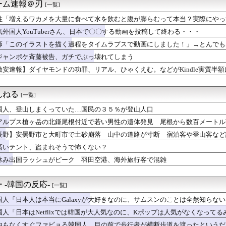
民党都議が逮捕圧力！警察の忖度が明らかに
ーム速報＠刃
[一覧]
ない魔物を揺らしまくる生足かほりんwwwwwwwww
性「増えるワカメを大量に食べて水を飲むと腹が膨らむって本当？実際にやって
同僚兼友達がやたらと高価な物をくれる。お返しなんて出来ないしキ...
ぁあああああああ
.75 10勝0敗 77回
気外国人YouTuberさん、日本で〇〇する動画を投稿して終わる・・・
すいサイズになりました」→実質値上げでは！？ 物価上昇が続く中...
師「このイラストを描く過程をタイムラプスで動画にしました！」→とんでも
ンモニ、永住許可厳格化を批判 ジャーナリスト「永住権は生活の基...
ジャンポケ斉藤被告、ガチでぶっ壊れてしまう
MF佐野航大、オランダ王者PSV加入キター、兄弟そろって凄すぎ...
みちが新オープンしたカフェ、サンドイッチ1つ3000円ｗｗｗｗ...
激安速報】ダイヤモンドの功罪、リアル、ひゃくえむ。などがKindle実質半額
ちが新オープンしたカフェ、サンドイッチ1つ3000円wwww...
テニスの王子様などのスポーツ漫画が対象！
00個入り1,980円買いか？
んねる
[一覧]
国人、登山しまくっていた…国民の３５％が登山人口
アルプス槍ヶ岳の北鎌尾根付近で若い男性の遺体発見 尾根から数百メートル
からず
長野】安曇野市と大町市で土砂崩落 山中の道路が寸断 宿泊客や登山客など
たとの情報も
高いテント、盗まれそうで怖くない？
休み出国ラッシュがピーク 羽田空港、海外旅行客で混雑
 -韓国の反応-
[一覧]
国人「日本人は本当にGalaxyが大好きなのに、サムスンのことは全然知らな
国人「日本はNetflixでは韓国が大人気なのに、Kポップは人気がなくなって
由もなくすぐファビョる韓国人、目の前で歩行者が横断歩道を渡ったというだ