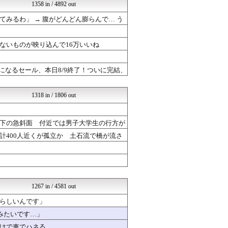
モッコスヌ〜ン
1358 in / 4892 out
乃木坂46まとめ 乃木りん...
みるわ」 → 腹がどんどん膨らんで… う
はーとらいふ -出会い・子...
なんじぇいスタジアム＠なん...
国難にあってもの申す！！
ないものが映り込んで16万いいね
もえるあじあ(･∀･)
【サッカー まとめ】サカラ...
VIPPER速報
になるセール、本日8/9終了！ついに完結、
ラビット速報
アナ速‐女子アナ画像速報
1318 in / 1806 out
下の急斜面 付近では男子大学生の行方が
計400人近くが孤立か 土石流で橋が流さ
1267 in / 4581 out
いらしいんです」
るみたいです…」
けで車でハネる