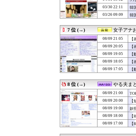
08/09 20:28
佐々木大輔騎手が
08/09 20:28
村上26本 大谷26本
03/30 22:11
韓
08/09 20:27
【GAME】発売
03/26 09:09
韓
08/09 20:25
【驚愕】ブス女に
08/09 20:25
韓国人「日本が老
08/09 20:25
日本人が一番使っ
7 位 (→)
女子アナお
08/09 20:25
海外「日本の積載
08/09 20:20
08/09 21:05
帰省ワイの1日
【
08/09 20:18
3年前に同期23
08/09 20:05
【
08/09 20:18
【J1第1節 東京
08/09 19:05
【
08/09 20:18
【衝撃】ロシア
08/09 20:18
男性のプライド
08/09 18:05
【
08/09 20:16
中堅～ベテラン
08/09 17:05
【
08/09 20:15
【8/9】パ・リ
08/09 20:15
ジブリは紅の豚
08/09 20:15
【ウマ娘】4コマ
8 位 (→)
やる夫ま
08/09 20:15
離党しなさいよ 
08/09 21:00
08/09 20:15
【画像】最近の
T
08/09 20:14
【敗戦】西武ファン
08/09 20:00
【
08/09 20:12
【朗報】カープ鈴
08/09 19:00
妖
08/09 20:12
【画像】嫁の浮
08/09 20:12
【悲報】佐藤二
08/09 18:00
【
08/09 20:12
私が作った餃子
08/09 17:00
【
08/09 20:11
【ホロライブ】
08/09 20:11
「撃たれても撃っ