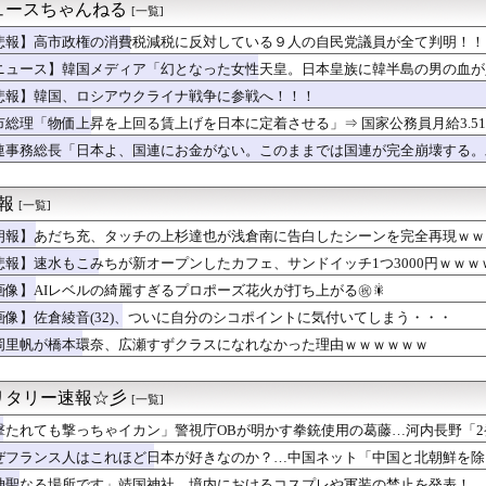
ん、意味深フォトwwwwwwwwwwwwwwww（画像あり）
ュースちゃんねる
[一覧]
ール電化にすると電気料金はいくらくらいになるのだろう？」海外の...
回戦】阪神・近本、中日・柳から今季第1号先制ソロホームラン！！...
悲報】高市政権の消費税減税に反対している９人の自民党議員が全て判明！！
ャルさん、お◯ぱいがバインバインｗｗｗｗｗｗｗｗｗｗｗｗｗｗｗ
ニュース】韓国メディア「幻となった女性天皇。日本皇族に韓半島の男の血が
ナからのエネルギー施設攻撃で窮地のロシアを韓国が助けていたこと...
悲報】韓国、ロシアウクライナ戦争に参戦へ！！！
、ドナウ川の水位が低下してマンモスの骨や沈没したドイツ軍の戦艦...
の道路が工事車両で封鎖、病院への送迎のために車をどかして欲しい...
市総理「物価上昇を上回る賃上げを日本に定着させる」⇒ 国家公務員月給3.5
崎原爆式典を欠席「長崎市が着席場所を”外交団エリア外にあえて配...
連事務総長「日本よ、国連にお金がない。このままでは国連が完全崩壊する。
格安マンションへ行ったらゴミの中でガリガリに痩せて倒れてた。風...
…手は尽くしました」陰キャ女子「…ﾋｭｯ」→結果！
うやつの特徴「５０％OFFが購入最低ライン」
速報
[一覧]
ス20回戦】ロッテ またも八木が白星 パ2位無傷の9勝目 2...
朗報】あだち充、タッチの上杉達也が浅倉南に告白したシーンを完全再現ｗｗ
中にあるこれ、中国にもいくつか作れないだろうか」 中国人「作っ...
(33)さん、セクシーマダムみたいな妖艶なビジュアルが話題にな...
悲報】速水もこみちが新オープンしたカフェ、サンドイッチ1つ3000円ｗｗ
アイテム拾うのが楽しみなゲームに置いて雑草に変えたり燃やしたり...
画像】AIレベルの綺麗すぎるプロポーズ花火が打ち上がる㊗🎇
展したらお前らは皆クビになるわ」→未だかつてAIのせいで失業し...
メ何見てるの？
画像】佐倉綾音(32)、ついに自分のシコポイントに気付いてしまう・・・
女優が整形して復活すると萎えるよな(´・ω:;.:...
岡里帆が橋本環奈、広瀬すずクラスになれなかった理由ｗｗｗｗｗｗ
の海となり、私は一人で家に水をかけ続けた。近所の人も兄嫁も「心...
ニの女子アナさん、日曜の朝から素材を提供してしまう
ディ・岡田紗佳(32)、ダンスで乳が大暴れ！
リタリー速報☆彡
[一覧]
プグラドル「どんな私も愛してね❤」
撃たれても撃っちゃイカン」警視庁OBが明かす拳銃使用の葛藤…河内長野「
物語←ナイトガンダムしか覚えてないという事実
AAA『マーベル闘魂』、賛否両論の危険領域にｗｗｗｗｗｗ
ぜフランス人はこれほど日本が好きなのか？…中国ネット「中国と北朝鮮を除
W吊るさないで
神聖なる場所です」靖国神社、境内におけるコスプレや軍装の禁止を発表！