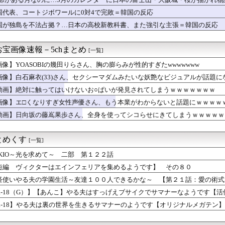
直線斜行で4日間の騎乗停止 ライヒスアドラーの進路確保とラフプ...
wwwwwwwwwwwwwwwwwwwwwwwwwwww...
国代表、コートジボワールに0対4で完敗＝韓国の反応
から何年も経つのに一向に安くならないゲームにゲーマー絶句！海外...
国が独島を不法占拠？…日本の高校新教科書、また強引な主張＝韓国の反応
チンコしごかれたらｗｗｗｗｗｗｗｗｗｗｗwwww
廃物を洗い流す画期的な薬剤の開発に成功！アルツハイマー病の原因...
ているAIは「Gemini」だったと判明
宝画像速報－5chまとめ
[一覧]
技術は凄いな！」熊本地震の激しい揺れでも積み荷が安定している日...
、犬の散歩→パチスロ これしかない
画像】YOASOBIの幾田りらさん、胸の膨らみが性的すぎたwwwwwww
歳が妊娠したときには「仕事も一人前じゃないくせに」と言われ現在...
画像】白石麻衣(33)さん、セクシーマダムみたいな妖艶なビジュアルが話題
V×川崎F】川崎が後半ATのロマニッチ弾で追いつき辛くもドロ...
動画】絶対に触ってはいけないお○ぱいが発見されてしまうｗｗｗｗｗｗｗ
さん、国民の財産を没収しはじめるｗｗｗｗｗ
が高いと感じた瞬間
画像】エ□くなりすぎ女性声優さん、もう本業がわからないと話題にｗｗｗｗ
騎手でまだ重賞未勝利の騎手って？
動画】日向坂の藤嶌果歩さん、全身を使ってシコらせにきてしまうｗｗｗｗｗ
ーグ順位表｜カード勝ち越し…日ハムの現在順位がこちら
が一番好きだけどなかなか賛同者がいない
「スズカさんとマメちん その4+3.5」
とめくす
[一覧]
〜 【悲報】高市政権の消費税減税に反対している9人の自民党議員...
アラフィフ女性、限界突破してしまうWWWW
OKIO～光を求めて～ 二部 第１２２話
集合（2026.8.9）
短編 ヴィクターはエインフェリアを集めるようです】 その８０
木健矢、6回2安打1失点！床田の代役先発で快投し鯉党に絶賛され...
怪使いやる夫の学園生活～友達１００人できるかな～ 【第２１話：愛の術式
気が発覚。中学生になる子供たちに離婚理由は話した方がいい？
朗、ガチで『深刻な状態』になってしまう・・・・
R-18（G）】【あんこ】やる夫はすっげえブサイクでサマナーなようです【
ラーメンを見てくれ←「見事だ」（海外の反応）
R-18】やる夫は裏の世界を生きるサマナーのようです【オリジナルメガテン
急にエッッなイラスト出してきてびっくりしたで
ちゃイカン」警視庁OBが明かす拳銃使用の葛藤…河内長野「2発で...