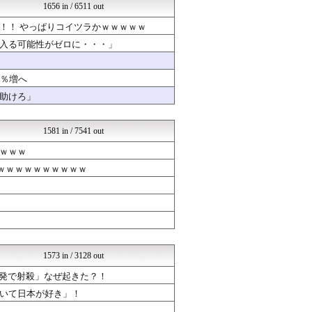
mashlife通信
1656 in / 6511 out
海外の反応ジャーナル
！！ やっぱりコイツラかｗｗｗｗｗ
なんじぇいスタジアム＠なん...
なんJミュージアム
入る可能性がゼロに・・・」
おーるじゃんる
コノユビニュース｜みんなの...
U-1 NEWS.
1％増へ
政経ワロスまとめニュース♪
助けろ」
修羅場ライフ速報
不思議.net - 5ch...
げぇ速
1581 in / 7541 out
なんじぇいスタジアム＠なん...
ｗｗｗ
じゃぽにか反応帳
女子アナお宝画像速報－5c...
ｗｗｗｗｗｗｗｗｗｗｗ
PC ゲームの気になるもの
ニュース30over
おたくみくす 声優まとめ
Zチャンネル＠VIP
修羅の華-家庭・生活まとめ
芸能人の気になる噂
芸能人の気になる噂
1573 in / 3128 out
いたしん！
2発で射殺」なぜ起きた？！
GUNDAM.LOG｜ガン...
mutyunのゲーム+αブ...
いて日本が好き」！
汎用型自作PCまとめ