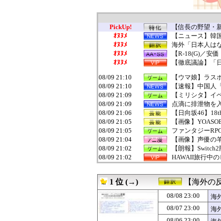
PickUp!
【信長の野望・新
ｵﾇﾇﾒ
【ニュース】韓国
ｵﾇﾇﾒ
海外「日本人はな
ｵﾇﾇﾒ
【R-18(G)／
ｵﾇﾇﾒ
【徹底議論】「
08/09 21:10
【ウマ娘】ラス
08/09 21:10
【速報】中国人
08/09 21:09
【ミリシタ】イベン
08/09 21:09
点滴に排泄物を入
08/09 21:06
【日向坂46】1
08/09 21:05
【画像】YOAS
08/09 21:05
ファンタジーRP
08/09 21:04
【画像】声優の
08/09 21:02
【朗報】Switc
08/09 21:02
HAWAII旅行
08/09 21:01
1990年代って
08/09 21:00
おぉぉぉおお！
1 位 (→)
【海外の
08/09 21:00
シカホワ村上宗隆（81
08/09 21:00
【本能寺の変】明
08/08 23:00
海
08/09 21:00
【悲報】ショート
08/07 23:00
海
08/09 21:00
ドラマ関係者「
08/09 21:00
「坂口杏里に逃げ
08/06 23:00