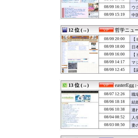
08/09 20:00
中村敬斗の移籍は
08/09 16:33
08/09 20:00
ラーメン屋「ま
ウ
08/09 20:00
本来悪い意味じ
08/09 15:19
中
08/09 20:00
【画像】アイドル衣
08/09 20:00
【ラブライブ！
08/09 20:00
親戚のじいさん
12 位 (→)
哲学ニュー
08/09 20:00
人生初の配信ラ
08/09 20:00
【
08/09 20:00
【画像】日向5期
08/09 20:00
淡「あｯ…痛ｯ！
08/09 18:00
日
08/09 20:00
【ミリシタ】#野
08/09 16:00
【
08/09 20:00
【愛知】サーフィ
し
08/09 14:17
08/09 20:00
【ネット史】「鏡
マ
08/09 20:00
納豆「俺の栄養
08/09 12:45
【
08/09 20:00
謎の勢力「AI発
08/09 20:00
人気外国人You
08/09 20:00
北アルプス槍ヶ岳
13 位 (→)
easterEgg
[
08/09 20:00
いまだに続いてい
08/07 12:26
職
08/09 20:00
【モバマス】橘あ
08/09 20:00
海外「ピスタチオ
08/06 18:18
結
08/09 20:00
韓国人「サムスン
08/06 10:38
連
08/09 20:00
ポルカ「麻衣ちゃ
08/04 08:52
人
08/09 20:00
【朗報】韓国人
08/09 20:00
【短編 ヴィク
08/03 08:50
妻
08/09 20:00
『MYST』シリ
08/09 20:00
『スーパーロボッ