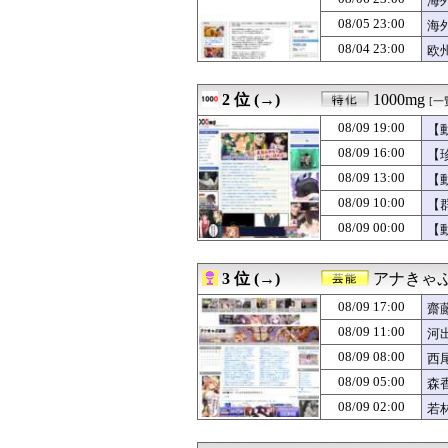
海
08/09 21:00
女性「増えるワカ
08/05 23:00
海
08/09 21:00
自称ゲーマーの彼
08/04 23:00
08/09 21:00
子供「大きくな
欧
08/09 21:00
【海外】「日本の
08/09 21:00
【ラブライブ】
2 位 (→)
1000mg
[一
08/09 21:00
【スイス】ブラ
08/09 21:00
【画像】前原圭
08/09 19:00
【
08/09 21:00
【海外の反応】N
08/09 16:00
【
08/09 21:00
【海外の反応】日
08/09 21:00
【海外の反応】日
08/09 13:00
【
08/09 21:00
韓国人「北中米W杯
08/09 10:00
【
08/09 21:00
【朗報】韓国人「
08/09 00:00
【
08/09 21:00
TOKIO～光を
08/09 21:00
韓国人、登山し
08/09 20:57
義母「共働きで子
3 位 (→)
アナきゃ
08/09 20:57
ドラマ「親愛な
08/09 20:55
返却査定の厳格化
08/09 17:00
齋
08/09 20:50
DeNA・度会隆
08/09 11:00
河
08/09 20:47
雑草🌿あるある
08/09 20:47
08/09 08:00
うちは大震災の被
西
08/09 20:46
【画像】Iカップ
08/09 05:00
森
08/09 20:45
本当に本当の事
08/09 02:00
若
08/09 20:45
【J2第1節 いわ
08/09 20:43
「Esports Wor
08/09 20:40
｢真夏の全国ツアー