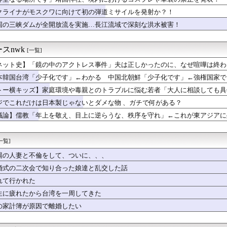
またしても一筋縄ではいかず？スタッド・ランス会長が残留を示唆「...
ずはそのままでどうぞ！」→ひと口目を食べるまで凝視された…
クライナがモスクワに向けて初の弾道ミサイルを発射か？！
ゃないのにもはやマイナスイメージしかない言葉ｗｗｗ
国の三峡ダムが全開放流を実施…長江流域で深刻な洪水被害！
装を身にまとった井上春華が可愛すぎるwwwwwwwwwwww...
】【画像】セクシーでキュートな歩夢のイラストを作るスレ【虹ヶ咲】
からギター貰ったんだけどさ
スnwk
[一覧]
イブ購入したけど意外と簡単に出来て良かったー
ネット史】「鏡の中のアクトレス事件」夫は正しかったのに、なぜ喧嘩は終わ
のフトモモ、大変なことになってるって...
！」 部員A「あｗｗすいませんｗｗ」
本韓国台湾「少子化です」←わかる 中国北朝鮮「少子化です」←強権国家で
球の日⚾
トー横キッズ】家庭環境や毒親とのトラブルに悩む若者「大人に相談しても具体
ン中に溺れ公務員の男性（46）死亡 田原市 現場はサーフィンで...
ようとする大人をどう除外するか」
の中のアクトレス事件」夫は正しかったのに、なぜ喧嘩は終わらなか...
ジでこれだけは日本製じゃないとダメな物 、ガチで何がある？
がおかしいって…少なすぎるって意味だよな？」
議論】儒教「年上を敬え、目上に逆らうな、秩序を守れ」←これが東アジアに
展したらお前らは皆クビになるわ」→未だかつてAIのせいで失業し...
Tuberさん、日本で〇〇する動画を投稿して終わる・・・
の北鎌尾根付近で若い男性の遺体発見 尾根から数百メートル下の急...
一覧]
ると聞いてビビる漫画「ながされて藍蘭島」「咲-Saki-」「ら...
場の人妻と不倫をして、ついに、、、
りす「文香さん、ゲームをやりませんか」鷺沢文香「ゲーム……です...
と一緒に、殻を入れる器まで出してある家」そこでもう全部の説明が...
婚式の二次会で知り合った娘達と乱交した話
電子が3%下落する時、レバレッジは-11%…上場わずか10日で...
れて行かれた
んいつもの…///」ｷﾞ〇ｷﾞ〇麻衣「……はぁ」
生に疲れたから台湾を一周してきた
「日本の古着屋、値札が遊戯王だった」
ターはエインフェリアを集めるようです】 その８０
の家計簿が原因で離婚したい
ーズって正直ADVゲームの最高傑作だよね
ト大戦』谷口監督「ガン×ソードが先なの、とちょっとびっくりしま...