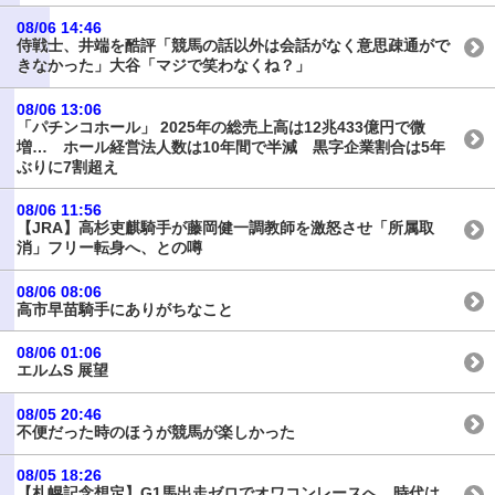
08/06 14:46
侍戦士、井端を酷評「競馬の話以外は会話がなく意思疎通がで
きなかった」大谷「マジで笑わなくね？」
08/06 13:06
「パチンコホール」 2025年の総売上高は12兆433億円で微
増… ホール経営法人数は10年間で半減 黒字企業割合は5年
ぶりに7割超え
08/06 11:56
【JRA】高杉吏麒騎手が藤岡健一調教師を激怒させ「所属取
消」フリー転身へ、との噂
08/06 08:06
高市早苗騎手にありがちなこと
08/06 01:06
エルムS 展望
08/05 20:46
不便だった時のほうが競馬が楽しかった
08/05 18:26
【札幌記念想定】G1馬出走ゼロでオワコンレースへ。時代は