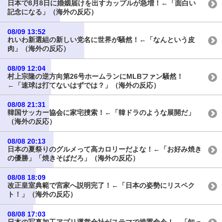
日本で8月8日に婚姻届けを出すカップルが急増！←「面白い
記念になる」（海外の反応）
08/09 13:52
れいわ新選組の新しい党名に世界が騒然！←「なんという皮
肉」（海外の反応）
08/09 12:04
村上宗隆の逆方向第26号ホームランにMLBファン騒然！
←「速球は打てないはずでは？」（海外の反応）
08/08 21:31
韓国サッカー協会に家宅捜索！←「韓ドラのような展開だ」
（海外の反応）
08/08 20:13
日本の夏祭りのグルメって高カロリーだよな！←「お好み焼き
の優勝」「焼きそばだろ」（海外の反応）
08/08 18:09
改正皇室典範で宮家へ説明完了！←「日本の姿勢にリスペク
ト！」（海外の反応）
08/08 17:03
日本の写真加工アプリ運営会社がステマで措置命令！←「知っ