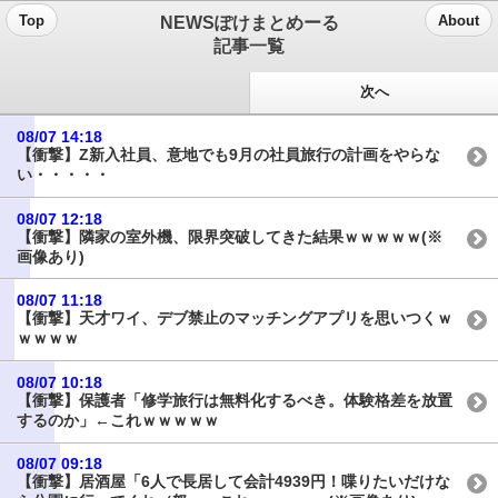
NEWSぽけまとめーる
Top
About
記事一覧
次へ
08/07 14:18
【衝撃】Z新入社員、意地でも9月の社員旅行の計画をやらな
い・・・・・
08/07 12:18
【衝撃】隣家の室外機、限界突破してきた結果ｗｗｗｗｗ(※
画像あり)
08/07 11:18
【衝撃】天才ワイ、デブ禁止のマッチングアプリを思いつくｗ
ｗｗｗｗ
08/07 10:18
【衝撃】保護者「修学旅行は無料化するべき。体験格差を放置
するのか」←これｗｗｗｗｗ
08/07 09:18
【衝撃】居酒屋「6人で長居して会計4939円！喋りたいだけな