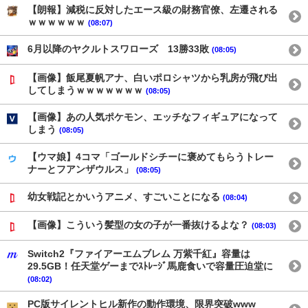
【朗報】減税に反対したエース級の財務官僚、左遷される
ｗｗｗｗｗｗ
(08:07)
6月以降のヤクルトスワローズ 13勝33敗
(08:05)
【画像】飯尾夏帆アナ、白いポロシャツから乳房が飛び出
してしまうｗｗｗｗｗｗｗ
(08:05)
【画像】あの人気ポケモン、エッチなフィギュアになって
しまう
(08:05)
【ウマ娘】4コマ「ゴールドシチーに褒めてもらうトレー
ナーとフアンザウルス」
(08:05)
幼女戦記とかいうアニメ、すごいことになる
(08:04)
【画像】こういう髪型の女の子が一番抜けるよな？
(08:03)
Switch2『ファイアーエムブレム 万紫千紅』容量は
29.5GB！任天堂ゲーまでｽﾄﾚｰｼﾞ馬鹿食いで容量圧迫堂に
(08:02)
PC版サイレントヒル新作の動作環境、限界突破www