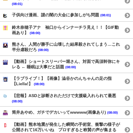
(08:01)
子供向け漫画、謎の闇の大会に参加しがち問題
(08:01)
鈴木奈穂子アナ 袖口からインナーチラ見え！！【GIF動
画あり】
(08:00)
熊さん、人間が勝手に山壊した結果殺されてしまう…これ
半分虐殺だろ
(08:00)
【動画】ショートスリーパー堀さん、対面で高須幹弥にキ
レる ← 睡眠は大事だと話題
(08:00)
【ラブライブ！】【画像】澁谷かのんちゃんの足の指
【Liella!】
(08:00)
【悲報】ASDと診断されただけで支援級入れられて最悪
(08:00)
筒井あやめ、ガチでデカいってwwwww(画像あり)
(08:00)
【動画】熊本地震が発生した瞬間の手術室、衝撃の様子が
公開されて16万いいね プロすぎると称賛の声が集まる