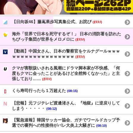
【日向坂46】藤嶌果歩写真集公式、お詫び
(ｵﾇﾇﾒ)
海外「世界で日本を死守するぞ！」 日本の消防署を訪れた
ちびっ子集団が世界をメロメロに
(ｵﾇﾇﾒ)
【動画】中国女さん、日本の警察官をケルナグールｗｗｗ
ｗｗｗｗｗｗｗｗｗｗｗｗｗｗｗ
(ｵﾇﾇﾒ)
クマが害獣扱いされる風潮にドラマ脚本家が不快感、「何
度もクマに会ったことがあるけど全然怖くなかった」と主
張しており……
(ｵﾇﾇﾒ)
くら寿司行ったら１万超えた
(08:15)
【悲報】元フジテレビ渡邊渚さん、『地獄』に逆戻りして
しまう・・・・・
(08:12)
【緊急速報】韓国サッカー協会、ガチでワールドカップ予
選での審判への性接待がバレ大炎上大騒ぎに
(08:10)