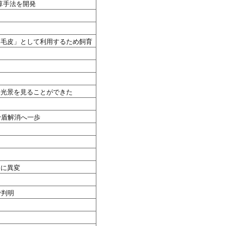
算手法を開発
「毛皮」として利用するため飼育
な光景を見ることができた
矛盾解消へ一歩
題に異変
で判明