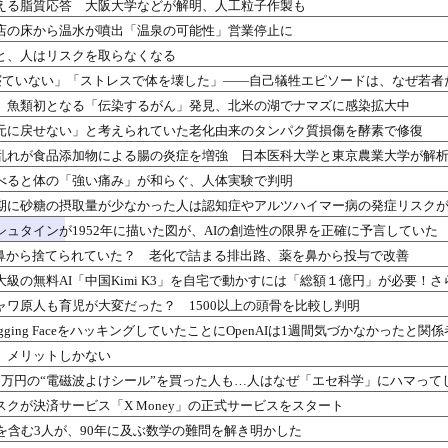
える脂質応答 大阪大学などが解明、人工粒子作製も
店の床から温水が噴出「温泉の可能性」営業停止に
と、人はリスクを取らなくなる
寝ていない」「ストレスで体を壊した」――自己犠牲エピソードは、なぜ若者
】魚類初となる「伝染するがん」発見、北米の湖でナマズに感染拡大中
元に戻せない」と考えられていた老化由来のタンパク質損傷を酵素で修復
乱れが食品添加物による腸の炎症を増強 日本医科大学と東京農業大学が解
べると体の「強い痛み」が和らぐ、人体実験で判明
期に砂糖の摂取量が少なかった人は認知症やアルツハイマー病の発症リスク
シュタインが1952年に描いた図が、AIの創造性の限界を正確に予言していた
は鼻から捨てられていた？ 老化で詰まる排出路、薬を鼻から投与で改善
大級の無料AI「中国Kimi K3」を自宅で動かすには「総額１億円」が必要！
ャワ原人も育児が大変だった？ 1500以上の頭骨を比較し判明
ugging FaceをハッキングしていたことにOpenAIは1週間気づかなかったと関
、メリットしかない
6万円の“電磁波よけシール”を買った人も…人はなぜ「エセ科学」にハマって
クが決済サービス「X Money」の正式サービスをスタート
者を含む3人が、90年に及ぶ数学の難問を解き明かした