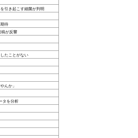
」を引き起こす細菌が判明
に期待
投稿が反響
表したことがない
えやんか」
ータを分析