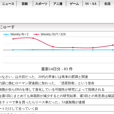
ニュース
芸能
スポーツ
アニ漫
ゲーム
SS・AA
生活
にゅーす
Weekly IN / 2
Weekly OUT / 329
最新14日分 - 83 件
べなさい」は大切だった、20代の早食いは将来の肥満と関連
の謎に挑むローマン望遠鏡に加わった、「惑星防衛」という使命
細胞が自らDNAを壊して進化している可能性が研究によって指摘される
は週1回にまとめても体脂肪が減少するとの研究結果、週3回との有意差は確
ジモティーで車を買ったらリース車だった」53歳無職が逮捕
ートだけして去っていく奴