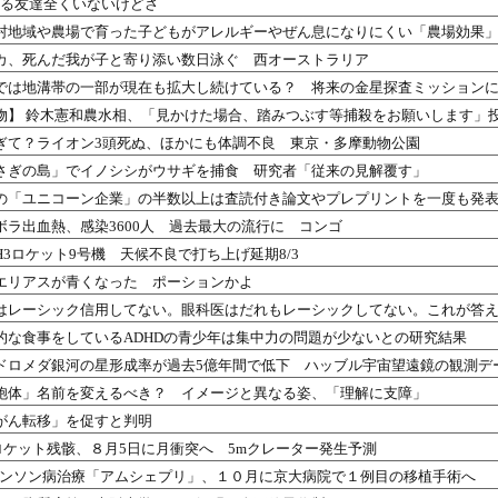
使ってる友達全くいないけどさ
村地域や農場で育った子どもがアレルギーやぜん息になりにくい「農場効果
カ、死んだ我が子と寄り添い数日泳ぐ 西オーストラリア
では地溝帯の一部が現在も拡大し続けている？ 将来の金星探査ミッション
物】 鈴木憲和農水相、「見かけた場合、踏みつぶす等捕殺をお願いします」
ぎて？ライオン3頭死ぬ、ほかにも体調不良 東京・多摩動物公園
さぎの島」でイノシシがウサギを捕食 研究者「従来の見解覆す」
分野の「ユニコーン企業」の半数以上は査読付き論文やプレプリントを一度も発
ボラ出血熱、感染3600人 過去最大の流行に コンゴ
3ロケット9号機 天候不良で打ち上げ延期8/3
エリアスが青くなった ポーションかよ
はレーシック信用してない。眼科医はだれもレーシックしてない。これが答
的な食事をしているADHDの青少年は集中力の問題が少ないとの研究結果
ドロメダ銀河の星形成率が過去5億年間で低下 ハッブル宇宙望遠鏡の観測デ
胞体」名前を変えるべき？ イメージと異なる姿、「理解に支障」
がん転移」を促すと判明
ロケット残骸、８月5日に月衝突へ 5mクレーター発生予測
ーキンソン病治療「アムシェプリ」、１０月に京大病院で１例目の移植手術へ