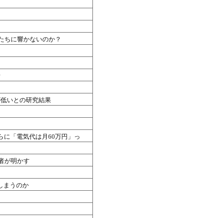
たちに響かないのか？
析
が低いとの研究結果
さらに「電気代は月60万円」っ
係者が明かす
しまうのか