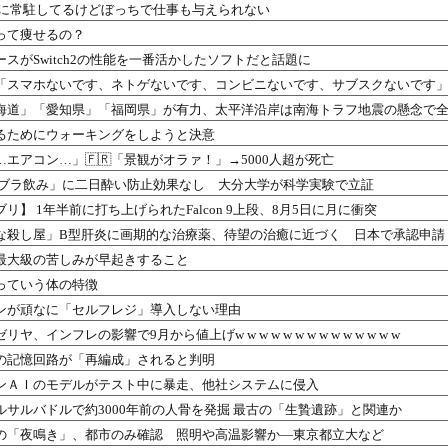
客先に常駐してるけどぼっちで仕事も与えられない
って痩せるの？
スがSwitch2の性能を一番活かしたソフトだと話題に
「スマホないです、ネトゲないです、コンビニないです、サブスクないです
海道」「愛知県」「福岡県」が有力、太平洋沿岸は南海トラフ地震の懸念で
るためにウォーキングをしようと決意
…エアコン…」🇫🇷「景観がオラァ！」→5000人超が死亡
ゼブラ飲み」に二日酔い防止効果なし 大分大学が科学実験で立証
リ】 1年半前に打ち上げられたFalcon 9上段、8月5日に月に衝突
な殺し屋」B型肝炎に画期的な治療薬、待望の治癒に近づく 日本で承認申請
最大級の苦しみが早起きすること
っていう体の特徴
ンが頑なに「セルフレジ」導入しない理由
、インフレの影響で9月から値上げw w w w w w w w w w w w w w
の記憶回路が「再編成」されると判明
プンＡＩのモデルがテスト中に暴走、他社システムに侵入
ルサルバドルで約3000年前の人骨を発掘 最古の「生贄遺跡」と関連か
の「夜鳴き」、都市のみ確認 照明や高温影響か―東京都立大など