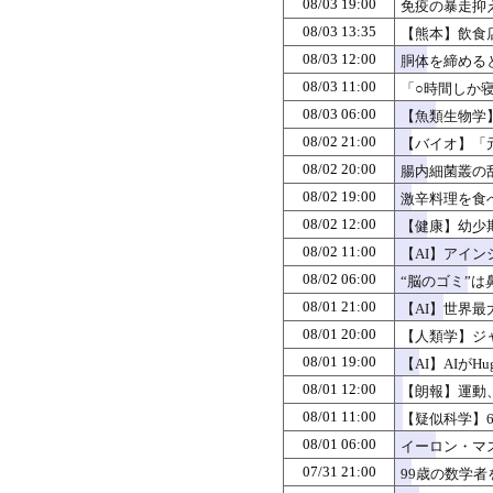
08/03 19:00
免疫の暴走抑
08/03 13:35
【熊本】飲食
08/03 12:00
胴体を締める
08/03 11:00
「○時間しか
08/03 06:00
【魚類生物学
08/02 21:00
【バイオ】「
08/02 20:00
腸内細菌叢の
08/02 19:00
激辛料理を食
08/02 12:00
【健康】幼少
08/02 11:00
【AI】アイン
08/02 06:00
“脳のゴミ”
08/01 21:00
【AI】世界最
て？
08/01 20:00
【人類学】ジ
08/01 19:00
【AI】AIがH
08/01 12:00
【朗報】運動
08/01 11:00
【疑似科学】
08/01 06:00
イーロン・マス
07/31 21:00
99歳の数学