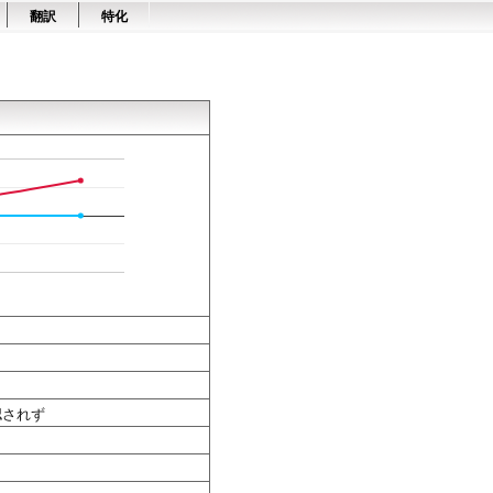
翻訳
特化
認されず