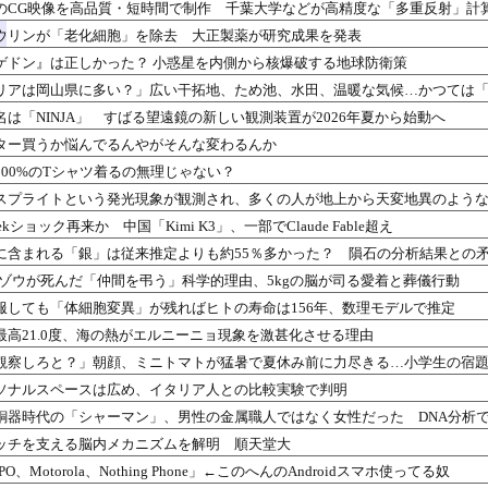
のCG映像を高品質・短時間で制作 千葉大学などが高精度な「多重反射」計
ウリンが「老化細胞」を除去 大正製薬が研究成果を発表
ゲドン』は正しかった？ 小惑星を内側から核爆破する地球防衛策
リアは岡山県に多い？」広い干拓地、ため池、水田、温暖な気候…かつては
は「NINJA」 すばる望遠鏡の新しい観測装置が2026年夏から始動へ
ター買うか悩んでるんやがそんな変わるんか
00%のTシャツ着るの無理じゃない？
スプライトという発光現象が観測され、多くの人が地上から天変地異のよう
eekショック再来か 中国「Kimi K3」、一部でClaude Fable超え
に含まれる「銀」は従来推定よりも約55％多かった？ 隕石の分析結果との
】ゾウが死んだ「仲間を弔う」科学的理由、5kgの脳が司る愛着と葬儀行動
服しても「体細胞変異」が残ればヒトの寿命は156年、数理モデルで推定
最高21.0度、海の熱がエルニーニョ現象を激甚化させる理由
観察しろと？」朝顔、ミニトマトが猛暑で夏休み前に力尽きる…小学生の宿
ソナルスペースは広め、イタリア人との比較実験で判明
銅器時代の「シャーマン」、男性の金属職人ではなく女性だった DNA分析
ッチを支える脳内メカニズムを解明 順天堂大
PPO、Motorola、Nothing Phone」←このへんのAndroidスマホ使ってる奴