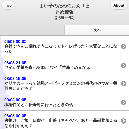
よい子のためのおんＪま
Top
About
とめ速報
記事一覧
次へ
08/09 00:05
会社でうんこ漏れそうになってトイレ行ったら大変なことにな
った
08/08 21:05
ワイが羊羮を食べるSS ワイ「羊羮うめぇなぁ」
08/08 15:05
マリオカートって結局スーパーファミコンの初代のやつが一番
面白いんだろ？
08/08 09:05
職場仲間と回転寿司に行ったときの話
08/08 00:05
唐揚げ、ご飯、味噌汁、山盛りキャベツ、あと一品副菜加える
なら何がええ？