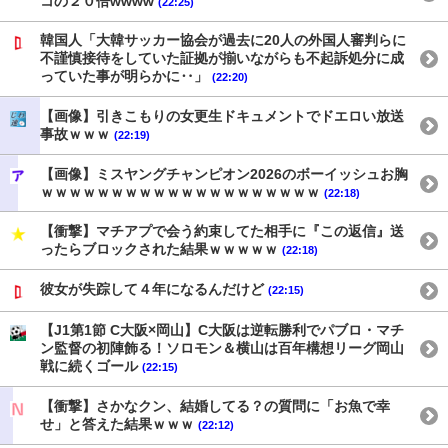
コの２０倍wwww
(22:25)
韓国人「大韓サッカー協会が過去に20人の外国人審判らに
不謹慎接待をしていた証拠が揃いながらも不起訴処分に成
っていた事が明らかに‥」
(22:20)
【画像】引きこもりの女更生ドキュメントでドエロい放送
事故ｗｗｗ
(22:19)
【画像】ミスヤングチャンピオン2026のボーイッシュお胸
ｗｗｗｗｗｗｗｗｗｗｗｗｗｗｗｗｗｗｗｗ
(22:18)
【衝撃】マチアプで会う約束してた相手に『この返信』送
ったらブロックされた結果ｗｗｗｗｗ
(22:18)
彼女が失踪して４年になるんだけど
(22:15)
【J1第1節 C大阪×岡山】C大阪は逆転勝利でパブロ・マチ
ン監督の初陣飾る！ソロモン＆横山は百年構想リーグ岡山
戦に続くゴール
(22:15)
【衝撃】さかなクン、結婚してる？の質問に「お魚で幸
せ」と答えた結果ｗｗｗ
(22:12)