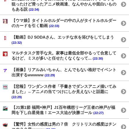
狙ったけど滑ったアニメ映画達、なんやかんや面白いもの
もある説
(22:34)
【ウマ娘】タイトルホルダーの中の人がタイトルホルダー
のカードを引く動画
(22:33)
【動画】DJ SODAさん、エッチな水を浴びをしてしまう
(22:32)
マルチタスク苦手な夫。家事は最低全部やるって合意して
るけど、ミスが多いと任せたくなくなって...
(22:30)
【画像】リアルみいちゃん、とんでもない格好でイベント
出演するwwwww
(22:29)
【悲報】ワンダンス作者「手書きでダンスアニメ描いてみ
ました」←アニメの当てつけにしか見えないと話題に
(22:29)
【J1第1節 福岡×神戸】J1百年構想リーグ王者の神戸が福
岡を下し白星発進！エース大迫が決勝ゴール
(22:27)
【驚愕】女性の感度は男の７倍 クリトリスの感度はチン