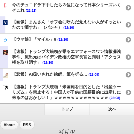
今のチュニドラ下手したら３位になって日本シリーズいく
ぞこれ
(22:11)
【画像】まんさん「オフ会に呼んだ覚えない人がずっとい
たので晒すわ」（パシャ）
(22:10)
【ウマ娘】「マイル」6
(22:10)
【速報】トランプ大統領が乗るエアフォースワン情報漏洩
事件、流出元はバイデン政権の空軍長官と判明「アクセス
権を取り消す」
(22:10)
【悲報】AI扱いされた絵師、筆を折る…
(22:09)
【速報】トランプ大統領「米国籍を目的とした「出産ツー
リズム」を禁止する！中国人が子供の国籍目的に出産しに
来るのはおかしい！」ｗｗｗｗｗｗｗｗｗｗｗｗｗ
(22:08)
トップ
次へ
About
RSS
Σ(ﾟДﾟﾉ)ﾉ