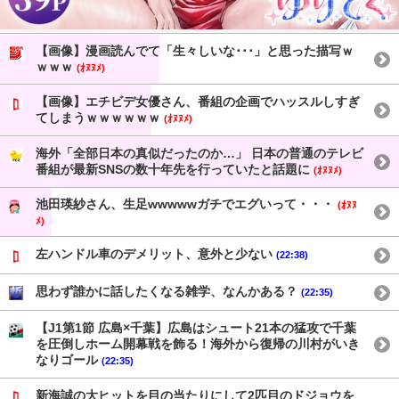
【画像】漫画読んでて「生々しいな･･･」と思った描写ｗ
ｗｗｗ
(ｵﾇﾇﾒ)
【画像】エチビデ女優さん、番組の企画でハッスルしすぎ
てしまうｗｗｗｗｗｗ
(ｵﾇﾇﾒ)
海外「全部日本の真似だったのか…」 日本の普通のテレビ
番組が最新SNSの数十年先を行っていたと話題に
(ｵﾇﾇﾒ)
池田瑛紗さん、生足wwwwwガチでエグいって・・・
(ｵﾇﾇ
ﾒ)
左ハンドル車のデメリット、意外と少ない
(22:38)
思わず誰かに話したくなる雑学、なんかある？
(22:35)
【J1第1節 広島×千葉】広島はシュート21本の猛攻で千葉
を圧倒しホーム開幕戦を飾る！海外から復帰の川村がいき
なりゴール
(22:35)
新海誠の大ヒットを目の当たりにして2匹目のドジョウを