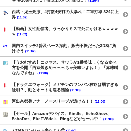
巻 各100円 2万1千冊以上のバカ売れに！
(11:04)
西武・児玉亮涼、4打数4安打の大暴れ！二軍打率.324に上
昇
(11:02)
【動画】女性配信者、うっかりミスで死にかけるｗｗｗｗ
ｗ
(11:02)
国内スイッチ2普及ペース深刻。販売不振だった3DSに負
けそう
(11:02)
【うおむすめ】ニジマス、サワラが1番美味しくなる食べ
方を公開『西京焼きめっっっちゃ美味いよね！』『赤味噌
なんですね』
(11:00)
【ドラクエウォーク】メガモンのワンパン攻略は弱すぎる
証明？手動とオートを巡る議論
(11:00)
河出奈都美アナ ノースリーブが透ける！！
(11:00)
【セール】Amazonデバイス、Kindle、EchoShow、
EchoDot、FireTVStick、Ringなどがセール中！
(11:00)
ぷゆゆパンセット来たよぉ🥺
(11:00)