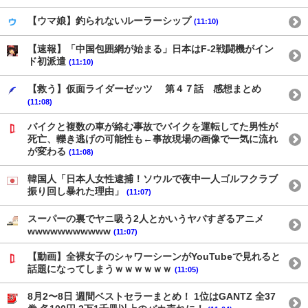
【ウマ娘】釣られないルーラーシップ
(11:10)
【速報】「中国包囲網が始まる」日本はF-2戦闘機がイン
ド初派遣
(11:10)
【救う】仮面ライダーゼッツ 第４７話 感想まとめ
(11:08)
バイクと複数の車が絡む事故でバイクを運転してた男性が
死亡、轢き逃げの可能性も←事故現場の画像で一気に流れ
が変わる
(11:08)
韓国人「日本人女性逮捕！ソウルで夜中一人ゴルフクラブ
振り回し暴れた理由」
(11:07)
スーパーの裏でヤニ吸う2人とかいうヤバすぎるアニメ
wwwwwwwwwww
(11:07)
【動画】全裸女子のシャワーシーンがYouTubeで見れると
話題になってしまうｗｗｗｗｗｗ
(11:05)
8月2〜8日 週間ベストセラーまとめ！ 1位はGANTZ 全37