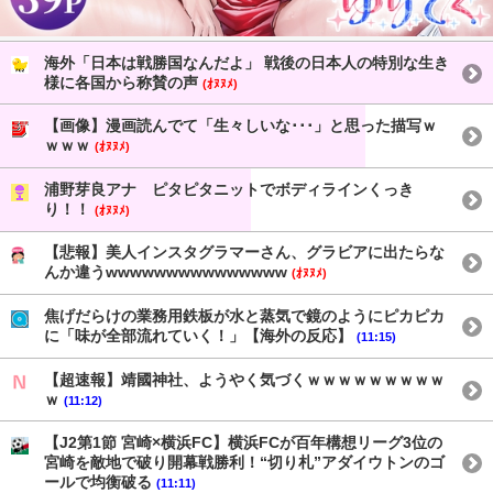
海外「日本は戦勝国なんだよ」 戦後の日本人の特別な生き
様に各国から称賛の声
(ｵﾇﾇﾒ)
【画像】漫画読んでて「生々しいな･･･」と思った描写ｗ
ｗｗｗ
(ｵﾇﾇﾒ)
浦野芽良アナ ピタピタニットでボディラインくっき
り！！
(ｵﾇﾇﾒ)
【悲報】美人インスタグラマーさん、グラビアに出たらな
んか違うwwwwwwwwwwwwwww
(ｵﾇﾇﾒ)
焦げだらけの業務用鉄板が水と蒸気で鏡のようにピカピカ
に「味が全部流れていく！」【海外の反応】
(11:15)
【超速報】靖國神社、ようやく気づくｗｗｗｗｗｗｗｗｗ
ｗ
(11:12)
【J2第1節 宮崎×横浜FC】横浜FCが百年構想リーグ3位の
宮崎を敵地で破り開幕戦勝利！“切り札”アダイウトンのゴ
ールで均衡破る
(11:11)