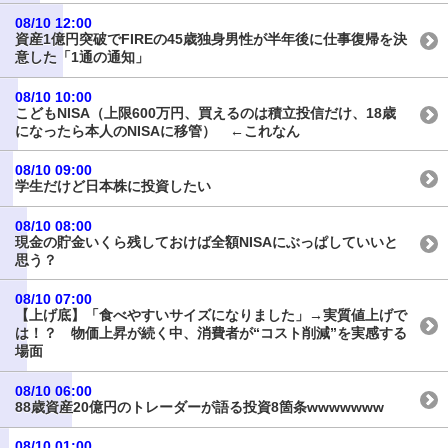
08/10 12:00
資産1億円突破でFIREの45歳独身男性が半年後に仕事復帰を決
意した「1通の通知」
08/10 10:00
こどもNISA（上限600万円、買えるのは積立投信だけ、18歳
になったら本人のNISAに移管） ←これなん
08/10 09:00
学生だけど日本株に投資したい
08/10 08:00
現金の貯金いくら残しておけば全額NISAにぶっぱしていいと
思う？
08/10 07:00
【上げ底】「食べやすいサイズになりました」→実質値上げで
は！？ 物価上昇が続く中、消費者が“コスト削減”を実感する
場面
08/10 06:00
88歳資産20億円のトレーダーが語る投資8箇条wwwwwww
08/10 01:00