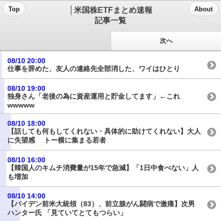
│米国株ETFまとめ速報
Top
About
記事一覧
次へ
08/10 20:00
仕事を辞めた、友人の連絡先全部消した、ワイはひとり
08/10 19:00
独身さん「老後の為に資産運用と貯金してます」←これ
wwwww
08/10 18:00
【話しても何もしてくれない・具体的に助けてくれない】大人
に失望感 トー横に集まる若者
08/10 16:00
【韓国人のキムチ消費量が15年で急減】「1日中食べない」人
も増加
08/10 14:00
【バイデン前米大統領（83）、前立腺がん闘病で激痛】次男
ハンター氏 「見ていてとてもつらい」