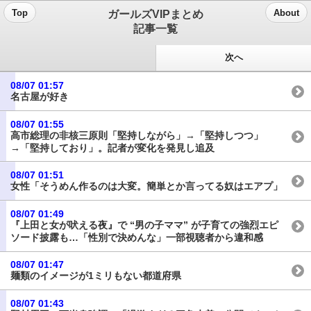
ガールズVIPまとめ
Top
About
記事一覧
次へ
08/07 01:57
名古屋が好き
08/07 01:55
高市総理の非核三原則「堅持しながら」→「堅持しつつ」
→「堅持しており」。記者が変化を発見し追及
08/07 01:51
女性「そうめん作るのは大変。簡単とか言ってる奴はエアプ」
08/07 01:49
『上田と女が吠える夜』で “男の子ママ” が子育ての強烈エピ
ソード披露も…「性別で決めんな」一部視聴者から違和感
08/07 01:47
麺類のイメージが1ミリもない都道府県
08/07 01:43