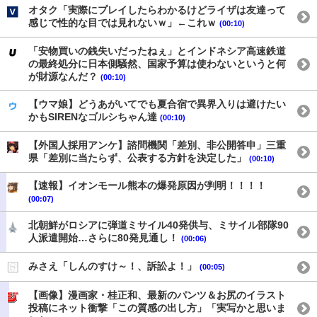
オタク「実際にプレイしたらわかるけどライザは友達って
感じで性的な目では見れないｗ」←これｗ
(00:10)
「安物買いの銭失いだったねぇ」とインドネシア高速鉄道
の最終処分に日本側騒然、国家予算は使わないというと何
が財源なんだ？
(00:10)
【ウマ娘】どうあがいてでも夏合宿で異界入りは避けたい
かもSIRENなゴルシちゃん達
(00:10)
【外国人採用アンケ】諮問機関「差別、非公開答申」三重
県「差別に当たらず、公表する方針を決定した」
(00:10)
【速報】イオンモール熊本の爆発原因が判明！！！！
(00:07)
北朝鮮がロシアに弾道ミサイル40発供与、ミサイル部隊90
人派遣開始…さらに80発見通し！
(00:06)
みさえ「しんのすけ～！、訴訟よ！」
(00:05)
【画像】漫画家・桂正和、最新のパンツ＆お尻のイラスト
投稿にネット衝撃「この質感の出し方」「実写かと思いま