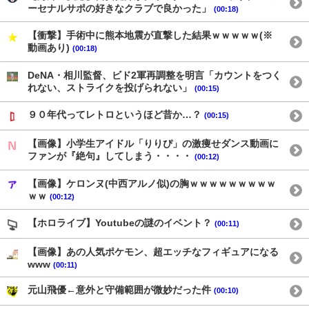
ーセナルサポの好きなクラブで良かった」
(00:18)
【衝撃】手術中に熊本地震が直撃した結果ｗｗｗｗｗ(※
動画あり)
(00:18)
DeNA・相川監督、ビド2軍再調整を明言「カウントをつく
れない、ストライクを投げられない」
(00:15)
９０年代ってレトロというほど昔か…？
(00:15)
【画像】小学生アイドル「りりぴ」の激痩せダンス動画に
ファンが『絶句』してしまう・・・・
(00:12)
【画像】ケロンヌ(中西アルノ似)の胸ｗｗｗｗｗｗｗｗｗ
ｗｗ
(00:12)
【ホロライブ】Youtubeの謎のイベント？
(00:11)
【画像】あの人気ポケモン、超エッチなフィギュアになる
www
(00:11)
元山飛優←意外と守備範囲が微妙だった件
(00:10)