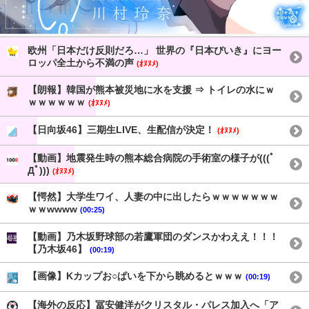
欧州「日本だけ反則だろ…」 世界の『日本びいき』にヨー
ロッパ全土から不満の声
(ｵﾇﾇﾒ)
【朗報】韓国が熊本被災地に水を支援 ⇒ トイレの水にｗ
ｗｗｗｗｗｗ
(ｵﾇﾇﾒ)
【日向坂46】三期生LIVE、生配信が決定！
(ｵﾇﾇﾒ)
【動画】地震発生時の熊本総合病院の手術室の様子が(((ﾟ
Дﾟ)))
(ｵﾇﾇﾒ)
【愕然】大学生ワイ、人妻の中に出したらｗｗｗｗｗｗｗ
ｗｗwwww
(00:25)
【動画】乃木坂野球部の若鷹軍団のダンスかわええ！！！
【乃木坂46】
(00:19)
【画像】Kカップお○ぱいを下から眺めるとｗｗｗ
(00:19)
【海外の反応】冨安健洋がクリスタル・パレス加入へ「ア