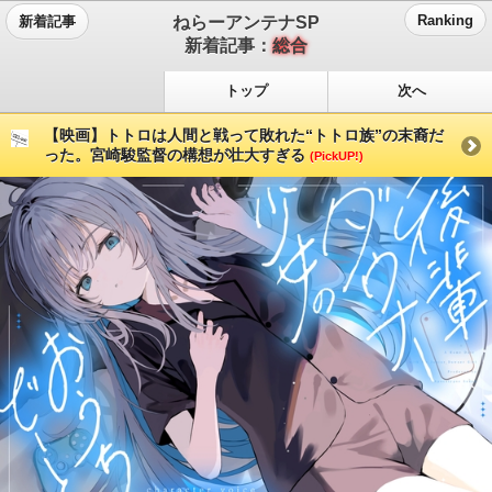
ねらーアンテナSP
Ranking
新着記事
新着記事：
総合
トップ
次へ
【映画】トトロは人間と戦って敗れた“トトロ族”の末裔だ
った。宮崎駿監督の構想が壮大すぎる
(PickUP!)