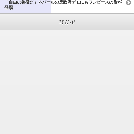
「自由の象徴だ」ネパールの反政府デモにもワンピースの旗が
登場
Σ(ﾟДﾟﾉ)ﾉ