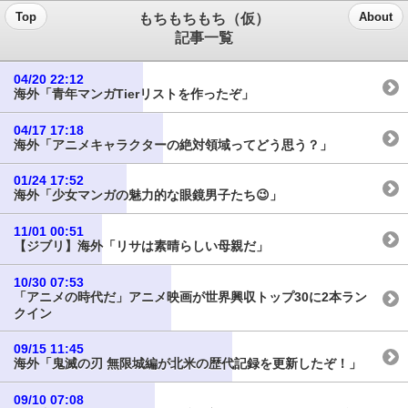
もちもちもち（仮）
Top
About
記事一覧
04/20 22:12
海外「青年マンガTierリストを作ったぞ」
04/17 17:18
海外「アニメキャラクターの絶対領域ってどう思う？」
01/24 17:52
海外「少女マンガの魅力的な眼鏡男子たち😉」
11/01 00:51
【ジブリ】海外「リサは素晴らしい母親だ」
10/30 07:53
「アニメの時代だ」アニメ映画が世界興収トップ30に2本ラン
クイン
09/15 11:45
海外「鬼滅の刃 無限城編が北米の歴代記録を更新したぞ！」
09/10 07:08