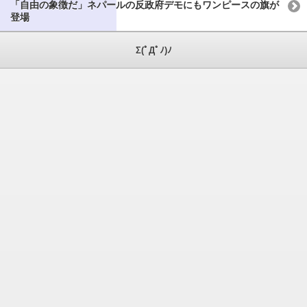
「自由の象徴だ」ネパールの反政府デモにもワンピースの旗が
登場
Σ(ﾟДﾟﾉ)ﾉ