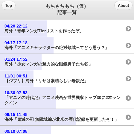
もちもちもち（仮）
Top
About
記事一覧
04/20 22:12
海外「青年マンガTierリストを作ったぞ」
04/17 17:18
海外「アニメキャラクターの絶対領域ってどう思う？」
01/24 17:52
海外「少女マンガの魅力的な眼鏡男子たち😉」
11/01 00:51
【ジブリ】海外「リサは素晴らしい母親だ」
10/30 07:53
「アニメの時代だ」アニメ映画が世界興収トップ30に2本ラン
クイン
09/15 11:45
海外「鬼滅の刃 無限城編が北米の歴代記録を更新したぞ！」
09/10 07:08