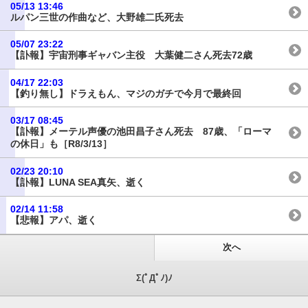
05/13 13:46
ルパン三世の作曲など、大野雄二氏死去
05/07 23:22
【訃報】宇宙刑事ギャバン主役 大葉健二さん死去72歳
04/17 22:03
【釣り無し】ドラえもん、マジのガチで今月で最終回
03/17 08:45
【訃報】メーテル声優の池田昌子さん死去 87歳、「ローマ
の休日」も［R8/3/13］
02/23 20:10
【訃報】LUNA SEA真矢、逝く
02/14 11:58
【悲報】アパ、逝く
次へ
Σ(ﾟДﾟﾉ)ﾉ