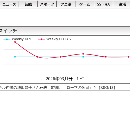
ニュース
芸能
スポーツ
アニ漫
ゲーム
SS・AA
生活
スイッチ
Weekly IN / 0
Weekly OUT / 6
2026年03月分 - 1 件
ル声優の池田昌子さん死去 87歳、「ローマの休日」も［R8/3/13］