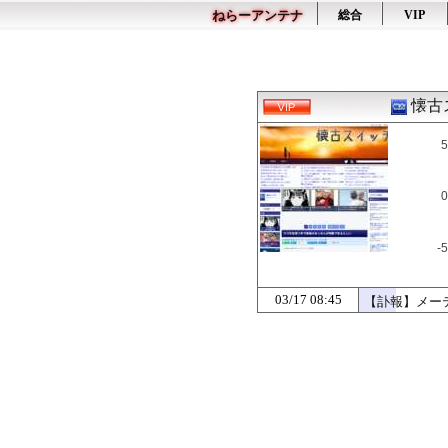
ねらーアンテナ
総合
VIP
懐古
5
0
-5
03/17 08:45
【訃報】メーテ