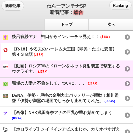
ねらーアンテナSP
Ranking
新着記事
新着記事：
総合
トップ
次へ
後呂有紗アナ 袖口からインナーチラ見え！！
(ｵﾇﾇﾒ)
【R-18】やる夫のハーレム大王国【即興・たまに安価】
第４３８話
(ｵﾇﾇﾒ)
【動画】ロシア軍のドローンをネット発射装置で撃墜する
ウクライナ。
(ｵﾇﾇﾒ)
職場の人妻と不倫をして、ついに、、、
(ｵﾇﾇﾒ)
DeNA、伊勢・戸柱の金剛力士バッテリーが躍動！相川監
督「伊勢が満塁の場面でしっかり止めてくれた」
(00:45)
【画像】NHK浅田春奈アナの巨乳が垂れ始めてしまう
(00:42)
【ホロライブ】メイドインアビスまじか、カリオペすげえ