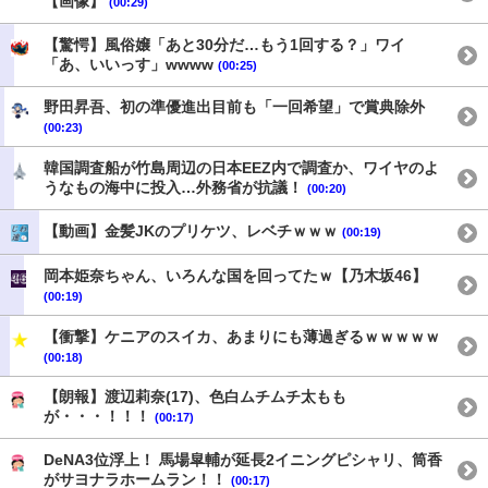
【画像】
(00:29)
【驚愕】風俗嬢「あと30分だ…もう1回する？」ワイ
「あ、いいっす」wwww
(00:25)
野田昇吾、初の準優進出目前も「一回希望」で賞典除外
(00:23)
韓国調査船が竹島周辺の日本EEZ内で調査か、ワイヤのよ
うなもの海中に投入…外務省が抗議！
(00:20)
【動画】金髪JKのプリケツ、レベチｗｗｗ
(00:19)
岡本姫奈ちゃん、いろんな国を回ってたｗ【乃木坂46】
(00:19)
【衝撃】ケニアのスイカ、あまりにも薄過ぎるｗｗｗｗｗ
(00:18)
【朗報】渡辺莉奈(17)、色白ムチムチ太もも
が・・・！！！
(00:17)
DeNA3位浮上！ 馬場皐輔が延長2イニングピシャリ、筒香
がサヨナラホームラン！！
(00:17)