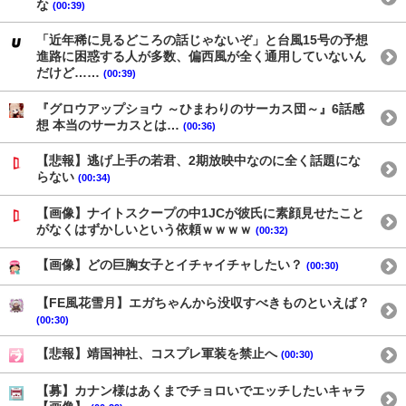
な
(00:39)
「近年稀に見るどころの話じゃないぞ」と台風15号の予想
進路に困惑する人が多数、偏西風が全く通用していないん
だけど……
(00:39)
『グロウアップショウ ～ひまわりのサーカス団～』6話感
想 本当のサーカスとは…
(00:36)
【悲報】逃げ上手の若君、2期放映中なのに全く話題にな
らない
(00:34)
【画像】ナイトスクープの中1JCが彼氏に素顔見せたこと
がなくはずかしいという依頼ｗｗｗｗ
(00:32)
【画像】どの巨胸女子とイチャイチャしたい？
(00:30)
【FE風花雪月】エガちゃんから没収すべきものといえば？
(00:30)
【悲報】靖国神社、コスプレ軍装を禁止へ
(00:30)
【募】カナン様はあくまでチョロいでエッチしたいキャラ