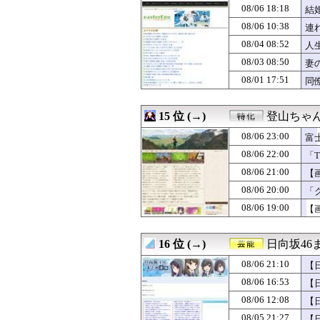
08/06 23:40
【画像】爆乳女
08/06 18:18
結
08/06 23:39
【動画】令和のJ
08/06 23:39
08/06 10:38
新居を立てた時に
連
08/06 23:38
【動画】クソガ
08/04 08:52
人
08/06 23:37
【ウマ娘】スレ
08/03 08:50
妻
08/06 23:33
【画像】絶対に
08/06 23:33
『バンドリ！ ゆ
08/01 17:51
同
08/06 23:31
【画像】本田望
15 位 (→)
登山ちゃ
08/06 23:00
富
08/06 22:00
「T
08/06 21:00
【
08/06 20:00
「
ま
08/06 19:00
【
16 位 (→)
日向坂46
08/06 21:10
【
08/06 16:53
【
08/06 12:08
【
08/05 21:27
【日