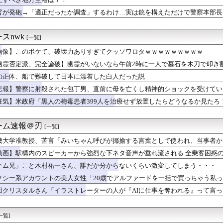
伐して参れ」 魔法使い「……分かりました」
官が発砲→「適正だったか調査」するわけ…実は銃を構えただけで警察本部長
本の社会保障、岐路に 財源5兆円見通し立たず
裕層のポテチの食べ方らしい
で1800mlの麦焼酎（いいちこ）をズボンのポケットに入れて万...
スnwk
[一覧]
サッカー協会は皆、一掃されるべき』2002年W杯の主役たちが苦...
画像】このボケて、破壊力ありすぎてクッソワロタｗｗｗｗｗｗｗｗｗ
 第１７９話
——造反派が一夜で市の権力を奪った1967年1月
幽霊否定派、完全論破】幽霊がいないなら午前2時に一人で墓石を木刀で叩き
SA有料化検討で「休めと言いつつ休むな」矛盾にネット呆れ
の正体、船で難破して日本に漂着した白人だった説
サッカー協会を家宅捜索 代表監督選考巡り
8次結果...ついに長嶋に1完売がつく！！！
悲報】警察に射殺された包丁男、直前に母を亡くし精神的ショックを受けてい
私のことを底辺だと思い込んでいた義弟嫁。うちが母から援助を受け...
狂気】米政府「黒人の梅毒患者399人を治療せず放置したらどうなるか見たろ
核抑止論、根本的におかしい」
獲得を目指すFC町田ゼルビア黒田剛監督が抱負を語る
原爆投下に関して「同情を得ようと核被害者の立場を政治利用」[8...
ーム速報＠刃
[一覧]
菅原咲月のポリス姿ガチでエグいって・・・
畿大学准教授、苦言「みいちゃん呼びが揶揄する言葉として使われ、当事者か
回暴言吐いて謝罪→それがあなたのせいだって言われた結果ｗｗｗｗ
は人を傷つけてもよい。ただし、傷つけ方がある」
うか（元・小倉優香）が水着グラビア復帰ｗｗｗｗｗｗｗｗｗｗｗ
動画】駅構内のスピーカーから強烈な下ネタ音声が垂れ流される 全乗客困惑
ルのロビーでナンパしてきた男に部屋バレしてずっとノックされた、...
キム兄」こと木村祐一さん、誰だか分からないくらい激変してしまう・・・
すよー」 わい（全身麻酔に耐えて見せる！うおおおおおお！！！！...
クシー系アカウントの美人女性「20歳でアルファードを一括で買っちゃう私
』って知面白いの？
まい、終わる
カー協会が行った国際試合の性的接待の全容がこちら…」→「完全に...
田クリスタルさん「イラストレーターの人が『AIに仕事を奪われる』って言っ
るようになるキーワード辞典つくろう→
い？」
、市民プールで18m泳ぐ！！！【乃木坂46】
ニーのおいなり巻、卑猥すぎて賛否両論ｗｗｗｗｗｗｗｗ
一覧]