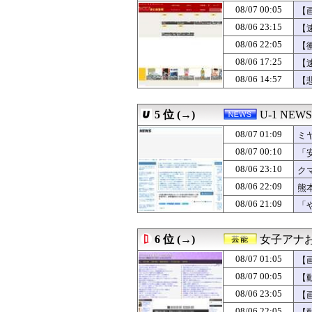
08/07 00:33
【画像】佳子さ
08/07 00:05
【
08/07 00:32
【群雄割拠】最
08/06 23:15
【
08/07 00:32
涌井秀章(40) 2.88
08/06 22:05
08/07 00:32
靖子「え、いや
【
08/07 00:31
【動画】ちうごく
08/06 17:25
【
08/07 00:31
【歓喜】【画像
08/06 14:57
【
08/07 00:30
【画像】ビビアン
08/07 00:30
【FEH】見切り予
08/07 00:30
【モバマス】81
5 位 (→)
U-1 NEWS
08/07 00:30
【まどマギ】ま
08/07 00:30
【肥満】103キ
08/07 01:09
ミ
08/07 00:30
シカゴ実業・山
08/07 00:10
「
08/07 00:29
ライザの公式AI
な
08/06 23:10
08/07 00:25
【愕然】大学生ワ
ク
08/07 00:25
【悲報】スタバで
お
08/06 22:09
熊
08/07 00:19
【動画】乃木坂
08/06 21:09
「
08/07 00:19
【画像】Kカッ
わ
08/07 00:18
重度の甲殻アレ
08/07 00:18
【海外の反応】冨
6 位 (→)
女子アナお
08/07 00:18
【衝撃】手術中に
08/07 00:15
勇者「劇的ビフ
08/07 01:05
【
08/07 00:15
DeNA・相川監
08/07 00:05
【
08/07 00:15
９０年代ってレ
08/06 23:05
【
08/07 00:15
【画像】東大生
08/07 00:13
【困惑】「受賞者
08/06 22:05