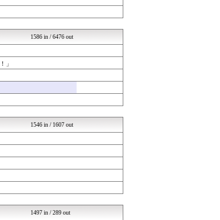
浮気ちゃんねる
NEWSまとめもりー｜2c...
アナ速‐女子アナ画像速報
ホロ速
1586 in / 6476 out
mashlife通信
異世界転生まとめ速報
阪神タイガースちゃんねる
！」
気団まとめ-噫無情-｜嫁・...
VIPPER速報
U-1 NEWS.
ウマツイちゃんねる
おーるじゃんる
コノユビニュース｜みんなの...
あじあニュースちゃんねる
1546 in / 1607 out
なんJクエスト
修羅場ライフ速報
軍事・ミリタリー速報☆彡
よい子のためのおんＪまとめ...
ジャンプまとめ速報
ツバメ速報＠ヤクルトスワロ...
SSまにあっくす！
女子アナお宝画像速報－5c...
不思議.net - 5ch...
まどドラまとめ速報 魔法少...
1497 in / 289 out
いたしん！