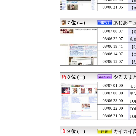
【
08/07 00:12
不倫相手(男)が
08/06 21:05
【
08/07 00:12
【画像】小学生ア
08/07 00:12
【画像】ケロンヌ
08/07 00:11
【ホロライブ】Yo
7 位 (→)
あじあニ
08/07 00:11
【悲報】吉岡里帆
08/07 00:11
08/07 00:07
【画像】あの人
【
08/07 00:10
元山飛優←意外
08/06 22:07
広
08/07 00:10
【衝撃】不倫で父
08/06 19:41
【
08/07 00:10
オタク「実際にプ
08/07 00:10
「安物買いの銭失
08/06 14:07
【
08/07 00:10
【ウマ娘】どうあ
08/06 12:07
【
08/07 00:10
【外国人採用アン
08/07 00:09
半年で115キロ
08/07 00:07
【速報】イオン
8 位 (→)
やる夫ま
08/07 00:07
【画像】こういう
08/07 01:00
08/07 00:06
彼がうちの老犬を
モ
08/07 00:06
北朝鮮がロシアに
08/07 00:00
モ
08/07 00:05
みさえ「しんの
08/06 23:00
T
08/07 00:05
【画像】漫画家・
08/07 00:05
【セ順位】虎=兎-==
08/06 22:00
T
08/07 00:05
Ｐ『私がオバさ
08/06 21:00
T
08/07 00:05
【動画】タイの
08/07 00:05
【警告】ADHD
08/07 00:04
【まどマギ】ルー
9 位 (→)
カイカイ
08/07 00:03
【朗報】上戸彩さ