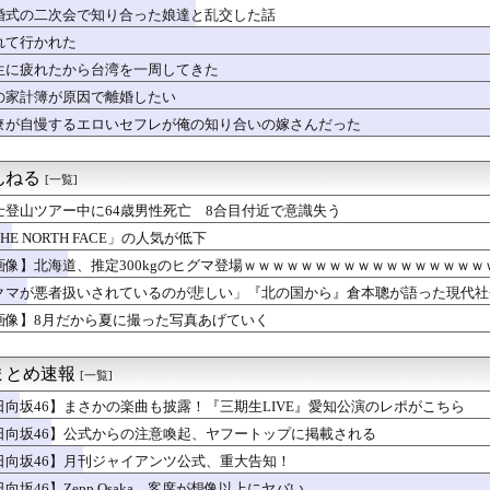
さんたち、お◯ぱいの血管が透けてしまうｗｗｗwｗｗｗｗｗｗｗｗ❤
婚式の二次会で知り合った娘達と乱交した話
S、レベチｗｗｗｗｗｗｗｗｗｗｗｗｗｗｗ
お祝いをもらったのでママ友3名をうちに招待。そのうちのＡさん、...
れて行かれた
キロケット、怖すぎる…これよく轢かずに止まれたな
生に疲れたから台湾を一周してきた
民、サークル申請が来るがコメントを見て思わず拒否してしまう
の家計簿が原因で離婚したい
ハニトラに引っかかってしまう爆美女中国人が話題に…
め∞みた』8話感想 みゅーたいぷ解散の危機！？
僚が自慢するエロいセフレが俺の知り合いの嫁さんだった
結の妹、本田望結より実ってしまう
んねる
[一覧]
士登山ツアー中に64歳男性死亡 8合目付近で意識失う
HE NORTH FACE」の人気が低下
画像】北海道、推定300kgのヒグマ登場ｗｗｗｗｗｗｗｗｗｗｗｗｗｗｗｗｗ
クマが悪者扱いされているのが悲しい」『北の国から』倉本聰が語った現代社
らなくなった」
画像】8月だから夏に撮った写真あげていく
まとめ速報
[一覧]
日向坂46】まさかの楽曲も披露！『三期生LIVE』愛知公演のレポがこちら
日向坂46】公式からの注意喚起、ヤフートップに掲載される
日向坂46】月刊ジャイアンツ公式、重大告知！
向坂46】Zepp Osaka、客席が想像以上にヤバい…