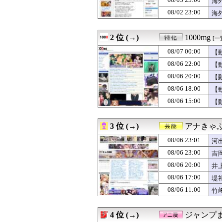
海
08/07 01:00
【ポーランド】
08/02 23:00
08/07 01:00
「承認欲求に魂
海
08/07 01:00
モンハン自衛隊
08/07 00:59
ポーズてんこ盛
2 位 (→)
1000mg
[一
08/07 00:57
嫁の従姉が神経分
08/07 00:55
【衝撃】談志さん
08/07 00:00
【
08/07 00:55
【悲報】W杯後無
08/06 22:00
【
08/07 00:55
エース級の財務官
08/07 00:50
【修羅場】避妊具
08/06 20:00
【
08/07 00:50
【画像】片山さつ
08/06 18:00
【
08/07 00:50
ネット販売…「品
08/06 15:00
【
08/07 00:49
【悲報】ちいかわ
08/07 00:48
【画像】卓球の張
08/07 00:47
堤礼実アナ 「朗
3 位 (→)
アナきゃ
08/07 00:47
カープ、ピースナ
08/07 00:46
韓国人「守備が上
08/06 23:01
河
08/07 00:45
【画像】被災者
08/06 23:00
吉
08/07 00:45
『パラノマサイ
08/07 00:45
08/06 20:00
教師「ある程度
井
08/07 00:45
DeNA、若松尚
08/06 17:00
堤
08/07 00:43
【驚愕】ジャンプ
08/06 11:00
竹
08/07 00:40
【画像】巨乳娘「
08/07 00:39
夫が出張中、なぜ
08/07 00:37
【悲報】元TBS
4 位 (→)
ジャンプ
08/07 00:35
【衝撃】メイウェ