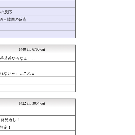
Zチャンネル＠VIP
修羅の華-家庭・生活まとめ
国の反応
GUNDAM.LOG｜ガン...
物議＝韓国の反応
mutyunのゲーム+αブ...
汎用型自作PCまとめ
【サッカー まとめ】サカラ...
もきゅ速(*´ω`*)人(...
かたすみ速報
ラブライブ！まとめブログ ...
1440 in / 6706 out
かぞくちゃんねる
滅茶苦茶やろなぁ」→
乃木通 乃木坂46櫻坂46...
ヒーローNEWS
気になる芸能まとめ
れないｗ」←これｗ
日本と韓国は敵か？味方か？...
ドラゴンクエストウォークま...
【モンハンワイルズ】モンス...
哲学ニュースnwk
竜速（りゅうそく）
SSまにあっくす！
1422 in / 3054 out
ゆるゲーマー遅報
SSまにあっくす！
ネラーボイス
0発見通し！
1000mg
想定！
SSまにあっくす！
オレ的ゲーム速報＠刃