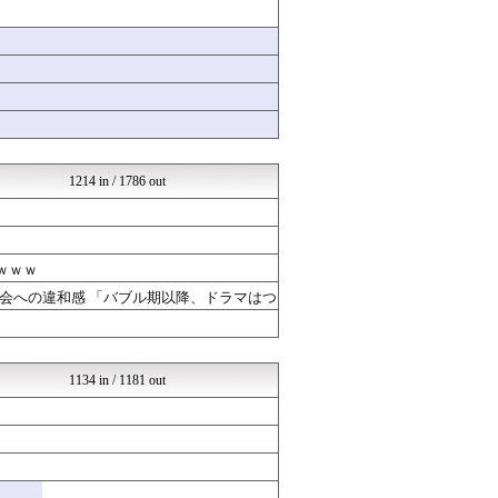
なんJミュージアム
アナ速‐女子アナ画像速報
はーとらいふ -出会い・子...
サイ速
ウマ娘うまぴょい速報
いたしん！
ああ言えばForYou
まとめABC
1214 in / 1786 out
ｗｗｗ
会への違和感 「バブル期以降、ドラマはつ
1134 in / 1181 out