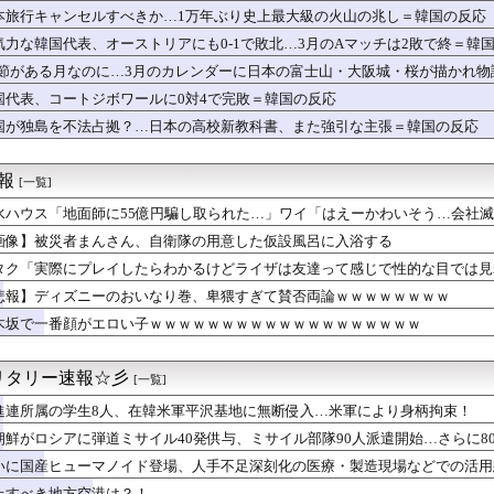
人、猛烈な熱波でで１ヶ月で９６００人死亡……
本旅行キャンセルすべきか…1万年ぶり史上最大級の火山の兆し＝韓国の反応
けていた職場の男が白いタキシードで同僚の結婚式へ乱入した。警備...
気力な韓国代表、オーストリアにも0-1で敗北…3月のAマッチは2敗で終＝韓
て他社ゲーのインスパイア多いよね
.1節がある月なのに…3月のカレンダーに日本の富士山・大阪城・桜が描かれ
なんて10秒で済むのにそれを面倒くさいとかDL版選ぶ理由だわと...
1.5万とか、買った時の倍なんだけど今だと買い増してしまいそ...
国代表、コートジボワールに0対4で完敗＝韓国の反応
“和製フォーデン、三井寺がデビューｗｗｗｗｗｗ
国が独島を不法占拠？…日本の高校新教科書、また強引な主張＝韓国の反応
リカハーフ美女、水着グラビアが大迫力すぎるwwwwww美澄衿依...
ゥーン、売上が減りはじめた？カカオのストーリー部門、前年同期比...
】【動画】ひーが後輩にお姉ちゃん呼びさせてる…【声優】
速報
[一覧]
なのが不思議ってよく言われるけど、女と人付き合いとかめんどくさ...
水ハウス「地面師に55億円騙し取られた…」ワイ「はえーかわいそう…会社
uTuber、ガチでエグいって・・・
ルクって毎回似たような見た目じゃない？
画像】被災者まんさん、自衛隊の用意した仮設風呂に入浴する
プグラドル「私を愛してね！」
タク「実際にプレイしたらわかるけどライザは友達って感じで性的な目では見
『グラミーに見せつけたワールドスターBTSの威厳！』、『グラミ...
ーク】無課金の武器選びは周回重視？高難度対策との優先度を議論
悲報】ディズニーのおいなり巻、卑猥すぎて賛否両論ｗｗｗｗｗｗｗｗ
ズ】睡眠・麻痺はどう使う？モンスター別の回避と攻撃チャンスまと...
木坂で一番顔がエロい子ｗｗｗｗｗｗｗｗｗｗｗｗｗｗｗｗｗｗｗ
全論破】幽霊がいないなら午前2時に一人で墓石を木刀で叩き割れる...
脱出・5位浮上祝勝会
「第二回、夕立のぽいぽいラジオ始まるっぽいよー！！」
リタリー速報☆彡
[一覧]
倫理観無くせば普通に作れるんか？
進連所属の学生8人、在韓米軍平沢基地に無断侵入…米軍により身柄拘束！
梅「みほさんが筋肉痛になった」
藤、懲役7年の求刑』←これｗｗｗｗｗｗｗｗｗｗｗｗｗｗｗｗｗｗ
朝鮮がロシアに弾道ミサイル40発供与、ミサイル部隊90人派遣開始…さらに8
鹿（笑）ミニストップでトラックと衝突したドラレコが（ノ∇`）
いに国産ヒューマノイド登場、人手不足深刻化の医療・製造現場などでの活用
海「The Passion――判定は許さない」
スピーカーから強烈な下ネタ音声が垂れ流される 全乗客困惑の音声...
止すべき地方空港は？！