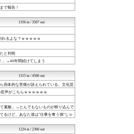
えすえすゲー速報
まで報告！
│米国株ETFまとめ速報
くまニュース
常識的に考えた
1356 in / 3507 out
韓国ニュース反応まとめ
やる夫まとめくす
ネトウヨにゅーす
割れるよな？ｗｗｗｗｗ
モッコスヌ〜ン
厳選！韓国情報
たと判明
乃木坂46まとめ 乃木りん...
はーとらいふ -出会い・子...
！」→40年間続けてしまう
なんJ政治ネタまとめ
ドメサカブログ
国難にあってもの申す！！
1315 in / 4566 out
芸能人の気になる噂
ら具体的な苦痛が訴えられている。文化芸
気団まとめ-噫無情-｜嫁・...
ラビット速報
の音声がこちらｗｗｗｗｗｗ
はーとらいふ -出会い・子...
育児板拾い読み
って素敵」→とんでもないものが映り込んで
げぇ速
海外トークログ
てるけど、あなた達は"仕事を奪う側"じゃ
究極のまとめ.com
坂道情報通～乃木坂46まと...
VIPPER速報
1224 in / 2360 out