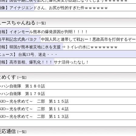
動画】国会中継に映り込んだ爆乳美女が話題になってしまうｗｗｗｗｗｗ
「自分の下半身の画像」を私のスマホに送信してきた
画像】アイナジエンドさん、お尻が性的すぎた件ｗｗｗｗｗｗ
イドル「りりぴ」の激痩せダンス動画にファンが『絶句』してしまう...
(中西アルノ似)の胸ｗｗｗｗｗｗｗｗｗｗｗ
utubeの謎のイベント？
ュースちゃんねる
[一覧]
さん、アドリブで相手役俳優の手を取りお胸に押し当てる（画像あり...
気ポケモン、超エッチなフィギュアになるwww
速報】イオンモール熊本の爆発原因が判明！！！！
と守備範囲が微妙だった件
島平和記念式典パヨク「中国人民と連帯して戦おー！悪政高市を打倒するぞー
を憎んでいた娘が2年後に真実を知った結果wwwww
朗報】韓国が熊本被災地に水を支援 ⇒ トイレの水にｗｗｗｗｗｗｗ
レイしたらわかるけどライザは友達って感じで性的な目では見れない...
いだったねぇ」とインドネシア高速鉄道の最終処分に日本側騒然、国...
ニュース】 台風13号、迷走・・・
がいてでも夏合宿で異界入りは避けたいかもSIRENなゴルシちゃ...
朗報】高市首相、爆乳化！！！ サナ活待ったなし！
ケ】諮問機関「差別、非公開答申」三重県「差別に当たらず、公表す...
から75キロまで落としたわいのダイエット法教えてあげる
モール熊本の爆発原因が判明！！！！
とめくす
[一覧]
セクシーなマーメイドタイツ、女の子の間で流行ってほしいよなｗｗ...
仰向けにしてお腹を踏んだ。そして「俺が一番偉いってわかって、お...
ンハン自衛隊 第１８０話
弾道ミサイル40発供与、ミサイル部隊90人派遣開始…さらに80...
ンハン自衛隊 第１７９話
すけ～！、訴訟よ！」
OKIO～光を求めて～ 二部 第１１５話
桂正和、最新のパンツ＆お尻のイラスト投稿にネット衝撃「この質感...
==//====燕星===鯉=竜【8/6】
OKIO～光を求めて～ 二部 第１１４話
んになっても♪』
OKIO～光を求めて～ 二部 第１１３話
立ちんぼ女子さん、路上で特別サービスをやってしまうｗｗｗｗｗｗｗ
グレーと診断された子供たち、高確率で『この習慣』をやっていた→...
プものの9割は物語開始時点が既にn周目だったって仕掛けがあるよ...
反応通信
[一覧]
ん(40)まだかわいい