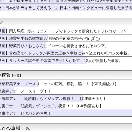
外「世界で日本を死守するぞ！」 日本の消防署を訪れたちびっ子集団が世界
ポーランドの歴史の概要【ポーランドボール】
を売った」古本屋の張り紙が話題に
外「日本がキラキラして見える…」 日本の街頭インタビューに登場した女子
 第１８０話
りのプロアイドル田村真佑ちゃん！！！【乃木坂46】
覧]
からん。その従姉夫売に離婚話が持ち上がったが夫売仲がどうのでは...
「ヤりまくった女……女房にする？」たけしさん「……しないだろう...
動画】両方馬鹿（笑）ミニストップでトラックと衝突したドラレコが（ノ∇`）
所属の長友佑都が東京のJ1開幕戦に来場「みなさまへご挨拶させて...
動画】地震発生時の熊本総合病院の手術室の様子が(((ﾟДﾟ)))
僚が異例転出へ 官邸幹部「協力的でなかったから」 [8/6]
つけてたのに妊娠…41歳主婦が語る中絶の真実wwwww
動画】野菜売りのおじさんにドローンを特攻させるおそロシア。
き（67）ちゃんの防災服ｗｗｗｗｗｗｗｗｗｗｗｗｗｗｗｗｗｗｗ...
動画】首都高で4tトラックが原因の玉突き事故に巻き込まれた軽バンの車載。
切れ前に買うと満足感」集英社オンラインショップで“43億円分”...
動画】サッカーの試合中の落雷で選手1人が死亡、12人が負傷した事故。
映画、爆死！鬼滅どころかコナンすら超えられず客足遠のく・・・・...
本美和さんの胸がブルンブルン揺れてしまう ※gifあり
読劇」ヴィジュアル撮影！！【GIF動画あり】
ぷ速報
[一覧]
イターで最下位転落。小園猛打賞2打点！モン2ラン！秋山菊池泰名...
達してる…」村上宗隆がホワイトソックスで『英語力』を急速に上げ...
出奈都美アナ ノースリニットの巨乳、横乳、脇！！【GIF動画あり】
まんさん、自衛隊の用意した仮設風呂に入浴する
岡恵麻アナ ノースリーブ！！
ト』っていうゲームを2作連続クリアした
の体罰は仕方ない」
上清華アナ 「朗読劇」ヴィジュアル撮影！！【GIF動画あり】
輝も登録抹消する方針…急きょ登板で、4回2/3を投げた負担を考...
礼実アナ 「朗読劇」ヴィジュアル撮影！！【GIF動画あり】
ストアで43億円分のワンピース・ナルトグッズを購入してキャンセ...
﨑由佳アナ ピタパンのお尻！！
巨乳のママとディナーに来たよ❤」ﾊﾟｼｬ
か全然眠れなかった私。夫が無事帰宅しても変わらず、夫自身も不運...
アナ山本里菜さん、結婚4年で離婚発表・・・・・・・・・
まとめ速報
[一覧]
ザー「恵まれない子へ募金？そいつらが俺に何かしてくれたのか・・...