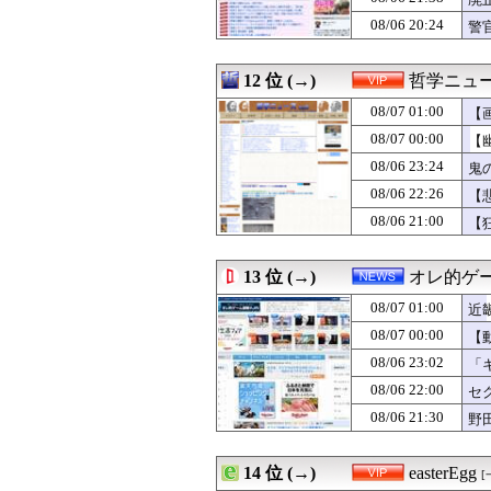
08/07 00:00
魔王「魔王を討
08/06 20:24
警
08/07 00:00
【消費減税】日
08/07 00:00
これが中国人富
08/07 00:00
【島根】コンビニ
12 位 (→)
哲学ニュー
08/07 00:00
韓国人「安貞桓『
08/07 01:00
【
08/07 00:00
モンハン自衛隊
08/07 00:00
上海一月風暴とは
08/07 00:00
【
08/07 00:00
【悲報】政府、
08/06 23:24
鬼
08/06 23:59
韓国警察、大韓
08/06 22:26
08/06 23:58
【朗報】ミーグリ
【
08/06 23:57
母子家庭で育った
08/06 21:00
【
08/06 23:57
広島県知事ら「
08/06 23:56
今季もタイトル
08/06 23:55
中国外務省、広島
13 位 (→)
オレ的ゲ
08/06 23:54
細すぎる足...
08/07 01:00
近
08/06 23:50
【困惑】嫁が毎
術
08/06 23:50
【画像】小倉ゆ
08/07 00:00
【
08/06 23:47
GWの旅行中ホテ
08/06 23:02
「
08/06 23:45
医者「麻酔かけま
08/06 22:00
セ
08/06 23:45
『太閤立志伝V
し
08/06 23:45
韓国人「韓国サッ
08/06 21:30
野
08/06 23:44
陰謀論者と話せ
な
08/06 23:40
奥田いろはちゃん
08/06 23:40
14 位 (→)
【悲報】ディズ
easterEgg
[