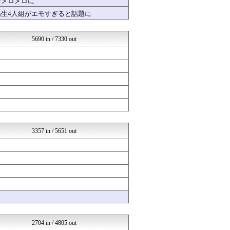
をメロメロに
ポーランドボール 翻訳
高生4人組がエモすぎると話題に
くまニュース
やる夫まとめくす
坂道情報通～乃木坂46まと...
5690 in / 7330 out
はーとらいふ -出会い・子...
なんJクエスト
【サッカー まとめ】サカラ...
国難にあってもの申す！！
気団まとめ-噫無情-｜嫁・...
ラビット速報
国難にあってもの申す！！
なんJクエスト
アナ速‐女子アナ画像速報
芸能人の気になる噂
3357 in / 5651 out
芸能人の気になる噂
クロード-韓国の反応まとめ
VIPPER速報
げぇ速
SSまにあっくす！
ベイスターズNEWS
なんJクエスト
なんJミュージアム
はーとらいふ -出会い・子...
なんJクエスト
2704 in / 4805 out
不思議.net - 5ch...