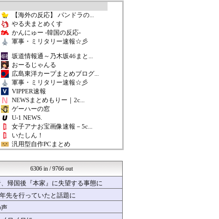
【海外の反応】 パンドラの...
やる夫まとめくす
かんにゅー -韓国の反応-
軍事・ミリタリー速報☆彡
坂道情報通～乃木坂46まと...
おーるじゃんる
広島東洋カープまとめブログ...
軍事・ミリタリー速報☆彡
VIPPER速報
NEWSまとめもりー｜2c...
ゲーハーの窓
U-1 NEWS.
女子アナお宝画像速報－5c...
いたしん！
汎用型自作PCまとめ
ウマ娘うまぴょい速報
哲学ニュースnwk
6306 in / 9766 out
日刊やきう速報
ゆるゲーマー遅報
者、帰国後『本家』に失望する事態に
オレ的ゲーム速報＠刃
十年先を行っていたと話題に
│米国株ETFまとめ速報
ほんわかMkⅡ
の声
かぞくちゃんねる