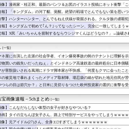
まが履いてそうなパンティ、真剣に議論
画像】漫画家・桂正和、最新のパンツ＆お尻のイラスト投稿にネット衝撃「こ
強に美味いハンバーガー、遂に決定
速報】「キングダム」の河了貂、覚醒。絶望の戦場でとんでもない策を思いつ
 3勝1敗 4QS K/BB10.00
、結婚してますけど」
衝撃】ハンターハンター、とんでもねえ伏線が発掘される。クルタ族の虐殺犯
の女さん、日本の警察官をケルナグールｗｗｗｗｗｗｗｗｗｗｗｗｗ...
速報】キングダムで初めて｢ん？｣ってなったシーン、完全に一致してしまう
】お前らが遊びに行きたくなる家がこちらｗｗｗｗｗｗｗｗｗｗ
悲報】X民「みいちゃんを規制するならウシジマくんはどうなの？」→論破さ
スー(46)の真っ白なムチムチ太もも
知の下地、彼が持ってますよ👍🏻
0プロ屋内水たまり警報。
.
[一覧]
どか「本音しかしゃべれない世界にして！」
ロで彼氏にフラれた女の末路が悲惨すぎるｗｗｗｗ
ヤネ屋に出演した左派の社会学者、イオン爆発事故の例のテナントに理解を示
本プロ野球が改名発表 「ポイズン反町」に…
安物買いの銭失いだったねぇ」とインドネシア高速鉄道の最終処分に日本側騒
ゲーム、エッチすぎて始まる♥
んだ？
イ、人妻の中に出したらｗｗｗｗｗｗｗｗｗwwww
マが害獣扱いされる風潮にドラマ脚本家が不快感、「何度もクマに会ったこと
大量にいるMacBookいじってるやつって何やってんの？ｗｗｗ...
り……
本の被災地で暴れまくったメディア取材陣、堪忍袋の緒が切れた地元住民が苦
野球部の若鷹軍団のダンスかわええ！！！【乃木坂46】
やつらの目は節穴か？」と日米に見切りをつけた欧州投資家の選択に衝撃を受
プお○ぱいを下から眺めるとｗｗｗ
りに選んだのは……
持ちの俺。嫁が恵方巻きを買うのでマグロだけにしてくれと頼んだ結果
安健洋がクリスタル・パレス加入へ「アーセナルサポの好きなクラブ...
宝画像速報－5chまとめ
[一覧]
熊本地震が直撃した結果ｗｗｗｗｗ(※動画あり)
ォーアフター！」
画像】こんなだらしない体型の女子が好きなやついる？
督、ビド2軍再調整を明言「カウントをつくれない、ストライクを投...
動画】タイの立ちんぼ女子さん、路上で特別サービスをやってしまうｗｗｗｗ
トロというほど昔か…？
画像】元アイドル(27)さん、全身エ□すぎてしまうｗｗｗｗｗｗｗ
の美人、垢抜け具合のビフォーアフター凄いな
の名前だけでいい」高木美帆さんの国民栄誉賞副賞《包丁10本》に...