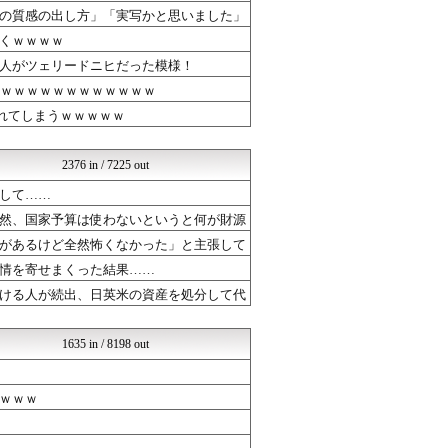
いたしん！
の質感の出し方」「実写かと思いました」
おいしいまとめ
くｗｗｗｗ
やみ速@なんJ西武まとめ
SS Daydream
人がツェリードニヒだった模様！
まとめABC
ｗｗｗｗｗｗｗｗｗｗｗｗｗ
なんJクエスト
れてしまうｗｗｗｗｗ
芸能人の気になる噂
ルフレch. - ファイア...
SSまにあっくす！
2376 in / 7225 out
SSまにあっくす！
気団まとめ-噫無情-｜嫁・...
して……
芸能人ニュース速報
然、国家予算は使わないというと何が財源
漫画まとめ速報
があるけど全然怖くなかった」と主張して
バズッター速報
なんJクエスト
情を寄せまくった結果……
坂道情報通～乃木坂46まと...
ける人が続出、日英米の資産を処分して代
じわ速 芸能ニュースまとめ
はーとらいふ -出会い・子...
マニア・オブ・フットボール...
1635 in / 8198 out
NEWSぽけまとめーる
SSまにあっくす！
ベイスターズNEWS
ｗｗｗ
育児板拾い読み
まとめCUP
なんJクエスト