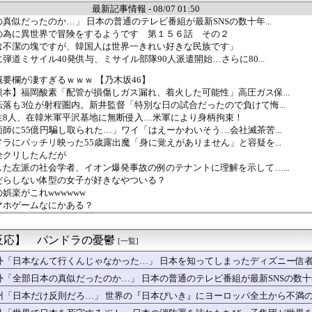
最新記事情報 - 08/07 01:50
真似だったのか…」 日本の普通のテレビ番組が最新SNSの数十年...
の為に異世界で冒険をするようです 第１５６話 その２
は不潔の塊ですが、韓国人は世界一きれい好きな民族です」
弾道ミサイル40発供与、ミサイル部隊90人派遣開始…さらに80...
要欄が凄すぎるｗｗｗ 【乃木坂46】
本】福岡酸素「配管が損傷しガス漏れ、着火した可能性」高圧ガス保...
落も3位が射程圏内。新井監督「特別な日の試合だったので負けて悔...
生8人、在韓米軍平沢基地に無断侵入…米軍により身柄拘束！
師に55億円騙し取られた…」ワイ「はえーかわいそう…会社滅茶苦...
ラにバッチリ映った55歳露出魔「身に覚えがありません」と容疑を...
全クリしたんだが
た左派の社会学者、イオン爆発事故の例のテナントに理解を示して…...
だらしない体型の女子が好きなやついる？
娯楽がこれwwwwww
マホゲームなにかある？
ットにいる武豊騎手とルメール騎手 紹介文おかしくね？
ケて、破壊力ありすぎてクッソワロタｗｗｗｗｗｗｗｗｗ
反応】 パンドラの憂鬱
Aクラスまで3ゲーム差wwwwwwwww
[一覧]
ちゃん・のあ先輩・もちづきさん「結婚してください！」←どうする？
外「日本なんて行くんじゃなかった…」 日本を知ってしまったディズニー信
苦言「みいちゃん呼びが揶揄する言葉として使われ、当事者から具体...
外「全部日本の真似だったのか…」 日本の普通のテレビ番組が最新SNSの数
糧4-6月期経常利益、前年同期比97.7％減の0.7億円に減益
状】アプリ版で配信開始 伝説のクソゲーだよ。
州「日本だけ反則だろ…」 世界の『日本びいき』にヨーロッパ全土から不満
るけど、代理出産ありだと思う。そういう仕事あるならやってみたい