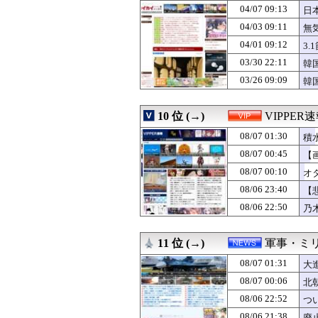
04/07 09:13
08/07 00:03
【悲報】ドイツ
日
08/07 00:03
接近禁止命令を受
04/03 09:11
無
08/07 00:02
ガンダムゲーっ
04/01 09:12
3
08/07 00:02
ソフトの入れ替え
08/07 00:01
【SSD】1TBで
03/30 22:11
韓
08/07 00:01
【億砲】横浜M
03/26 09:09
韓
08/07 00:01
【画像】爆乳アメ
08/07 00:00
【韓国】ウェブト
08/07 00:00
【ラブライブ！
10 位 (→)
VIPPER
08/07 00:00
高齢独身彼女無し
08/07 01:30
積
08/07 00:00
デカすぎる女性Yo
08/07 00:00
【マーベル】ハ
08/07 00:45
【
08/07 00:00
【画像】Hカッ
08/07 00:10
オ
08/07 00:00
#韓国記事翻訳 
08/07 00:00
08/06 23:40
【ドラクエウォ
【
08/07 00:00
【モンハンワイル
08/06 22:50
乃
08/07 00:00
【幽霊否定派、完
08/07 00:00
8/6中日最下位
08/07 00:00
【艦これ】夕立
11 位 (→)
軍事・ミ
08/07 00:00
『キメラ』って
08/07 01:31
大
08/07 00:00
【ガルパン】小
08/07 00:00
『ジャンポケ斉
08/07 00:06
北
08/07 00:00
【動画】両方馬
08/06 22:52
つ
08/07 00:00
【モバマス】向井拓
08/06 21:38
08/07 00:00
【動画】駅構内の
廃