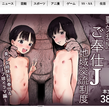
ニュース
芸能
スポーツ
アニ漫
ゲーム
SS・AA
生活