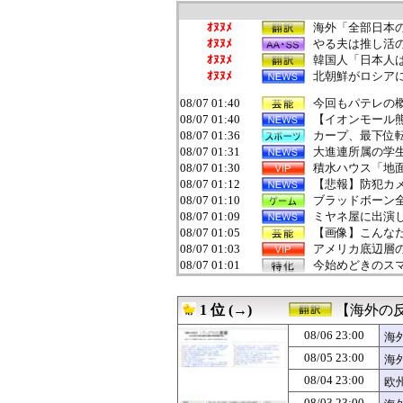
ｵﾇﾇﾒ
海外「全部日本の
ｵﾇﾇﾒ
やる夫は推し活
ｵﾇﾇﾒ
韓国人「日本人
ｵﾇﾇﾒ
北朝鮮がロシアに
08/07 01:40
今回もパテレの概
08/07 01:40
【イオンモール熊
08/07 01:36
カープ、最下位転
08/07 01:31
大進連所属の学
08/07 01:30
積水ハウス「地面
08/07 01:12
【悲報】防犯カメ
08/07 01:10
ブラッドボーン
08/07 01:09
ミヤネ屋に出演し
08/07 01:05
【画像】こんな
08/07 01:03
アメリカ底辺層の
08/07 01:01
今始めどきのス
08/07 01:00
【競馬】アスコ
08/07 01:00
【画像】このボ
1 位 (→)
【海外の
08/07 01:00
中日ドラゴンズ、
08/07 01:00
ヤニネコ・みぃ
08/06 23:00
海
08/07 01:00
近畿大学准教授、
08/05 23:00
海
08/07 01:00
米穀商社の木徳神
08/07 01:00
【たけしの挑戦
08/04 23:00
欧
08/07 01:00
匿名だからいえ
08/03 23:00