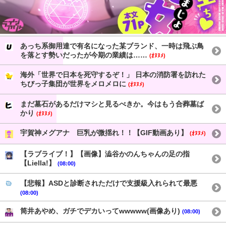
あっち系御用達で有名になった某ブランド、一時は飛ぶ鳥
を落とす勢いだったが今期の業績は……
(ｵﾇﾇﾒ)
海外「世界で日本を死守するぞ！」 日本の消防署を訪れた
ちびっ子集団が世界をメロメロに
(ｵﾇﾇﾒ)
まだ墓石があるだけマシと見るべきか。今はもう合葬墓ば
かり
(ｵﾇﾇﾒ)
宇賀神メグアナ 巨乳が微揺れ！！【GIF動画あり】
(ｵﾇﾇﾒ)
【ラブライブ！】【画像】澁谷かのんちゃんの足の指
【Liella!】
(08:00)
【悲報】ASDと診断されただけで支援級入れられて最悪
(08:00)
筒井あやめ、ガチでデカいってwwwww(画像あり)
(08:00)