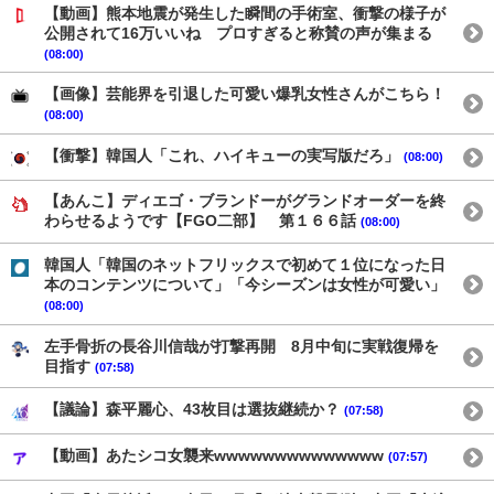
【動画】熊本地震が発生した瞬間の手術室、衝撃の様子が
公開されて16万いいね プロすぎると称賛の声が集まる
(08:00)
【画像】芸能界を引退した可愛い爆乳女性さんがこちら！
(08:00)
【衝撃】韓国人「これ、ハイキューの実写版だろ」
(08:00)
【あんこ】ディエゴ・ブランドーがグランドオーダーを終
わらせるようです【FGO二部】 第１６６話
(08:00)
韓国人「韓国のネットフリックスで初めて１位になった日
本のコンテンツについて」「今シーズンは女性が可愛い」
(08:00)
左手骨折の長谷川信哉が打撃再開 8月中旬に実戦復帰を
目指す
(07:58)
【議論】森平麗心、43枚目は選抜継続か？
(07:58)
【動画】あたシコ女襲来wwwwwwwwwwwwww
(07:57)