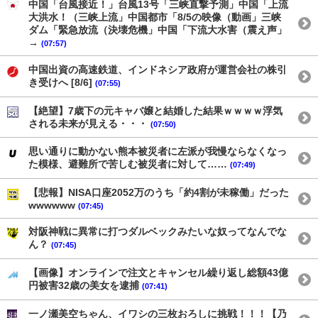
中国「台風接近！」台風13号「三峡直撃予測」中国「上流
大洪水！（三峡上流」中国都市「8/5の映像（動画」三峡
ダム「緊急放流（決壊危機」中国「下流大水害（震え声」
→
(07:57)
中国出資の高速鉄道、インドネシア政府が運営会社の株引
き受けへ [8/6]
(07:55)
【絶望】7歳下の元キャバ嬢と結婚した結果ｗｗｗｗ浮気
される未来が見える・・・
(07:50)
思い通りに動かない熊本被災者に左派が我慢ならなくなっ
た模様、避難所で苦しむ被災者に対して……
(07:49)
【悲報】NISA口座2052万のうち「約4割が未稼働」だった
wwwwww
(07:45)
対阪神戦に異常に打つダルベックみたいな奴ってなんでな
ん？
(07:45)
【画像】オンラインで注文とキャンセル繰り返し総額43億
円被害32歳の美女を逮捕
(07:41)
一ノ瀬美空ちゃん、イワシの三枚おろしに挑戦！！！【乃