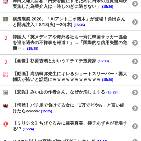
岸田文雄元首相「円安を阻止するために日米の通貨当局が
実施した為替介入は一時しのぎに過ぎない」
(15:36)
横濱漢祭 2026、「AIアントニオ猪木」が登場！角田さん
と闘魂注入！8/18(火)〜20(木)
(15:35)
韓国人「英メディアや海外各社も一斉に韓国サッカー協会
を巡る過去の不祥事を報道！」→「国際的な信用失墜の危
機‥」
(15:35)
【画像】杉原杏璃とかいうエチエチ投資家
(15:33)
【動画】高須幹弥先生にキレるショートスリーパー・堀大
輔氏が怖いと話題にｗｗｗｗｗｗｗｗｗｗｗ
(15:30)
【悲報】みい山の作者さん、なぜか消しまくる
(15:29)
【愕然】パチ屋で負けてる女に「1万でどやw」と言い続
けたらwwww
(15:25)
【ミリシタ】ちびぐるみに亜美真美、律子あずさが登場す
る!?
(15:24)