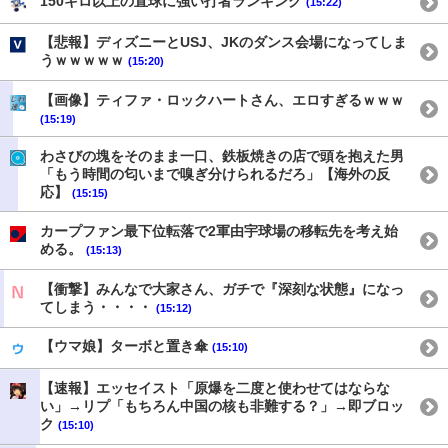
150キロ以上の直球に強い打者ランキング
(15:22)
【悲報】ディズニーとUSJ、JKのダンス会場になってしま
うｗｗｗｗｗ
(15:20)
【画像】ティファ・ロックハートさん、エロすぎるｗｗｗ
(15:19)
わさびの塊をそのまま一口、鉄板焼きの店で頭を抱えた男
「もう時間の匂いまで嗅ぎ分けられるだろ」【海外の反
応】
(15:15)
カープファン最下位転落で2軍由宇球場の移転先を考え始
める。
(15:13)
【衝撃】みんなで大家さん、ガチで『深刻な状態』になっ
てしまう・・・・
(15:12)
【ウマ娘】ターボと置き傘
(15:10)
【速報】エッセイスト「原爆を二度と使わせてはならな
い」→リプ「もちろん中国の核も非難する？」→即ブロッ
ク
(15:10)