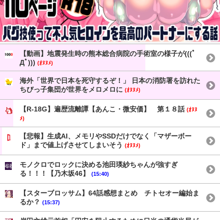
【動画】地震発生時の熊本総合病院の手術室の様子が(((ﾟ
Дﾟ)))
(ｵﾇﾇﾒ)
海外「世界で日本を死守するぞ！」 日本の消防署を訪れた
ちびっ子集団が世界をメロメロに
(ｵﾇﾇﾒ)
【R-18G】遍歴流離譚【あんこ・微安価】 第１８話
(ｵﾇﾇ
ﾒ)
【悲報】生成AI、メモリやSSDだけでなく「マザーボー
ド」まで値上げさせてしまいそう
(ｵﾇﾇﾒ)
モノクロでロックに決める池田瑛紗ちゃんが強すぎ
る！！！【乃木坂46】
(15:40)
【スターブロッサム】64話感想まとめ チトセオー編始ま
るか？
(15:37)