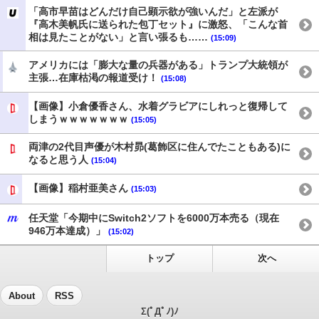
「高市早苗はどんだけ自己顕示欲が強いんだ」と左派が
『高木美帆氏に送られた包丁セット』に激怒、「こんな首
相は見たことがない」と言い張るも……
(15:09)
アメリカには「膨大な量の兵器がある」トランプ大統領が
主張…在庫枯渇の報道受け！
(15:08)
【画像】小倉優香さん、水着グラビアにしれっと復帰して
しまうｗｗｗｗｗｗｗ
(15:05)
両津の2代目声優が木村昴(葛飾区に住んでたこともある)に
なると思う人
(15:04)
【画像】稲村亜美さん
(15:03)
任天堂「今期中にSwitch2ソフトを6000万本売る（現在
946万本達成）」
(15:02)
トップ
次へ
About
RSS
Σ(ﾟДﾟﾉ)ﾉ