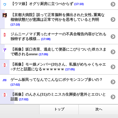
【ウマ娘】オグリ厨房に立つべからず
(17:10)
【京都大病院】誤って正常脳幹を摘出された女性､重篤な
植物状態だが意識は正常で何かを思考していると判明
(17:10)
ジムニーノマド買ったオーナーの不具合報告内容がどれも
独特すぎる模様…
(17:08)
【画像】坂口杏里、逃走して便器にこびりついた💩カスま
で晒されるwww
(17:05)
【画像】モー娘メンバー(20)さん、私服がめちゃくちゃエ
○チだと話題になるｗｗｗｗｗｗ
(17:05)
ゲーム板民ってなんでこんなにポケモンコンプ多いの？
(17:02)
【画像】のんさん(31)のミニスカ生脚姿が意外とエロいと
話題
(17:02)
トップ
次へ