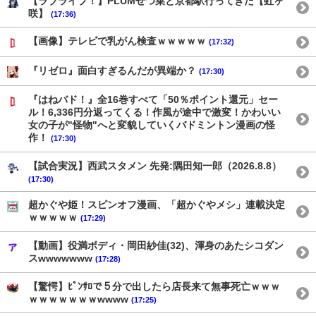
【ラブライブ！】PLUMせつ菜と京都駅行ってきた【虹ヶ
咲】
(17:36)
【画像】テレビで乳がん検査ｗｗｗｗｗ
(17:32)
『リゼロ』面白すぎるんだが異端か？
(17:30)
『はねバド！』全16巻すべて「50％ポイント還元」セー
ル！6,336円分返ってくる！作風が途中で激変！かわいい
女の子が"怪物"へと変貌していくバドミントン漫画の怪
作！
(17:30)
【試合実況】西武スタメン 先発:隅田知一郎（2026.8.8）
(17:30)
超かぐや姫！スピンオフ漫画、「超かぐやメシ」連載決定
ｗｗｗｗｗ
(17:29)
【動画】役満ボディ・岡田紗佳(32)、渾身のあたシコダン
スwwwwwww
(17:28)
【驚愕】ﾋﾟﾝｻﾛで５分で出したら店長来て無事死亡ｗｗｗ
ｗｗｗｗｗｗｗwwww
(17:25)