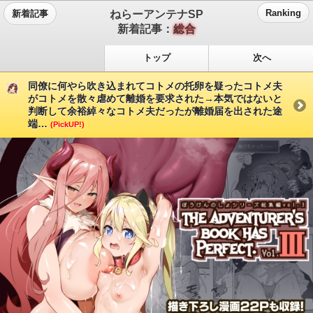
ねらーアンテナSP
Ranking
新着記事
新着記事：
総合
トップ
次へ
同僚に何やら吹き込まれてコトメの托卵を疑ったコトメ夫
がコトメを散々虐めて離婚を要求された→本気ではないと
判断して余裕綽々なコトメ夫だったが離婚届を出された途
端…
(PickUP!)