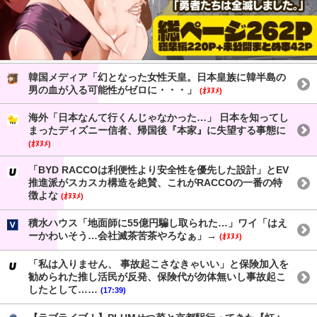
韓国メディア「幻となった女性天皇。日本皇族に韓半島の
男の血が入る可能性がゼロに・・・」
(ｵﾇﾇﾒ)
海外「日本なんて行くんじゃなかった…」 日本を知ってし
まったディズニー信者、帰国後『本家』に失望する事態に
(ｵﾇﾇﾒ)
「BYD RACCOは利便性より安全性を優先した設計」とEV
推進派がスカスカ構造を絶賛、これがRACCOの一番の特
徴よな
(ｵﾇﾇﾒ)
積水ハウス「地面師に55億円騙し取られた…」ワイ「はえ
ーかわいそう…会社滅茶苦茶やろなぁ」→
(ｵﾇﾇﾒ)
「私は入りません、 事故起こさなきゃいい」と保険加入を
勧められた推し活民が反発、保険代が勿体無いし事故起こ
したとして……
(17:39)