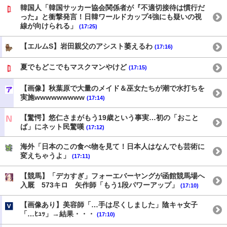
韓国人「韓国サッカー協会関係者が『不適切接待は慣行だ
った』と衝撃発言！日韓ワールドカップ4強にも疑いの視
線が向けられる」
(17:25)
【エルムS】岩田親父のアシスト萎えるわ
(17:16)
夏でもどこでもマスクマンやけど
(17:15)
【画像】秋葉原で大量のメイド＆巫女たちが潮で水打ちを
実施wwwwwwwww
(17:14)
【驚愕】悠仁さまがもう19歳という事実…初の「おこと
ば」にネット民驚嘆
(17:12)
海外「日本のこの食べ物を見て！日本人はなんでも芸術に
変えちゃうよ」
(17:11)
【競馬】「デカすぎ」フォーエバーヤングが函館競馬場へ
入厩 573キロ 矢作師「もう1段パワーアップ」
(17:10)
【画像あり】美容師「…手は尽くしました」陰キャ女子
「…ﾋｭｯ」→結果・・・
(17:10)