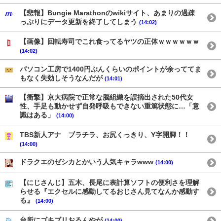
【悲報】Bungie Marathonのwikiサイト、あまりの過疎
っぷりにデータ更新を終了してしまう
(14:02)
【画像】回転寿司でこれ食ってるヤツの正体ｗｗｗｗｗｗ
(14:02)
パソコン工房で1400円ぶんくらいのポイントが余っててま
もなく失効しそうなんだが
(14:01)
【衝撃】京大病院で正常な脳組織を誤摘出された50代女
性、手足も動かせず自発呼吸もできない重篤状態に…「意
識はある」
(14:00)
TBS新人アナ ブラチラ、お尻くっきり、Y字開脚！！
(14:00)
ドラクエのゼシカとかいう人気キャラwww
(14:00)
【にじさんじ】五木、長尾に表計算ソフトの便利さを理解
らせる『エクセルに感動してるおじさん見てなんか感動す
る』
(14:00)
台所にゴキブリおるんやが
(14:00)