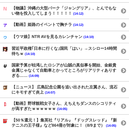
【物議】沖縄の大型パーク「ジャングリア」、とんでもな
い物を投入してしまう！！！！！
(14:12)
【動画】姫路のイベントで胸チラ
(14:12)
【ウマ娘】NTR AVを見るカレンチャン
(14:10)
習近平政権｢日本に行くな｣国民「はい」→スシロー14時間
待ちｗ
(14:10)
国家予算が枯渇したロシアが山賊の真似事を開始、金銀貴
金属じゃなくて自動車とかってところがリアリティありす
ぎる……
(14:09)
【ニュース】 広島記念公園を追い出された左翼さん、流石
にキモすぎて炎上
(14:07)
【動画】野球観戦女子さん、えちえちダンスのシコリティ
が高すぎたｗｗｗｗｗｗ
(14:05)
【50％還元！】集英社『リアル』『ドッグスレッド』『新
テニスの王子様』など864冊が対象に！（8/9まで）
(14:05)