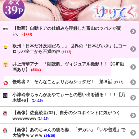
【動画】自動ドアの仕組みを理解した富山のツバメが賢
い。
(ｵﾇﾇﾒ)
欧州「日本だけ反則だろ…」 世界の『日本びいき』にヨー
ロッパ全土から不満の声
(ｵﾇﾇﾒ)
井上清華アナ 「朗読劇」ヴィジュアル撮影！！【GIF動
画あり】
(ｵﾇﾇﾒ)
侵略者？ そんなことよりおねショタだ！ 第８話
(ｵﾇﾇﾒ)
小津玲奈ちゃんがあやてぃーとの思い出を語る！！！【乃
木坂46】
(14:19)
【画像】佐倉綾音(32)、自分のシコポイントに気がつく
wwwwwww
(14:19)
【画像】あのちゃんの後ろ姿、「デカい」「いや普通」で
大論争ｗｗｗｗ
(14:19)