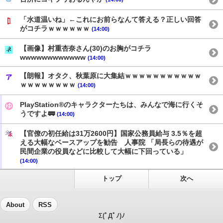
「水道温いね」←これにお前らなんて答える？正しい回答
がコチラｗｗｗｗｗｗ
(14:00)
【画像】村重杏奈さん(30)のお胸がコチラ
wwwwwwwwwwww
(14:00)
【朗報】オタク、秋葉原に大集結ｗｗｗｗｗｗｗｗｗｗｗ
ｗｗｗｗｗｗｗｗ
(14:00)
PlayStation®のキャラクターたちは、みんなで海に行くそ
うですよ🚃
(14:00)
【官僚の初任給は31万2600円】国家公務員給与 3.5％を超
える大幅なベースアップを勧告 人事院 「局長らの待遇が
民間企業の役員などに比較して大幅に下回っている」
(14:00)
トップ
次へ
About
RSS
Σ(ﾟДﾟﾉ)ﾉ