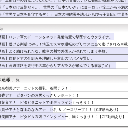
外「全部日本の真似だったのか…」 日本の普通のテレビ番組が最新SNSの数
 1st LIVE「One-Off 」、直前放送＆最速...
州「日本だけ反則だろ…」 世界の『日本びいき』にヨーロッパ全土から不満
の100インチも！シャープAQUOS、パナソニックビエラなどの...
ら辞めろ。お前の代わりはいくらでもいる」→結果ｗｗｗｗｗｗｗｗ...
外「世界で日本を死守するぞ！」 日本の消防署を訪れたちびっ子集団が世界
につまらなくなった漫画」←思い浮かべた作品
から」障害のある甥を私に預けようとする義兄嫁、甥を溺愛し勝手に...
覧]
 ニットの巨乳、谷間チラ！！
ちょっといいもの食べるにはどうすればいい？
動画】ロシア軍のドローンをネット発射装置で撃墜するウクライナ。
ww大変なことになってるって...
動画】逃げる判断はやっ！埼玉でスマホ運転のプリウスに当て逃げされる車載
【祝】逢田梨香子さん、誕生日【Aqours】
た…」これ描いて死ね 第6話の海外反応
動画】よく助けられたな。岐阜の川で外国人が溺れてしまう事故。
貰った財布の箱を捨てたらブチギレられたんやが
動画】自動ドアの仕組みを理解した富山のツバメが賢い。
子煩悩だけどキレると周りが見えなくなる夫が怖くなってきた。これ...
動画】高速道路を走行中の車からリアガラスが飛んでくる事故(ﾟoﾟ)
門戸を閉ざす中、K-ワクチンがアフリカを守る」と話題に
「この鉄板、3倍速く焼けるやつだ」
】【あんこ】やる夫はすっげえブサイクでサマナーなようです【活&...
ぷ速報
[一覧]
、賀喜遥香ちゃんの優しさを語る！！！【乃木坂46】
真集の感想まとめ。おおむね好評【かほりん】【日向坂46】
出奈都美アナ ニットの巨乳、谷間チラ！！
ほ党首、国旗損壊罪に危機感「お子様ランチの日の丸は折っても破っ...
佑香アナ ピタパンのお尻くっきりレポート！！
さMax！心も踊る「マンガ毎週末セール（50%還元）」2日目...
が正念場…センターで18打数1安打 .056…相川監督「冷静...
野芽良アナ ピタピタニットでボディラインくっきり！！
加盟への課題を関西外大教授に聞く 李大統領に「政治利用」の過去...
山賀子アナと森山みなみアナ 巨乳 ＆ ノースリーブ！！【GIF動画あり】
ー】シズクの念能力「デメちゃん」、まさかの具現化系だったｗｗｗ...
野美南アナ ピタピタ衣装でインタビュー、胸くっきり！！【GIF動画あり】
な縦読みを仕込んでしまうｗｗｗｗｗｗｗ
園 初ジャッジの女性審判・佐藤加奈さん、自ら判定覆したプレーを...
の金で俺の親父は余裕のバカンスｗｗｗ…って何でそうなったのか話...