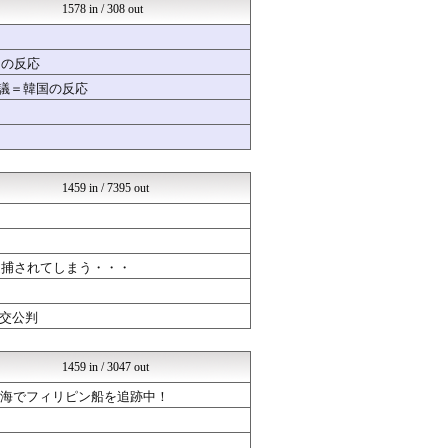
女子アナお宝画像速報－5c...
1578 in / 308 out
おたくみくす 声優まとめ
修羅の華-家庭・生活まとめ
竜速（りゅうそく）
国の反応
いたしん！
物議＝韓国の反応
mutyunのゲーム+αブ...
GUNDAM.LOG｜ガン...
結婚総研
汎用型自作PCまとめ
ラブライブ！まとめブログ ...
とらほー速報
1459 in / 7395 out
常識的に考えた
なんまめ
乃木通 乃木坂46櫻坂46...
SSまにあっくす！
逮捕されてしまう・・・
くまニュース
オレ的ゲーム速報＠刃
│米国株ETFまとめ速報
交公判
えすえすゲー速報
気になる芸能まとめ
ラビット速報
1459 in / 3047 out
ポケチャン攻略まとめ速報｜...
ナ海でフィリピン船を追跡中！
ネラーボイス
ゆるゲーマー遅報
韓国ニュース反応まとめ