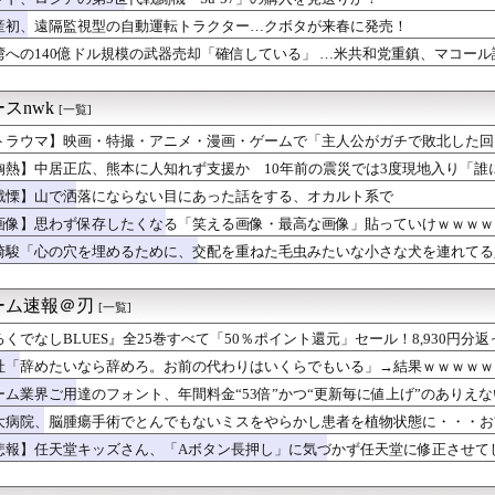
「日本の名門女子校、漫画のままかよ」
系に生まれた醜いアヒルのフィジカルギフテッド
産初、遠隔監視型の自動運転トラクター…クボタが来春に発売！
ブレム 蒼炎の軌跡』序盤の暗闇マップで斧使いがやられたんだけど...
湾への140億ドル規模の武器売却「確信している」 …米共和党重鎮、マコー
トのお下がりのズボンを大量に持たされた。デザインがお爺さん臭い...
に外国人審判への性接待疑惑＝韓国ネット「信じられない」「要求し...
スnwk
[一覧]
で不倫発覚→間男の謝罪に千載一遇の逆転劇wwww
トラウマ】映画・特撮・アニメ・漫画・ゲームで「主人公がガチで敗北した回
】大神環「遊びに行きたい！」野々原茜「……」
がアホの子だった「イシャ料って病院に行く事になったら払うお金で...
胸熱】中居正広、熊本に人知れず支援か 10年前の震災では3度現地入り「誰
ガル民集合せよ！
戦慄】山で洒落にならない目にあった話をする、オカルト系で
ん「ドリス、9回2死から余裕なかったんか…」
びの南後杏子アナの乳のふくらみがたまらない
画像】思わず保存したくなる「笑える画像・最高な画像」貼っていけｗｗｗｗ
タン・トルコ３カ国、相互防衛協定締結
崎駿「心の穴を埋めるために、交配を重ねた毛虫みたいな小さな犬を連れてる
さん、商業施設で通りすがりの面識の無いJCにラリアットして逮捕...
キッズさん、「Aボタン長押し」に気づかず任天堂に修正させてしまう
本】一転して話が変わってくる「従業員の避難誘導の証言が複数」イ...
ーム速報＠刃
[一覧]
で薄ピンクのお酒を発見。絶賛厨二病真っ盛りな私は「これは選ばれ...
ろくでなしBLUES』全25巻すべて「50％ポイント還元」セール！8,930円
ないで欲しいこと、欲しいもの
漫画の頂点！ジャンプ黄金期の伝説的な傑作
子(35)「え、まって、もしかして私、牛と結婚するしかない感じ...
社「辞めたいなら辞めろ。お前の代わりはいくらでもいる」→結果ｗｗｗｗｗ
判も多数含まれていたサッカー協会の衝撃的な接待リストに衝撃の声...
ーム業界ご用達のフォント、年間料金“53倍”かつ“更新毎に値上げ”のありえ
、プレミアリーグ・クリスタルパレス加入を発表！ 背番号17「望...
大病院、脳腫瘍手術でとんでもないミスをやらかし患者を植物状態に・・・お
olaのスマホ、ポンコツすぎる
（49歳）、さすがに厳しい
悲報】任天堂キッズさん、「Aボタン長押し」に気づかず任天堂に修正させて
ー巨乳まんさん、とんでもないダンスを披露してしまうwwwwww...
大量注文・キャンセル繰り返しで女逮捕 総額43億円超