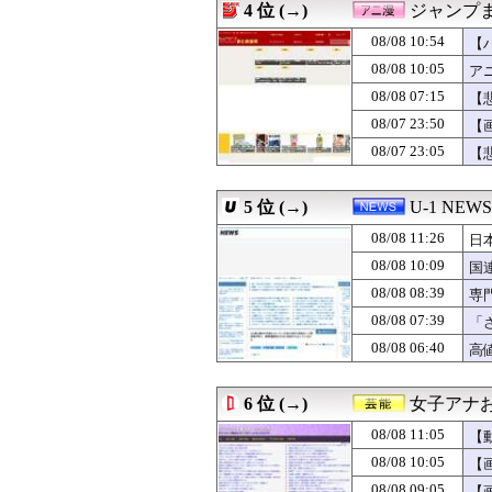
4 位 (→)
ジャンプ
08/08 10:50
ある日、旦那のウ
08/08 10:46
韓国人「“韓国サ
08/08 10:54
【
08/08 10:46
ボンドガール引退
08/08 10:05
ア
08/08 10:45
【朗報】才木、
08/08 07:15
08/08 10:45
【海外の反応】外
【
08/08 10:44
防衛省、防衛費過
08/07 23:50
【
08/08 10:41
海外「熊本地震
08/07 23:05
【
08/08 10:40
【再入館問題】イ
08/08 10:38
FC東京開幕戦で
08/08 10:38
【悲報】蓮舫さん
5 位 (→)
U-1 NEWS
08/08 10:35
【画像】その太
08/08 10:34
筋トレとかいうコ
08/08 11:26
日
08/08 10:32
おまえらが今でも覚
08/08 10:09
国
08/08 10:31
彼女に誕プレで
08/08 08:39
08/08 10:31
管理職は残業代
専
08/08 10:31
海外「時代の流れ
め
08/08 07:39
「
08/08 10:30
『ドラゴンボー
が
08/08 06:40
高
08/08 10:30
【悲報】40代
08/08 10:30
ゲーム業界ご用達
08/08 10:30
【朗報】阪神佐藤
6 位 (→)
女子アナお
08/08 10:30
広末涼子、『TH
08/08 10:30
【悲報】とんでも
08/08 11:05
【
08/08 10:30
【MLB】化け物
08/08 10:05
【
08/08 10:29
『シュタインズ・
08/08 09:05
【