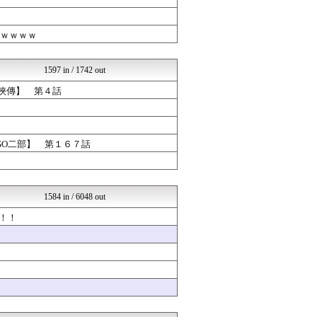
日本第一！ニュース録
軍事・ミリタリー速報☆彡
バズッター速報
ｗｗｗｗｗ
哲学ニュースnwk
じわ速 芸能ニュースまとめ
NO FOOTY NO L...
1597 in / 1742 out
NEWSぽけまとめーる
【サッカー まとめ】サカラ...
活俠傳】 第４話
とらほー速報
反日愚国 恨寓瘻
まとめCUP
NEWSまとめもりー｜2c...
GO二部】 第１６７話
浮気ちゃんねる
気団まとめ-噫無情-｜嫁・...
ウマツイちゃんねる
おーるじゃんる
1584 in / 6048 out
U-1 NEWS.
広島東洋カープまとめブログ...
！！
コノユビニュース｜みんなの...
乃木坂46まとめ 乃木りん...
あじあニュースちゃんねる
修羅場ライフ速報
げぇ速
不思議.net - 5ch...
ジャンプまとめ速報