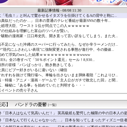
最新記事情報 - 08/08 11:30
「毛虫！」と叫んで驚かせるイタズラを仕掛けてくるAの背中と鞄に...
真似だったのか…」 日本の普通のテレビ番組が最新SNSの数十年...
た総理大臣、ワースト１位が同点でこの人ｗｗｗｗｗｗ
アの仕組みを理解した富山のツバメが賢い。
騒動の漫画家・江口寿史氏、開き直って言い訳をしてしまう。また火...
不足になった沖縄のスーパーに行ってみたら、なぜか辛ラーメンだけ...
”現代にふさわしい表現”に強制変更される事態が進行中、今の価値...
めて浮気のsexした結果ｗｗｗｗｗｗｗｗｗｗｗwwww
ES』全25巻すべて「50％ポイント還元」セール！8,930...
難所の皆様「パンばっかり。飽き飽きしてる」
社員にビブー好きがいるに違いない（確信
れすれを抜けて飛行場へ、車輪を出さないまま胴体着陸「これよりひ...
・特撮・アニメ・漫画・ゲームで「主人公がガチで敗北した回」と聞...
広、極秘に『ある事』を始めていたと判明する・・・
某イベントの売り子さん
未遂】ウクライナ機に爆発物搭載ドローン接近→空港職員が蹴り落と...
ゅう議員、熊本地震被災地で冷感ポンチョ配布 → 被災民の衝撃の...
反応】 パンドラの憂鬱
、バイク降りる事を決意する………
[一覧]
町女子さん、ラブホに行きたすぎてご乱心ｗｗｗｗｗｗ
外「日本人はなんて気高いんだ！」 英高級紙も驚愕した極限の中の日本人の
？20代「ヤニネコ」30代「BLEACH」40代「なのは」5...
外「日本なんて行くんじゃなかった…」 日本を知ってしまったディズニー信
が選ばれた女！帰る場所はタワマンｗ」
題のゲームほぼあそべてないけどなにしてんの？？？