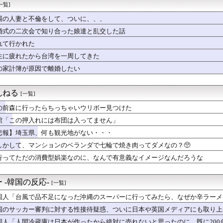
ゆパン来たよぉ🥺
一覧]
ヶ月の妻が言った『衝撃の一言』に一気に冷めた・・・
場の人妻と不倫をして、ついに、、、
とお金を入れたら、いきなり私の手を握って一緒に降りようとする子...
ン「濃いメンツでお酒飲んだw(ﾊﾟｼｬ」
婚式の二次会で知り合った娘達と乱交した話
人】主犯格19歳に無期懲役判決、ネット「死刑でいい」と激怒
れて行かれた
園 初ジャッジの女性審判・佐藤加奈さん、自ら判定覆したプレーを...
生に疲れたから台湾を一周してきた
ACHのTシャツ、オサレ過ぎる
昇を上回る賃上げを日本に定着させる」 →国家公務員月給3.51...
の家計簿が原因で離婚したい
りの何が良いんだよ
回0封も勝ち消えたｗｗｗ 守護神に「シゴトね！」と労い
んねる
[一覧]
の前森に行ったらちっちゃいウリボー見つけた
館「この押入れには布団は入ってません」
悲報】埼玉県、何も観光地がない・・・
しかして、マンションのベランダで七輪で焼き肉ってダメなの？🥺
行ってただの消費型娯楽なのに、なんで有意義なイメージなんだろうな
 -韓国の反応-
[一覧]
国人「台風で品不足になった沖縄のスーパーに行ってみたら、なぜか辛ラーメ
国のサッカー審判に対する性接待疑惑、ついに日本や英国メディアにも取り上
国人「人間冷蔵庫は日本が作ったから絶対に売れないと思ったのに、既に200