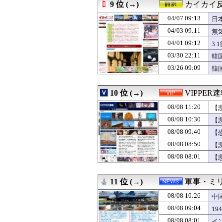
08/08 10:05
【画像】大久保
9 位 (→)
カイカイ
08/08 10:04
【画像】女性声
04/07 09:13
08/08 10:03
同棲6年の彼に将
日
08/08 10:02
セの投手の打席、
04/03 09:11
無
08/08 10:02
【画像】日本一の
04/01 09:12
3
08/08 10:02
【悲報】Switc
08/08 10:02
【GジェネE】
03/30 22:11
韓
08/08 10:02
新築注文住宅を建
03/26 09:09
韓
08/08 10:01
UPSっている？
08/08 10:00
【ラブライブ！】
08/08 10:00
【悲報】阪神ドリ
10 位 (→)
VIPPER
08/08 10:00
映画『アルマゲ
08/08 11:20
【
08/08 10:00
めっちゃ良い感
08/08 10:00
最新の橋本環奈の
08/08 10:30
【
08/08 10:00
【スト魔女】バ
08/08 09:40
【
08/08 10:00
京大病院の執刀医
08/08 10:00
08/08 08:50
京大病院、脳腫瘍
【
08/08 10:00
日産が社運をかけ
08/08 08:01
【
08/08 10:00
八幡「由比ヶ浜
08/08 10:00
【画像】浴衣お
08/08 10:00
(画像)45歳のビキ
11 位 (→)
軍事・ミ
08/08 10:00
【ポケモンチャン
08/08 10:26
中
08/08 10:00
【画像】かつての
08/08 10:00
時オカの後に『
08/08 09:04
1
08/08 10:00
韓国人「上半身裸
08/08 08:01
イ