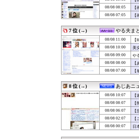
08/08 10:29
【食料自給率】過
08/08 10:26
中国海警局と中国
08/08 08:05
【
08/08 10:25
【悲報】sexし
08/08 07:05
【
08/08 10:23
【胸熱】中居正広
08/08 10:19
【画像】Ｘの育
08/08 10:19
外国人「アジア杯で
7 位 (→)
やる夫ま
08/08 10:18
【衝撃】旅館「こ
08/08 10:15
08/08 11:00
【悲報】韓国サッ
【
08/08 10:15
【阪神】藤川監督
08/08 10:00
美
08/08 10:15
永久追放が待たれ
08/08 09:00
や
08/08 10:15
彼女に「なかoし
08/08 10:12
【謎】サウジ・
08/08 08:00
【
08/08 10:12
夫に不倫がバレ
08/08 07:00
【
08/08 10:10
【崩壊寸前】夫
08/08 10:10
【ウマ娘】4コ
08/08 10:10
【速報】岐阜のF
8 位 (→)
あじあニ
08/08 10:09
国連が事実上の機
08/08 10:07
08/08 10:09
カープ床田『左肩
【
08/08 10:09
【朗報】トラン
08/08 08:07
【
08/08 10:08
【悲報】日向坂
08/08 06:07
【
08/08 10:07
【速報】韓国サ
08/08 10:06
元嫁に頻繁に会っ
08/08 02:07
【
08/08 10:05
『プレイステー
08/08 00:07
日
08/08 10:05
【画像】『20代
08/08 10:05
アニメ業界「助け