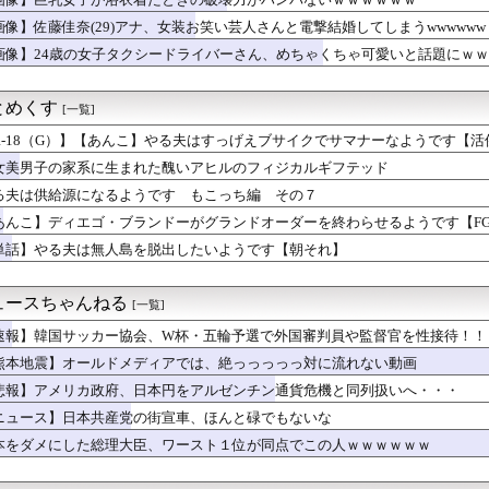
去最低37% 25年度、コメ消費減響く
海軍の船が衝突で2人死亡、事故から約1年を経て公表…南シナ海で...
画像】佐藤佳奈(29)アナ、女装お笑い芸人さんと電撃結婚してしまうwwwwww
た後本領発揮してくる女ｗｗｗｗｗｗｗｗｗｗwwww
画像】24歳の女子タクシードライバーさん、めちゃくちゃ可愛いと話題にｗ
、熊本に人知れず支援か 10年前の震災では3度現地入り「誰にも...
乳アカウントの成長観察するのが好きなやつw
優勝するんだ」日本代表、W杯ポット1入りに現実味!?2030...
とめくす
[一覧]
の押入れには布団は入ってません」←これｗｗｗｗｗ(※画像あり)
カー協会、外国人審判らへ性的接待疑惑→ロンドン五輪銅メダルはく...
R-18（G）】【あんこ】やる夫はすっげえブサイクでサマナーなようです【
「なかなかこういう展開もなかったと思う」痛恨の逆転負けに肩落と...
女美男子の家系に生まれた醜いアヒルのフィジカルギフテッド
る 〜 韓国サッカー協会、外国人審判らへ性的接待疑惑→ロンドン...
る夫は供給源になるようです もこっち編 その７
していい？」って聞いたらこうなるwww
パキスタン・トルコが軍事同盟…これどこと戦う気？
あんこ】ディエゴ・ブランドーがグランドオーダーを終わらせるようです【F
たが離婚ではなく再構築を夫が望んだ。その理由が驚愕の理由だった
単話】やる夫は無人島を脱出したいようです【朝それ】
がバイトの子を「放っておけない」とか言い訳する理由がコレｗｗｗｗ
マ「トランとアキュートの潮干狩り！」
-2戦闘機に正体不明の大型ミサイル確認 迎撃火器回避を備えた1...
ュースちゃんねる
[一覧]
能停止に陥りつつあると関係者が告白、特に役に立たないくせに高給...
関節周囲炎(通称四十肩)』との診断。最短での復帰も視野
速報】韓国サッカー協会、W杯・五輪予選で外国審判員や監督官を性接待！！
プ大統領、日本を高く評価「真珠湾攻撃以外は非常に良い」
熊本地震】オールドメディアでは、絶っっっっっ対に流れない動画
46、新曲タイトル『イチャイチャ虫』でガチ終了
悲報】アメリカ政府、日本円をアルゼンチン通貨危機と同列扱いへ・・・
ッカー協会、W杯・五輪予選で外国審判員や監督官を性接待！！！！
てる娘に今嫁には言わないように伝えた。でも元嫁と会うこと自体を...
ニュース】日本共産党の街宣車、ほんと碌でもないな
ション2』出た時って衝撃だったよな
本をダメにした総理大臣、ワースト１位が同点でこの人ｗｗｗｗｗｗ
にしか見えない30代女子』、めちゃくちゃ若くて可愛いｗｗｗｗｗ...
て！原作が枯渇してるの！」←いや既存作品の2期やったら良いよね...