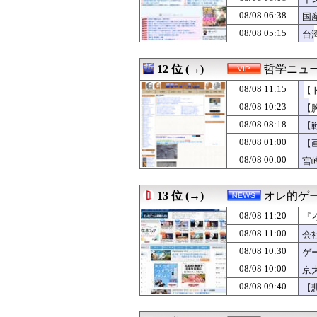
08/08 10:00
【衝撃】韓国人
08/08 06:38
08/08 10:00
美女美男子の家
国
08/08 10:00
『ファイアーエム
08/08 05:15
台
08/08 09:57
謎の筋肉痛
08/08 09:57
義実家に行くとウ
08/08 09:55
韓国サッカー協会
12 位 (→)
哲学ニュー
08/08 09:50
【驚愕】嫁の托卵
08/08 11:15
【
08/08 09:48
【ミリマスＳＳ
08/08 09:47
旦那のウワキ相手
08/08 10:23
【
08/08 09:47
丈夫な胃を持つ
08/08 08:18
【
08/08 09:45
【評論】能見さ
08/08 01:00
08/08 09:44
【画像】ひるお
【
08/08 09:43
サウジ・パキス
08/08 00:00
宮
08/08 09:40
【恐怖】22歳女
08/08 09:40
【悲報】任天堂
08/08 09:40
【イオンモール熊
13 位 (→)
オレ的ゲ
08/08 09:39
物置部屋の冷蔵庫
08/08 11:20
『
08/08 09:39
当たり前と思わ
ー
08/08 09:35
【呆然】 婚活女
08/08 11:00
会
08/08 09:35
韓国人「日本人審
08/08 10:30
ゲ
08/08 09:35
【公式】冨安健洋
08/08 10:00
京
08/08 09:34
【悲報】Motor
08/08 09:32
【動画】内田有紀
08/08 09:40
【
08/08 09:31
【画像】スレンダ
08/08 09:30
ジャンプグッズ