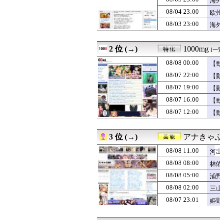
海
08/08 11:00
【にじさんじ】3SKM
08/04 23:00
欧
08/08 11:00
【セール】レグザ
08/03 23:00
08/08 11:00
会社「辞めたいな
海
08/08 11:00
「途中から急激
08/08 11:00
「私さんはプロだ
2 位 (→)
1000mg
[一
08/08 11:00
河出奈都美アナ
08/08 11:00
子連れが外食で
08/08 00:00
【
08/08 11:00
岩本蓮加の腹筋w
08/07 22:00
【
08/08 11:00
【ラブライブ！】
08/08 11:00
海外「ウルっとき
08/07 19:00
【
08/08 11:00
彼女に誕プレで
08/07 16:00
【
08/08 11:00
【1/2】普段は
08/07 12:00
【
08/08 11:00
韓国人「世界が
08/08 11:00
【朗報】韓国人
08/08 11:00
【R-18（G）
3 位 (→)
アナきゃ
08/08 10:59
弓木奈於ちゃん
08/08 10:59
藤嶌果歩1st写
08/08 11:00
河
08/08 10:57
社民党 福島みず
08/08 08:00
林
08/08 10:56
Amazonのアツ
08/08 10:55
08/08 05:00
DeNA・勝又温史
浦
08/08 10:55
韓国のCPTPP
08/08 02:00
三
08/08 10:54
【ハンターハンタ
08/07 23:01
姫
08/08 10:50
新聞さん、壮大
08/08 10:50
【高校野球】甲子
08/08 10:50
【修羅場】浮気嫁