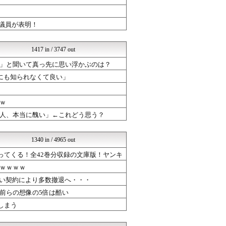
ニチカン！
やる夫まとめくす
けおけお速報
ル議員が表明！
婚外ちゃんねる
婚外ちゃんねる
国難にあってもの申す！！
1417 in / 3747 out
気団まとめ-噫無情-｜嫁・...
」と聞いて真っ先に思い浮かぶのは？
SS Daydream
婚外ちゃんねる
にも知られなくて良い」
婚外ちゃんねる
とらほー速報
ｗ
アナ速‐女子アナ画像速報
NEWSOKU BLOG（...
人、本当に醜い」←これどう思う？
VIPPER速報
オレ的ゲーム速報＠刃
おーるじゃんる
1340 in / 4965 out
婚外ちゃんねる
分返ってくる！全42巻分収録の文庫版！ヤンキ
婚外ちゃんねる
不思議.net - 5ch...
ｗｗｗｗ
世界の憂鬱 海外・韓国の反...
ない契約により多数撤退へ・・・
【サッカー まとめ】サカラ...
前らの想像の5倍は酷い
ガジェット2ch
いたしん！
しまう
まとめABC
芸能人ニュース速報