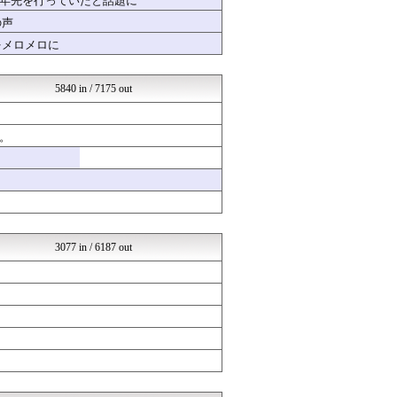
十年先を行っていたと話題に
VTuberNews
の声
ほんわかMkⅡ
をメロメロに
オレ的ゲーム速報＠刃
日刊やきう速報
すまいる(^-^)ぶろぐ
5840 in / 7175 out
アナきゃぷ速報
育児板拾い読み
乃木通 乃木坂46櫻坂46...
。
ラブライブ！まとめブログ ...
アニメリアクト
なんまめ
修羅の華-家庭・生活まとめ
韓国ニュース反応まとめ
ニチカン！
やる夫まとめくす
3077 in / 6187 out
坂道情報通～乃木坂46まと...
超・乃木坂まとめ誕生！ -...
もえるあじあ(･∀･)
ガジェット2ch
ベイスターズNEWS
国難にあってもの申す！！
ジャンプまとめ速報
ラビット速報
【サッカー まとめ】サカラ...
気団まとめ-噫無情-｜嫁・...