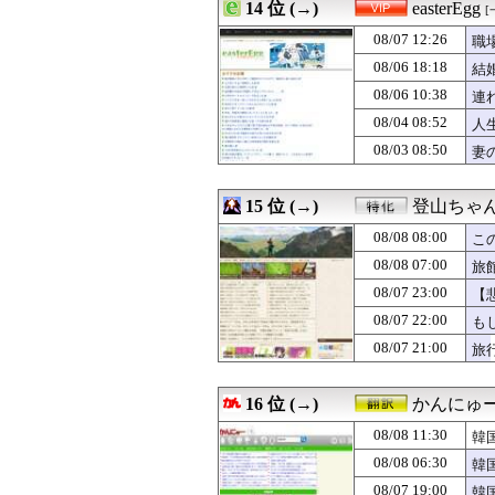
08/08 09:30
14 位 (→)
チーズケーキぷゆ
easterEgg
[
08/08 09:30
【衝撃】妊娠3
08/07 12:26
職
08/08 09:30
バスから降りよう
08/08 09:30
08/06 18:18
ジャッキー・チェ
結
08/08 09:30
【江別リンチ殺
08/06 10:38
連
08/08 09:29
【高校野球】甲子
08/04 08:52
人
08/08 09:29
ユニクロのBLE
08/08 09:29
高市総理「物価上
08/03 08:50
妻
08/08 09:27
【怒報】ふたな
08/08 09:27
【阪神】才木、8
15 位 (→)
登山ちゃ
08/08 08:00
こ
08/08 07:00
旅
08/07 23:00
【
08/07 22:00
も
08/07 21:00
旅
16 位 (→)
かんにゅー
08/08 11:30
韓
08/08 06:30
韓
08/07 19:00
韓