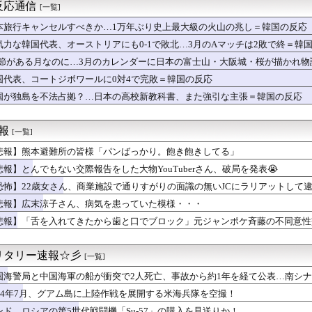
佳代子さん、やっぱりドスケベだったｗｗｗｗｗｗ
反応通信
[一覧]
優「私はね、ハゲてる人が好きなの」
来への不安から家を出たいと伝えた。すると「出て行くと言うなら結...
本旅行キャンセルすべきか…1万年ぶり史上最大級の火山の兆し＝韓国の反応
平均打率0割台ケガのリスクあり走って疲れる←これを今年までやっ...
気力な韓国代表、オーストリアにも0-1で敗北…3月のAマッチは2敗で終＝韓
ソープランドwwwww
.1節がある月なのに…3月のカレンダーに日本の富士山・大阪城・桜が描かれ
h2のゲームがやりたいのに内蔵容量が足りなくてゲームができな...
最新の機体ティア表作ったぞ！
国代表、コートジボワールに0対4で完敗＝韓国の反応
設中。外構業者「近所の建売が、塀に同じブロック使ってますよ！」...
国が独島を不法占拠？…日本の高校新教科書、また強引な主張＝韓国の反応
 使ってる奴いる？
逢田さんの奇行奇言で打線組んだ【Aqours】
ス、7年ぶり3失点で逆転負け 「いつか来るな」と準備はしてた模...
速報
[一覧]
ドン』は正しかった？ 小惑星を内側から核爆破する地球防衛策
悲報】熊本避難所の皆様「パンばっかり。飽き飽きしてる」
じのブレスレット買った！
下半身、大変なことになってるって...
悲報】とんでもない交際報告をした大物YouTuberさん、破局を発表😭
ルクホルン「ケーキとクッキー、そして」
恐怖】22歳女さん、商業施設で通りすがりの面識の無いJCにラリアットして
が勘違いで腫瘍のない正常な組織を摘出し患者が自発呼吸不能の重篤...
手術でとんでもないミスをやらかし患者を植物状態に・・・お前らの...
悲報】広末涼子さん、病気を患っていた模様・・・
て発売するSUVwwww
悲報】「舌を入れてきたから歯と口でブロック」元ジャンポケ斉藤の不同意性
との半同棲生活が始まって半年か」
っぱい
ニ水着姿wwwwwwwwwwwwwww
リタリー速報☆彡
[一覧]
ピオンズ】バトンパは本当に使いづらい？対戦環境での評価と対策を...
国海警局と中国海軍の船が衝突で2人死亡、事故から約1年を経て公表…南シ
天下人「マックスむらい」現在(イマ)wwwwwww
風のタクト』が発表された時の空気感を知りたい
944年7月、グアム島に上陸作戦を展開する米海兵隊を空撮！
で深夜のダナンカフェで暴れるオーストラリア人、一体何が…」→「...
ンド、ロシアの第5世代戦闘機「Su-57」の購入を見送りか！