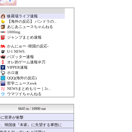
修羅場ライフ速報
【海外の反応】 パンドラの...
あじあニュースちゃんねる
1000mg
ジャンプまとめ速報
かんにゅー -韓国の反応-
U-1 NEWS.
バズッター速報
オレ的ゲーム速報＠刃
VIPPER速報
ホロ速
QQQ(海外の反応)
哲学ニュースnwk
NEWSまとめもりー｜2c...
ウマツイちゃんねる
おーるじゃんる
政経ワロスまとめニュース♪
6645 in / 10990 out
サイ速
女子アナお宝画像速報－5c...
姿に世界が衝撃
おたくみくす 声優まとめ
者、帰国後『本家』に失望する事態に
いたしん！
mutyunのゲーム+αブ...