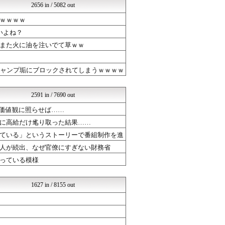
2656 in / 5082 out
かぞくちゃんねる
海外の反応 お隣速報
ｗｗｗｗ
競馬まとめのまとめ
いよね？
とらほー速報
ボールパーク速報 海外の反...
また火に油を注いでて草ｗｗ
NEWSOKU BLOG（...
まるっと翻訳
ジャンプ垢にブロックされてしまうｗｗｗｗ
おーるじゃんる
ドメサカブログ
政経ワロスまとめニュース♪
2591 in / 7690 out
不思議.net - 5ch...
筋トレ予備校まとめ
の価値観に照らせば……
いたしん！
に高給だけ毟り取った結果……
気団談
ている」というストーリーで番組制作を進
まとめABC
海外のお前ら 海外の反応
人が続出、なぜ官僚にすぎない財務省
ああ言えばForYou
っている模様
気団まとめ-噫無情-｜嫁・...
オレ的ゲーム速報＠刃
とらほー速報
1627 in / 8155 out
芸能人ニュース速報
VIPPER速報
Red4 海外の反応まとめ
漫画まとめ速報