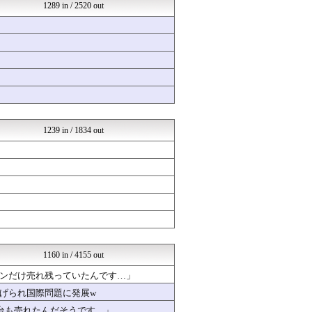
おいしいまとめ
1289 in / 2520 out
気団まとめ-噫無情-｜嫁・...
かぞくちゃんねる
芸能人の気になる噂
モッコスヌ〜ン
なんじぇいスタジアム＠なん...
漫画まとめ速報
日本第一！ニュース録
異世界転生まとめ速報
とらほー速報
1239 in / 1834 out
1160 in / 4155 out
ンだけ売れ残っていたんです…」
げられ国際問題に発展w
台も売れたんだそうです…」