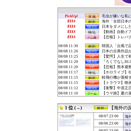
PickUp!
毛虫が嫌いな私に
ｵﾇﾇﾒ
海外「全部日本の
ｵﾇﾇﾒ
日本をダメにし
ｵﾇﾇﾒ
【動画】自動ド
ｵﾇﾇﾒ
【悲報】トレパク
08/08 11:30
韓国人「台風で品
08/08 11:26
日本の古典作品が
08/08 11:25
【驚愕】人生で初
08/08 11:20
『ろくでなしBLU
08/08 11:20
【悲報】熊本避
08/08 11:17
【ホロライブ】
08/08 11:15
軽飛行機が屋根す
08/08 11:15
【トラウマ】映画
08/08 11:12
【衝撃】中居正
08/08 11:10
【ウマ娘】夏の
08/08 11:10
【ドイツ空港テロ
08/08 11:08
【動画】へずまり
1 位 (→)
【海外の
08/08 11:08
バイク乗りワイ
08/08 11:05
【動画】歌舞伎
08/07 23:00
海
08/08 11:04
今期の覇権アニメは
08/06 23:00
海
08/08 11:02
【画像】女「私
08/08 11:02
PSって今年話
08/05 23:00