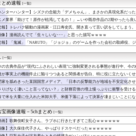
まとめ速報
[一覧]
ワキ相手が凸してきてウワキと妊娠を告白してきた。落ち着いて旦那...
ッカー”性接待の試合結果をご覧ください」→「マッサージ効果は間...
ハンターハンター】シズクの念能力「デメちゃん」、まさかの具現化系だった
 18戦1勝
ニメ業界「助けて！原作が枯渇してるの！」←いや既存作品の2期やったら良
藤川監督に「もう十分、素晴らしかった」と絶賛される
野手二人がホームランを珍アシスト！打ったロナルド・アクーニャJ...
悲報】トレパク騒動の漫画家・江口寿史氏、開き直って言い訳をしてしまう。
去最大8.9兆円要求へ 予算案で膨張、無人機・AI導入
画像】漫画読んでて「生々しいな･･･」と思った描写ｗｗｗｗ
の犠牲者がたった38人なのは驚きだ！何故こんなに少ないの？」
悲報】「鬼滅」「NARUTO」「ジョジョ」のゲームを作った会社の取締役、
オン「ハビタとのやり取りは確認できず」も、抑止や社内ルール運用...
のDF長友佑都の“挨拶”、スポニチがネタバレ報道
、Xリポスト欄が高市批判の「オールスター状態」で埋め尽くされて...
.
[一覧]
ももでJCは無理だろｗｗｗｗｗｗｗｗｗｗｗｗｗ
スパの良くない趣味wvywvyw
本の古典作品が”現代にふさわしい表現”に強制変更される事態が進行中、今
えているキャッチコピー [422186189]
連が事実上の機能停止に陥りつつあると関係者が告白、特に役に立たないくせ
貰った財布の箱を捨てたらブチギレられたんやが
出さなくていい←これおかしいだろ
門家を舐めきった某国国営メディア、「日本の反撃能力が地域を不安定化させ
」少年ジャンプ発行部数が初の100万部割れ（海外の反応）
ようとするも……
さりげなく凄いこと言ってない？」と財務官僚の増上慢っぷりに衝撃を受ける
ル』のサイヤ人のネーミングは秀逸だけど
……
値で米を大量に仕入れた米卸大手、米価下落によって決算が凄まじいことにな
女性社員が臨時くんに衝撃の勘違い告白されるｗｗｗｗ
のフォント、年間料金“53倍”かつ“更新毎に値上げ”のありえな...
輝明、田淵幸一・掛布雅之に並ぶ5年連続70打点！「いいイメージ...
宝画像速報－5chまとめ
[一覧]
E TIME,』で地上波復帰 バースデーライブ密着
ない交際報告をした大物YouTuberさん、破局を発表😭
動画】歌舞伎町女子さん、ラブホに行きたすぎてご乱心ｗｗｗｗｗｗ
みたいな球を投げるクローザーを先発に転向させないのはなんで？ ...
画像】大久保佳代子さん、やっぱりドスケベだったｗｗｗｗｗｗ
ゲート リブート』鳳凰院凶真が存在しないγ（ガンマ）世界線が追...
画像】巨乳女子が浴衣着たときの破壊力がハンパないｗｗｗｗｗｗ