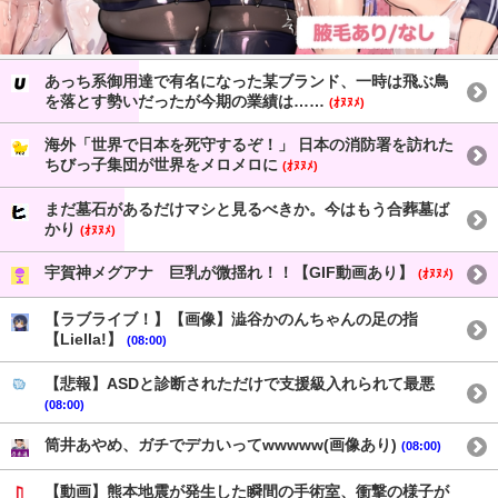
あっち系御用達で有名になった某ブランド、一時は飛ぶ鳥
を落とす勢いだったが今期の業績は……
(ｵﾇﾇﾒ)
海外「世界で日本を死守するぞ！」 日本の消防署を訪れた
ちびっ子集団が世界をメロメロに
(ｵﾇﾇﾒ)
まだ墓石があるだけマシと見るべきか。今はもう合葬墓ば
かり
(ｵﾇﾇﾒ)
宇賀神メグアナ 巨乳が微揺れ！！【GIF動画あり】
(ｵﾇﾇﾒ)
【ラブライブ！】【画像】澁谷かのんちゃんの足の指
【Liella!】
(08:00)
【悲報】ASDと診断されただけで支援級入れられて最悪
(08:00)
筒井あやめ、ガチでデカいってwwwww(画像あり)
(08:00)
【動画】熊本地震が発生した瞬間の手術室、衝撃の様子が