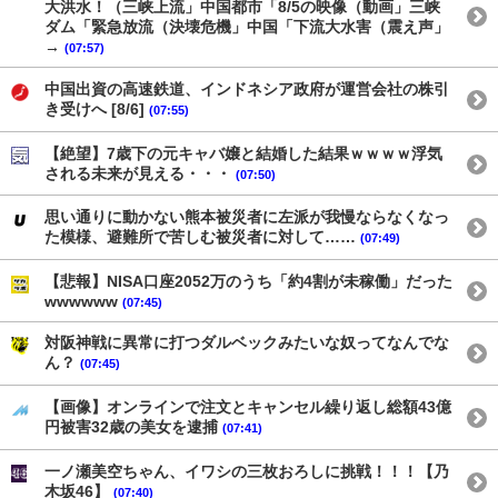
大洪水！（三峡上流」中国都市「8/5の映像（動画」三峡
ダム「緊急放流（決壊危機」中国「下流大水害（震え声」
→
(07:57)
中国出資の高速鉄道、インドネシア政府が運営会社の株引
き受けへ [8/6]
(07:55)
【絶望】7歳下の元キャバ嬢と結婚した結果ｗｗｗｗ浮気
される未来が見える・・・
(07:50)
思い通りに動かない熊本被災者に左派が我慢ならなくなっ
た模様、避難所で苦しむ被災者に対して……
(07:49)
【悲報】NISA口座2052万のうち「約4割が未稼働」だった
wwwwww
(07:45)
対阪神戦に異常に打つダルベックみたいな奴ってなんでな
ん？
(07:45)
【画像】オンラインで注文とキャンセル繰り返し総額43億
円被害32歳の美女を逮捕
(07:41)
一ノ瀬美空ちゃん、イワシの三枚おろしに挑戦！！！【乃
木坂46】
(07:40)