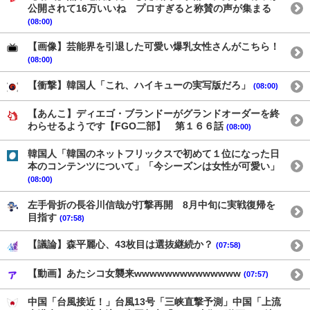
公開されて16万いいね プロすぎると称賛の声が集まる
(08:00)
【画像】芸能界を引退した可愛い爆乳女性さんがこちら！
(08:00)
【衝撃】韓国人「これ、ハイキューの実写版だろ」
(08:00)
【あんこ】ディエゴ・ブランドーがグランドオーダーを終
わらせるようです【FGO二部】 第１６６話
(08:00)
韓国人「韓国のネットフリックスで初めて１位になった日
本のコンテンツについて」「今シーズンは女性が可愛い」
(08:00)
左手骨折の長谷川信哉が打撃再開 8月中旬に実戦復帰を
目指す
(07:58)
【議論】森平麗心、43枚目は選抜継続か？
(07:58)
【動画】あたシコ女襲来wwwwwwwwwwwwww
(07:57)
中国「台風接近！」台風13号「三峡直撃予測」中国「上流