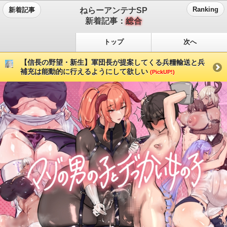
ねらーアンテナSP
Ranking
新着記事
新着記事：
総合
トップ
次へ
【信長の野望・新生】軍団長が提案してくる兵糧輸送と兵
補充は能動的に行えるようにして欲しい
(PickUP!)