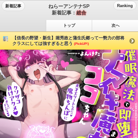
ねらーアンテナSP
Ranking
新着記事
新着記事：
総合
トップ
次へ
【信長の野望・新生】堀秀政と蒲生氏郷って一勢力の部将
クラスにしては強すぎると思う
(PickUP!)