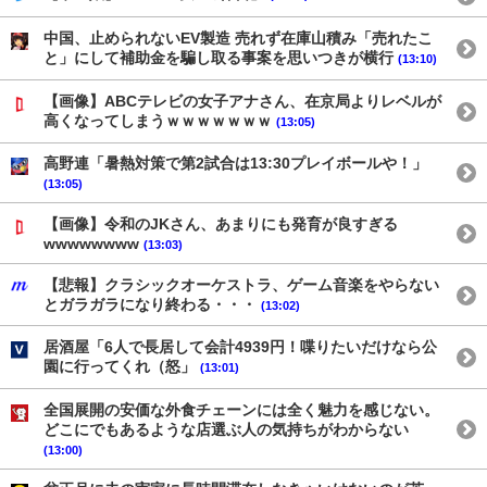
中国、止められないEV製造 売れず在庫山積み「売れたこ
と」にして補助金を騙し取る事案を思いつきが横行
(13:10)
【画像】ABCテレビの女子アナさん、在京局よりレベルが
高くなってしまうｗｗｗｗｗｗｗ
(13:05)
高野連「暑熱対策で第2試合は13:30プレイボールや！」
(13:05)
【画像】令和のJKさん、あまりにも発育が良すぎる
wwwwwwww
(13:03)
【悲報】クラシックオーケストラ、ゲーム音楽をやらない
とガラガラになり終わる・・・
(13:02)
居酒屋「6人で長居して会計4939円！喋りたいだけなら公
園に行ってくれ（怒」
(13:01)
全国展開の安価な外食チェーンには全く魅力を感じない。
どこにでもあるような店選ぶ人の気持ちがわからない
(13:00)