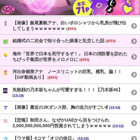
【画像】飯尾夏帆アナ、白いポロシャツから乳房が飛び出
してしまうｗｗｗｗｗｗｗ
(ｵﾇﾇﾒ)
結婚式の二次会で知り合った娘達と乱交した話
(ｵﾇﾇﾒ)
海外「世界で日本を死守するぞ！」 日本の消防署を訪れた
ちびっ子集団が世界をメロメロに
(ｵﾇﾇﾒ)
河出奈都美アナ ノースリニットの巨乳、横乳、脇！！
【GIF動画あり】
(ｵﾇﾇﾒ)
失敗顔の乃木坂ちゃんが可愛すぎる！！！【乃木坂46】
(13:19)
【画像】最近のJKダンス部、胸の迫力がすごい💃
(13:14)
【悲報】秋田さん、なぜかUAEから目をつけられ
2,000,000,000,000円投資されてしまうｗｗｗｗｗ
(13:12)
【ウマ娘】4コマ「オジの休日」
(13:10)