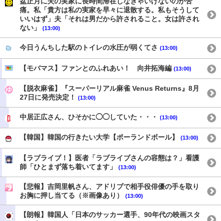
盆正月に夫の実家に長時間滞在しなきゃいけないのが苦
痛。私「貴方は私の実家を早々に退散する。私もそうして
いいはず」夫「それは男だから許されること。女は許され
ない」
(13:00)
今日うんちした駅のトイレの水圧が弱くてさ
(13:00)
【モバマス】ファンとのふれあい！ 向井拓海編
(13:00)
【脱衣麻雀】『スーパーリアル麻雀 Venus Returns』8月
27日に発売決定！
(13:00)
中居正広さん、ひそかに◯◯していた・・・
(13:00)
【韓国】韓国の行きたい大学【ポーランドボール】
(13:00)
【ラブライブ！】医者「ラブライブさんの容態は？」看護
師「ひとまず落ち着いてます」
(13:00)
【悲報】吉岡里帆さん、アドリブで相手役俳優の手を取り
お胸に押し当てる（※画像あり）
(13:00)
【朗報】韓国人「日本のサッカー選手、90年代の映画スタ