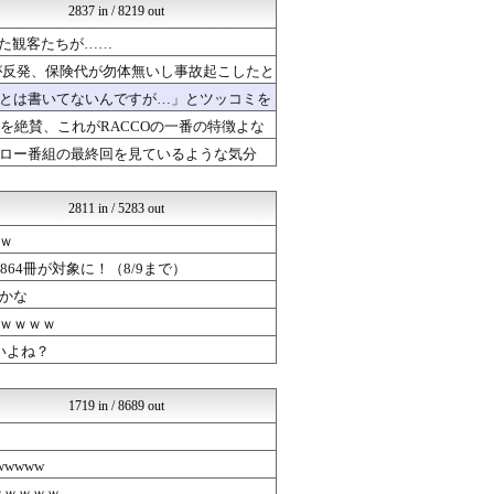
2837 in / 8219 out
ツバメ速報＠ヤクルトスワロ...
mutyunのゲーム+αブ...
いた観客たちが……
いたしん！
が反発、保険代が勿体無いし事故起こしたと
まとめABC
ファイターズ王国＠日ハムま...
とは書いてないんですが…」とツッコミを
ルフレch. - ファイア...
造を絶賛、これがRACCOの一番の特徴よな
プロデューサーさんっ！SS...
ロー番組の最終回を見ているような気分
育児板拾い読み
芸能人の気になる噂
芸能人ニュース速報
2811 in / 5283 out
日刊やきう速報
おいしいまとめ
ｗ
漫画まとめ速報
64冊が対象に！（8/9まで）
日本第一！ニュース録
かな
バズッター速報
世界はグーチョキパー
ｗｗｗｗ
じわ速 芸能ニュースまとめ
いよね？
NEWSぽけまとめーる
りぷらい速報
もきゅ速(*´ω`*)人(...
1719 in / 8689 out
SS Daydream
NO FOOTY NO L...
育児板拾い読み
wwww
反日愚国 恨寓瘻
ｗｗｗｗｗ