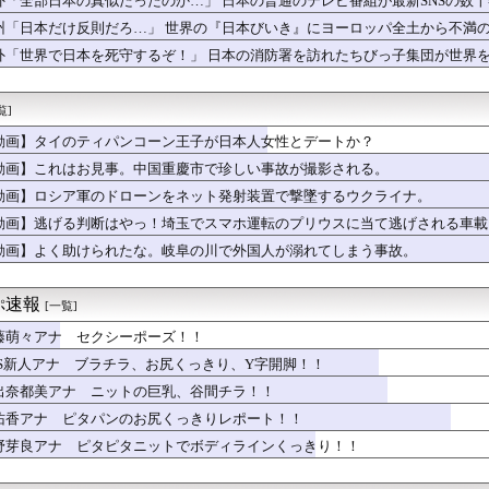
外「全部日本の真似だったのか…」 日本の普通のテレビ番組が最新SNSの数
ーム、はじまるｗｗｗｗｗｗｗ
州「日本だけ反則だろ…」 世界の『日本びいき』にヨーロッパ全土から不満
道に迷ったら無料案内所に行けばOKです」
入れてきたから歯と口でブロック」元ジャンポケ斉藤の不同意性交公判
外「世界で日本を死守するぞ！」 日本の消防署を訪れたちびっ子集団が世界
年長、生足が性的すぎんだろwwww
部】儲かった時のプチ贅沢ってなにしてる？株価と血圧は高い方が良...
覧]
PG」でおすすめ教えて
ラス、4ヶ月で2500人が退職…店も商品も『ガラガラ』」→「労...
動画】タイのティパンコーン王子が日本人女性とデートか？
】【画像】絵里さんのおっ いでかい【ラブカ】
動画】これはお見事。中国重慶市で珍しい事故が撮影される。
夫は聖騎士だったようです 第１５９話
、ムッチムチすぎる太ももを大公開wwwwwwwwww
動画】ロシア軍のドローンをネット発射装置で撃墜するウクライナ。
マグニチュード4.7) [8/8]
動画】逃げる判断はやっ！埼玉でスマホ運転のプリウスに当て逃げされる車載
インランドリーに全裸の男（１８） 「ストレス発散したかった」→...
動画】よく助けられたな。岐阜の川で外国人が溺れてしまう事故。
ん、寝る間も惜しんでレスバ祭りｗｗｗｗｗｗｗｗｗｗｗｗｗｗｗｗ...
ん、ブチ切れ「電車内でこういうポジのおじ、ガチでイラネ」→
コラボ ウマウマ！食レポバトル！公開
ぷ速報
[一覧]
ブ川田w w w w w
ートルの砲撃…」村上宗隆が25号で岡本和真を上回り、日本人ルー...
藤萌々アナ セクシーポーズ！！
宙人はいる？いて座の方角から72秒間捉えた強い電波、50年間正...
BS新人アナ ブラチラ、お尻くっきり、Y字開脚！！
若手女子アナ「国民が勝手に我々取材陣にカメラを向けるな！」→何...
｢真珠の耳飾りの少女｣の魅力を語る！！！【乃木坂46】
出奈都美アナ ニットの巨乳、谷間チラ！！
「外国人受け入れ反対」大幅増 若い世代で多く
佑香アナ ピタパンのお尻くっきりレポート！！
座る”市民団体”を警官隊が排除、その瞬間に周囲で見守っていた観...
野芽良アナ ピタピタニットでボディラインくっきり！！
の最新ラブドールのラインナップがヤバいwwwwwwwww
温泉旅行に行くと取り始める求愛行動ｗｗｗｗｗｗｗｗｗｗｗ
9歳の子抱いた後に年齢言ったらこうなるwww