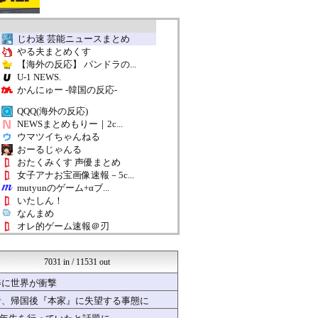
じわ速 芸能ニュースまとめ
やる夫まとめくす
【海外の反応】 パンドラの...
U-1 NEWS.
かんにゅー -韓国の反応-
QQQ(海外の反応)
NEWSまとめもりー｜2c...
ウマツイちゃんねる
おーるじゃんる
おたくみくす 声優まとめ
女子アナお宝画像速報－5c...
mutyunのゲーム+αブ...
いたしん！
なんまめ
オレ的ゲーム速報＠刃
かぞくちゃんねる
歴史的速報
7031 in / 11531 out
登山ちゃんねる
すまいる(^-^)ぶろぐ
姿に世界が衝撃
ほんわかMkⅡ
者、帰国後『本家』に失望する事態に
くまニュース
VTuberNews