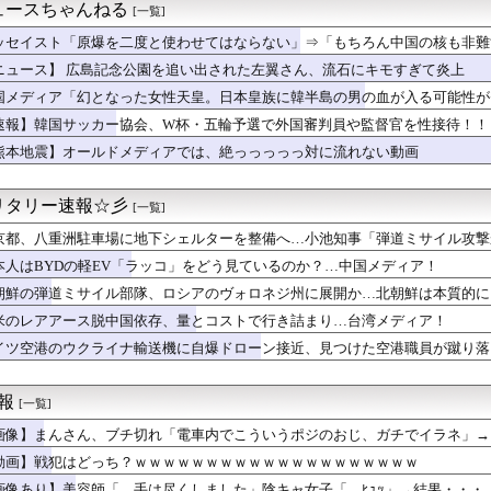
藤優汰vs篠木健太郎【広島-DeNA/横浜スタジアム】
ュースちゃんねる
[一覧]
音に違いない！！という思い込み 音まとめアーカイブ
】【定期】【朗報】くりぱんせつ菜、うるさすぎる【虹ヶ咲】
ッセイスト「原爆を二度と使わせてはならない」⇒「もちろん中国の核も非難
の世界が現実に」日本の高校生の様子に中国ネット「青春」「うらや...
ニュース】 広島記念公園を追い出された左翼さん、流石にキモすぎて炎上
卒アルを見ていた夫さん、妻にとんでもない秘密をバレて震える・・...
国メディア「幻となった女性天皇。日本皇族に韓半島の男の血が入る可能性が
P「大人をやるのも難しい」ぷちかれ「ﾅｰ」
A参加拒否した親へ最終警告。こうなってもいい？」
速報】韓国サッカー協会、W杯・五輪予選で外国審判員や監督官を性接待！！
ピオンズ】メガマフォクシーは強い？敵に回すと強いが自分では使い...
熊本地震】オールドメディアでは、絶っっっっっ対に流れない動画
バツイチになり『セ』になる
メンのスープだったら飲み干すわ
業株式会社が10月よりプチプチ株式会社に社名変更
リタリー速報☆彡
[一覧]
50％ポイント還元とか！】リアル、ROOKIES、ホイッスル...
京都、八重洲駐車場に地下シェルターを整備へ…小池知事「弾道ミサイル攻撃
アーク】敵の精神攻撃がきつすぎる…
本人はBYDの軽EV「ラッコ」をどう見ているのか？…中国メディア！
るけど質問ある？
朝鮮の弾道ミサイル部隊、ロシアのヴォロネジ州に展開か…北朝鮮は本質的に
どっち？ｗｗｗｗｗｗｗｗｗｗｗｗｗｗｗｗｗｗｗｗ
でいた夫婦の旦那が全部奥さんの通訳がないとダメな人でビックリし...
米のレアアース脱中国依存、量とコストで行き詰まり…台湾メディア！
ト2』くらいシンプルな格ゲーを作って格ゲー人口を増やした方がい...
イツ空港のウクライナ輸送機に自爆ドローン接近、見つけた空港職員が蹴り落
ース武器化」が裏目に、世界で重レアアース供給網の構築が加速
ぞ！】13年落ちボロボロハイブリッドの燃費ｗｗｗｗｗｗ
 『えっ？韓国軍にも慰安婦いたの？！』、『あれは売春婦だ！一緒...
速報
[一覧]
イベントで胸チラ
画像】まんさん、ブチ切れ「電車内でこういうポジのおじ、ガチでイラネ」→
イルスを設計、16種類で増殖を確認
8/8公式戦 横浜DeNAベイスターズvs広島東洋カープ
動画】戦犯はどっち？ｗｗｗｗｗｗｗｗｗｗｗｗｗｗｗｗｗｗｗｗ
室外機、限界突破
画像あり】美容師「…手は尽くしました」陰キャ女子「…ﾋｭｯ」→結果・・・