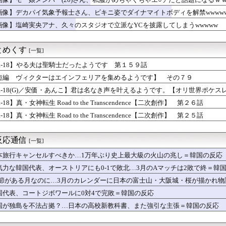
柴犬くん散歩中の暑さに耐えられなかった結果」
俺の嫁と子が不審な男と歩いてると聞いた俺。単身赴任先から興信所...
画像】デカパイ気象予報士さん、ビキニ姿でダイナマイトボディを解禁wwww
鉄がピニンファリーナと初共創！なにわ筋線の新型特急が凄そう
画像】塩崎実央アナ、久々のスタジオで立派なYCを披露してしまうwwwww
、たわわに実った巨峰を見せつけてしまうｗｗｗwｗｗｗｗｗｗｗｗ❤
ちゃんと入れ替わっちゃったトレーナーくん 57話目
見にオンライン出席したエリート幹部職員、バスローブ姿でタバコを...
とめくす
[一覧]
って必要？ 国交省が本格的に調査へ
宮家へ説明完了！←「日本の姿勢にリスペクト！」（海外の反応）
R-18】やる夫は聖騎士だったようです 第１５９話
さん「原爆ドーム前を明け渡せば核戦争が始まる！」→ 観衆のマジ...
短編 ヴィクターはエインフェリアを集めるようです】 その７９
爆を二度と使わせてはならない」⇒「もちろん中国の核も非難する？...
R-18(G)／安価・あんこ】君は名なき声を叶えるようです。【オリ世界ポケス
れた経験からAED使用時は体を隠す配慮も必要だと話すと「そんな...
車場に地下シェルターを整備へ…小池知事「弾道ミサイル攻撃から都...
-18】真・女神転生 Road to the Transcendence【二次創作】 第２６話
さん、写真集未公開のセクシーショットを大解禁してしまうwwww...
-18】真・女神転生 Road to the Transcendence【二次創作】 第２５話
億円注文して……キャンセルっと！」←こいつの目的ｗ
本アニメ業界の勢力図を変えたと言われる作品がこちら…」→「こう...
次ぐスマホゲーム、倒産も急増 過去最多ペースで推移
反応通信
[一覧]
人の中なら誰と付き合いたい？
シートを勧めてくるA子に「使わない」と伝えた。すると「洗ってか...
本旅行キャンセルすべきか…1万年ぶり史上最大級の火山の兆し＝韓国の反応
プさん、全米の児童強姦犯と人身売買業者に死刑を求刑！！
気力な韓国代表、オーストリアにも0-1で敗北…3月のAマッチは2敗で終＝韓
ほど「最初から入れとけ」と言われなくなったのか
.1節がある月なのに…3月のカレンダーに日本の富士山・大阪城・桜が描かれ
環奈
アニバーサリーエキスパンションパック、気合入ってるな！
国代表、コートジボワールに0対4で完敗＝韓国の反応
ッカー界に新星誕生！塩貝とかが霞むレベルで凄いｗｗｗｗｗ
国が独島を不法占拠？…日本の高校新教科書、また強引な主張＝韓国の反応
20万円以上のPCを買います」←これ
そろそろ爆弾が起爆しそうで震える