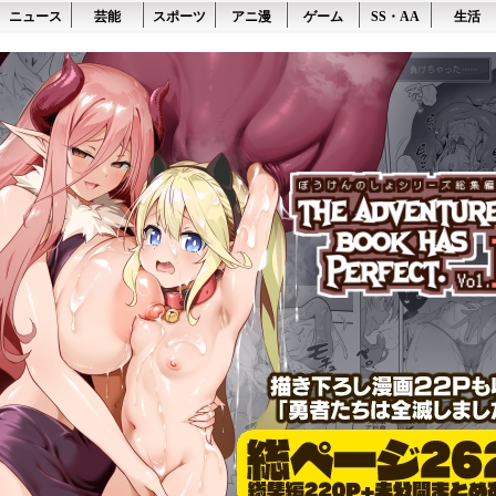
ニュース
芸能
スポーツ
アニ漫
ゲーム
SS・AA
生活