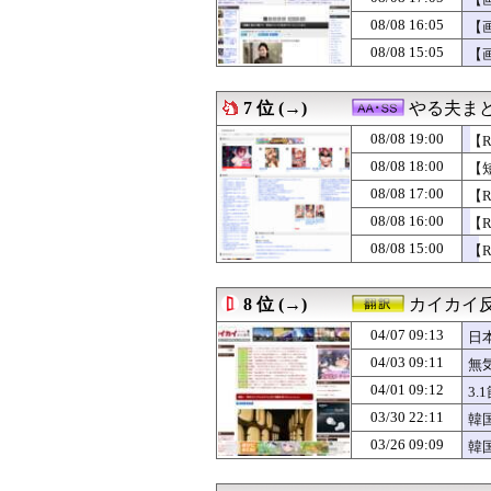
08/08 18:12
韓国人「日本の
08/08 18:12
【前編】友人から
08/08 16:05
【
08/08 18:12
【衝撃】南海電
08/08 15:05
【
08/08 18:10
【画像】女さん
08/08 18:10
【ウマ娘】ラヴズ
08/08 18:10
【秋田県】記者会
7 位 (→)
やる夫ま
08/08 18:09
「四国新幹線」
08/08 18:09
08/08 19:00
改正皇室典範で
【
08/08 18:08
【は？】極左団体
08/08 18:00
【
08/08 18:07
エッセイスト「原
08/08 17:00
【
08/08 18:06
心停止時に撮影さ
08/08 18:06
東京都、八重洲駐
08/08 16:00
【R
08/08 18:05
【画像】影山優佳
08/08 15:00
【R
08/08 18:05
【謎】女「43
08/08 18:05
韓国人「最近の日
08/08 18:05
【悲報】サ終相
8 位 (→)
カイカイ
08/08 18:04
この女性声優3
04/07 09:13
08/08 18:03
犬用の布製トイレ
日
08/08 18:03
【ええ】トラン
04/03 09:11
無
08/08 18:02
なぜDLCは昔
04/01 09:12
3
08/08 18:02
たぬかなvs瀬戸
08/08 18:02
【スパロボY】
03/30 22:11
韓
08/08 18:02
【朗報】日本サ
03/26 09:09
韓
08/08 18:01
PCゲーム「まず
08/08 18:01
元銀行員ワイ、