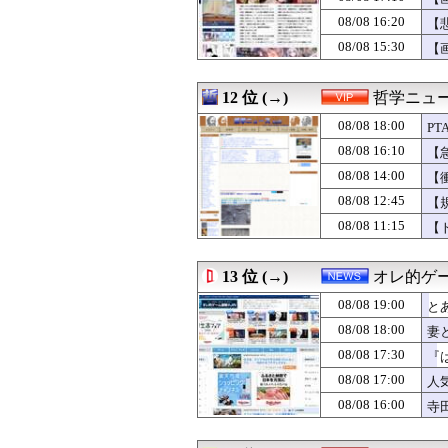
08/08 18:00
【にじさんじ】遊
08/08 16:20
08/08 18:00
海外「じゃあ、そ
【
08/08 18:00
【ミリシタ】『カ
08/08 15:30
【
08/08 18:00
韓国人「サムスン
08/08 18:00
授業は嫌いだっ
08/08 18:00
【朗報】韓国人
12 位 (→)
哲学ニュー
08/08 18:00
【短編 ヴィク
08/08 18:00
P
08/08 18:00
蒋介石、共産党
08/08 17:59
【朗報】小池都知
08/08 16:10
【
08/08 17:58
おひさま『イチャ
08/08 14:00
【
08/08 17:57
軽い手術とは言え
る
08/08 12:45
08/08 17:57
青春時代を思い
【
08/08 17:56
【悲報】佐藤二朗
08/08 11:15
【
08/08 17:55
韓国船、竹島周辺
08/08 17:54
【悲報】ワンピ
08/08 17:53
【スタメン】大山
13 位 (→)
オレ的ゲ
08/08 17:53
【海外の反応】デ
08/08 19:00
と
08/08 17:51
【敗戦】日本ハム
08/08 17:50
友人に1泊の旅行
08/08 18:00
妻
08/08 17:47
横顔が綺麗な有
08/08 17:30
『
08/08 17:47
実家から果物を沢
が
08/08 17:00
人
08/08 17:45
エアコン消すタ
08/08 17:44
184cm57k
08/08 16:00
寺
08/08 17:44
【J2第1節 札
08/08 17:43
【海外の反応】“