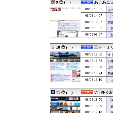
08/08 18:01
【カープ実況】斉
9 位 (→)
あじあニ
08/08 18:01
高い楽器はいい
08/08 18:07
08/08 18:00
【ラブライブ！
エ
08/08 18:00
【中国】「アニメ
08/08 14:07
【
08/08 18:00
妻と一緒に中学の
08/08 12:07
韓
08/08 18:00
【モバマス】モバ
08/08 18:00
PTA会長「PT
08/08 10:07
【
08/08 18:00
【ポケモンチャン
08/08 08:07
【
08/08 18:00
高山一実さん、
08/08 18:00
山でカップラー
08/08 18:00
【会社】川上産
10 位 (→)
軍事・ミ
08/08 18:00
【Kindle漫画
08/08 18:06
東
08/08 18:00
Ｐ「やきもち」
08/08 18:00
【ウルトラマン
08/08 16:52
日
08/08 18:00
明日童貞卒業す
08/08 15:38
北
08/08 18:00
【動画】戦犯は
08/08 18:00
08/08 14:24
サブウェイで並ん
日
08/08 18:00
今だからこそ『ス
08/08 13:10
ド
08/08 18:00
中国の「レアア
08/08 18:00
【まだまだ走る
08/08 18:00
#韓国質問サイト
11 位 (→)
VIPPER
08/08 18:00
【動画】 姫路の
08/08 18:50
【
08/08 18:00
【科学】AIがウ
08/08 18:00
【実況・雑談用】
08/08 18:00
【
08/08 18:00
【悲報】隣家の
08/08 17:10
【