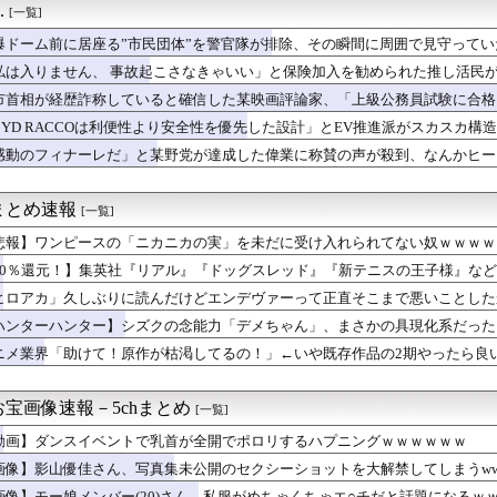
.
[一覧]
ルト2-8巨人 高橋2回6失点 内山にタイムリー
んなのGOLF WORLD』、改善に向けてアプデ計画公表
爆ドーム前に居座る”市民団体”を警官隊が排除、その瞬間に周囲で見守って
ゃん、上半身ほぼ裸でご乱心
私は入りません、 事故起こさなきゃいい」と保険加入を勧められた推し活民
の弟に妊娠させられた１４歳姉とか、その情報だけでシコれるよな！...
て……
平｜8月9日 楽天戦｜14:00開始
市首相が経歴詐称していると確信した某映画評論家、「上級公務員試験に合格
英雄によるセルラン判明！
けまくり……
BYD RACCOは利便性より安全性を優先した設計」とEV推進派がスカスカ構
面ライダーバロンＰ第２話「蒼翼の乙女」
感動のフィナーレだ」と某野党が達成した偉業に称賛の声が殺到、なんかヒー
金がありません。このままでは国連が完全崩壊します。助けて下さい...
……
平野綾さん（38）の最新の姿ｗｗｗｗｗｗｗｗ
ような液体かけ損壊 医師に執行猶予判決
まとめ速報
[一覧]
漫画家「手塚治虫」「藤子F」
っさんにそれ美味そうやなって勝手に刺身一切れ食われたから警察呼...
悲報】ワンピースの「ニカニカの実」を未だに受け入れられてない奴ｗｗｗｗ
Eのペルソナコラボ、実装キャラ発表
50％還元！】集英社『リアル』『ドッグスレッド』『新テニスの王子様』など8
もれた存在感 「進むも地獄、引くも地獄」3党合流で浮上できるの...
独身。風俗店で女の子に指マンとクンニを絶賛されるｗｗｗｗｗｗｗ...
ヒロアカ」久しぶりに読んだけどエンデヴァーって正直そこまで悪いことした
、機密会議で大失態！（海外の反応）
ハンターハンター】シズクの念能力「デメちゃん」、まさかの具現化系だった
妹の豊胸お○ぱいおもろすぎ！」www
ニメ業界「助けて！原作が枯渇してるの！」←いや既存作品の2期やったら良
スリーパー「寝たほうがいいよ」の一言にブチギレｗｗｗｗｗ(※動...
びってどう使うの？
ー580万！Z世代のカリスマ、水着写真集の発売決定wwwwwさ...
宝画像速報－5chまとめ
[一覧]
くれてもよかったのに…」 晴「いつまで言ってんだよ」
だ」FIFA会長、再選の支持見返りにモロッコへ2030年W杯...
動画】ダンスイベントで乳首が全開でポロリするハプニングｗｗｗｗｗｗ
縄】「ロイヤルチケット」発売、アトラクション優先案内、ソフトド...
画像】影山優佳さん、写真集未公開のセクシーショットを大解禁してしまうww
 〜 日本兵撃ち施設に131億円…習近平が愛国心を煽った結果、...
画像】モー娘メンバー(20)さん、私服がめちゃくちゃエ○チだと話題になるｗ