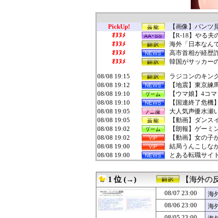
PickUp!
【画像】パンツ見
ｵﾇﾇﾒ
【R-18】やる
ｵﾇﾇﾒ
海外「日本なんて
ｵﾇﾇﾒ
高市首相が経歴詐
ｵﾇﾇﾒ
韓国がサッカーの
08/08 19:15
ラジコンのキング
08/08 19:12
【地震】東京練
08/08 19:10
【ウマ娘】4コマ
08/08 19:10
【国連終了危機】
08/08 19:05
大人気声優水瀬
08/08 19:05
【動画】ダンス
08/08 19:02
【朗報】ゲーミング
08/08 19:02
【動画】女の子
08/08 19:00
結局うんこしな
08/08 19:00
とある転職サイト
08/08 19:00
出された物を食べ
08/08 19:00
アメリカが朝鮮
1 位 (→)
【海外の
08/08 19:00
【緊急】ウォー
08/08 19:00
幼稚な義弟夫婦が
08/07 23:00
海
08/08 19:00
カレーが美味く
08/06 23:00
海
08/08 19:00
X民「ラーメン屋
08/08 19:00
【ホロEN】ジジ
08/05 23:00