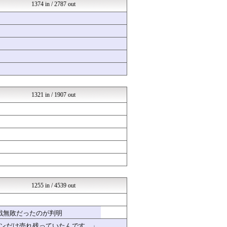
坂道情報通～乃木坂46まと...
1374 in / 2787 out
U-1 NEWS.
婚外ちゃんねる
婚外ちゃんねる
スクドルウェーブ！@ラブラ...
不思議.net - 5ch...
大河ドラマ2ch
いたしん！
まとめABC
ああ言えばForYou
1321 in / 1907 out
1255 in / 4539 out
戦無敗だったのが判明
ンだけ売れ残っていたんです…」