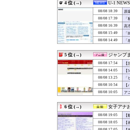
4 位 (→)
U-1 NEWS
08/08 18:35
【試合結果】ヤク
08/08 18:32
Switch等『み
08/08 18:39
原
08/08 18:32
【画像】あのち
08/08 17:39
「
08/08 18:31
【画像あり】９歳
し
08/08 16:39
08/08 18:30
【予告先発】有原航
高
08/08 18:30
【FEH】温泉超
受
08/08 15:49
「
08/08 18:30
【デレマス】仮
08/08 14:49
「
08/08 18:30
国連事務総長「お
に
08/08 18:30
【画像】声優・
08/08 18:30
神社・寺に油の
5 位 (→)
ジャンプ
08/08 18:30
三大レジェンド
08/08 18:29
定食屋で知らんお
08/08 17:54
【
08/08 18:29
【朗報】NIKK
08/08 14:05
【
08/08 18:29
中道改革連合の埋
08/08 13:25
08/08 18:25
【悲報】俺46歳
「
08/08 18:19
お粗末ロシア軍
08/08 10:54
【
08/08 18:19
【画像】ギャル「
08/08 10:05
ア
08/08 18:18
【衝撃】ショート
08/08 18:18
ざるそばのわさ
08/08 18:17
【画像】フォロワ
6 位 (→)
女子アナお
08/08 18:16
ありす「待って
08/08 18:15
外国人「狂気の沙汰
08/08 19:05
【
08/08 18:15
【ジャングリア沖
08/08 18:05
【
08/08 18:15
こんな国と友好？
08/08 17:05
【