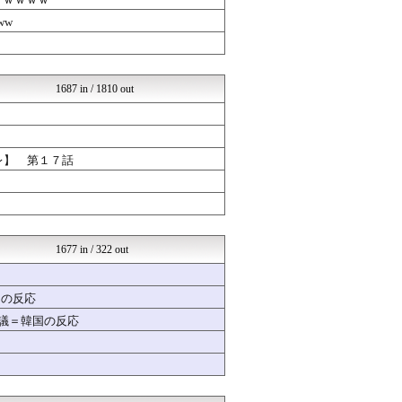
ハウメニージャパン！
浮気ちゃんねる
ww
NEWSまとめもりー｜2c...
なんJミュージアム
ウマツイちゃんねる
おーるじゃんる
1687 in / 1810 out
コノユビニュース｜みんなの...
海外さんいらっしゃい 海外...
政経ワロスまとめニュース♪
あじあニュースちゃんねる
レ】 第１７話
修羅場ライフ速報
軍事・ミリタリー速報☆彡
女子アナお宝画像速報－5c...
不思議.net - 5ch...
海外トークログ
げぇ速
1677 in / 322 out
おたくみくす 声優まとめ
修羅の華-家庭・生活まとめ
Zチャンネル＠VIP
国の反応
mutyunのゲーム+αブ...
物議＝韓国の反応
いたしん！
GUNDAM.LOG｜ガン...
【サッカー まとめ】サカラ...
汎用型自作PCまとめ
資格ちゃんねる