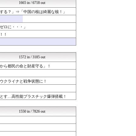
広島東洋カープまとめブログ...
1665 in / 6718 out
音まとめ
する？」⇒「中国の核は綺麗な核！」
ラブライブ！まとめブログ ...
育児板拾い読み
オレ的ゲーム速報＠刃
ゼロに・・・」
SSまにあっくす！
哲学ニュースnwk
！！
ポケチャン攻略まとめ速報｜...
乃木通 乃木坂46櫻坂46...
登山ちゃんねる
常識的に考えた
1572 in / 3185 out
ほんわかMkⅡ
から都民の命と財産守る」！
えすえすゲー速報
ヒーローNEWS
なんまめ
ウクライナと戦争状態に！
VIPPER速報
くまニュース
ゆるゲーマー遅報
とす…高性能プラスチック爆弾搭載！
かたすみ速報
気になる芸能まとめ
日本と韓国は敵か？味方か？...
1550 in / 7826 out
芸能人の気になる噂
│米国株ETFまとめ速報
芸能人の気になる噂
ネラーボイス