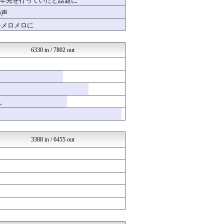
十年先を行っていたと話題に
ああ言えばForYou
の声
かんにゅー -韓国の反応-
をメロメロに
ネラーボイス
乃木通 乃木坂46櫻坂46...
│米国株ETFまとめ速報
6330 in / 7802 out
ゆるゲーマー遅報
韓国ニュース反応まとめ
ラブライブ！まとめブログ ...
やる夫まとめくす
乃木坂46まとめ 乃木りん...
国難にあってもの申す！！
。
【サッカー まとめ】サカラ...
ラビット速報
VIPPER速報
ウマ娘うまぴょい速報
3388 in / 6455 out
競馬まとめのまとめ
クロード-韓国の反応まとめ
育児板拾い読み
アナ速‐女子アナ画像速報
坂道情報通～乃木坂46まと...
結婚・恋愛ニュースぷらす
U-1 NEWS.
異世界転生まとめ速報
不思議.net - 5ch...
まとめCUP