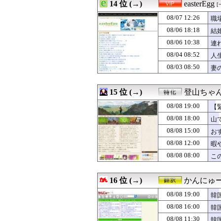
08/08 17:40
14 位 (→)
次回の東パソゲス
easterEgg
[
08/08 17:39
「私は入りません
08/07 12:26
職
08/08 17:39
明治・大正・昭
08/08 17:39
08/06 18:18
万引きや盗みまで
結
08/08 17:36
【ラブライブ！】
08/06 10:38
連
08/08 17:35
【衝撃】元乃木坂
08/04 08:52
人
08/08 17:33
【おすすめ漫画
08/08 17:32
【画像】テレビ
08/03 08:50
妻
08/08 17:31
美容師「お仕事何
08/08 17:30
『リゼロ』面白
15 位 (→)
登山ちゃ
08/08 19:00
【
08/08 18:00
山
08/08 15:00
お
08/08 12:00
暇
08/08 08:00
こ
16 位 (→)
かんにゅー
08/08 19:00
韓
08/08 16:00
韓
08/08 11:30
韓