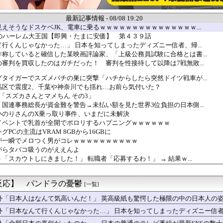
最新記事情報 - 08/08 19:20
えそうなドスケベJK、電車に乗るｗｗｗｗｗｗｗｗｗｗｗｗｗｗｗ...
夫のハーレム大王国【即興・たまに安価】 第４３９話
行くんじゃなかった…」 日本を知ってしまったディズニー信者、帰...
称していると確信した某映画評論家、「上級公務員試験に合格とは書...
審判を買収したのはガチだった！ 審判を性接待して以降は7戦無敗...
タイガーでスズメバチの巣に突撃「ハチからしたら突然ドイツ戦車が...
馬区で震度2、千葉や神奈川でも揺れ…お前ら気付いた？
「スズカさんとマメちん その3」
国連事務総長が資金難を警告→未払い額を見た世界3位負担の日本側...
いのりさんのX乗っ取り事件、いまだに未解決
イベントで乳首が全開でポロリするハプニングｗｗｗｗｗｗ
PCの主流はVRAM 8GBから16GBに
が一瞬でメロつく男がコレｗｗｗｗｗｗｗｗｗｗ
がらタバコ吸うのがええんよ
「スカウトしにきました！」 転職者「応募するわ！」 → 結果ｗ...
ずに文句ばっかりの子供にうんざり。もう毎日冷凍チャーハンとコー...
戦争で勝つにはどうしたらいいのか？
反応】 パンドラの憂鬱
キング中にできる暇つぶしｗｗｗ
[一覧]
大嫌い。低学歴だしパラサイトだし夫婦揃って太ってるし。義母にベ...
外「日本人はなんて気高いんだ！」 英高級紙も驚愕した極限の中の日本人の
なるスプーンはどう？
外「日本なんて行くんじゃなかった…」 日本を知ってしまったディズニー信
でニンニクを頼んで出てきたのがこれ。店員もドン引きしてたし食べ...
、運転中の危ない割り込みにブチギレ「運転するな！！！免許を取る...