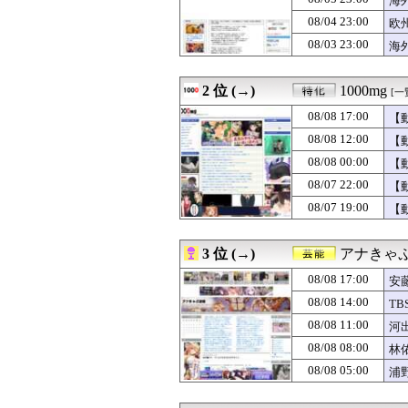
海
08/08 19:00
露悪アニメ化ブ
08/04 23:00
欧
08/08 19:00
韓国人「日本で
08/03 23:00
08/08 19:00
【悲報】「舌を
海
08/08 19:00
【朗報】乃木坂最
08/08 19:00
【おんＪ株式投資
2 位 (→)
1000mg
[一
08/08 19:00
「スーファミのR
08/08 19:00
韓国人「ホームプ
08/08 17:00
【
08/08 19:00
【ラブライブ！
08/08 12:00
【
08/08 19:00
【R-18】やる
08/08 18:58
【画像】金川紗耶
08/08 00:00
【
08/08 18:55
伊・ナポリで大震災(
08/07 22:00
【
08/08 18:53
【面白】深夜のコ
08/07 19:00
【
08/08 18:52
【悲報】堀大輔さ
08/08 18:50
【画像】まんさ
08/08 18:49
【ウマ娘】KFC
3 位 (→)
アナきゃ
08/08 18:46
【三河S】シンビリー
08/08 18:46
韓国人「123メ
08/08 17:00
安
08/08 18:45
【宇宙人探し】宇
08/08 14:00
T
08/08 18:41
【悲報】テレ東の
08/08 18:40
08/08 11:00
池田瑛紗ちゃんが
河
08/08 18:40
【外国人問題】
08/08 08:00
林
08/08 18:39
原爆ドーム前に居
08/08 05:00
浦
08/08 18:37
【画像】アメリカ
08/08 18:35
【動画】彼女と
08/08 18:35
ソープでリアル1