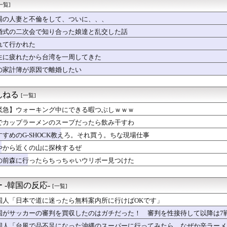
トは5期生からこの2人が登場！！！【乃木坂46】
一覧]
、 事故起こさなきゃいい」と保険加入を勧められた推し活民が反発...
場の人妻と不倫をして、ついに、、、
和のイケメン
してお菓子を食べていた弟。小学六年になって盗癖がおさまったと思...
婚式の二次会で知り合った娘達と乱交した話
PLUMせつ菜と京都駅行ってきた【虹ヶ咲】
れて行かれた
46・齋藤飛鳥さんの下着16万円 (※画像あり)
生に疲れたから台湾を一周してきた
】四月は君の嘘で号泣・・・・
で乳がん検査ｗｗｗｗｗ
の家計簿が原因で離婚したい
なされてるんですかー？？」 ニートワイ「あー、今日はなんの職業...
すぎるんだが異端か？
んねる
[一覧]
緊急】ウォーキング中にできる暇つぶしｗｗｗ
でカップラーメンのスープだったら飲み干すわ
すすめのG-SHOCK教えろ。それ買う。ちな現場仕事
やから近くの山に探検するぜ
の前森に行ったらちっちゃいウリボー見つけた
 -韓国の反応-
[一覧]
国人「日本で道に迷ったら無料案内所に行けばOKです」
国がサッカーの審判を買収したのはガチだった！ 審判を性接待して以降は7
国人「台風で品不足になった沖縄のスーパーに行ってみたら、なぜか辛ラーメ