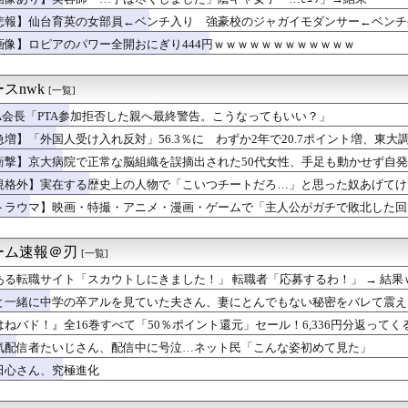
戯王WCS2026マスターデュエル部門、エキスパート実況＆にじ...
ろそろ解放してあげるね」切りたいのは自分なのに主語をひっくり返...
悲報】仙台育英の女部員←ベンチ入り 強豪校のジャガイモダンサー←ベンチ
ラオケの鉄人』コラボグッズEC販売開始📢
画像】ロピアのパワー全開おにぎり444円ｗｗｗｗｗｗｗｗｗｗｗｗ
電子61万ウォン、SKハイニックス400万ウォンまで行くのか…...
たのに…物理の動画だけは永遠に見ていられるｗ
「日本の新聞、まだこんなロマンが残ってたのか」
スnwk
[一覧]
ターはエインフェリアを集めるようです】 その７９
TA会長「PTA参加拒否した親へ最終警告。こうなってもいい？」
に武器を届け続けて「運輸大隊長」と呼ばれる
事、高市首相と会談し「墓地埋葬法」の改正を要請 国と都が連携し...
急増】「外国人受け入れ反対」56.3％に わずか2年で20.7ポイント増、東
イチャ虫はビリヤニ食い行こうの100億倍いい』
衝撃】京大病院で正常な脳組織を誤摘出された50代女性、手足も動かせず自
夜には熱が上がるので、医者からも「遠出は無理です」と言われてる...
」
出すコスメ
規格外】実在する歴史上の人物で「こいつチートだろ…」と思った奴あげてけ
さん主演の「踊る」スピンオフ作品、結局撮影中止が決定wwwww...
トラウマ】映画・特撮・アニメ・漫画・ゲームで「主人公がガチで敗北した回
で調査か 日本EEZでワイヤのようなもの海中に投入 外務省が抗...
ースの「ニカニカの実」を未だに受け入れられてない奴ｗｗｗｗｗ
復帰！熊谷8番ショート、近本1番、中野2番！クリーンアップは森...
ーム速報＠刃
[一覧]
ィアスがサヨナラ本塁打を打たれドジャースの連敗が7に伸びる【M...
ある転職サイト「スカウトしにきました！」 転職者「応募するわ！」 → 結果
vs楽天 18回戦｜試合後ハムファン反省会｜8/8
に誘われたんだけど、意見が割れて中止になった。倹約家と旅行計画...
と一緒に中学の卒アルを見ていた夫さん、妻にとんでもない秘密をバレて震え
名人
はねバド！』全16巻すべて「50％ポイント還元」セール！6,336円分返って
山もらい義実家におすそ分けした→義母「あちらさん（私の実家）に...
"怪物"へと変貌していくバドミントン漫画の怪作！
気配信者たいじさん、配信中に号泣…ネット民「こんな姿初めて見た」
イミング無くね？
gで全く太れないから医者行った結果ｗｗｗｗｗ
田心さん、究極進化
幌×徳島】札幌がホームでの開幕戦を制し5年ぶり白星発進！新加入...
新タナスコ”のディアスが地雷すぎる件「大谷と山本だけしかまとも...