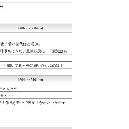
VTuberNews
Ask Reddit まと...
外
ミリシタまとめ雑談
韓国ニュース反応まとめ
Hiroiro
ニチカン！
1486 in / 3884 out
やる夫まとめくす
ネトウヨにゅーす
もえるあじあ(･∀･)
大調査「若い世代ほど増加」
乃木坂46まとめ 乃木りん...
発呼吸もできない重篤状態に…「意識はあ
婚外ちゃんねる
婚外ちゃんねる
ラビット速報
」と聞いて真っ先に思い浮かぶのは？
国難にあってもの申す！！
ジャンプまとめ速報
とらほー速報
1394 in / 5101 out
ボールパーク速報 海外の反...
ｗｗｗｗｗ
ファイターズ王国＠日ハムま...
かぞくちゃんねる
る・・・
婚外ちゃんねる
くる！作風が途中で激変！かわいい女の子
婚外ちゃんねる
育児板拾い読み
まとめCUP
ドメサカブログ
マニア・オブ・フットボール...