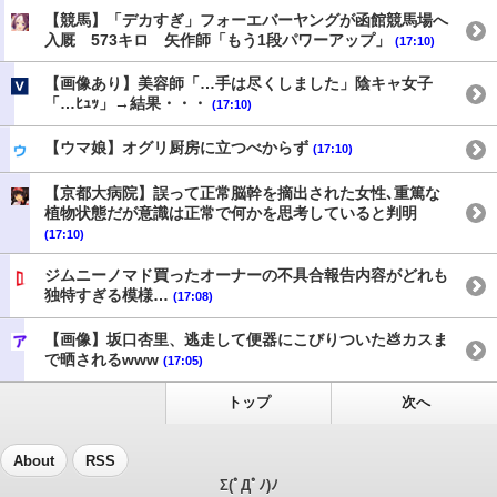
【競馬】「デカすぎ」フォーエバーヤングが函館競馬場へ
入厩 573キロ 矢作師「もう1段パワーアップ」
(17:10)
【画像あり】美容師「…手は尽くしました」陰キャ女子
「…ﾋｭｯ」→結果・・・
(17:10)
【ウマ娘】オグリ厨房に立つべからず
(17:10)
【京都大病院】誤って正常脳幹を摘出された女性､重篤な
植物状態だが意識は正常で何かを思考していると判明
(17:10)
ジムニーノマド買ったオーナーの不具合報告内容がどれも
独特すぎる模様…
(17:08)
【画像】坂口杏里、逃走して便器にこびりついた💩カスま
で晒されるwww
(17:05)
トップ
次へ
About
RSS
Σ(ﾟДﾟﾉ)ﾉ