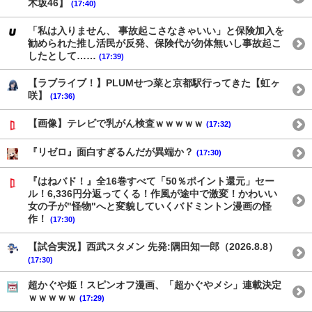
木坂46】
(17:40)
「私は入りません、 事故起こさなきゃいい」と保険加入を
勧められた推し活民が反発、保険代が勿体無いし事故起こ
したとして……
(17:39)
【ラブライブ！】PLUMせつ菜と京都駅行ってきた【虹ヶ
咲】
(17:36)
【画像】テレビで乳がん検査ｗｗｗｗｗ
(17:32)
『リゼロ』面白すぎるんだが異端か？
(17:30)
『はねバド！』全16巻すべて「50％ポイント還元」セー
ル！6,336円分返ってくる！作風が途中で激変！かわいい
女の子が"怪物"へと変貌していくバドミントン漫画の怪
作！
(17:30)
【試合実況】西武スタメン 先発:隅田知一郎（2026.8.8）
(17:30)
超かぐや姫！スピンオフ漫画、「超かぐやメシ」連載決定
ｗｗｗｗｗ
(17:29)