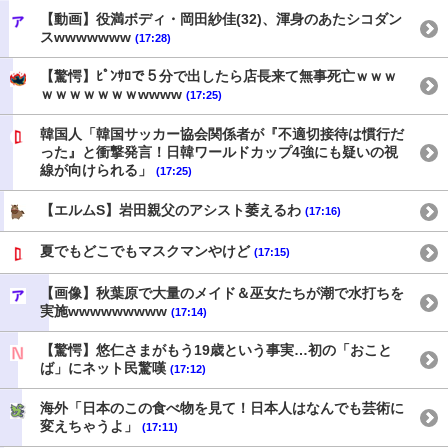
【動画】役満ボディ・岡田紗佳(32)、渾身のあたシコダン
スwwwwwww
(17:28)
【驚愕】ﾋﾟﾝｻﾛで５分で出したら店長来て無事死亡ｗｗｗ
ｗｗｗｗｗｗｗwwww
(17:25)
韓国人「韓国サッカー協会関係者が『不適切接待は慣行だ
った』と衝撃発言！日韓ワールドカップ4強にも疑いの視
線が向けられる」
(17:25)
【エルムS】岩田親父のアシスト萎えるわ
(17:16)
夏でもどこでもマスクマンやけど
(17:15)
【画像】秋葉原で大量のメイド＆巫女たちが潮で水打ちを
実施wwwwwwwww
(17:14)
【驚愕】悠仁さまがもう19歳という事実…初の「おこと
ば」にネット民驚嘆
(17:12)
海外「日本のこの食べ物を見て！日本人はなんでも芸術に
変えちゃうよ」
(17:11)