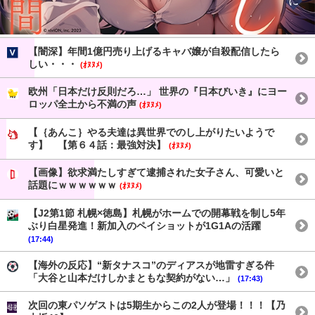
【闇深】年間1億円売り上げるキャバ嬢が自殺配信したら
しい・・・
(ｵﾇﾇﾒ)
欧州「日本だけ反則だろ…」 世界の『日本びいき』にヨー
ロッパ全土から不満の声
(ｵﾇﾇﾒ)
【｛あんこ｝やる夫達は異世界でのし上がりたいようで
す】 【第６４話：最強対決】
(ｵﾇﾇﾒ)
【画像】欲求満たしすぎて逮捕された女子さん、可愛いと
話題にｗｗｗｗｗｗ
(ｵﾇﾇﾒ)
【J2第1節 札幌×徳島】札幌がホームでの開幕戦を制し5年
ぶり白星発進！新加入のペイショットが1G1Aの活躍
(17:44)
【海外の反応】“新タナスコ”のディアスが地雷すぎる件
「大谷と山本だけしかまともな契約がない…」
(17:43)
次回の東パソゲストは5期生からこの2人が登場！！！【乃