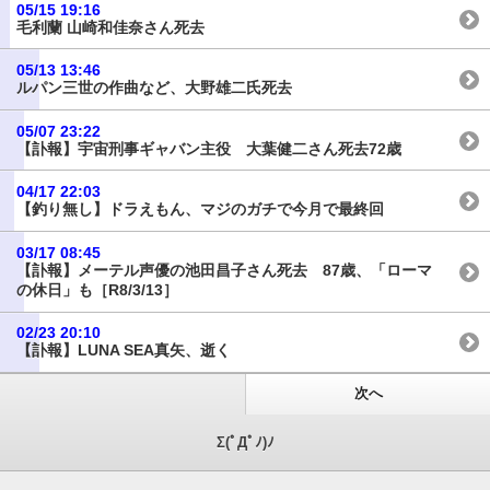
05/15 19:16
毛利蘭 山崎和佳奈さん死去
05/13 13:46
ルパン三世の作曲など、大野雄二氏死去
05/07 23:22
【訃報】宇宙刑事ギャバン主役 大葉健二さん死去72歳
04/17 22:03
【釣り無し】ドラえもん、マジのガチで今月で最終回
03/17 08:45
【訃報】メーテル声優の池田昌子さん死去 87歳、「ローマ
の休日」も［R8/3/13］
02/23 20:10
【訃報】LUNA SEA真矢、逝く
次へ
Σ(ﾟДﾟﾉ)ﾉ