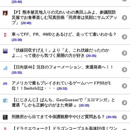
(20:40)
【P】熊本被災地入りの元れいわの奥田ふみよ、参議院防
災服でお食事楽しむ写真投稿「同席者は笑顔にサムズアッ
プ」
(20:40)
車ってFF、FR、4WDとあるけど、走ってて違いわかる？
(20:38)
「伏線回収すげえ！」より「え、これ伏線だったのか
よ…」って後から気づく展開の方が好き
(20:35)
【日向坂46】注目のフォーメーション、来週発表へ！！
(20:35)
アメリカで最もプレイされているゲームハードPS5が1
位！！Switch2は・・・
(20:32)
【にじさんじ】ぱんち、GeoGuessrで「エロマンガ」と
遭遇『しかも正解なのがまた奇跡 』
(20:30)
刑務所から出てきて今保護観察中やけど質問ある？
(20:30)
【ドラクエウォーク】ドラゴンコープスを高速討伐！ワン