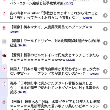
パン・2ターン編成と初手攻撃対策
(20:30)
あの有名YouTuber「宗教はじめます！これから俺のこと
は『教祖』って呼べ！お前らは『信者』な！」
(20:30)
【画像】橋本マナミ、人妻露天風呂でハプニングｗｗ
(20:30)
【朗報】ワールドトリガー、対A級戦闘試験開始から約1年
経過
(20:29)
【驚愕】新宿のビルのトイレで円光女とエッチしてきたら
ｗｗｗｗｗｗｗｗｗｗｗｗｗwwww
(20:25)
韓国人「日本市場で現代自動車が月間わずか20台しか売れ
ない現実‥」→「ブランド力が通じないのか‥？」
(20:25)
海外「日本旅行中に見かけたダジャレ看板を紹介しよ
う！」日本の商売で使われているダジャレに対する海外の
反応
(20:25)
【画像】 雛形あきこ(48)、水着グラビアを25年ぶりに解禁
ｗｗｗｗｗｗ最新写真集で若い頃より美しいビキニ＆ラン