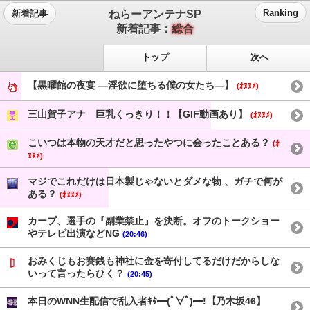
ねらーアンテナSP
Ranking
新着記事
新着記事：
総合
トップ
次へ
【黒曜館の夜宴 ―淫欲に堕ちる僕の女たち―】
(ｵﾇﾇﾒ)
三山賀子アナ 巨乳くっきり！！【GIF動画あり】
(ｵﾇﾇﾒ)
こいつは本物の天才だと思ったやつに会ったことある？
(ｵ
ﾇﾇﾒ)
マジでこれだけは日本製じゃないとダメな物 、ガチで何が
ある？
(ｵﾇﾇﾒ)
カープ、選手の『副業禁止』を決断。オフのトークショー
やテレビ出演などNG
(20:46)
おみくじもお賽銭も神社に金を寄付してるだけだからしな
いって言ったらひく？
(20:45)
本日のWNN生配信で乱入者ｷﾀ━(ﾟ∀ﾟ)━!【乃木坂46】