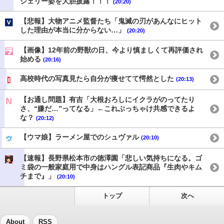
ジェリー姿を大胆披露！！！
(20:20)
【悲報】大物アニメ監督たち「鬼滅の刃があんなにヒット
した理由が本当に分からない…」
(20:20)
【画像】12年前の野獣の日、今より慎ましくて再評価され
始める
(20:16)
高校時代の写真見たら自分が痩せてて愕然とした
(20:13)
【お通し問題】有吉「大根おろしにイクラがのってたり
さ、“嫌だ…”ってなる」←これぶっちゃけ共感できるよ
な？
(20:12)
【ウマ娘】ラーメン屋でのシュヴァル
(20:10)
【速報】長野県松本市の徳澤園「悲しい気持ちになる。ゴ
ミ袋の一般家庭用で中身はハングル表記商品『生肉やキム
チまで』」
(20:10)
トップ
次へ
About
RSS