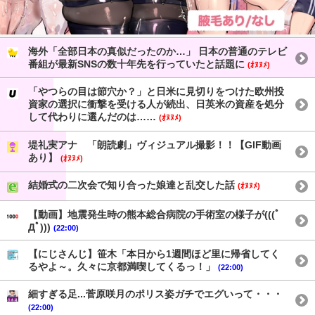
海外「全部日本の真似だったのか…」 日本の普通のテレビ
番組が最新SNSの数十年先を行っていたと話題に
(ｵﾇﾇﾒ)
「やつらの目は節穴か？」と日米に見切りをつけた欧州投
資家の選択に衝撃を受ける人が続出、日英米の資産を処分
して代わりに選んだのは……
(ｵﾇﾇﾒ)
堤礼実アナ 「朗読劇」ヴィジュアル撮影！！【GIF動画
あり】
(ｵﾇﾇﾒ)
結婚式の二次会で知り合った娘達と乱交した話
(ｵﾇﾇﾒ)
【動画】地震発生時の熊本総合病院の手術室の様子が(((ﾟ
Дﾟ)))
(22:00)
【にじさんじ】笹木「本日から1週間ほど里に帰省してく
るやよ～。久々に京都満喫してくるっ！」
(22:00)
細すぎる足...菅原咲月のポリス姿ガチでエグいって・・・
(22:00)