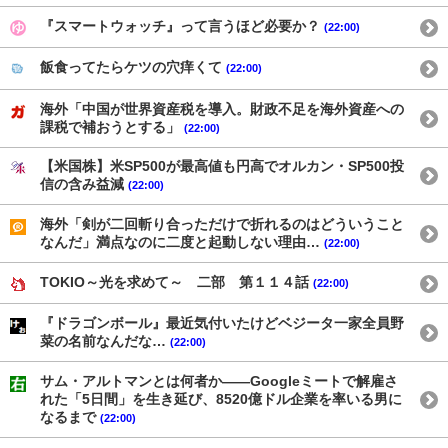
『スマートウォッチ』って言うほど必要か？
(22:00)
飯食ってたらケツの穴痒くて
(22:00)
海外「中国が世界資産税を導入。財政不足を海外資産への
課税で補おうとする」
(22:00)
【米国株】米SP500が最高値も円高でオルカン・SP500投
信の含み益減
(22:00)
海外「剣が二回斬り合っただけで折れるのはどういうこと
なんだ」満点なのに二度と起動しない理由…
(22:00)
TOKIO～光を求めて～ 二部 第１１４話
(22:00)
『ドラゴンボール』最近気付いたけどベジータ一家全員野
菜の名前なんだな…
(22:00)
サム・アルトマンとは何者か——Googleミートで解雇さ
れた「5日間」を生き延び、8520億ドル企業を率いる男に
なるまで
(22:00)