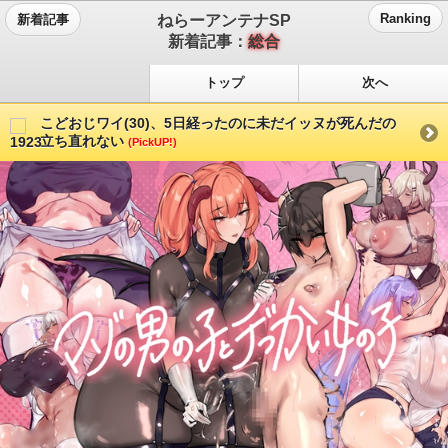
ねらーアンテナSP
Ranking
新着記事
新着記事：
総合
トップ
次へ
こどおじワイ(30)、5日経ったのに未だイッヌが死んだの
立ち直れない
(PickUP!)