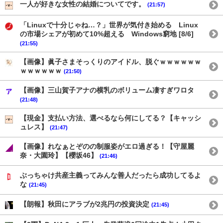
一人が好きな女性の結婚についてです。
(21:57)
「Linuxで十分じゃね…？」世界が気付き始める Linux
の市場シェアが初めて10%超える Windows窮地 [8/6]
(21:55)
【画像】眞子さまそっくりのアイドル、脱ぐｗｗｗｗｗｗ
ｗｗｗｗｗｗ
(21:50)
【画像】三山賀子アナの横乳のボリューム凄すぎワロタ
(21:48)
【現金】支払い方法、選べるなら何にしてる？【キャッシ
ュレス】
(21:47)
【画像】れなぁとぞのの制服姿がエロ過ぎる！【守屋麗
奈・大園玲】【櫻坂46】
(21:46)
ぶっちゃけ共産主義ってみんな善人だったら成功してるよ
な
(21:45)
【朗報】秋田にアラブが2兆円の投資決定
(21:45)