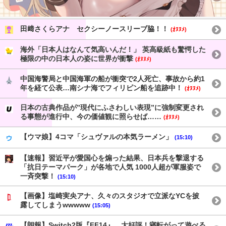
田﨑さくらアナ セクシーノースリーブ脇！！
(ｵﾇﾇﾒ)
海外「日本人はなんて気高いんだ！」 英高級紙も驚愕した
極限の中の日本人の姿に世界が衝撃
(ｵﾇﾇﾒ)
中国海警局と中国海軍の船が衝突で2人死亡、事故から約1
年を経て公表…南シナ海でフィリピン船を追跡中！
(ｵﾇﾇﾒ)
日本の古典作品が”現代にふさわしい表現”に強制変更され
る事態が進行中、今の価値観に照らせば……
(ｵﾇﾇﾒ)
【ウマ娘】4コマ「シュヴァルの本気ラーメン」
(15:10)
【速報】習近平が愛国心を煽った結果、日本兵を撃退する
「抗日テーマパーク」が各地で人気 1000人超が軍服姿で
一斉突撃！
(15:10)
【画像】塩崎実央アナ、久々のスタジオで立派なYCを披
露してしまうwwwww
(15:05)
【朗報】Switch2版『FF14』、大好評！寝転がって遊べる