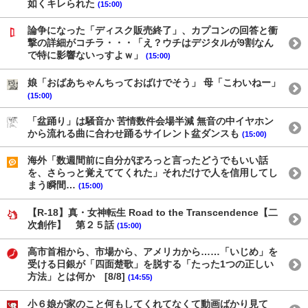
如くキレられた
(15:00)
論争になった「ディスク販売終了」、カプコンの回答と衝
撃の詳細がコチラ・・・「え？ウチはデジタルが9割なん
で特に影響ないっすよｗ」
(15:00)
娘「おばあちゃんちっておばけでそう」 母「こわいねー」
(15:00)
「盆踊り」は騒音か 苦情数件会場半減 無音の中イヤホン
から流れる曲に合わせ踊るサイレント盆ダンスも
(15:00)
海外「数週間前に自分がぽろっと言ったどうでもいい話
を、さらっと覚えててくれた」それだけで人を信用してし
まう瞬間…
(15:00)
【R-18】真・女神転生 Road to the Transcendence【二
次創作】 第２５話
(15:00)
高市首相から、市場から、アメリカから……「いじめ」を
受ける日銀が「四面楚歌」を脱する「たった1つの正しい
方法」とは何か [8/8]
(14:55)
小６娘が家のこと何もしてくれてなくて動画ばかり見て