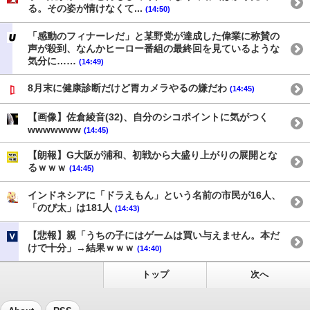
る。その姿が情けなくて...
(14:50)
「感動のフィナーレだ」と某野党が達成した偉業に称賛の
声が殺到、なんかヒーロー番組の最終回を見ているような
気分に……
(14:49)
8月末に健康診断だけど胃カメラやるの嫌だわ
(14:45)
【画像】佐倉綾音(32)、自分のシコポイントに気がつく
wwwwwww
(14:45)
【朗報】G大阪が浦和、初戦から大盛り上がりの展開とな
るｗｗｗ
(14:45)
インドネシアに「ドラえもん」という名前の市民が16人、
「のび太」は181人
(14:43)
【悲報】親「うちの子にはゲームは買い与えません。本だ
けで十分」→結果ｗｗｗ
(14:40)
トップ
次へ