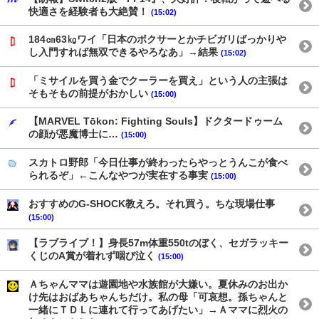
快適さを経験者も大絶賛！
(15:02)
184㎝63㎏ワイ「日本のボクサーとかチビガリばっかりや
し入門すれば無双できるやろなあ」→結果
(15:02)
「ミサイルを買う金でクーラーを買え」という人の主張は
そもそもの前提がおかしい
(15:00)
【MARVEL Tōkon: Fighting Souls】ドクタードゥーム
の顔が悪魔博士に…
(15:00)
スカトロ野郎「今日仕事が終わったらやっとうんこが食べ
られるぞ」←こんなやつが実在する事実
(15:00)
おすすめのG-SHOCK教えろ。それ買う。ちな現場仕事
(15:00)
【ラブライブ！】身長57m体重550tのぼく、セガラッキー
くじのA賞が着れず咽び泣く
(15:00)
Ａちゃんママは遊園地や水族館が大嫌い。夏休みのお出か
け先はおばあちゃんちだけ。私の母「可哀想。孫ちゃんと
一緒にＴＤＬに連れて行ってあげたい」→Ａママに烈火の