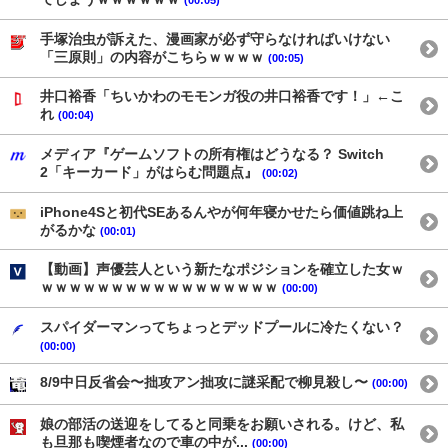
(00:05)
手塚治虫が訴えた、漫画家が必ず守らなければいけない
「三原則」の内容がこちらｗｗｗｗ
(00:05)
井口裕香「ちいかわのモモンガ役の井口裕香です！」←こ
れ
(00:04)
メディア『ゲームソフトの所有権はどうなる？ Switch
2「キーカード」がはらむ問題点』
(00:02)
iPhone4Sと初代SEあるんやが何年寝かせたら価値跳ね上
がるかな
(00:01)
【動画】声優芸人という新たなポジションを確立した女ｗ
ｗｗｗｗｗｗｗｗｗｗｗｗｗｗｗｗｗ
(00:00)
スパイダーマンってちょっとデッドプールに冷たくない？
(00:00)
8/9中日反省会〜拙攻アン拙攻に謎采配で柳見殺し〜
(00:00)
娘の部活の送迎をしてると同乗をお願いされる。けど、私
も旦那も喫煙者なので車の中が...
(00:00)