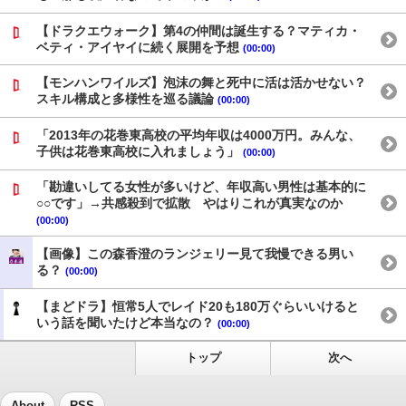
【ドラクエウォーク】第4の仲間は誕生する？マティカ・
ベティ・アイヤイに続く展開を予想
(00:00)
【モンハンワイルズ】泡沫の舞と死中に活は活かせない？
スキル構成と多様性を巡る議論
(00:00)
「2013年の花巻東高校の平均年収は4000万円。みんな、
子供は花巻東高校に入れましょう」
(00:00)
「勘違いしてる女性が多いけど、年収高い男性は基本的に
○○です」→共感殺到で拡散 やはりこれが真実なのか
(00:00)
【画像】この森香澄のランジェリー見て我慢できる男い
る？
(00:00)
【まどドラ】恒常5人でレイド20も180万ぐらいいけると
いう話を聞いたけど本当なの？
(00:00)
トップ
次へ
About
RSS