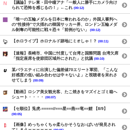
【議論】テレ東・田中瞳アナ「一般人に勝手にカメラ向け
られて恐怖を感じるの！」←これ
(00:12)
「唯一の五輪メダルを日本に奪われるのか」外国人審判へ
の“性接待”で大揺れの韓国サッカー界、ロンドン五輪メダ
ル剝奪の可能性に戦々恐々「前例がない」
(00:12)
【ホロライブ】ホロナルド跡地にミオしゃ！？
(00:11)
【速報】長崎市、中国に忖度して台湾と国際問題 台湾欠席
「指定座席を使節団区域外にされた」と抗議
(00:10)
某バラエティに出演した偏差値70エリート軍団、「こんな
好感度の低い組み合わせは中々ないよ」と視聴者を呆れさ
せてしまう
(00:09)
【動画】ロシア美女観光客、たこ焼きをマズイとゴミ箱へ
シュート・・・・
(00:07)
【セ順位】兎虎-=====//===星==燕==竜==鯉 【8/9】
(00:05)
【画像】めっちゃくちゃ柔らかそうなお○ぱいが発見され
てしまうｗｗｗｗｗｗ