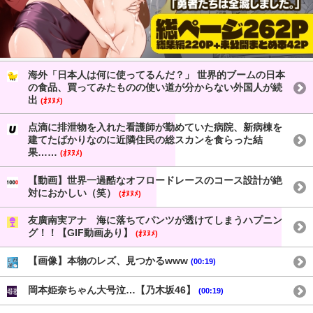
海外「日本人は何に使ってるんだ？」 世界的ブームの日本
の食品、買ってみたものの使い道が分からない外国人が続
出
(ｵﾇﾇﾒ)
点滴に排泄物を入れた看護師が勤めていた病院、新病棟を
建てたばかりなのに近隣住民の総スカンを食らった結
果……
(ｵﾇﾇﾒ)
【動画】世界一過酷なオフロードレースのコース設計が絶
対におかしい（笑）
(ｵﾇﾇﾒ)
友廣南実アナ 海に落ちてパンツが透けてしまうハプニン
グ！！【GIF動画あり】
(ｵﾇﾇﾒ)
【画像】本物のレズ、見つかるwww
(00:19)
岡本姫奈ちゃん大号泣…【乃木坂46】
(00:19)