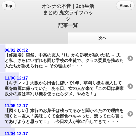
オンナの本音｜2ch生活
Top
About
まとめ-鬼女ライフハッ
ク
記事一覧
次へ
06/02 20:32
【修羅場】突然、中高の友人「H」から訴状が届いた私 → 夫
と私、さらにいずれも同じ学校の生徒で、クラス委員を務めた
人たちが訴えられた → その理由が・・・
11/06 12:17
【キチママ】大阪から田舎に嫁いで1年、草刈り機を購入して
庭を綺麗に保っていた→ある日、女の人が来て「この辺は農家
以外の嫁は草刈り機を使ったらダメ。やめろ！」
11/05 12:17
【図々しい】旅行のお菓子は残ってるかと聞かれたので理由を
聞くと→友人「美味しくて全部食べちゃった。残ってたら貰っ
てあげようと思って！」→今日友人が家に凸してきて・・・
11/04 12:17