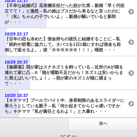
10/30 12:17
【不幸な結婚式】花束贈呈役だった姪が欠席→新婦「早く代役
立てて！」と激怒→私の娘はブスだから来るなと言ったのに
「（私）ちゃんの子でいいよ」→新婦が騒いでいると新郎
が・・・
10/29 22:17
【百年の恋も冷めた】借金持ちの彼氏と結婚することに→私
「節約や節電に協力して。タバコを1日1箱にすれば借金も前
倒しで返せるよ。」彼「※※※※※※！！！」唖然・・・
10/29 20:37
【修羅場】我が家はスナネズミを飼っている→近所のAが猫を
連れて家に凸→A「猫が運動不足だから！ネズミは安いからま
た買えばいいでしょ！」→我が家のネズミが猫に捕まっ
て・・・
10/29 15:37
【キチママ】プールでバイト中、身長制限のあるスライダーに
乗ろうとしている親子→私「何か起きてからじゃ遅いですか
ら」キチママ「私が責任とるわよ！」と大暴れ・・・
次へ