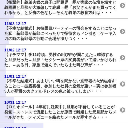
【衝撃的】義弟夫婦の息子は問題児→甥が実家の仏壇を壊すと
義両親と旦那が大激怒して絶縁→甥「お父さんがまた買ってく
れるから」と反省の色なし→そんな義弟の教育方針は・・・
11/03 12:17
【不幸な結婚式】お披露目パーティーの司会をすることになっ
た私→新郎母が新郎にべったりで招待客もドン引き→ケーキ入
刀の時の新郎母の行動に会場が凍りつく・・・
11/02 12:17
【キチママ】夜11時頃、男性の叫び声が聞こえた→確認する
と旦那だった→旦那「セクシー系の変質者がいて追いかけられ
た」→ある日、家族で遊んでいたらまた叫び声が・・・
11/01 12:17
【不幸な結婚式】あまりいい噂を聞かない別部署のAが結婚す
ることに→披露宴後、参加した社員の空気が重い→実は参加者
3人が新婦のカクテルドレスの色と被ってしまい・・・
10/31 12:17
【ロミオメール】4年前に妊娠中に旦那が不倫していることが
発覚→ストレスで流産したことが原因で離婚した元旦那からメ
ールがきた→ディズニーを絡めたメールが寒すぎる・・・