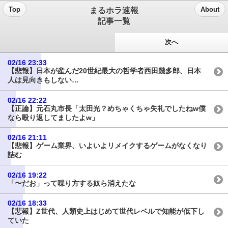
まるホラ速報
Top
About
記事一覧
次へ
02/16 23:33
【悲報】日本が産んだ20世紀最大の哲学者西田幾多郎、日本
人は見向きもしない…
02/16 22:22
【正論】元石丸市長「太田光？めちゃくちゃ失礼でしたねw僕
なら殴り返してましたよw」
02/16 21:11
【悲報】ゲーム業界、いよいよリメイクするゲームがなくなり
詰む
02/16 19:22
「〜だお」って喋り方する奴ら消えたな
02/16 18:33
【悲報】Z世代、人類史上はじめて世代レベルで知能が低下し
ていた