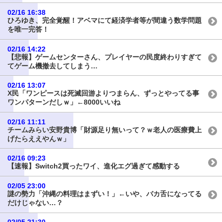
02/16 16:38
ひろゆき、完全覚醒！アベマにて経済学者等が間違う数学問題
を唯一完答！
02/16 14:22
【悲報】ゲームセンターさん、プレイヤーの民度終わりすぎて
てゲーム機撤去してしまう…
02/16 13:07
X民「ワンピースは死滅回游よりつまらん、ずっとやってる事
ワンパターンだしｗ」←8000いいね
02/16 11:11
チームみらい安野貴博「財源足り無いって？ｗ老人の医療費上
げたらええやんｗ」
02/16 09:23
【速報】Switch2買ったワイ、進化エグ過ぎて感動する
02/05 23:00
謎の勢力「沖縄の料理はまずい！」←いや、バカ舌になってる
だけじゃない…？