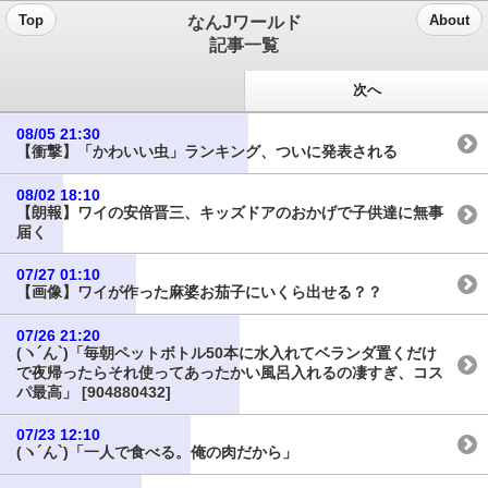
なんJワールド
Top
About
記事一覧
次へ
08/05 21:30
【衝撃】「かわいい虫」ランキング、ついに発表される
08/02 18:10
【朗報】ワイの安倍晋三、キッズドアのおかげで子供達に無事
届く
07/27 01:10
【画像】ワイが作った麻婆お茄子にいくら出せる？？
07/26 21:20
(ヽ´ん`)「毎朝ペットボトル50本に水入れてベランダ置くだけ
で夜帰ったらそれ使ってあったかい風呂入れるの凄すぎ、コス
パ最高」 [904880432]
07/23 12:10
(ヽ´ん`)「一人で食べる。俺の肉だから」