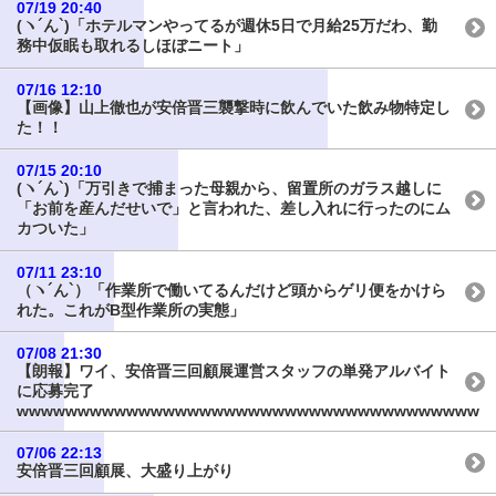
07/19 20:40
(ヽ´ん`)「ホテルマンやってるが週休5日で月給25万だわ、勤
務中仮眠も取れるしほぼニート」
07/16 12:10
【画像】山上徹也が安倍晋三襲撃時に飲んでいた飲み物特定し
た！！
07/15 20:10
(ヽ´ん`)「万引きで捕まった母親から、留置所のガラス越しに
「お前を産んだせいで」と言われた、差し入れに行ったのにム
カついた」
07/11 23:10
（ヽ´ん`）「作業所で働いてるんだけど頭からゲリ便をかけら
れた。これがB型作業所の実態」
07/08 21:30
【朗報】ワイ、安倍晋三回顧展運営スタッフの単発アルバイト
に応募完了
wwwwwwwwwwwwwwwwwwwwwwwwwwwwwwwwwwwwww
07/06 22:13
安倍晋三回顧展、大盛り上がり