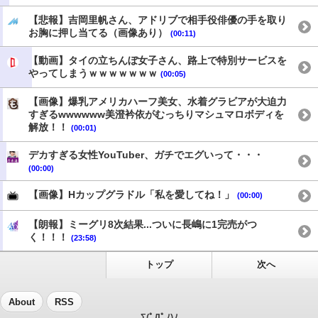
【悲報】吉岡里帆さん、アドリブで相手役俳優の手を取り
お胸に押し当てる（画像あり）
(00:11)
【動画】タイの立ちんぼ女子さん、路上で特別サービスを
やってしまうｗｗｗｗｗｗｗ
(00:05)
【画像】爆乳アメリカハーフ美女、水着グラビアが大迫力
すぎるwwwwww美澄衿依がむっちりマシュマロボディを
解放！！
(00:01)
デカすぎる女性YouTuber、ガチでエグいって・・・
(00:00)
【画像】Hカップグラドル「私を愛してね！」
(00:00)
【朗報】ミーグリ8次結果...ついに長嶋に1完売がつ
く！！！
(23:58)
トップ
次へ
About
RSS
Σ(ﾟДﾟﾉ)ﾉ