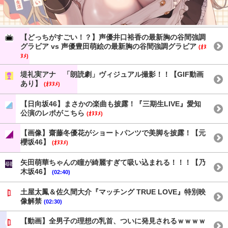
【どっちがすごい！？】声優井口裕香の最新胸の谷間強調
グラビア vs 声優豊田萌絵の最新胸の谷間強調グラビア
(ｵﾇ
ﾇﾒ)
堤礼実アナ 「朗読劇」ヴィジュアル撮影！！【GIF動画
あり】
(ｵﾇﾇﾒ)
【日向坂46】まさかの楽曲も披露！『三期生LIVE』愛知
公演のレポがこちら
(ｵﾇﾇﾒ)
【画像】齋藤冬優花がショートパンツで美脚を披露！【元
櫻坂46】
(ｵﾇﾇﾒ)
矢田萌華ちゃんの瞳が綺麗すぎて吸い込まれる！！！【乃
木坂46】
(02:40)
土屋太鳳＆佐久間大介『マッチング TRUE LOVE』特別映
像解禁
(02:30)
【動画】全男子の理想の乳首、ついに発見されるｗｗｗｗ