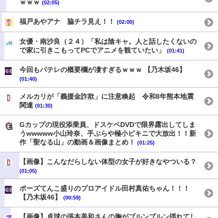
ｗｗｗ
(02:05)
福戸あやアナ 脇チラ見え！！
(02:00)
女優・南沙良（２４）「私は陰キャ。人と話したくないの
で家に引きこもってPCでアニメを観ていたい」
(01:41)
今回もパテレの概要欄が凄すぎるｗｗｗ 【乃木坂46】
(01:40)
メルカリが「義援金詐欺」に注意喚起 令和8年熊本地震
関連
(01:30)
Gカップの現役添乗員、ドスケベDVDで限界露出してしま
うwwwww小山玲奈、手ぶらや極小ビキニで大放出！！新
作「聖なる山」の動画＆画像まとめ！
(01:25)
【画像】こんなだらしない体型の女子が好きなやついる？
(01:05)
ポーズてんこ盛りのプロアイドル田村真佑ちゃん！！！
【乃木坂46】
(00:59)
【画像】卓球の張本美和さんの胸がブルンブルン揺れてし