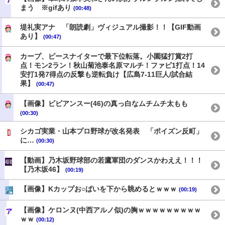
まう ※gifあり
(00:48)
堤礼実アナ 「朗読劇」ヴィジュアル撮影！！【GIF動画
あり】
(00:47)
カープ、ピースナイターで最下位転落。小園猛打賞2打
点！モン2ラン！秋山菊池泰名原マルチ！ファビ1打点！14
安打1発7得点の反撃も逆転負け【広島7-11巨人/試合結
果】
(00:47)
【画像】ビビアンスー(46)の真っ白なムチムチ太もも
(00:30)
シカゴ実業・山本プロ野球が改名発表 「ポイズン反町」
に…
(00:30)
【動画】乃木坂野球部の若鷹軍団のダンスかわええ！！！
【乃木坂46】
(00:19)
【画像】Kカップお○ぱいを下から眺めるとｗｗｗ
(00:19)
【画像】ケロンヌ(中西アルノ似)の胸ｗｗｗｗｗｗｗｗｗ
ｗｗ
(00:12)