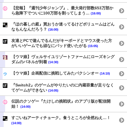
【悲報】『週刊少年ジャンプ』、最大発行部数653万部か
ら急降下でついに100万部を割ってしまう…
(16:00)
『ほの暮しの庭』買おうか迷ってるけどボリュームはどん
なもんなんだろう？
(16:00)
友達とPCで遊んでるんだがキーボードとマウス使った方
がいいゲームでも頑なにパッド使いたがる
(15:05)
【ウマ娘】ヴェルサイユリゾートファームにローズキング
ダムのパネルが到着
(14:30)
【ウマ娘】企画配信に挑戦してみたバクシンオー
(14:10)
『Switch2』のゲームがやりたいのに内蔵容量が足りなく
てゲームができない
(14:05)
伝説のクソゲー『たけしの挑戦状』のアプリ版が配信開
始！
(14:00)
すごいねアーティチョーク。食うところが全然ねえ…！
(14:00)