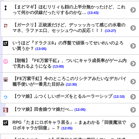
【まどマギ】ほむリリィも顔の上半分無かったけど、これ
って何かの伏線だったりするのかな…
(13:43)
【ガークリ】正統派だけど、デッッッカって感じの水着の
マネ、ラファエ口、セッシュウへの反応！！！
(13:27)
いうほど『ドラクエ6』の序盤で頑張ってせいれいのよろ
い買うか？
(13:05)
【朗報】『FE万紫千紅』、ついにキャラ成長率がゲーム内
で見れるようになる
(13:00)
【FE万紫千紅】今のところこのリシテアみたいなデカパイ
籠手使いが一番見た目好み
(12:30)
【ウマ娘】ふつくしいポーズをとるルーラーシップ
(12:10)
【ウマ娘】田舎娘ウマ娘だべ…
(12:05)
RPG「たまにロボキャラ居る」←まぁわかる「回復魔法で
ロボキャラが回復」←？
(12:05)