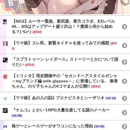
【NGS】ルーサー緊急、新武器、東方コラボ、EXレベル
40… 8/5はアップデート盛り沢山！？貴様ら何から始め
る？( •᷄ὤ•᷅ )
(ｵﾇﾇﾒ)
【ウマ娘】スレ民、新賢ネイチャを使ってみての感想
(ｵﾇﾇ
ﾒ)
『スプラトゥーン レイダース』ストーリーとかについて語
りたい
(ｵﾇﾇﾒ)
【ミリシタ】現在開催中の「セカンドヘアスタイルガシャ
～myブランド編 with glasses～」に登場している、 春香
ちゃん、のり子ちゃんの4コマまんが公開!!
(ｵﾇﾇﾒ)
【ウマ娘】あの人の話2 ブエナビスタとシーザリオ
(16:10)
『ケムコ』とかいうRPG大量生産してる謎のメーカー
(16:05)
格ゲーとレースゲーがオワコンになった理由
(16:02)