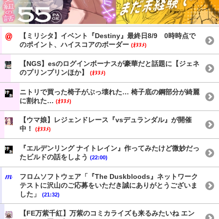
【ミリシタ】イベント『Destiny』最終日8/9 0時時点で
のポイント、ハイスコアのボーダー
(ｵﾇﾇﾒ)
【NGS】esのログインボーナスが豪華だと話題に【ジェネ
のプリンプリンほか】
(ｵﾇﾇﾒ)
ニトリで買った椅子がぶっ壊れた… 椅子底の鋼部分が綺麗
に割れた…
(ｵﾇﾇﾒ)
【ウマ娘】レジェンドレース『vsデュランダル』が開催
中！
(ｵﾇﾇﾒ)
『エルデンリング ナイトレイン』作ってみたけど微妙だっ
たビルドの話をしよう
(22:00)
フロムソフトウェア「『The Duskbloods』ネットワーク
テストに沢山のご応募をいただき誠にありがとうございま
した」
(21:32)
【FE万紫千紅】万紫のコミカライズも来るみたいね エン