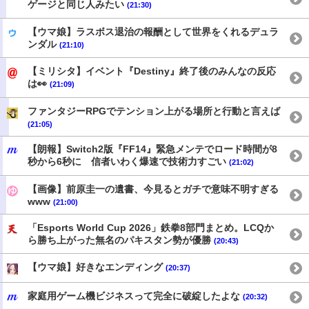
ゲージと同じ人みたい
(21:30)
【ウマ娘】ラスボス退治の報酬として世界をくれるデュラ
ンダル
(21:10)
【ミリシタ】イベント『Destiny』終了後のみんなの反応
は👀
(21:09)
ファンタジーRPGでテンション上がる場所と行動と言えば
(21:05)
【朗報】Switch2版『FF14』緊急メンテでロード時間が8
秒から6秒に 信者いわく爆速で技術力すごい
(21:02)
【画像】前原圭一の遺書、今見るとガチで意味不明すぎる
www
(21:00)
「Esports World Cup 2026」鉄拳8部門まとめ。LCQか
ら勝ち上がった無名のパキスタン勢が優勝
(20:43)
【ウマ娘】好きなエンディング
(20:37)
家庭用ゲーム機ビジネスって完全に破綻したよな
(20:32)