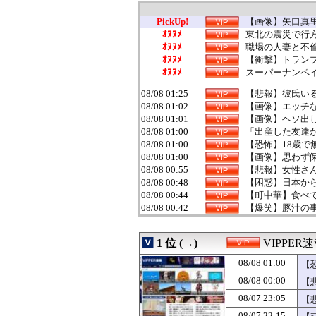
PickUp!
【画像】矢口真里
ｵﾇﾇﾒ
東北の震災で行
ｵﾇﾇﾒ
職場の人妻と不
ｵﾇﾇﾒ
【衝撃】トランプ
ｵﾇﾇﾒ
スーパーナンペ
08/08 01:25
【悲報】彼氏いる
08/08 01:02
【画像】エッチ
08/08 01:01
【画像】ヘソ出
08/08 01:00
「出産した友達が
08/08 01:00
【恐怖】18歳で
08/08 01:00
【画像】思わず
08/08 00:55
【悲報】女性さん
08/08 00:48
【困惑】日本か
08/08 00:44
【町中華】食べ
08/08 00:42
【爆笑】豚汁の事
08/08 00:40
【画像】風俗で
08/08 00:36
【衝撃】田んぼ
1 位 (→)
VIPPER
08/08 00:33
お前らってふつう
08/08 00:32
美人アナウンサ
08/08 01:00
【
08/08 00:31
【画像】温泉の
08/08 00:00
【
08/08 00:30
【悲報】普通の日
08/08 00:25
【悲報】女に手を
08/07 23:05
【
08/08 00:24
【悲報】女さん
08/07 22:15