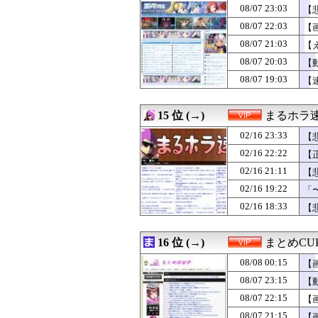
08/07 17:31
【画像】佐倉綾音
08/07 23:03
【
08/07 17:15
ＦＡＮＺＡ１０円
08/07 17:09
08/07 22:03
【悲報】コロオ
【
08/07 17:03
【画像】NASAが
08/07 21:03
【
08/07 17:00
公共トイレでう
08/07 20:03
【
08/07 17:00
「日本がナフサ
08/07 16:45
兵庫斎藤知事、県
08/07 19:03
【
08/07 16:20
【衝撃】川口被告
08/07 16:18
【衝撃】上司から
15 位 (→)
まるホラ
02/16 23:33
【
02/16 22:22
【
02/16 21:11
【
02/16 19:22
「
02/16 18:33
【
16 位 (→)
まとめCU
08/08 00:15
【
08/07 23:15
【
08/07 22:15
【
08/07 21:15
【