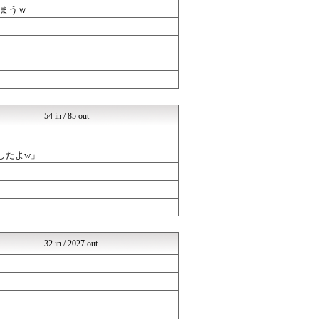
まとめABC
まうｗ
まとめCUP
コノユビニュース｜みんなの...
Zチャンネル＠VIP
なんまめ
くまニュース
(*ﾟ∀ﾟ)ゞカガクニュー...
哲学ニュースnwk
NEWSぽけまとめーる
54 in / 85 out
い…
したよw」
32 in / 2027 out