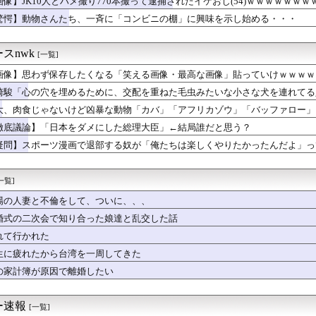
画像】JK10人とハメ撮り770本撮って逮捕されたイケおじ(54)ｗｗｗｗｗｗｗ
ない人とラインのやり取り続けた結果…
OPS.895 鈴木誠也さんOPS.840 岡本和真さんO...
驚愕】動物さんたち、一斉に「コンビニの棚」に興味を示し始める・・・
頃に出会った小学生と大人になってから再会し結婚した男、めちゃく...
「パイスラッシュ///」
スnwk
[一覧]
のマネージャーさん、首をひねっただけでなぜかウインクしたことに...
スイタリア地方予選、黒人女性が優勝し炎上
画像】思わず保存したくなる「笑える画像・最高な画像」貼っていけｗｗｗｗ
味噌汁、山盛りキャベツ、あと一品副菜加えるなら何がええ？
崎駿「心の穴を埋めるために、交配を重ねた毛虫みたいな小さな犬を連れてる
しない『友情結婚』をした夫婦、こうなる⇒･･･！！！
のマネージャー、首をひねっただけでなぜかウインクしたことにされ...
大、肉食じゃないけど凶暴な動物「カバ」「アフリカゾウ」「バッファロー」
さん、たった一度のフ●ラチオで全てを失ってしまう
徹底議論】「日本をダメにした総理大臣」←結局誰だと思う？
埋めるために、交配を重ねた毛虫みたいな小さな犬を連れてる人、本...
疑問】スポーツ漫画で退部する奴が「俺たちは楽しくやりたかったんだよ」っ
ていなかったら仲のいいブラジル人に心配されて「会社でパワハラか...
がインタビューを受ける姿が可愛いと話題に（※動画あり）
婚も子育ても無理」←これって本当にガチのマジなんか？
一覧]
してしまった…飴にハマった。おすすめの飴ある？
Kさんのボディ、成長がとまらないｗｗｗwｗｗｗｗｗｗｗｗ❤
場の人妻と不倫をして、ついに、、、
tter)、メンエス嬢とラウンジ嬢のバトル勃発ｗｗｗｗｗｗｗ...
婚式の二次会で知り合った娘達と乱交した話
の夜泣き耐えられない！漫喫で寝てくる！(3日連続5回目)」
ダディの娘、結構エッチになっていた
れて行かれた
いでっっっか！！！JCエッッッッ！！！！ミニスカうひょ～w｣
生に疲れたから台湾を一周してきた
みて驚いたこと挙げてけ→
の家計簿が原因で離婚したい
0万の風俗嬢を助けた結果ｗｗｗｗｗｗｗｗｗｗwwww
あかん、カツ丼が美味しすぎる……せや！」
Sりりぴ(12)、近影ｗｗｗｗｗｗｗｗｗｗ
ー速報
[一覧]
クリトリスの触り方を実演してしまうwwww