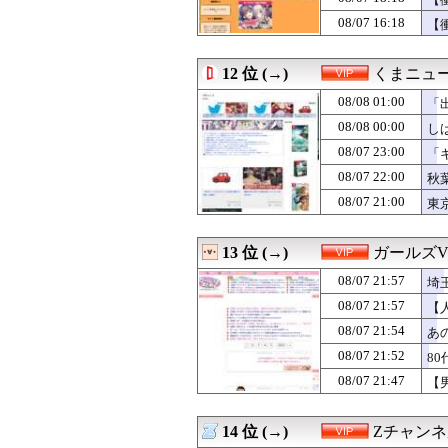
08/07 20:00
ワイの謎にシワ
08/07 16:18
【
08/07 19:50
ショートスリーパ
08/07 19:31
【動画】移民ベト
08/07 19:25
【驚愕】32歳の
12 位 (→)
くまニュ
08/07 19:21
【悲報】ジャン
08/08 01:00
「
08/07 19:15
人妻系風俗行って
い
08/07 19:10
【動画】あたシ
08/08 00:00
し
08/07 19:09
【熱波】ドイツ
と
08/07 23:00
「
08/07 19:03
【速報】ワイ、明
08/07 22:00
08/07 19:00
【動画】手術中
秋
08/07 19:00
【悲報】ワンピー
08/07 21:00
東
08/07 19:00
😭「うｯ❗️うんち
08/07 18:45
【悲報】Goog
08/07 18:44
【悲報】高野連「
13 位 (→)
ガールズV
08/07 18:31
Amazon配達員
08/07 21:57
埼
08/07 18:25
【驚愕】風俗嬢
08/07 18:18
【衝撃】プチプチ
08/07 21:57
【
08/07 18:18
カツオの刺身と
08/07 21:54
あ
08/07 18:15
韓国サッカー協
08/07 21:52
8
08/07 18:09
【警視庁】「月に
08/07 18:00
【衝撃】50代女
08/07 21:47
【
08/07 18:00
独身男性「育休は
08/07 18:00
会社の後輩が飛
08/07 18:00
14 位 (→)
米、10kg5,00
Zチャンネ