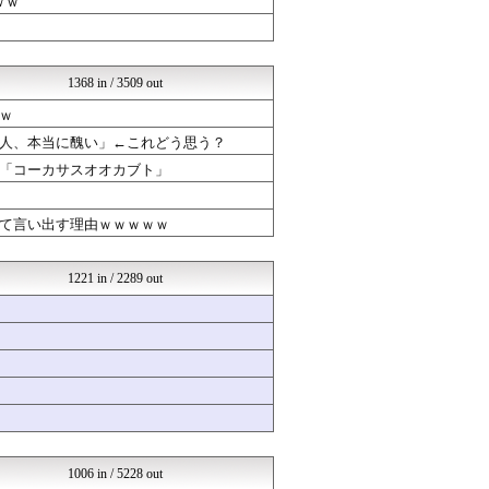
ｗｗ
はーとログ
なんJクエスト
NEWSぽけまとめーる
まとめCUP
1368 in / 3509 out
なんJクエスト
コノユビニュース｜みんなの...
ｗ
よい子のためのおんＪまとめ...
人、本当に醜い」←これどう思う？
不思議.net - 5ch...
VIPPER速報
「コーカサスオオカブト」
ネラーボイス
哲学ニュースnwk
て言い出す理由ｗｗｗｗｗ
くまニュース
ラビット速報
究極のまとめ.com
1221 in / 2289 out
はーとログ
なんJミュージアム
不思議.net - 5ch...
はーとログ
いたしん！
まとめABC
究極のまとめ.com
バズッター速報
りぷらい速報
ラビット速報
1006 in / 5228 out
まとめCUP