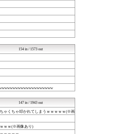
哲学ニュースnwk
まとめCUP
ラビット速報
コノユビニュース｜みんなの...
よい子のためのおんＪまとめ...
不思議.net - 5ch...
Zチャンネル＠VIP
いたしん！
ひま速(°∀°) -暇つぶ...
154 in / 1573 out
ネラーボイス
くまニュース
VIPPER速報
不思議.net - 5ch...
まとめABC
ラビット速報
バズッター速報
wwwwwwwwwwwwwwww
りぷらい速報
NEWSぽけまとめーる
まとめCUP
147 in / 1943 out
コノユビニュース｜みんなの...
ちゃくちゃ叩かれてしまうｗｗｗｗｗ(※画
Zチャンネル＠VIP
哲学ニュースnwk
ネラーボイス
ｗｗ(※画像あり)
VIPPER速報
くまニュース
ｗｗｗｗｗ