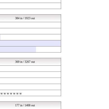
不思議.net - 5ch...
Zチャンネル＠VIP
いたしん！
ネラーボイス
384 in / 1923 out
ラビット速報
なんまめ
くまニュース
ガールズVIPまとめ
ガールズVIPまとめ
ガールズVIPまとめ
ガールズVIPまとめ
なんJミュージアム
なんJミュージアム
ガールズVIPまとめ
369 in / 3267 out
ガールズVIPまとめ
はーとログ
ガールズVIPまとめ
ガールズVIPまとめ
なんJミュージアム
不思議.net - 5ch...
VIPPER速報
ｗｗｗｗｗｗｗｗ
いたしん！
まとめABC
バズッター速報
177 in / 1408 out
りぷらい速報