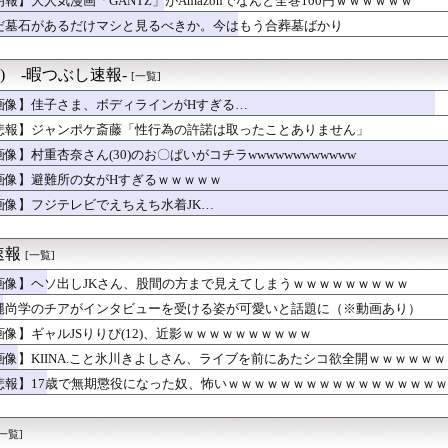
朗報】大人気漫画「GANTZ」がAmazonでなんと全巻100円ｗｗｗｗｗｗ
者女性「年齢のせいで誰も私と結婚してくれない！！」⇒ (※画像...
だ墓石があるだけマシと見るべきか。今はもう合葬墓ばかり
奈さん、コスプレえっちに目覚めるｗ
EGUMIさんｗｗｗｗｗｗ
億円注文して………キャンセルっと！」←こいつの目的
°) -暇つぶし速報-
[一覧]
無期懲役になった奴、怖いｗｗｗｗｗｗｗｗｗｗｗｗｗｗｗｗｗｗｗ...
すぎる部
画像】佳子さま、ボディラインがHすぎる…
ATMから客に強制出金させてる嬢を目撃
悲報】ジャンポケ斎藤「性行為の許諾は取ったことありません」
舎モン！w」大阪人「...埼玉言うほど栄えてないやん」俺「でも...
画像】村重杏奈さん(30)のお〇ぱいがコチラwwwwwwwwwwww
はないのに幸せじゃない」って贅沢だと思いますか？
好きだと自覚するとき
画像】避難所の女がHすぎるｗｗｗｗｗ
がすべってアクセルを踏んでしまった」駐車場の壁に衝突
画像】フジテレビでえちえち水着JK…
みちゃん(29)のあたシコミニスカートｗｗｗｗｗｗｗｗｗｗ
８割が巨乳のJKダンス部、ドスケベすぎるｗｗｗwｗｗｗｗｗｗｗｗ
】芸能人の不倫・スキャンダルのイメージって何年で消えますか？
速報
[一覧]
品は何をもらいましたか？
が一番上手いチェーン店
画像】ヘソ出しJKさん、股間の方まで見えてしまうｗｗｗｗｗｗｗｗｗ
+土日休み)
縄尚学のチアがインタビューを受ける姿が可愛いと話題に（※動画あり）
退で、企業が迫られる“最後の選択” 日銀植田総裁「今後は女性の...
画像】ギャルJSりりぴ(12)、近影ｗｗｗｗｗｗｗｗｗｗ
のセ〇クス、エチエチすぎるｗｗｗwｗｗｗｗｗｗｗｗ
男「あのっ…！よかったらホテル…」女「ぷっｗｗｗｗｗ」⇒！
画像】KIINA.こと氷川きよしさん、ライブを前にあたシコ欲全開ｗｗｗｗｗｗ
んたち、一斉に「コンビニの棚」に興味を示し始める・・・
悲報】17歳で無期懲役になった奴、怖いｗｗｗｗｗｗｗｗｗｗｗｗｗｗｗｗ
の表紙が甲斐キャノン！
、TikTokで乳をバルンブルンに揺らしてしまう！
てから女子のワイに対する接し方が明らかに変わったwwww
[一覧]
高いなあAndroidに変えるか・・・おっこれええやん！」→...