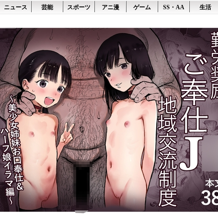
ニュース
芸能
スポーツ
アニ漫
ゲーム
SS・AA
生活