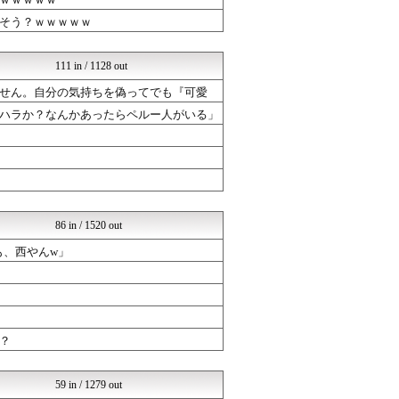
なんまめ
そう？ｗｗｗｗｗ
ラビット速報
まとめABC
バズッター速報
111 in / 1128 out
ひま速(°∀°) -暇つぶ...
せん。自分の気持ちを偽ってでも『可愛
まとめCUP
VIPPER速報
ハラか？なんかあったらペルー人がいる」
コノユビニュース｜みんなの...
Zチャンネル＠VIP
ネラーボイス
(*ﾟ∀ﾟ)ゞカガクニュー...
なんまめ
(*ﾟ∀ﾟ)ゞカガクニュー...
Zチャンネル＠VIP
86 in / 1520 out
まとめABC
も、西やんw」
バズッター速報
NEWSぽけまとめーる
りぷらい速報
まとめCUP
コノユビニュース｜みんなの...
哲学ニュースnwk
？
くまニュース
なんまめ
ネラーボイス
59 in / 1279 out