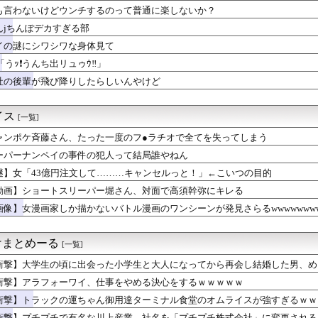
漫画で退部する奴が「俺たちは楽しくやりたかったんだよ」って言い...
も言わないけどウンチするのって普通に楽しないか？
ガでこういうドスケベ女子が来たら。。。
んjちんぽデカすぎる部
ス部、なぜか部員の８割が巨乳🐰ｗｗｗｗｗｗｗｗｗｗｗｗｗ
イの謎にシワシワな身体見て
家畜泥棒1000人と交戦、300人を殺害
冷えたビールが無限に出る能力を得られるけど江戸時代に飛ばされる...
「うｯ❗️うんち出リュゥｳ‼️」
た外国女から「妊娠した」って言われたんやが・・・
社の後輩が飛び降りしたらしいんやけど
セクシー女優って何か魅力が無いな
、“体型”への世論に苦心 太りすぎ・痩せすぎの声に「絶妙なとこ...
ま、ボディラインがHすぎる…
イス
[一覧]
トスリーパー堀さん、対面で高須幹弥にキレる
ャンポケ斉藤さん、たった一度のフ●ラチオで全てを失ってしまう
、無人化した改札に改札突破見張り用の警備員をつける
、壮大な縦読みを仕込んでしまう🥺
ーパーナンペイの事件の犯人って結局誰やねん
とかいう男性の尊厳破壊される部屋ｗｗｗｗｗｗｗｗｗｗｗｗ
謎】女「43億円注文して………キャンセルっと！」←こいつの目的
にやられたJKがたくさんいるという事実
屋から温泉が湧き出るｗｗｗｗｗｗｗｗｗｗ
動画】ショートスリーパー堀さん、対面で高須幹弥にキレる
の子を一日買ったんだけど15発中だししたｗｗｗｗｗｗｗｗｗｗｗ...
画像】女漫画家しか描かないバトル漫画のワンシーンが発見さらるwwwwwwwwwww
ん、もうわけわからん
の運ちゃん御用達ターミナル食堂のオムライスが強すぎるｗｗｗｗｗ...
らバイク禁止ね」ワイ「なんでそれを入籍日を決めてからいうの？」
けまとめーる
[一覧]
室外機バトル、限界突破
衝撃】大学生の頃に出会った小学生と大人になってから再会し結婚した男、め
巨乳JD2人組、川遊び中にチャラ男にナンパされるｗ
あり)
人が減り「外国人が増えた」自治体ランキング、1位大阪市 2位横...
衝撃】アラフォーワイ、仕事をやめる決心をするｗｗｗｗｗ
しか描かないバトル漫画のワンシーンが発見さらるwwwwwwww...
衝撃】トラックの運ちゃん御用達ターミナル食堂のオムライスが強すぎるｗｗｗ
待ってる女さん、あまりにも多すぎて大渋滞に😭
前の木からムクドリを追い出す動画
衝撃】プチプチで有名な川上産業、社名を「プチプチ株式会社」に変更される