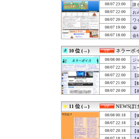
08/07 23:00
08/07 21:16
【疑問】スポーツ
誰
08/07 21:15
【画像】家庭ヨ
08/07 22:00
お
08/07 21:11
【画像】JKダン
08/07 20:00
ワ
08/07 21:09
ナイジェリア軍が
08/07 21:05
手からキンキンに
08/07 19:00
😭
08/07 21:05
マチアプで会っ
08/07 18:00
会
08/07 21:03
【えっ】最近の
08/07 21:02
【芸能】吉岡里帆
08/07 21:00
【画像】佳子さ
10 位 (→)
ネラーボ
08/07 21:00
【動画】ショー
08/08 00:00
ジ
08/07 21:00
東京メトロくん
08/07 20:50
【感動】新聞さん
08/07 22:30
ス
08/07 20:35
【苦痛】採精室
08/07 22:00
【
08/07 20:31
【画像】このハゲ
08/07 20:30
08/07 21:00
熊本地震で居酒
【
08/07 20:25
【驚愕】タイで女
08/07 20:00
【
08/07 20:20
【悲報】台風さ
08/07 20:18
【衝撃】トラック
08/07 20:15
彼女「結婚した
11 位 (→)
NEWSぽ
08/07 20:09
【悲報】隣家の
08/08 00:18
【
08/07 20:03
【動画】えちえち
像
08/07 20:00
【人口激変】日本
08/07 22:18
【
08/07 20:00
【画像】女漫画家
08/07 20:18
【
08/07 20:00
【悲報】未来で
08/07 18:18
08/07 20:00
日本の鷹匠が駅
【