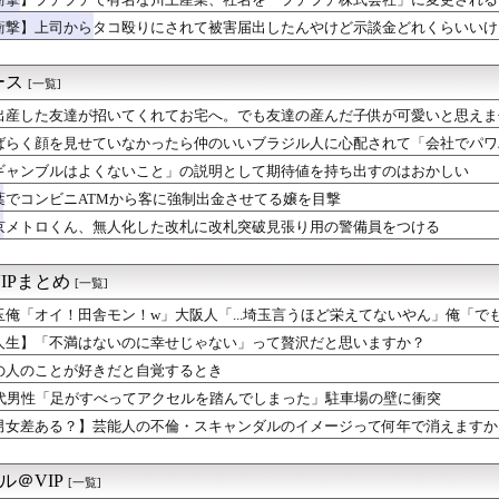
シワな身体見て
衝撃】上司からタコ殴りにされて被害届出したんやけど示談金どれくらいいけ
ー「寝たほうがいいよ」の一言にブチギレｗｗｗｗｗ （※動画あり...
ナム女達の宅飲み、レベチｗｗｗｗｗｗｗｗｗｗｗｗｗｗｗｗｗｗｗ...
女だけど元カレとSEXしてきたｗｗｗｗｗｗｗｗwwww
ース
[一覧]
ポケ斎藤「性行為の許諾は取ったことありません」
出産した友達が招いてくれてお宅へ。でも友達の産んだ子供が可愛いと思えま
きたらこうなるwww
』と言うべきですか？」
コ女襲来ｗｗｗｗｗｗｗｗｗｗｗｗｗｗｗｗｗ
ばらく顔を見せていなかったら仲のいいブラジル人に心配されて「会社でパワ
、暑すぎて１ヶ月で９６００人死亡
言われた
ギャンブルはよくないこと」の説明として期待値を持ち出すのはおかしい
日早朝に熟女ソ-フ°に行く予定ｗ
に熊本地震直撃やばすぎｗｗｗｗｗｗｗ
葉でコンビニATMから客に強制出金させてる嬢を目撃
ス原作者・尾田栄一郎さん、他の人と同じ「漫画家」という肩書きに...
京メトロくん、無人化した改札に改札突破見張り用の警備員をつける
出リュゥｳ‼️」
leのエンジニア「AIで仕事がつまらなくなった」
暑熱対策で第2試合は13:30プレイボールや！」
IPまとめ
[一覧]
、ブチギレる
玉俺「オイ！田舎モン！w」大阪人「...埼玉言うほど栄えてないやん」俺「で
だけど男どもに一言言いたいことがあるｗｗｗｗｗｗｗｗｗwwww
で有名な川上産業、社名を「プチプチ株式会社」に変更されるｗｗｗ...
人生】「不満はないのに幸せじゃない」って贅沢だと思いますか？
かいう世界で一番美味い刺身
の人のことが好きだと自覚するとき
会、ガチでW杯予選での審判への性接待がバレ大炎上大騒ぎにwww
0代男性「足がすべってアクセルを踏んでしまった」駐車場の壁に衝突
1、2回やっている」満員電車内で女性の服に体液をかけた学習塾経...
性、京大病院で脳腫瘍手術→“腫瘍の無い部位”を摘出 2度「腫瘍...
男女差ある？】芸能人の不倫・スキャンダルのイメージって何年で消えますか
本当に迷惑。お互いさまっていうけど独身者が恩恵を受けることはな...
び降りしたらしいんやけど
0円ｗｗｗｗｗｗ
ル＠VIP
[一覧]