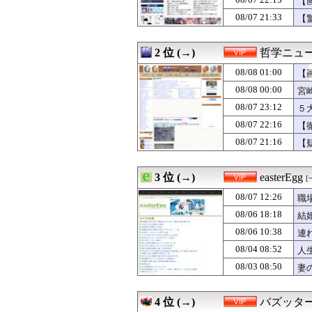
【
08/08 00:22
30歳人妻が知ら
08/07 21:33
08/08 00:18
【悲報】村上宗隆さん
【
08/08 00:18
【衝撃】大学生の
08/08 00:15
【画像】台湾女子
2 位 (→)
哲学ニュー
08/08 00:12
【画像】仙台育英
08/08 00:09
【動画あり】ミ
08/08 01:00
【
08/08 00:05
唐揚げ、ご飯、
08/08 00:00
宮
08/08 00:05
【驚愕】性行為を
08/08 00:00
【悲報】仙台育英
08/07 23:12
５
08/08 00:00
ジャンポケ斉藤
08/07 22:16
【
08/08 00:00
宮崎駿「心の穴を
08/07 21:16
【
08/08 00:00
しばらく顔を見せ
08/08 00:00
沖縄尚学のチア
08/07 23:58
「金がないと結
3 位 (→)
easterEgg
[
08/07 23:44
飴一袋一気喰い
08/07 23:40
【画像】最近のJ
08/07 12:26
職
08/07 23:35
【衝撃】X(Twi
08/06 18:18
結
08/07 23:33
嫁「もう赤ちゃん
08/07 23:32
08/06 10:38
【朗報】ビッグ
連
08/07 23:31
運転中俺｢おっぱ
08/04 08:52
人
08/07 23:25
実際に料理して
08/03 08:50
妻
08/07 23:25
【悲報】借金50
08/07 23:23
カツ丼屋さん「
08/07 23:20
【画像】ギャルJ
4 位 (→)
バズッタ
08/07 23:15
【動画】女さん、