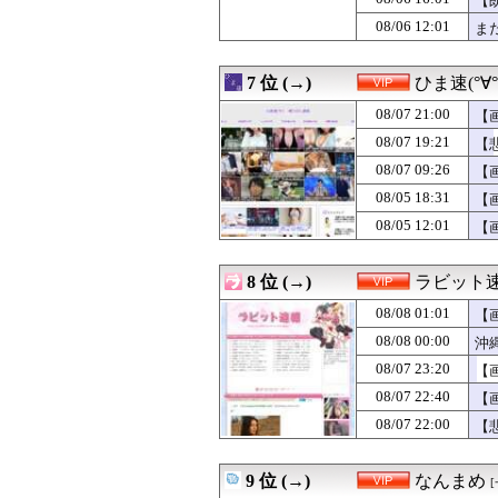
【
08/07 22:05
【悲報】中国の強
08/06 12:01
ま
08/07 22:03
【画像】瀬戸環
08/07 22:02
【画像】最近のM
08/07 22:00
【謎】女「43
7 位 (→)
ひま速(°∀
08/07 22:00
【悲報】17歳で
08/07 22:00
08/07 21:00
おんjちんぽデカ
【
08/07 22:00
秋葉でコンビニ
08/07 19:21
【
08/07 21:57
埼玉俺「オイ！田
08/07 09:26
【
08/07 21:57
【人生】「不満
08/07 21:54
あの人のことが
08/05 18:31
【
08/07 21:52
80代男性「足
08/05 12:01
【
08/07 21:50
【画像】道重さゆ
08/07 21:49
【画像】部員の
08/07 21:47
【男女差ある？
8 位 (→)
ラビット
08/07 21:47
ラジオ体操の景
08/08 01:01
08/07 21:44
【急募】唐揚げ
【
08/07 21:44
週休3日(平日1日
08/08 00:00
沖
08/07 21:44
団塊世代の完全引
08/07 23:20
【
08/07 21:40
【画像】暴走族
08/07 21:35
【画像あり】弱
08/07 22:40
【
08/07 21:33
【驚愕】動物さ
08/07 22:00
【
08/07 21:32
【画像】BOMB
08/07 21:31
【悲報】JKさん
08/07 21:25
【驚愕】おな禁し
9 位 (→)
なんまめ
08/07 21:21
ワイ「iPhone