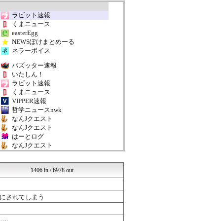
ラビット速報
くまニュース
easterEgg
NEWSぽけまとめーる
ネラーボイス
バズッター速報
いたしん！
ラビット速報
くまニュース
VIPPER速報
哲学ニュースnwk
なんJクエスト
なんJクエスト
はーとログ
なんJクエスト
なんJミュージアム
なんJクエスト
1406 in / 6978 out
はーとログ
いたしん！
まとめABC
にされてしまう
なんJクエスト
バズッター速報
なんJクエスト