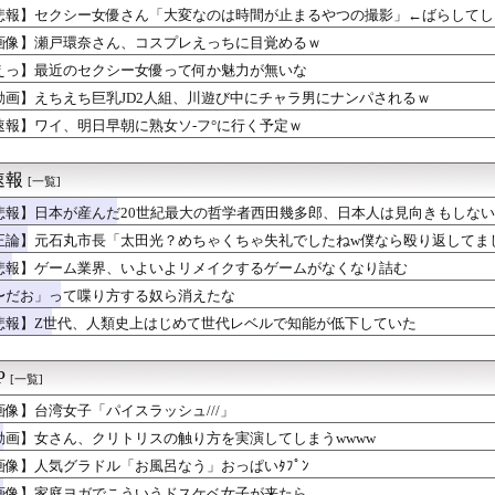
(32)、自分のシコポイントに気がつくwwwwwww
悲報】セクシー女優さん「大変なのは時間が止まるやつの撮影」←ばらしてし
セールやってたwwwwwww
ギ食を広めようとして倒産した人、全く諦めて居なかった
画像】瀬戸環奈さん、コスプレえっちに目覚めるｗ
開発、着るだけで瞬時に-15℃冷却する冷感ポンチョ3,980...
えっ】最近のセクシー女優って何か魅力が無いな
んこ流さない奴ってどういう神経してんの？
動画】えちえち巨乳JD2人組、川遊び中にチャラ男にナンパされるｗ
不足で詰み文明崩壊して1か月が経ちました」
の海外事務所を全廃へ「公務員が海外で遊ぶためにあるだけ」 [...
速報】ワイ、明日早朝に熟女ソ-フ°に行く予定ｗ
(19)に無期懲役 江別大学生殺人事件、19歳で取り返しのつか...
タコ殴りにされて被害届出したんやけど示談金どれくらいいけそう？...
速報
[一覧]
悲報】日本が産んだ20世紀最大の哲学者西田幾多郎、日本人は見向きもしな
正論】元石丸市長「太田光？めちゃくちゃ失礼でしたねw僕なら殴り返してま
悲報】ゲーム業界、いよいよリメイクするゲームがなくなり詰む
〜だお」って喋り方する奴ら消えたな
悲報】Z世代、人類史上はじめて世代レベルで知能が低下していた
P
[一覧]
画像】台湾女子「パイスラッシュ///」
動画】女さん、クリトリスの触り方を実演してしまうwwww
画像】人気グラドル「お風呂なう」おっぱいﾀﾌﾟﾝ
画像】家庭ヨガでこういうドスケベ女子が来たら。。。