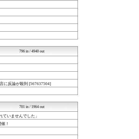
哲学ニュースnwk
なんJミュージアム
コノユビニュース｜みんなの...
不思議.net - 5ch...
VIPPER速報
Zチャンネル＠VIP
いたしん！
なんまめ
くまニュース
796 in / 4940 out
なんJミュージアム
はーとログ
ラビット速報
なんJミュージアム
不思議.net - 5ch...
はーとログ
が殺到 [567637504]
いたしん！
まとめABC
ネラーボイス
バズッター速報
701 in / 1964 out
りぷらい速報
NEWSぽけまとめーる
されていませんでした」
哲学ニュースnwk
開催！
VIPPER速報
まとめCUP
コノユビニュース｜みんなの...