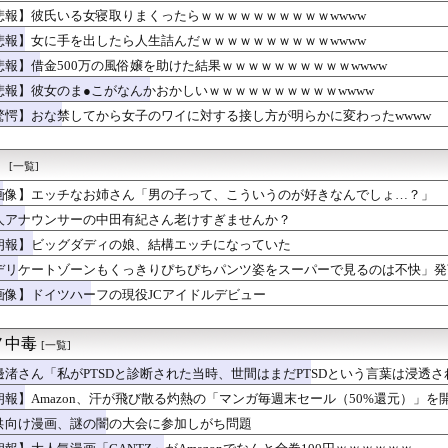
いけど凶暴な動物「カバ」「アフリカゾウ」「バッファロー」「コー...
悲報】彼氏いる女寝取りまくったらｗｗｗｗｗｗｗｗｗｗwwww
の子、お◯ぱいの形がまる分かりの服を着ていても恥ずかしくないｗ...
悲報】女に手を出したら人生詰んだｗｗｗｗｗｗｗｗｗｗwwww
便器の数は男性用以上に」 トイレ行列改善へ
んの娘（17）の水着姿、エッッッッッッッッッッッッッ！
悲報】借金500万の風俗嬢を助けた結果ｗｗｗｗｗｗｗｗｗｗwwww
吉住さん(36)、メイクしたら普通に美人の部類だったと判明
悲報】彼女のま●こがなんかおかしいｗｗｗｗｗｗｗｗｗｗwwww
ー女優さん「大変なのは時間が止まるやつの撮影」←ばらしてしまうｗ
驚愕】おな禁してから女子のワイに対する接し方が明らかに変わったwwww
ンもくっきりぴちぴちパンツ姿をスーパーで見るのは不快」発言に反...
どウンチするのって普通に楽しないか？
よくないこと」の説明として期待値を持ち出すのはおかしい
！
[一覧]
31)、あの丘でデカ乳を垂らすｗｗｗｗｗｗｗｗｗｗｗｗ
こいつ栗きんとんとかずのこ食ったことないのか?
画像】エッチなお姉さん「男の子って、こういうのが好きなんでしょ…？」
A.こと氷川きよしさん、ライブを前にあたシコ欲全開ｗｗｗｗｗｗ
人アナウンサーの中田有紀さん老けすぎませんか？
かるさんのムチムチボディ、限界突破ｗｗｗｗｗｗｗｗｗｗｗｗ❤
女さん「はい、好きに触っていーーーーーーーよ？笑」⇒♡♡
朗報】ビッグダディの娘、結構エッチになっていた
彼女何人いたの？」ワイ「ママ1人とだよー」娘「なんで？」ワイ「...
デリケートゾーンもくっきりぴちぴちパンツ姿をスーパーで見るのは不快」発言に反論
ーフの現役JCアイドルデビュー
画像】ドイツハーフの現役JCアイドルデビュー
SR、女ウケNランクのイッヌが発見される！
イの事件の犯人って結局誰やねん
●こがなんかおかしいｗｗｗｗｗｗｗｗｗｗwwww
ノ中毒
[一覧]
貰った財布の箱を捨てたらブチギレられたんやが
ォーワイ、仕事をやめる決心をするｗｗｗｗｗ
邊渚さん「私がPTSDと診断された当時、世間はまだPTSDという言葉は浸透
日本をダメにした総理大臣」←結局誰だと思う？
朗報】Amazon、汗が飛び散る灼熱の「マンガ毎週末セール（50%還元）」を
とハメ撮り770本撮って逮捕されたイケおじ(54)ｗｗｗｗｗ...
供向け漫画、謎の闇の大会に参加しがち問題
ドル「お風呂なう」おっぱいﾀﾌﾟﾝ
撮しただけなのに全国ニュースで名前を晒され再就職が難しい。あま...