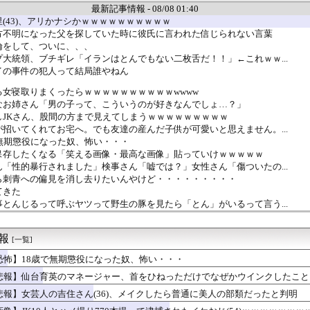
最新記事情報 - 08/08 01:40
(43)、アリかナシかｗｗｗｗｗｗｗｗｗｗ
方不明になった父を探していた時に彼氏に言われた信じられない言葉
倫をして、ついに、、、
大統領、ブチギレ「イランはとんでもない二枚舌だ！！」←これｗｗ...
イの事件の犯人って結局誰やねん
女寝取りまくったらｗｗｗｗｗｗｗｗｗｗwwww
なお姉さん「男の子って、こういうのが好きなんでしょ…？」
しJKさん、股間の方まで見えてしまうｗｗｗｗｗｗｗｗｗ
招いてくれてお宅へ。でも友達の産んだ子供が可愛いと思えません。...
無期懲役になった奴、怖い・・・
保存したくなる「笑える画像・最高な画像」貼っていけｗｗｗｗｗ
「性的暴行されました」検事さん「嘘では？」女性さん「傷ついたの...
ら刺青への偏見を消し去りたいんやけど・・・・・・・・・
てきた
とんじるって呼ぶヤツって野生の豚を見たら「とん」がいるって言う...
こうゆう嬢を指名した時の当たり率ｗｗｗｗｗｗｗｗｗｗｗ
に謎の魚いたｗｗｗｗｗｗｗｗｗｗ
速報
に働いてて、車が運転できて、結婚してて、子供も育ててるんだろ？...
[一覧]
ーの中田有紀さん老けすぎませんか？
恐怖】18歳で無期懲役になった奴、怖い・・・
中でこれやる奴ｗｗｗｗｗｗｗｗｗ
悲報】仙台育英のマネージャー、首をひねっただけでなぜかウインクしたこと
本人さん「任意保険は必要ない。そもそも事故を起こしません」・・...
出したら人生詰んだｗｗｗｗｗｗｗｗｗｗwwww
悲報】女芸人の吉住さん(36)、メイクしたら普通に美人の部類だったと判明
「何故女子プロ野球は無いの？」ｗｗｗｗｗｗｗｗｗｗ