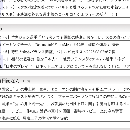
くしいポーズをとるルーラーシップ
ーク】千里行を快適に周回！ワンパン編成と武器変更による効率改善
ミストレ】スク水?競泳水着?のサレハルドと透けるシャツが叡智な水着ツェ
まになんでこいつ混じってんの？ってコラボあるよね
クルスタ】正統派な叡智な黒水着のコハルコとシルヴィへの反応！！！
ト『Destiny』8/6 0時時点でのポイント、ハイスコア...
受けループ対策はどうすべき？メガゲンガーや挑発技の評価を巡る議論
グウィンが発売当時のプレイヤーにとってバカみたいに強いボスだっ...
]
ムラっけオニゴーリ・スコヴィラン戦術の強さと対策を巡る意見まとめ
とマックイーンその2163
スト6】竹内ジョン選手「どう考えても調整の時期がおかしい。大会の真った
ピオンズ】主人公のキャラメイクとJK風コーディネート、男主人公...
終わった後は微調整。趣旨が一貫してない」
ゲーミングチーム「DetonatioN FocusMe」の代表・梅崎 伸幸氏が逝去
ムブレム 万紫千紅』主人公の見た目を変えられるのは久しぶりだな
スト6】待望の全体バランス調整、バトル変更リスト2026.08.03が公開
ストーリー更新！今回はバトルもあるぞ！そして続きが気になる展開...
涼の浴衣イベ！？マータンとリッチ、エターナーが来る模様！！！
WCスト6部門の観客は9割が日本人？！地元フランス勢のKilzyou選手「格
カゲーて何？
unk「日本のプレイヤーはネット上ではラグについて何も言わないくせに、リ
】これゲームの全体の流れどんな感じになるんだ…？
。カプコンが気にかけているのは日本のプレイヤーだけ。」
レマ2戦まけた…もういいや…
ルズ】罠の上に大タル爆弾は迷惑？吹き飛ばしと立ち回りを巡る議論
日記なんJ
[一覧]
ーク】おやすむ・もぐもぐは必要？報酬とバッテリー消費を巡る評価
生の脳を破壊していそうなアイドルちゃん🧠⚡
中国嫁日記』の井上純一先生、タローマンの制作者から引用RTでメッセージを
、泣く泣くクソアプデしてしまう
マ娘の新キャスト発表でざわつく フォーエバーヤング役はこの中にいるのか
ト『Destiny』コミュを見たみんなの反応は👀 ※ネタバレ...
中国嫁日記』の井上純一先生、以前描いた男性不妊に関する漫画をRTする 4
あるとかあれば教えてほしい
】セテス…一体誰なんだ…すごい見覚えのあるキャラ多い
飢魔II「デビュー作0点」酷評の真相を回顧 当時のレビュー文に今も賛否
んのゲームがもし今でたらどんなのになるのか
フ龍継420話、悪魔王子の復活で堂々完結
ラーミズギって結構攻めてるよね👙
わなかった救世主 後付け拡張パーツは本当に普及しないな Sw...