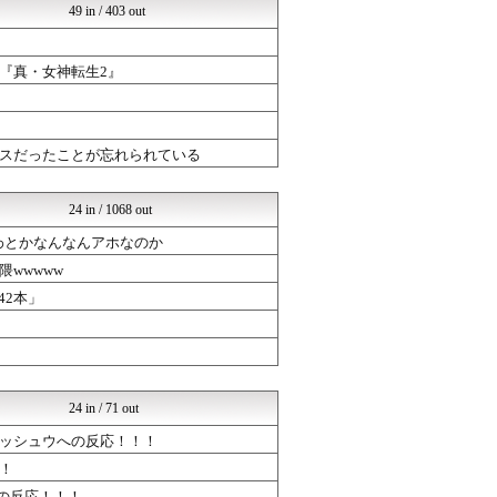
49 in / 403 out
ミリシタまとめ雑談
けおけお速報
mutyunのゲーム+αブ...
『真・女神転生2』
ルフレch. - ファイア...
げぇ速
ゆるゲーマー遅報
ポケチャン攻略まとめ速報｜...
スだったことが忘れられている
ウマ娘うまぴょい速報
ルフレch. - ファイア...
ウマツイちゃんねる
24 in / 1068 out
げぇ速
ポケチャン攻略まとめ速報｜...
わとかなんなんアホなのか
ゆるゲーマー遅報
wwwww
ウマ娘うまぴょい速報
542本」
げぇ速
PC ゲームの気になるもの
ウマツイちゃんねる
けおけお速報
ウマ娘うまぴょい速報
ウマツイちゃんねる
24 in / 71 out
けおけお速報
まどドラまとめ速報 魔法少...
ッシュウへの反応！！！
ブラウザゲーム速報
！
ルフレch. - ファイア...
の反応！！！