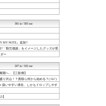
げぇ速
mutyunのゲーム+αブ...
ウマツイちゃんねる
チゲ速
ウマ娘うまぴょい速報
381 in / 303 out
mutyunのゲーム+αブ...
ゆるゲーマー遅報
けおけお速報
ルフレch. - ファイア...
ミリシタまとめ雑談
Y NOTE』追加!!
ウマ娘うまぴょい速報
が登場!!「勤労感謝」をイメージしたグッズが受
ゲーハーの窓
ーダー
げぇ速
mutyunのゲーム+αブ...
ゆるゲーマー遅報
267 in / 102 out
ドラゴンクエストウォークま...
ドラゴンクエストウォークま...
る展開へ…【三影傑】
ドラゴンクエストウォークま...
沢山！？貴様ら何から始める？( •᷄ὤ•᷅ )
mutyunのゲーム+αブ...
ウマツイちゃんねる
さ＋扱いやすい潜在、しかもドロップしやす
げぇ速
mutyunのゲーム+αブ...
G5】
ウマ娘うまぴょい速報
PC ゲームの気になるもの
ゆるゲーマー遅報