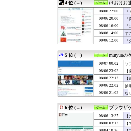
4 位 (→)
けおけお
08/06 20:00
【ミリシタ】《SEA
08/06 20:00
『真・女神転生』
08/06 22:00
『
08/06 19:32
メディア「Switc
08/06 20:00
『
08/06 19:30
【FEH】今回の
08/06 16:00
08/06 19:05
DMC風のゲー
『
08/06 19:00
『Sa・Ga2 
08/06 14:00
す
08/06 19:00
【ポケチャン】可
08/06 12:00
『
08/06 18:37
【ウマ娘】タキ
08/06 18:30
【FEH】温泉超
08/06 18:10
【ウマ娘】少年
5 位 (→)
mutyun
08/06 18:05
【朗報】ファイ
08/06 18:00
【ポケチャン】
08/07 00:02
ソ
08/06 18:00
『みんなのGOL
08/06 23:02
【
08/06 17:05
【ウマ娘】LA公
08/06 22:15
08/06 17:05
『メガガブリア
【週
08/06 17:02
フリック入力が慣
08/06 22:02
抽
08/06 16:10
【ウマ娘】あの人
08/06 21:02
な
08/06 16:00
『ほの暮しの庭
08/06 14:30
【ウマ娘】ヴェ
08/06 14:10
【ウマ娘】企画
6 位 (→)
ブラウザ
08/06 14:00
すごいねアーテ
08/06 13:43
【まどマギ】ほむ
08/06 13:27
【
08/06 13:27
【ガークリ】正統
08/06 03:15
【
08/06 12:30
【FE万紫千紅
08/04 10:26
【