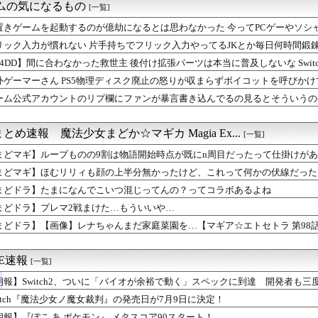
』茶化されてるけど千兵衛さんガチで天才だよね
ームの気になるもの
[一覧]
ーク】運営はピサロ推し？歴代武器と魔力の宝鞭を振り返る
ク】新水着の見た目をどう評価する？パレオやタイプ2装備に様々な...
置きゲームを起動するのが億劫になるとは思わなかった 今ってPCゲーやソシ
ーマーガアでドリュウズは受けられる？つのドリル試行回数と有利不...
リック入力が慣れない 片手持ちでフリック入力やってるJKとか毎日何時間鍛
今作のマイユニはキャラメイク可能！こういうのはif以来だな
64DD】間に合わなかった救世主 後付け拡張パーツは本当に普及しないな Switch
ピオンズ】マニューラ評価まとめ 技範囲や覚える技・オオニューラ...
 PS5物理ディスク廃止の怒りが収まらずボイコットを呼びかけて...
外ゲーマーさん PS5物理ディスク廃止の怒りが収まらずボイコットを呼びかけ
ピオンズ】オーロンゲの仕事阻止は不可能なのか？対策やいたずらご...
ーム公式アカウントのリプ欄にファンが暴言書き込んでるの見るとそういうの
像】レナちゃんまだ家庭菜園を…【マギア☆エトセトラ 第98話】
合わせフォームがあるじゃんって
ラゲーの名前
緊急、新武器、東方コラボ、EXレベル40… 8/5はアップデ...
とめ速報 魔法少女まどか☆マギカ Magia Ex...
[一覧]
月ふうか水ほむ砲の編成しかいねえ
まどマギ】ループものの9割は物語開始時点が既にn周目だったって仕掛けが
ズ】アルマやNPCが邪魔？当たり判定・会話誤爆・進行妨害への不...
ン←思い浮かべたもの
まどマギ】ほむリリィも顔の上半分無かったけど、これって何かの伏線だった
ントのリプ欄にファンが暴言書き込んでるの見るとそういうのやめな...
まどドラ】たまになんでこいつ混じってんの？ってコラボあるよね
ビニで手前どりに協力してる？
うちょっと皆といいコミュニケーションが取れてたらなってみんな思う
まどドラ】プレマ2戦まけた…もういいや…
「DetonatioN FocusMe」の代表・梅崎 伸幸...
まどドラ】【画像】レナちゃんまだ家庭菜園を…【マギア☆エトセトラ 第98
ち×ほぼ痴女… ＆童貞を穀す服っぽい服をきたホウオウボクへの反...
「Nintendo Switch 2」
ME速報
[一覧]
朗報】Switch2、ついに「バイオが余裕で動く」スペックに到達 開発者も
witch『魔法少女ノ魔女裁判』の発売日が7月9日に決定！
朗報】『ぽこ あ ポケモン』 メタスコア90スタート！