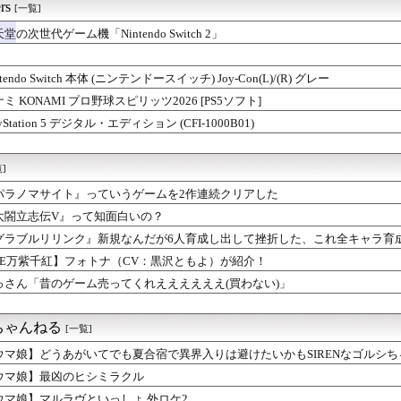
rs
[一覧]
堂の次世代ゲーム機「Nintendo Switch 2」
ntendo Switch 本体 (ニンテンドースイッチ) Joy-Con(L)/(R) グレー
ミ KONAMI プロ野球スピリッツ2026 [PS5ソフト]
ayStation 5 デジタル・エディション (CFI-1000B01)
]
パラノマサイト』っていうゲームを2作連続クリアした
太閤立志伝V』って知面白いの？
グラブルリリンク』新規なんだが6人育成し出して挫折した、これ全キャラ育
FE万紫千紅】フォトナ（CV：黒沢ともよ）が紹介！
っさん「昔のゲーム売ってくれええええええ(買わない)」
ちゃんねる
[一覧]
ウマ娘】どうあがいてでも夏合宿で異界入りは避けたいかもSIRENなゴルシち
ウマ娘】最凶のヒシミラクル
ウマ娘】マルラヴといっしょ 外ロケ2