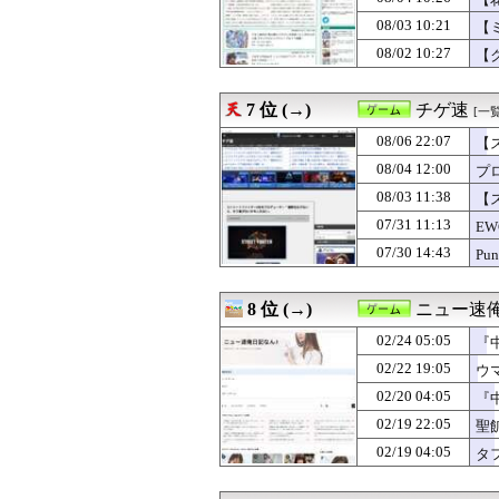
08/06 12:10
【ウマ娘】ふつ
08/06 12:00
【ドラクエウォ
08/03 10:21
【
08/06 12:00
【まどドラ】た
08/02 10:27
【
08/06 12:00
【ミリシタ】イベン
08/06 12:00
【ポケチャン】
08/06 12:00
『ダークソウル』
7 位 (→)
チゲ速
[一覧
08/06 11:00
【ポケチャン】
08/06 10:10
08/06 22:07
【ウマ娘】ゴルシ
【
08/06 10:00
【ポケモンチャン
が
08/04 12:00
プロ
08/06 10:00
『ファイアーエ
08/03 11:38
【
08/06 05:00
【NGS】メイン
08/06 03:15
【アイギス】納
07/31 11:13
E
08/06 01:10
お前らが思うバ
07/30 14:43
P
08/06 00:30
【FE万紫千紅
る
08/06 00:00
【まどドラ】プ
08/06 00:00
【モンハンワイ
8 位 (→)
ニュー速俺
08/06 00:00
【ドラクエウォ
02/24 05:05
08/05 23:30
【ミリシタ】同級
『
08/05 23:05
除霊ゲームさん
02/22 19:05
ウ
08/05 22:00
【ミリシタ】イベン
02/20 04:05
『
08/05 22:00
女性漫画家ある
08/05 21:30
【FE万紫千紅
02/19 22:05
聖
08/05 21:05
ちびまるこちゃ
02/19 04:05
タ
08/05 21:00
【ミリシタ】セー
08/05 20:02
【64DD】間に合