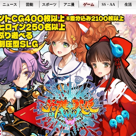
ニュース
芸能
スポーツ
アニ漫
ゲーム
SS・AA
生活