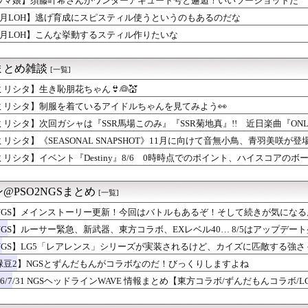
ウマ娘】須藤叶希さんがワンダーアキュート号と邂逅！いいツーショットだ
ク』新規なんだが6人育成し出して挫折した、これ全キャラ育成する...
8月LOH】逃げ育成にスピスティル使うというのもあるのだな
『30,606台』PS5『10,107台』スプラトゥーン...
のヒシミラクル
8月LOH】こんな挙動するスティル作りたいな
ョン選手「どう考えても調整の時期がおかしい。大会の真っただ中に...
叶希さんがワンダーアキュート号と邂逅！いいツーショットだ
まとめ雑談
[一覧]
でSwitch 2買ったけど一切使ってない。ワイだけ？
ッチ』って言うほど必要か？
ミリシタ】生き恥朋花ちゃん👙👰💒
ル』最近気付いたけどベジータ一家全員野菜の名前なんだな…
ミリシタ】制服を着ているアイドルちゃんを見てみよう👀
これ速攻でFEHに実装されそう
シャは『SSR馬場このみ』『SSR菊地真』!! 近日楽曲『O...
ミリシタ】次回ガシャは『SSR馬場このみ』『SSR菊地真』!! 近日楽曲『ONLY M
げ育成にスピスティル使うというのもあるのだな
ミリシタ】《SEASONAL SNAPSHOT》11月に向けて音無小鳥、青羽美咲
」←ぶっちゃけ好き？嫌い？
始!!
ミリシタ】イベント『Destiny』8/6 0時時点でのポイント、ハイスコアのボ
フォトナ（CV：黒沢ともよ）が紹介！
巨大IP「北の国から」をオープンワールドゲーム化しないのか？
ィアが廃止されれば、ゲームはただ消費されるものになってしまう」
@PSO2NGSまとめ
[一覧]
ク】ドラゴンコープスを高速撃破！勇者・クロノス・月輪など攻略編...
ク】ドラゴンコープスのこころSは何個必要？性能と使い道を巡り評...
NGS】メインストーリー更新！今回はバトルもあるぞ！そして続きが気にな
ーク】イベントは全4章？スカウトや限定アクセサリーを巡る反応
NGS】ルーサー緊急、新武器、東方コラボ、EXレベル40… 8/5はアップデート盛り
of Reincarnationは皆様からのご意見を真摯...
ヴといっしょ 外ロケ2
NGS】LG5「レアレンス」シリーズが実装されるけど、カイズに匹敵する強
ーム売ってくれええええええ(買わない)」
しいらしい( •᷄ὤ•᷅ )
緑豆2】NGSとずんだもんがコラボなのだ！びっくりしますよね
、499ドルでも安い800ドル超えるかも。PS5は直近での...
26/7/31 NGSヘッドラインWAVE 情報まとめ【東方コラボ/ずんだもんコラボ/L
んな挙動するスティル作りたいな
動するのが億劫になるとは思わなかった 今ってPCゲーやソシャゲ...
画ゼオライマー』さん、たった2回のスパロボ参戦で大人気ロボ作品...