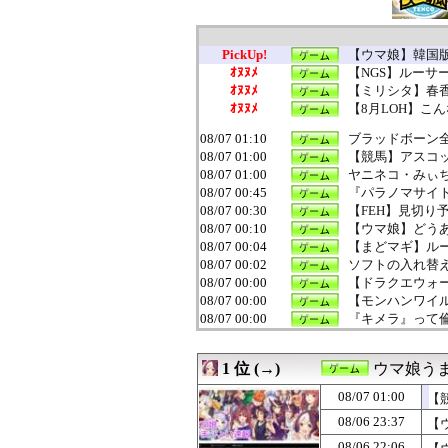
PickUp!
【ウマ娘】韓国
ｵﾇﾇﾒ
【NGS】ルーサー
ｵﾇﾇﾒ
【ミリシタ】春香
ｵﾇﾇﾒ
【8月LOH】こ
08/07 01:10
ブラッドボーン
08/07 01:00
【競馬】アスコ
08/07 01:00
ヤニネコ・みぃ
08/07 00:45
『パラノマサイ
08/07 00:30
【FEH】見切り予
08/07 00:10
【ウマ娘】どうあ
08/07 00:04
【まどマギ】ルー
08/07 00:02
ソフトの入れ替え
08/07 00:00
【ドラクエウォ
08/07 00:00
【モンハンワイル
08/07 00:00
『キメラ』って
08/06 23:45
『太閤立志伝V
08/06 23:37
【ウマ娘】スレ
1 位 (→)
ウマ娘う
08/06 23:30
【ミリシタ】生き恥
08/06 23:05
部屋作りゲーム
08/07 01:00
【
08/06 23:02
【衰退】「エロゲ
08/06 23:37
【
08/06 23:00
『古き良きRPG
08/06 22:30
【ミリシタ】制服
08/06 22:06