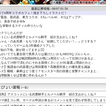
最新記事情報 - 08/07 01:50
版で4周年コラボカフェ！描き下ろしイラストだ！
緊急、新武器、東方コラボ、EXレベル40… 8/5はアップデ...
、美奈子好き🍪☕
んな挙動するスティル作りたいな
全クリしたんだが
ットにいる武豊騎手とルメール騎手 紹介文おかしくね？
ちゃん・のあ先輩・もちづきさん「結婚してください！」←どうする？
ト』っていうゲームを2作連続クリアした
知の下地、彼が持ってますよ👍🏻
がいてでも夏合宿で異界入りは避けたいかもSIRENなゴルシちゃ...
プものの9割は物語開始時点が既にn周目だったって仕掛けがあるよ...
なんて10秒で済むのにそれを面倒くさいとかDL版選ぶ理由だわと...
ーク】無課金の武器選びは周回重視？高難度対策との優先度を議論
ズ】睡眠・麻痺はどう使う？モンスター別の回避と攻撃チャンスまと...
倫理観無くせば普通に作れるんか？
』って知面白いの？
民、サークル申請が来るがコメントを見て思わず拒否してしまう
まぴょい速報
朋花ちゃん👙👰💒
[一覧]
、確率で出現するイカを見るとクラッシュする不具合が発生
競馬】アスコットにいる武豊騎手とルメール騎手 紹介文おかしくね？
ー」とかいうかつて有能クリエイターを続々と輩出した謎の界隈ww...
ウマ娘】スレ民、サークル申請が来るがコメントを見て思わず拒否してしまう
』にありがちな事
を着ているアイドルちゃんを見てみよう👀