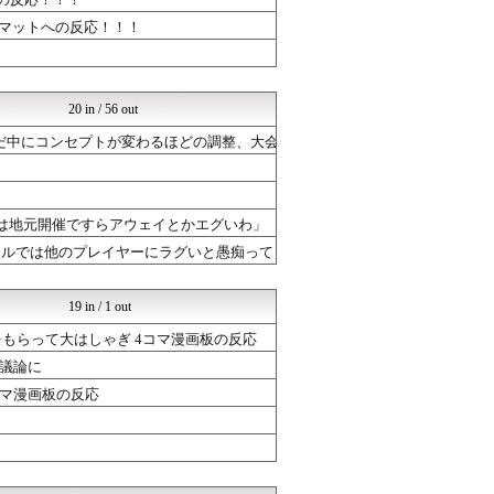
ウマツイちゃんねる
ドラゴンクエストウォークま...
ルマットへの反応！！！
まどドラまとめ速報 魔法少...
ミリシタまとめ雑談
ポケチャン攻略まとめ速報｜...
けおけお速報
20 in / 56 out
ポケチャン攻略まとめ速報｜...
ウマツイちゃんねる
だ中にコンセプトが変わるほどの調整、大会
ポケチャン攻略まとめ速報｜...
けおけお速報
ぷそファン@PSO2NGS...
ブラウザゲーム速報
ゲーは地元開催ですらアウェイとかエグいわ」
ゲーハーの窓
アルでは他のプレイヤーにラグいと愚痴って
ルフレch. - ファイア...
まどドラまとめ速報 魔法少...
【モンハンワイルズ】モンス...
19 in / 1 out
ドラゴンクエストウォークま...
ミリシタまとめ雑談
もらって大はしゃぎ 4コマ漫画板の反応
ゲーハーの窓
議論に
ミリシタまとめ雑談
コマ漫画板の反応
けおけお速報
ルフレch. - ファイア...
ゲーハーの窓
ミリシタまとめ雑談
PC ゲームの気になるもの