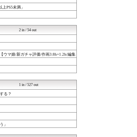
以上PS5未満」
2 in / 54 out
娘/新ガチャ評価/作画3.8h+1.2h/編集
1 in / 527 out
する？
う」