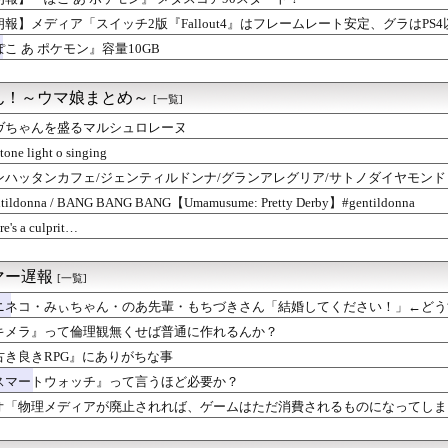
朗報】メディア「スイッチ2版『Fallout4』はフレームレート安定、グラはPS4
ぽこ あ ポケモン』容量10GB
ん！～ウマ娘まとめ～
[一覧]
ヴちゃんを盛るマルシュロレーヌ
stone light o singing
ンハッタンカフェ/ジェンティルドンナ/グランアレグリア/サトノダイヤモンド【ウマ
8h】
tildonna / BANG BANG BANG【Umamusume: Pretty Derby】#gentildonna
re's a culprit…
マー遅報
[一覧]
ニネコ・みぃちゃん・のあ先輩・もちづきさん「結婚してください！」←どう
キメラ』って倫理観無くせば普通に作れるんか？
古き良きRPG』にありがちな事
スマートウォッチ』って言うほど必要か？
オ「物理メディアが廃止されれば、ゲームはただ消費されるものになってしま