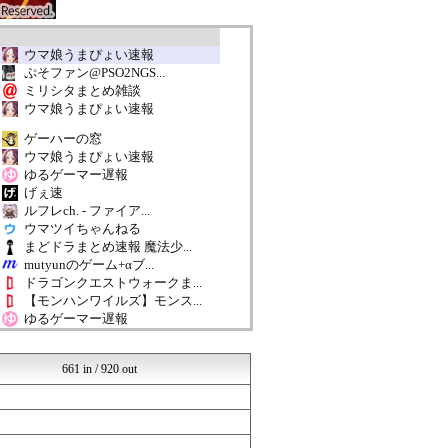
ウマ娘うまぴょい速報
ぷそファン@PSO2NGS...
ミリシタまとめ雑談
ウマ娘うまぴょい速報
ゲーハーの窓
ウマ娘うまぴょい速報
ゆるゲーマー遅報
げぇ速
ルフレch. - ファイア...
ウマツイちゃんねる
まどドラまとめ速報 魔法少...
mutyunのゲーム+αブ...
ドラゴンクエストウォークま...
【モンハンワイルズ】モンス...
ゆるゲーマー遅報
げぇ速
ウマ娘うまぴょい速報
661 in / 920 out
ミリシタまとめ雑談
ゲーハーの窓
mutyunのゲーム+αブ...
ゆるゲーマー遅報
ミリシタまとめ雑談