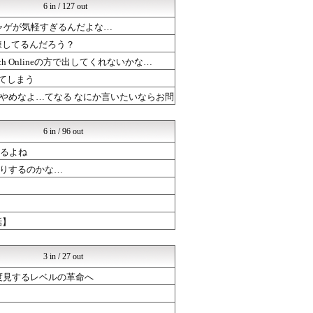
けおけお速報
6 in / 127 out
ドラゴンクエストウォークま...
ャゲが気軽すぎるんだよな…
ドラゴンクエストウォークま...
ポケチャン攻略まとめ速報｜...
錬してるんだろう？
ルフレch. - ファイア...
 Onlineの方で出してくれないかな…
ポケチャン攻略まとめ速報｜...
PC ゲームの気になるもの
てしまう
ポケチャン攻略まとめ速報｜...
やめなよ…てなる なにか言いたいならお問
まどドラまとめ速報 魔法少...
ゲーハーの窓
ぷそファン@PSO2NGS...
6 in / 96 out
まどドラまとめ速報 魔法少...
あるよね
【モンハンワイルズ】モンス...
ゲーハーの窓
りするのかな…
PC ゲームの気になるもの
PC ゲームの気になるもの
まどドラまとめ速報 魔法少...
チゲ速
話】
ブラウザゲーム速報
なんJGamers
3 in / 27 out
三度見するレベルの革命へ