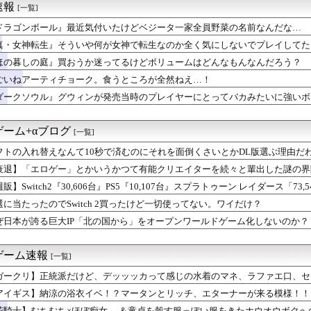
速報
[一覧]
SONAL SNAPSHOT》11月に向けて音無小鳥、青羽...
そういや何が女神で転生なのか全く気にしないでプレイしてた『真・...
ドラゴンボール』最近気付いたけどベジータ一家全員野菜の名前なんだな…
h2版『モンハンワイルズ』はDLSS込みで最大1440p動...
真・女神転生』そういや何が女神で転生なのか全く気にしないでプレイしてた
錬成で一番強いのマリータじゃね？？？
ムとソウルライク系ってどっちが面白いと思う？
ほの暮しの庭』買おうか迷ってるけどボリュームはどんなもんなんだろう？
秘宝伝説』とかいう過大評価ゲーム
ごいねアーティチョーク。食うところが全然ねえ…！
愛いポケモン統一パーティのおすすめは？相性補完や地面タイプの選...
ダークソウル』グウィンが発売当時のプレイヤーにとってバカみたいに強いボ
オン、このソース食べても大丈夫なやつ？
英雄「双界マルス・ルキナ」「魔器ルフレ女」「クロム」「シーダ」...
トレーナー君と幼馴染ネイチャ姉さん
のゲーム+αブログ
[一覧]
アーエムブレム、ついにキャラ成長率がゲーム内で見れるようになる
対戦環境の停滞と今後の新要素追加に関するプレイヤーのリアルな意見
フトの入れ替えなんて10秒で済むのにそれを面倒くさいとかDL版選ぶ理由だ
F WORLD』、改善に向けてアプデ計画公表
衰退】「エロゲー」とかいうかつて有能クリエイターを続々と輩出した謎の界隈
演ツアー、キャンセルが出たので２次募集開始！サンタアニタパーク...
ス』って何が強いんや・・・？
販】Switch2『30,606台』PS5『10,107台』スプラトゥーン レイダース「73,
れない 片手持ちでフリック入力やってるJKとか毎日何時間鍛錬し...
選に当たったのでSwitch 2買ったけど一切使ってない。ワイだけ？
の話2 ブエナビスタとシーザリオ
ぜ日本が誇る巨大IP「北の国から」をオープンワールドゲーム化しないのか？
』買おうか迷ってるけどボリュームはどんなもんなんだろう？
ルサイユリゾートファームにローズキングダムのパネルが到着
配信に挑戦してみたバクシンオー
ゲーム速報
[一覧]
ィチョーク。食うところが全然ねえ…！
リリィも顔の上半分無かったけど、これって何かの伏線だったりする...
ガークリ】正統派だけど、デッッッカって感じの水着のマネ、ラファエ口、セ
派だけど、デッッッカって感じの水着のマネ、ラファエ口、セッシュ...
アイギス】納涼の浴衣イベ！？マータンとリッチ、エターナーが来る模様！！
】今のところこのリシテアみたいなデカパイ籠手使いが一番見た目好み
花騎士】むちむち×ほぼ痴女… ＆童貞を穀す服っぽい服をきたホウオウボクへ