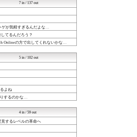
ぷそファン@PSO2NGS...
7 in / 137 out
ゲーハーの窓
ルフレch. - ファイア...
まどドラまとめ速報 魔法少...
ドラゴンクエストウォークま...
ャゲが気軽すぎるんだよな…
【モンハンワイルズ】モンス...
ゲーハーの窓
錬してるんだろう？
チゲ速
 Onlineの方で出してくれないかな…
ルフレch. - ファイア...
ゲーハーの窓
ドラゴンクエストウォークま...
5 in / 102 out
ドラゴンクエストウォークま...
ドラゴンクエストウォークま...
PC ゲームの気になるもの
ルフレch. - ファイア...
ポケチャン攻略まとめ速報｜...
PC ゲームの気になるもの
あるよね
まどドラまとめ速報 魔法少...
りするのかな…
ブラウザゲーム速報
まどドラまとめ速報 魔法少...
ぷそファン@PSO2NGS...
4 in / 59 out
ブラウザゲーム速報
三度見するレベルの革命へ
ゲーハーの窓
まどドラまとめ速報 魔法少...
【モンハンワイルズ】モンス...