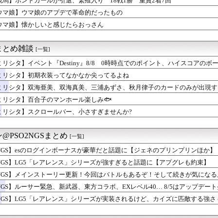
競馬】ボンドガールが引退、繁殖入り 18戦1勝 重賞2着7回
ト『Destiny』8/8 0時時点でのポイント、ハイスコア...
ウマ娘】ウマ娘のアプデで革命的だったもの
氏「FF7リバースの大量コンテンツでプレイヤーが疲れ、離れた可...
ピオンズ】最終1位の構築が型破りすぎる！？ねむカゴガブリアスや...
ウマ娘】懐かしいと感じたらおっさん
AX上映ってなんなの
ク】ワンパン前提のメガモンに不満？いてはガード・高火力・耐性を...
まとめ雑談
[一覧]
ールが引退、繁殖入り 18戦1勝 重賞2着7回
ンロンパ2×2』少なくとも此方の予想に対する逆張りしてくる事は...
ミリシタ】イベント『Destiny』8/8 0時時点でのポイント、ハイスコアのボ
某イベントの売り子さん
ミリシタ】初期衣装ってなかなか尖ってるよね
7で迷ってるんだが…
題のゲームほぼあそべてないけどなにしてんの？？？
ミリシタ】双海亜美、双海真美、三浦あずさ、秋月律子のカードのみが出現する『dual t
マ「トランとアキュートの潮干狩り！」
シャ』開催!! ボイスアイテム＆VCカードセット登場!!
ミリシタ】百合子のマンホール楽しみ🐟
ション2』出た時って衝撃だったよな
ミリシタ】スクロールバー、小さすぎませんか?
h2のゲームがやりたいのに内蔵容量が足りなくてゲームができな...
ピオンズ】バトンパは本当に使いづらい？対戦環境での評価と対策を...
風のタクト』が発表された時の空気感を知りたい
@PSO2NGSまとめ
[一覧]
ブレム 蒼炎の軌跡』序盤の暗闇マップで斧使いがやられたんだけど...
とマックイーンその2166
NGS】esのログインボーナスが豪華だと話題に【ジェネのプリンプリンほか】
ブン』で一番カッコいい技、ついに決定
NGS】LG5「レアレンス」シリーズが強すぎると話題に【アプグレも約束】
ート使えば楽やん」←酷すぎね
娘のアプデで革命的だったもの
NGS】メインストーリー更新！今回はバトルもあるぞ！そして続きが気にな
ルちゃん【ウマ娘たぬき】
NGS】ルーサー緊急、新武器、東方コラボ、EXレベル40… 8/5はアップデート盛り
います」←飽きた。おっさんにしろ
NGS】LG5「レアレンス」シリーズが実装されるけど、カイズに匹敵する強
マ「意味が分かると怖いヘッドフォン」
しいらしい( •᷄ὤ•᷅ )
ncarnationをプレイした正直な感想
ンター』というゲームの魅力ってどんな部分だと思う？