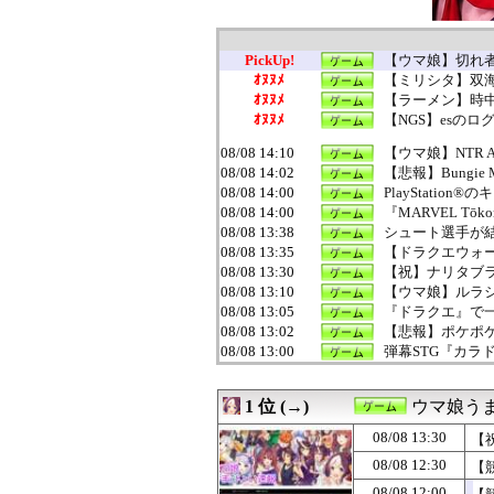
PickUp!
【ウマ娘】切れ
ｵﾇﾇﾒ
【ミリシタ】双海
ｵﾇﾇﾒ
【ラーメン】時中
ｵﾇﾇﾒ
【NGS】esの
08/08 14:10
【ウマ娘】NTR
08/08 14:02
【悲報】Bungie
08/08 14:00
PlayStati
08/08 14:00
『MARVEL Tōko
08/08 13:38
シュート選手が
08/08 13:35
【ドラクエウォー
08/08 13:30
【祝】ナリタブ
08/08 13:10
【ウマ娘】ルラ
08/08 13:05
『ドラクエ』で
08/08 13:02
【悲報】ポケポケ
08/08 13:00
弾幕STG『カラドリ
08/08 13:00
【NGS】esの
08/08 12:32
大人気Vtube
1 位 (→)
ウマ娘う
08/08 12:30
【競馬】ピョイ
08/08 12:30
【FEH】シーダ
08/08 13:30
【
08/08 12:05
『新桃太郎伝説
08/08 12:30
【
08/08 12:03
【ウマ娘】8/9(
08/08 12:02
ちびまるこちゃ
08/08 12:00