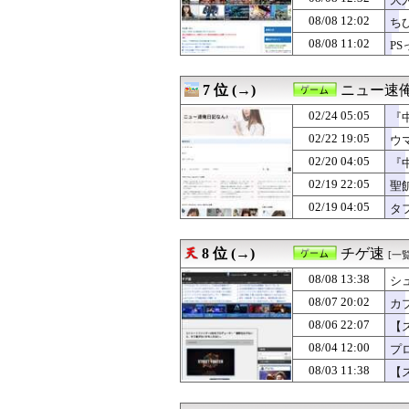
08/07 22:00
【ミリシタ】百合
08/07 22:00
面白い単発モノ
08/08 12:02
ち
08/07 21:30
【悲報】ファイア
08/08 11:02
P
08/07 21:05
クロノトリガー
08/07 21:00
【ミリシタ】ス
08/07 21:00
【ミリシタ】本日8
7 位 (→)
ニュー速俺
08/07 20:02
変なゲームがど
08/07 20:02
02/24 05:05
カプコン2027年
『
08/07 20:00
【ミリシタ】亜
02/22 19:05
ウ
08/07 20:00
『機動戦士ガンダ
02/20 04:05
『
08/07 19:00
【ポケモンチャン
08/07 19:00
【ミリシタ】POP
02/19 22:05
聖
08/07 18:30
【FEH】闘技
02/19 04:05
タ
08/07 18:30
Uma Noises Out O
08/07 18:00
【ポケモンチャン
08/07 18:00
『スプラトゥーン
8 位 (→)
チゲ速
[一覧
08/07 17:03
将棋のルールを
08/08 13:38
08/07 16:00
『あたしンち』
シ
08/07 14:00
「この名前このラ
08/07 20:02
カ
08/07 12:30
【FEH】タイト
の
08/06 22:07
【
08/07 12:00
【ドラクエウォー
が
08/07 12:00
【まどドラ】次
08/04 12:00
プロ
08/07 12:00
【ポケチャン】
08/03 11:38
【
08/07 11:00
【ポケチャン】
08/07 10:00
【ポケモンチャン