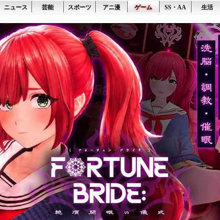
ニュース
芸能
スポーツ
アニ漫
ゲーム
SS・AA
生活