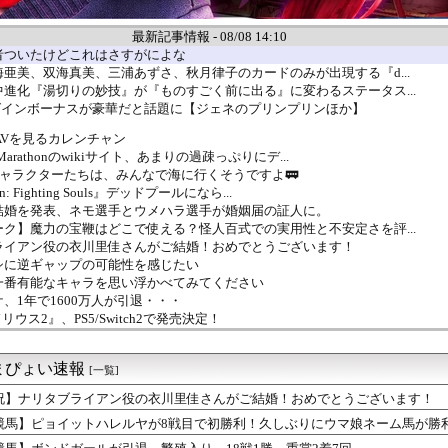
最新記事情報 - 08/08 14:10
者ついたけどこれはさすがによな
亜美、双海真美、三浦あずさ、秋月律子のカードのみが出現する『d...
進化『湯切りの妙技』が『ものすごく前に出る』に変わるステータス...
ログインボーナスが豪華だと話題に【ジェネのプリンプリンほか】
 AVを見るカレンチャン
 Marathonのwikiサイト、あまりの過疎っぷりにデ...
on®のキャラクターたちは、みんなで海に行くそうですよ🚃
n: Fighting Souls』デッドプールになら...
結婚を発表、ネモ選手とウメハラ選手が婚姻届の証人に。
ク】魔力の宝鞭はどこで使える？怪人百式での実用性と不安定さを評...
ライアン役の衣川里佳さんがご結婚！おめでとうございます！
シに逆ギャップの可能性を感じたい
一番有能なキャラを思い浮かべてみてください
、1年で1600万人が引退・・・
ウス2』、PS5/Switch2で発売決定！
ログインボーナスが豪華だと話題に【ジェネのプリンプリンほか】
rぺこーら「ポケモンの会社さんが作った新作ゲームやってみる！」
まぴょい速報
ットハレルヤが8戦目で初勝利！久しぶりにウマ娘ネーム馬が勝利
[一覧]
って実は巨乳じゃなかったりすんの？
祝】ナリタブライアン役の衣川里佳さんがご結婚！おめでとうございます！
』というゲーム知ってるか？
競馬】ピョイットハレルヤが8戦目で初勝利！久しぶりにウマ娘ネーム馬が勝
日) 12:00より、レジェンドレースの開催決定！
んのゲームがもし今でたらどんなのになるのか