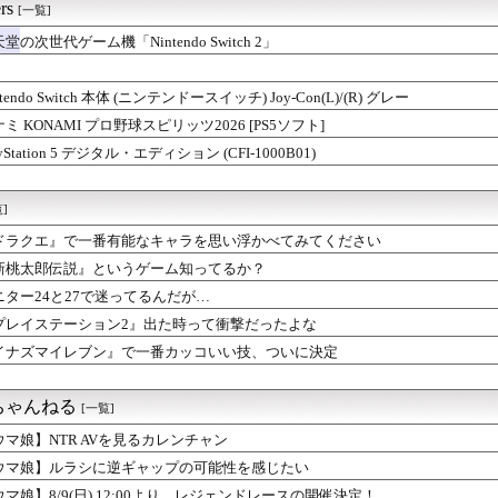
rs
[一覧]
堂の次世代ゲーム機「Nintendo Switch 2」
ntendo Switch 本体 (ニンテンドースイッチ) Joy-Con(L)/(R) グレー
ミ KONAMI プロ野球スピリッツ2026 [PS5ソフト]
ayStation 5 デジタル・エディション (CFI-1000B01)
]
ドラクエ』で一番有能なキャラを思い浮かべてみてください
新桃太郎伝説』というゲーム知ってるか？
ニター24と27で迷ってるんだが…
プレイステーション2』出た時って衝撃だったよな
イナズマイレブン』で一番カッコいい技、ついに決定
ちゃんねる
[一覧]
ウマ娘】NTR AVを見るカレンチャン
ウマ娘】ルラシに逆ギャップの可能性を感じたい
ウマ娘】8/9(日) 12:00より、レジェンドレースの開催決定！