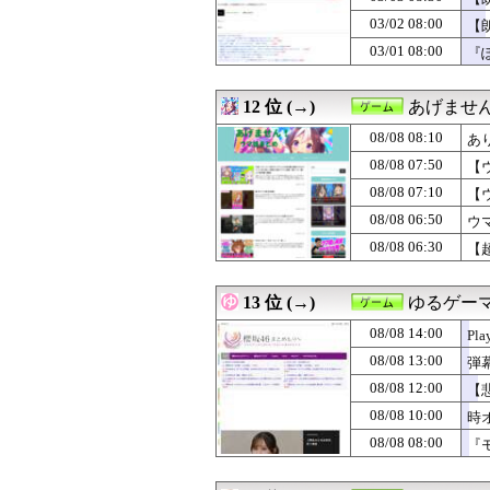
08/05 23:05
除霊ゲームさん
03/02 08:00
08/05 20:02
【64DD】間に合
【
08/05 17:01
海外ゲーマーさん
03/01 08:00
『
12 位 (→)
あげませ
08/08 08:10
あ
08/08 07:50
【
08/08 07:10
【
08/08 06:50
ウ
08/08 06:30
【
13 位 (→)
ゆるゲー
08/08 14:00
Pl
08/08 13:00
弾幕
08/08 12:00
【
08/08 10:00
時
08/08 08:00
『