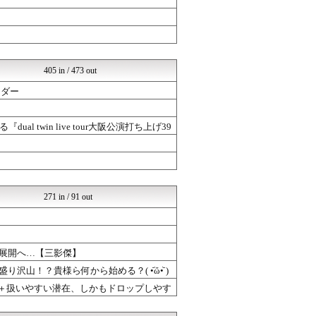
ミリシタまとめ雑談
ゆるゲーマー遅報
ポケチャン攻略まとめ速報｜...
まどドラまとめ速報 魔法少...
ドラゴンクエストウォークま...
405 in / 473 out
ウマ娘うまぴょい速報
けおけお速報
ーダー
ウマツイちゃんねる
げぇ速
mutyunのゲーム+αブ...
win live tour大阪公演打ち上げ39
ウマツイちゃんねる
げぇ速
mutyunのゲーム+αブ...
ポケチャン攻略まとめ速報｜...
ゆるゲーマー遅報
271 in / 91 out
けおけお速報
ウマツイちゃんねる
げぇ速
mutyunのゲーム+αブ...
ウマ娘うまぴょい速報
る展開へ…【三影傑】
あげません！～ウマ娘まとめ...
沢山！？貴様ら何から始める？( •᷄ὤ•᷅ )
げぇ速
さ＋扱いやすい潜在、しかもドロップしやす
ウマツイちゃんねる
mutyunのゲーム+αブ...
ゆるゲーマー遅報