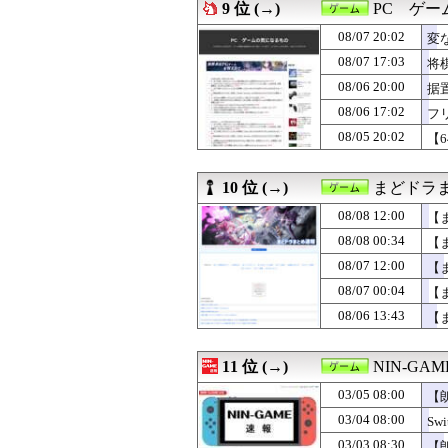
08/07 05:40
【NGS】LG5
9 位 (→)
PC ゲ
08/07 01:10
ブラッドボーン
08/07 20:02
08/07 00:30
【FEH】見切り予
変
08/07 00:04
【まどマギ】ルー
08/07 17:03
将
08/07 00:00
【ドラクエウォ
08/06 20:00
据
08/07 00:00
【モンハンワイル
08/06 23:05
部屋作りゲーム
08/06 17:02
フ
08/06 22:07
【スト6】竹内ジ
08/05 20:02
【
08/06 21:30
【FE万紫千紅】
08/06 21:05
「斬撃を飛ばす
08/06 20:45
【ドラクエウォー
10 位 (→)
まどドラま
08/06 20:40
【ドラクエウォー
08/08 12:00
【
08/06 20:36
【ドラクエウォ
08/06 20:00
据置きゲームを起
08/08 00:34
【
08/06 19:30
【FEH】今回の
08/07 12:00
【
08/06 19:00
【ポケチャン】可
08/06 17:02
08/07 00:04
フリック入力が慣
【
08/06 13:43
【まどマギ】ほむ
08/06 13:43
【
08/06 13:27
【ガークリ】正統
08/06 12:00
【まどドラ】た
08/06 05:00
【NGS】メイン
11 位 (→)
NIN-GA
08/06 03:15
【アイギス】納
03/05 08:00
【
08/06 01:10
お前らが思うバ
08/06 00:00
【まどドラ】プ
03/04 08:00
S
08/06 00:00
【モンハンワイ
03/03 08:30
【