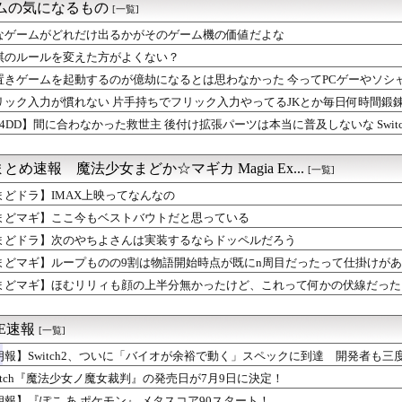
「レアレンス」シリーズが強すぎると話題に【アプグレも約束】
ームの気になるもの
[一覧]
全クリしたんだが
知の下地、彼が持ってますよ👍🏻
なゲームがどれだけ出るかがそのゲーム機の価値だよな
プものの9割は物語開始時点が既にn周目だったって仕掛けがあるよ...
棋のルールを変えた方がよくない？
ーク】無課金の武器選びは周回重視？高難度対策との優先度を議論
置きゲームを起動するのが億劫になるとは思わなかった 今ってPCゲーやソシ
ズ】睡眠・麻痺はどう使う？モンスター別の回避と攻撃チャンスまと...
、確率で出現するイカを見るとクラッシュする不具合が発生
リック入力が慣れない 片手持ちでフリック入力やってるJKとか毎日何時間鍛
ョン選手「どう考えても調整の時期がおかしい。大会の真っただ中に...
64DD】間に合わなかった救世主 後付け拡張パーツは本当に普及しないな Switch
これ速攻でFEHに実装されそう
」←ぶっちゃけ好き？嫌い？
ク】ドラゴンコープスを高速撃破！勇者・クロノス・月輪など攻略編...
とめ速報 魔法少女まどか☆マギカ Magia Ex...
[一覧]
ク】ドラゴンコープスのこころSは何個必要？性能と使い道を巡り評...
まどドラ】IMAX上映ってなんなの
ーク】イベントは全4章？スカウトや限定アクセサリーを巡る反応
動するのが億劫になるとは思わなかった 今ってPCゲーやソシャゲ...
まどマギ】ここ今もベストバウトだと思っている
錬成で一番強いのマリータじゃね？？？
まどドラ】次のやちよさんは実装するならドッペルだろう
愛いポケモン統一パーティのおすすめは？相性補完や地面タイプの選...
れない 片手持ちでフリック入力やってるJKとか毎日何時間鍛錬し...
まどマギ】ループものの9割は物語開始時点が既にn周目だったって仕掛けが
リリィも顔の上半分無かったけど、これって何かの伏線だったりする...
まどマギ】ほむリリィも顔の上半分無かったけど、これって何かの伏線だった
派だけど、デッッッカって感じの水着のマネ、ラファエ口、セッシュ...
まになんでこいつ混じってんの？ってコラボあるよね
ストーリー更新！今回はバトルもあるぞ！そして続きが気になる展開...
ME速報
[一覧]
涼の浴衣イベ！？マータンとリッチ、エターナーが来る模様！！！
朗報】Switch2、ついに「バイオが余裕で動く」スペックに到達 開発者も
カゲーて何？
レマ2戦まけた…もういいや…
witch『魔法少女ノ魔女裁判』の発売日が7月9日に決定！
ルズ】罠の上に大タル爆弾は迷惑？吹き飛ばしと立ち回りを巡る議論
朗報】『ぽこ あ ポケモン』 メタスコア90スタート！