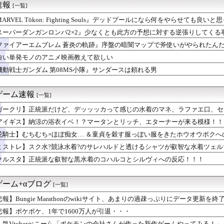
速報
[一覧]
ナーのお見合い話を聞いてしまい冷静ではいられないドリームジャー...
ィーダービー】CM「世界にホメを！ぐっぢょぶ大賞」篇
ARVEL Tōkon: Fighting Souls』デッドプールになら何をやらせても良
オケでさり気なく替え歌するトレーナーとそれに気づいているブーケ
スーパーダンガンロンパ2×2』少なくとも此方の予想に対する逆張りしてくる
ー』面白かったわ
実際にやってみるトレーナー【ウマ娘 まとめ】#shorts
ファイアーエムブレム 蒼炎の軌跡』序盤の暗闇マップで斧使いがやられたん
告知】ブエナとディザイアがケンタッキーとのコラボ情報をお届けだ！
白い単発モノのアニメ映画教えて欲しい
アニメで史上最低の後付け
機動戦士ガンダム 第08MS小隊』サンダースは頼れる男
しいと感じたらおっさん
RPG化したらを考えるスレ
とかいう謎のモビルスーツ
ゲーム速報
[一覧]
こ今もベストバウトだと思っている
イギリスの武ルメファンの痛バッグｗｗｗ 他ウマ娘・競馬小ネタま...
ガークリ】正統派だけど、デッッッカって感じの水着のマネ、ラファエ口、セ
によるとうおおお万紫は重厚なストーリー！これは期待できるな！(...
アイギス】納涼の浴衣イベ！？マータンとリッチ、エターナーが来る模様！！
ーク】レベルカンストは普通？全職達成の難易度とメリットを議論
ズ】アセンダンスまで何を周回する？護石集め・零式報酬・豪鬼運用...
花騎士】むちむち×ほぼ痴女… ＆童貞を穀す服っぽい服をきたホウオウボクへ
メで史上最低の後付け
ミストレ】スク水?競泳水着?のサレハルドと透けるシャツが叡智な水着ツェ
勢が描いたウマ娘からしか得られない栄養がある
クルスタ】正統派な叡智な黒水着のコハルコとシルヴィへの反応！！！
期衣装ってなかなか尖ってるよね
ン総合スレ
 Goo Goo Babies?!#umamu...
のゲーム+αブログ
[一覧]
トラ演奏家「ゲーム音楽をやらないと儲からなくなった。本当にイラ...
ak Comedy Ahh Face
悲報】Bungie Marathonのwikiサイト、あまりの過疎っぷりにデータ更新を
ピ3は切れ者不要という結論に達した
悲報】ポケポケ、1年で1600万人が引退・・・
亜美、双海真美、三浦あずさ、秋月律子のカードのみが出現する『d...
人気Vtuberぺこーら「ポケモンの会社さんが作った新作ゲームやってみる！」