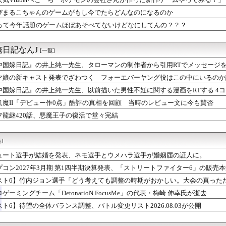
子のマンホール楽しみ🐟
のアニメ映画教えて欲しい
びまるこちゃんのゲームがもし今でたらどんなのになるのか
ーエンブレム最新作、キャラクターカスタマイズで「あなたの姿を選...
Sって今年話題のゲームほぼあそべてないけどなにしてんの？？？
のラスボス、誰も覚えていない説
クロールバー、小さすぎませんか?
/7(金)21:30頃~「つみまつよるまち」終演後 スペース...
日記なんJ
[一覧]
れだけ出るかがそのゲーム機の価値だよな
3月期 第1四半期決算発表、「ストリートファイター6」の販売...
中国嫁日記』の井上純一先生、タローマンの制作者から引用RTでメッセージを
美からの留守番電話聞いたPさんたち☎
マ娘の新キャスト発表でざわつく フォーエバーヤング役はこの中にいるのか
ム 第08MS小隊』サンダースは頼れる男
中国嫁日記』の井上純一先生、以前描いた男性不妊に関する漫画をRTする 4
ピオンズ】ゲッコウガ対策やスコヴィランの評価は？対戦環境を語る...
 UP SHOP「オペラセリア」コラボ情報 第2弾公開⚔
飢魔II「デビュー作0点」酷評の真相を回顧 当時のレビュー文に今も賛否
ホモがバリバリ現役なのにそれの上位互換みたいなの出してくるとはね
フ龍継420話、悪魔王子の復活で堂々完結
f Context…
ピオンズ】ピカチュウやイーブイ等「進化前ポケモン」の実戦投入は...
 レイダース』スモーカーは本体が弱いからぎりぎり許せ… やっぱ...
]
変えた方がよくない？
晩御飯のおかずがチクワだけみたいな回があった気がする
ュート選手が結婚を発表、ネモ選手とウメハラ選手が婚姻届の証人に。
イダーに使ったの勿体ないよね選手権」グランプリは仮面ライダーシ...
プコン2027年3月期 第1四半期決算発表、「ストリートファイター6」の販売本
ル変わってるな 前はヒーローズで終わってたのにどうした
売上。
スト6】竹内ジョン選手「どう考えても調整の時期がおかしい。大会の真った
ク】とこしえの杖は確保必須だった？代用武器と後から伸びる評価を...
終わった後は微調整。趣旨が一貫してない」
のやちよさんは実装するならドッペルだろう
ゲーミングチーム「DetonatioN FocusMe」の代表・梅崎 伸幸氏が逝去
カバルドン対策とニンフィア増加への回答は？対戦環境の考察まとめ
スト6】待望の全体バランス調整、バトル変更リスト2026.08.03が公開
シーズン終盤のランクマッチ戦績報告と環境・レート帯を巡る議論
ピオンズ】特殊ガブリアスの型と採用価値とは？メガ進化やスカーフ...