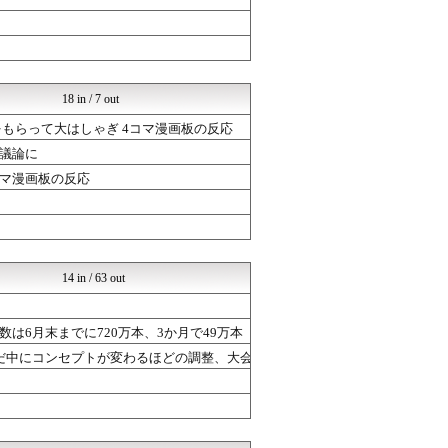
ミリシタまとめ雑談
けおけお速報
ルフレch. - ファイア...
ゲーハーの窓
ミリシタまとめ雑談
ミリシタまとめ雑談
18 in / 7 out
PC ゲームの気になるもの
チゲ速
もらって大はしゃぎ 4コマ漫画板の反応
ミリシタまとめ雑談
議論に
けおけお速報
コマ漫画板の反応
ポケチャン攻略まとめ速報｜...
ミリシタまとめ雑談
ルフレch. - ファイア...
あげません！～ウマ娘まとめ...
ポケチャン攻略まとめ速報｜...
けおけお速報
14 in / 63 out
PC ゲームの気になるもの
けおけお速報
けおけお速報
数は6月末までに720万本、3か月で49万本
ルフレch. - ファイア...
だ中にコンセプトが変わるほどの調整、大会
ドラゴンクエストウォークま...
まどドラまとめ速報 魔法少...
ポケチャン攻略まとめ速報｜...
ポケチャン攻略まとめ速報｜...
ポケチャン攻略まとめ速報｜...