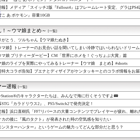
、泣く泣くクソアプデしてしまう
わなかった救世主 後付け拡張パーツは本当に普及しないな Sw...
朗報】メディア「スイッチ2版『Fallout4』はフレームレート安定、グラはPS4
 PS5物理ディスク廃止の怒りが収まらずボイコットを呼びかけて...
ぽこ あ ポケモン』容量10GB
ん！～ウマ娘まとめ～
[一覧]
りがとう、ツルちゃん【ウマ娘たぬき】
ウマ娘】トレーナーのお見合い話を聞いてしまい冷静ではいられないドリーム
ウマ娘 プリティーダービー】CM「世界にホメを！ぐっぢょぶ大賞」篇
マ娘のライブを実際にやってみるトレーナー【ウマ娘 まとめ】#shorts
超特大コラボ告知】ブエナとディザイアがケンタッキーとのコラボ情報をお届
マー遅報
[一覧]
ayStation®のキャラクターたちは、みんなで海に行くそうですよ🚃
STG『カラドリウス2』、PS5/Switch2で発売決定！
悲報】浜口直樹氏「FF7リバースの大量コンテンツでプレイヤーが疲れ、離れた
オカの後に『風のタクト』が発表された時の空気感を知りたい
モンスターハンター』というゲームの魅力ってどんな部分だと思う？