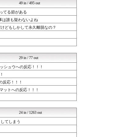
49 in / 495 out
あげません！～ウマ娘まとめ...
あげません！～ウマ娘まとめ...
いと思ってる節がある
ウマツイちゃんねる
事は誰も疑わないよね
げぇ速
あげません！～ウマ娘まとめ...
だけどもしかして永久離脱なの？
あげません！～ウマ娘まとめ...
げぇ速
ウマ娘うまぴょい速報
ゲーハーの窓
ゆるゲーマー遅報
29 in / 77 out
まどドラまとめ速報 魔法少...
ウマ娘うまぴょい速報
ッシュウへの反応！！！
ルフレch. - ファイア...
！
ドラゴンクエストウォークま...
の反応！！！
【モンハンワイルズ】モンス...
ゆるゲーマー遅報
ルマットへの反応！！！
ウマ娘うまぴょい速報
ミリシタまとめ雑談
ゲーハーの窓
あげません！～ウマ娘まとめ...
24 in / 1263 out
ゆるゲーマー遅報
あげません！～ウマ娘まとめ...
終了してしまう
ウマ娘うまぴょい速報
ミリシタまとめ雑談