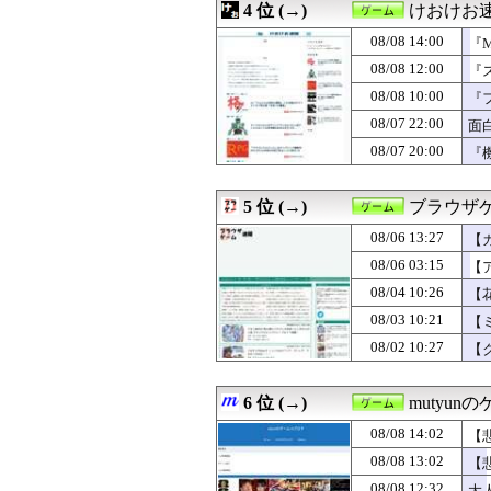
4 位 (→)
けおけお
08/08 07:50
【ウマ娘】トレー
08/08 07:10
【ウマ娘 プリテ
08/08 14:00
『M
08/08 07:10
【ウマ娘】カラ
08/08 12:00
『
08/08 07:05
『クロノトリガ
08/08 10:00
08/08 06:50
ウマ娘のライブを
『
08/08 06:30
【超特大コラボ
08/07 22:00
面
08/08 06:05
漫画・ゲーム・
08/07 20:00
『
08/08 01:17
【ウマ娘】懐か
08/08 01:15
もしも日本全土が
08/08 01:00
『ガンタンク』
5 位 (→)
ブラウザ
08/08 00:34
【まどマギ】こ
08/08 00:31
【小ネタ・画像】
08/06 13:27
【
08/08 00:30
【FEH】リーク
08/06 03:15
【
08/08 00:00
【ドラクエウォ
08/04 10:26
08/08 00:00
【モンハンワイル
【
08/08 00:00
漫画ゲームアニ
08/03 10:21
【
08/07 23:44
【ウマ娘】海外
08/02 10:27
【
08/07 23:30
【ミリシタ】初
08/07 23:05
キム・カッファ
08/07 23:00
Super Creek Want
6 位 (→)
mutyun
08/07 23:00
【悲報】オーケス
08/07 22:45
Pure Sadness, Pe
08/08 14:02
【
08/07 22:39
【8月LOH】ス
08/08 13:02
【
08/07 22:09
【ミリシタ】双海
08/08 12:32
大