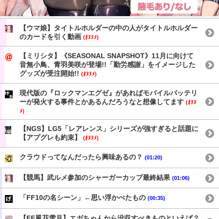
【ウマ娘】タイトルホルダーの中の人がタイトルホルダー
のカードを引く動画
(ｵﾇﾇﾒ)
【ミリシタ】《SEASONAL SNAPSHOT》11月に向けて
音無小鳥、青羽美咲が登場!!「勤労感謝」をイメージした
グッズが受注開始!!
(ｵﾇﾇﾒ)
現代版の『ロックマンエグゼ』があればモバイルバッテリ
ーが発火する事件とかあるんだろうなと想像してます
(ｵﾇﾇ
ﾒ)
【NGS】LG5「レアレンス」シリーズが強すぎると話題に
【アプグレも約束】
(ｵﾇﾇﾒ)
クラウドってなんだったら興味あるの？
(01:20)
【競馬】武ルメ参加のシャーガーカップ最終結果
(01:06)
「FF10の名シーン」←思い浮かべたもの
(00:35)
【FE風花雪月】エガちゃんから没収すべきものといえば？