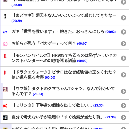
(00:30)
【まどマギ】廻天もなんかいよいよって感じしてきたなー
(00:29)
ガキ「世界を救います」←飽きた。おっさんにしろ
(00:02)
お前らが思う「バカゲー」って何？
(00:00)
【モンハンワイルズ】HR999でも乙るのは恥ずかしい？カ
ンストハンターへの幻想を巡る議論
(00:00)
【ドラクエウォーク】ピサロはなぜ経験値の玉をくれた？
使い道を巡る考察
(00:00)
【ウマ娘】タクトのクマちゃんTシャツ、なんで汗かいて
るんです？
(23:34)
【ミリシタ】下半身の個性を出して欲しい…
(23:30)
自分で考えない子が急増中「すぐ検索が当たり前」
(23:30)