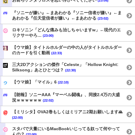
お前らケンタウロスを思い浮かべてください
(23:05)
『ソニーが嫌い』←まあわかる『ソニー信者が嫌い』←ま
あわかる『任天堂信者が嫌い』←まあわかる
(23:02)
ロキソニン「どんな痛みも治しちゃいますw」←現代のエ
リクサーやろ…
(23:00)
【ウマ娘】タイトルホルダーの中の人がタイトルホルダー
のカードを引く動画
(22:33)
三大2Dアクションの傑作「Celeste」「Hollow Knight:
Silksong」あとひとつは？
(22:30)
【ウマ娘】「マイル」6
(22:10)
【朗報】ソニーAAA『マーベル闘魂』、同接2.4万の大盛
況ｗｗｗｗｗｗ
(22:02)
【ミリシタ】OVA2巻もしくはミリアニ2期お願いします🙏
(22:00)
スタバで大量にいるMacBookいじってる奴って何やって
んの？
(22:00)