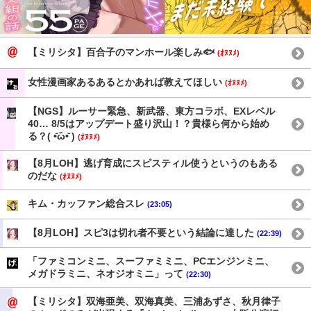
【ミリシタ】百合子のマンホール楽しみ🐟
(ｵﾇﾇﾒ)
女性漫画家あるあるとかあれば教えてほしい
(ｵﾇﾇﾒ)
【NGS】ルーサー緊急、新武器、東方コラボ、EXレベル
40… 8/5はアップデート盛り沢山！？貴様ら何から始め
る？( •᷄ὤ•᷅ )
(ｵﾇﾇﾒ)
【8月LOH】逃げ育成にスピスティル使うというのもある
のだな
(ｵﾇﾇﾒ)
キム・カッファン総合スレ
(23:05)
【8月LOH】スピ3は切れ者不要という結論に達した
(22:39)
「ファミコンミニ、スーファミミニ、PCエンジンミニ、
メガドラミニ、ネオジオミニ」って
(22:30)
【ミリシタ】双海亜美、双海真美、三浦あずさ、秋月律子