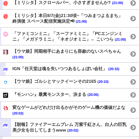
【ミリシタ】スクロールバー、小さすぎませんか?
(21:00)
【ミリシタ】本日8/7(金)21:30頃~「つみまつよるまち」
終演後 スペース配信実施決定📢
(21:00)
「ファミコンミニ」「スーファミミニ」「PCエンジンミ
ニ」「メガドラミニ」「ネオジオミニ」← こいつら
(21:00)
【ウマ娘】同期相手にあまりにも容赦のないスペちゃん
(21:00)
IGN「任天堂は魂を失いつつあるしょぼい会社」
(20:32)
【ウマ娘】ゴルシとマックイーンその2165
(20:10)
『モンハン』最糞モンスター、決まる
(20:05)
変なゲームがどれだけ出るかがそのゲーム機の価値だよな
(20:02)
【朗報】ファイアーエムブレム 万紫千紅さん、白人の巨乳
美少女を出してしまうwww
(20:02)