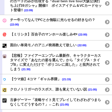
のカードのみが出現する『dual twin live tour大阪公演打
ち上げ39ガシャ』開催!! ボイスアイテム＆VCカードセッ
ト登場!!
(22:09)
チー牛ってなんでPCとか無駄に光らせるの好きなの？
(22:00)
【ミリシタ】百合子のマンホール楽しみ🐟
(22:00)
面白い単発モノのアニメ映画教えて欲しい
(22:00)
【悲報】ファイアーエンブレム最新作、キャラクターカス
タマイズで「あなたの姿を選んで」から「タイプA・タイ
プB」に変えただけで「ポリコレに屈した」と批判されて
しまう
(21:30)
【ウマ娘】4コマ「ギャル界隈」
(21:15)
クロノトリガーのラスボス、誰も覚えていない説
(21:05)
古参ゲーマー「攻略サイト見てプレイしてわざわざつまら
なくしてどうするの？」←これ
(21:05)