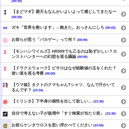
(00:30)
【まどマギ】廻天もなんかいよいよって感じしてきたなー
(00:29)
ガキ「世界を救います」←飽きた。おっさんにしろ
(00:02)
お前らが思う「バカゲー」って何？
(00:00)
【モンハンワイルズ】HR999でも乙るのは恥ずかしい？カ
ンストハンターへの幻想を巡る議論
(00:00)
【ドラクエウォーク】ピサロはなぜ経験値の玉をくれた？
使い道を巡る考察
(00:00)
【ウマ娘】タクトのクマちゃんTシャツ、なんで汗かいて
るんです？
(23:34)
【ミリシタ】下半身の個性を出して欲しい…
(23:30)
自分で考えない子が急増中「すぐ検索が当たり前」
(23:30)
お前らケンタウロスを思い浮かべてください
(23:05)