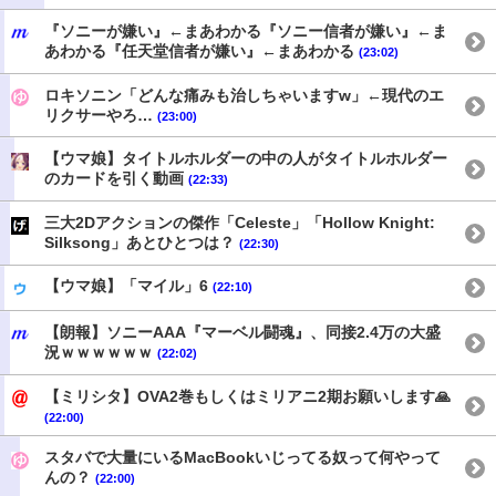
『ソニーが嫌い』←まあわかる『ソニー信者が嫌い』←ま
あわかる『任天堂信者が嫌い』←まあわかる
(23:02)
ロキソニン「どんな痛みも治しちゃいますw」←現代のエ
リクサーやろ…
(23:00)
【ウマ娘】タイトルホルダーの中の人がタイトルホルダー
のカードを引く動画
(22:33)
三大2Dアクションの傑作「Celeste」「Hollow Knight:
Silksong」あとひとつは？
(22:30)
【ウマ娘】「マイル」6
(22:10)
【朗報】ソニーAAA『マーベル闘魂』、同接2.4万の大盛
況ｗｗｗｗｗｗ
(22:02)
【ミリシタ】OVA2巻もしくはミリアニ2期お願いします🙏
(22:00)
スタバで大量にいるMacBookいじってる奴って何やって
んの？
(22:00)