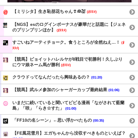
【ミリシタ】生き恥朋花ちゃん👙👰💒
(ｵﾇﾇﾒ)
【NGS】esのログインボーナスが豪華だと話題に【ジェネ
のプリンプリンほか】
(ｵﾇﾇﾒ)
すごいねアーティチョーク。食うところが全然ねえ…！
(ｵ
ﾇﾇﾒ)
【競馬】ピョイットハレルヤが8戦目で初勝利！久しぶり
にウマ娘ネーム馬が勝利
(ｵﾇﾇﾒ)
クラウドってなんだったら興味あるの？
(01:20)
【競馬】武ルメ参加のシャーガーカップ最終結果
(01:06)
いまだに続いていると聞いてビビる漫画「ながされて藍蘭
島」「咲」「らき☆すた」
(01:00)
「FF10の名シーン」←思い浮かべたもの
(00:35)
【FE風花雪月】エガちゃんから没収すべきものといえば？