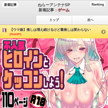
ねらーアンテナSP
Ranking
新着記事
新着記事：
ゲーム
トップ
次へ
【ウマ娘】推しは増え続けるけど最推しは変わらない
(PickUP!)