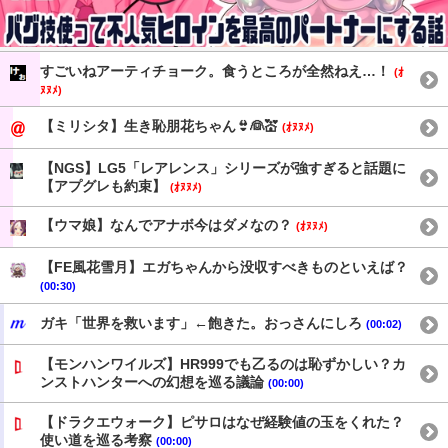
すごいねアーティチョーク。食うところが全然ねえ…！
(ｵ
ﾇﾇﾒ)
【ミリシタ】生き恥朋花ちゃん👙👰💒
(ｵﾇﾇﾒ)
【NGS】LG5「レアレンス」シリーズが強すぎると話題に
【アプグレも約束】
(ｵﾇﾇﾒ)
【ウマ娘】なんでアナボ今はダメなの？
(ｵﾇﾇﾒ)
【FE風花雪月】エガちゃんから没収すべきものといえば？
(00:30)
ガキ「世界を救います」←飽きた。おっさんにしろ
(00:02)
【モンハンワイルズ】HR999でも乙るのは恥ずかしい？カ
ンストハンターへの幻想を巡る議論
(00:00)
【ドラクエウォーク】ピサロはなぜ経験値の玉をくれた？
使い道を巡る考察
(00:00)