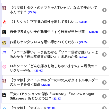
【ウマ娘】タクトのクマちゃんTシャツ、なんで汗かいて
るんです？
(23:34)
【ミリシタ】下半身の個性を出して欲しい…
(23:30)
自分で考えない子が急増中「すぐ検索が当たり前」
(23:30)
お前らケンタウロスを思い浮かべてください
(23:05)
『ソニーが嫌い』←まあわかる『ソニー信者が嫌い』←ま
あわかる『任天堂信者が嫌い』←まあわかる
(23:02)
ロキソニン「どんな痛みも治しちゃいますw」←現代のエ
リクサーやろ…
(23:00)
【ウマ娘】タイトルホルダーの中の人がタイトルホルダー
のカードを引く動画
(22:33)
三大2Dアクションの傑作「Celeste」「Hollow Knight:
Silksong」あとひとつは？
(22:30)
【ウマ娘】「マイル」6
(22:10)