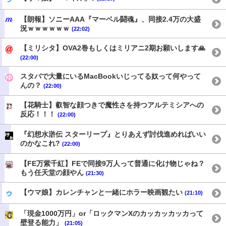
【朗報】ソニーAAA『マーベル闘魂』、同接2.4万の大盛
況ｗｗｗｗｗｗ
(22:02)
【ミリシタ】OVA2巻もしくはミリアニ2期お願いします🙏
(22:00)
スタバで大量にいるMacBookいじってる奴って何やって
んの？
(22:00)
【花騎士】叡智な顔つきで魔性さを持つアルテミシアへの
反応！！！
(22:00)
『幻想水滸伝 スターリープ』とりあえず討伐進めればいい
のかなこれ?
(22:00)
【FE万紫千紅】FEで同接9万人って普通に化け物じゃね？
もう任天堂の顔やん
(21:30)
【ウマ娘】カレンチャンと一緒にホラー映画観たい
(21:10)
「現金1000万円」or「ロックマンXのカッカッカッカって
壁登る能力」
(21:05)