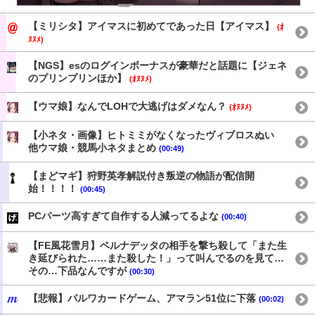
【ミリシタ】アイマスに初めてであった日【アイマス】
(ｵ
ﾇﾇﾒ)
【NGS】esのログインボーナスが豪華だと話題に【ジェネ
のプリンプリンほか】
(ｵﾇﾇﾒ)
【ウマ娘】なんでLOHで大逃げはダメなん？
(ｵﾇﾇﾒ)
【小ネタ・画像】ヒトミミがなくなったヴィブロスぬい
他ウマ娘・競馬小ネタまとめ
(00:49)
【まどマギ】狩野英孝解説付き叛逆の物語が配信開
始！！！！
(00:45)
PCパーツ高すぎて自作する人減ってるよな
(00:40)
【FE風花雪月】ベルナデッタの相手を撃ち殺して「また生
き延びられた……また殺した！」って叫んでるのを見て…
その…下品なんですが
(00:30)
【悲報】パルワカードゲーム、アマラン51位に下落
(00:02)