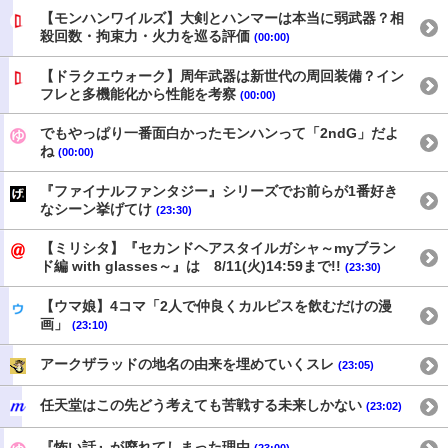
【モンハンワイルズ】大剣とハンマーは本当に弱武器？相
殺回数・拘束力・火力を巡る評価
(00:00)
【ドラクエウォーク】周年武器は新世代の周回装備？イン
フレと多機能化から性能を考察
(00:00)
でもやっぱり一番面白かったモンハンって「2ndG」だよ
ね
(00:00)
『ファイナルファンタジー』シリーズでお前らが1番好き
なシーン挙げてけ
(23:30)
【ミリシタ】『セカンドヘアスタイルガシャ～myブラン
ド編 with glasses～』は 8/11(火)14:59まで!!
(23:30)
【ウマ娘】4コマ「2人で仲良くカルピスを飲むだけの漫
画」
(23:10)
アークザラッドの地名の由来を埋めていくスレ
(23:05)
任天堂はこの先どう考えても苦戦する未来しかない
(23:02)
『怖い話』が廃れてしまった理由
(23:00)