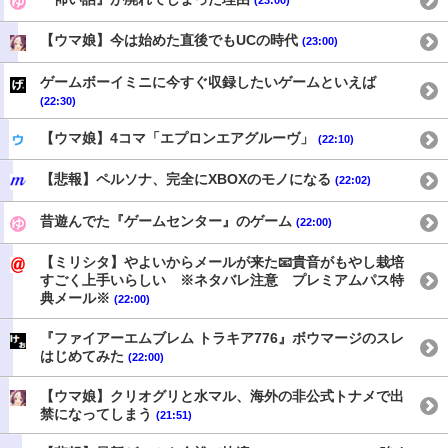
【ウマ娘】今は始めた直後でもUCの時代
(23:00)
ゲームボーイミニに今すぐ収録したいゲームといえば
(22:30)
【ウマ娘】4コマ「エプロンエアグルーヴ」
(22:10)
【悲報】ペルソナ、完全にXBOXのモノになる
(22:02)
昔遊んでた『ゲームセンター』のゲーム
(22:00)
【ミリシタ】やよいからメールが来た📧貴音がもやし栽培
すごく上手いらしい ※ネタバレ注意 プレミアムパス特
典メール※
(22:00)
『ファイアーエムブレム トラキア776』ボウマージのスレ
はじめてみた
(22:00)
【ウマ娘】クリオグリと水マル、海外の非公式トナメで出
禁になってしまう
(21:51)