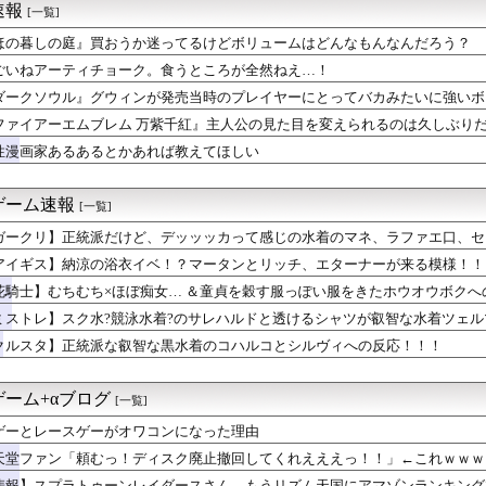
速報
[一覧]
ラクル
、FEの主人公の性別を「TypeA」「TypeB」と言ってし...
ほの暮しの庭』買おうか迷ってるけどボリュームはどんなもんなんだろう？
ストーリー更新！今回はバトルもあるぞ！そして続きが気になる展開...
ごいねアーティチョーク。食うところが全然ねえ…！
テの独占タイトル数がヤバすぎると話題に！
涼の浴衣イベ！？マータンとリッチ、エターナーが来る模様！！！
ダークソウル』グウィンが発売当時のプレイヤーにとってバカみたいに強いボ
カゲーて何？
ファイアーエムブレム 万紫千紅』主人公の見た目を変えられるのは久しぶり
が途中でロング→ショートになる作品
性漫画家あるあるとかあれば教えてほしい
】これゲームの全体の流れどんな感じになるんだ…？
の海外ニキの『NEXT FRONTIER』メタルカバーきたあ...
トオのホメメテオ
ゲーム速報
[一覧]
レマ2戦まけた…もういいや…
ス系STGのパワーアップってスピード調整できないの？
ガークリ】正統派だけど、デッッッカって感じの水着のマネ、ラファエ口、セ
ルズ】罠の上に大タル爆弾は迷惑？吹き飛ばしと立ち回りを巡る議論
アイギス】納涼の浴衣イベ！？マータンとリッチ、エターナーが来る模様！！
ーク】おやすむ・もぐもぐは必要？報酬とバッテリー消費を巡る評価
生の脳を破壊していそうなアイドルちゃん🧠⚡
花騎士】むちむち×ほぼ痴女… ＆童貞を穀す服っぽい服をきたホウオウボクへ
ンカーのトレンドは逃げ2差し1らしい
ミストレ】スク水?競泳水着?のサレハルドと透けるシャツが叡智な水着ツェ
、泣く泣くクソアプデしてしまう
クルスタ】正統派な叡智な黒水着のコハルコとシルヴィへの反応！！！
メンとケイちゃん
ト『Destiny』コミュを見たみんなの反応は👀 ※ネタバレ...
あるとかあれば教えてほしい
のゲーム+αブログ
[一覧]
ンチャンフィギュア、マイケル・ジャクソンみたいになってしまう
】セテス…一体誰なんだ…すごい見覚えのあるキャラ多い
ゲーとレースゲーがオワコンになった理由
んのゲームがもし今でたらどんなのになるのか
天堂ファン「頼むっ！ディスク廃止撤回してくれえええっ！！」←これｗｗｗ
ラーミズギって結構攻めてるよね👙
悲報】スプラトゥーンレイダースさん、もうリズム天国にアマゾンランキングで敗