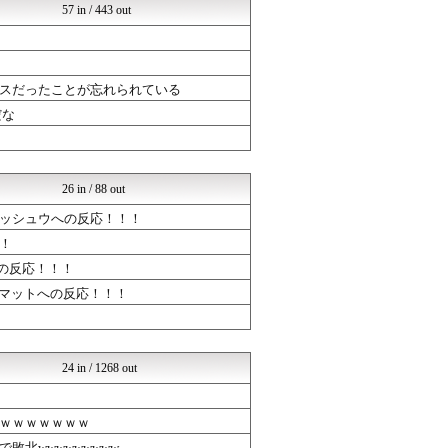
57 in / 443 out
ウマツイちゃんねる
mutyunのゲーム+αブ...
ぷそファン@PSO2NGS...
mutyunのゲーム+αブ...
ブラウザゲーム速報
スだったことが忘れられている
ゲーハーの窓
だな
ゆるゲーマー遅報
ルフレch. - ファイア...
ウマ娘うまぴょい速報
ウマツイちゃんねる
26 in / 88 out
まどドラまとめ速報 魔法少...
ゆるゲーマー遅報
ッシュウへの反応！！！
【モンハンワイルズ】モンス...
！
ドラゴンクエストウォークま...
の反応！！！
ミリシタまとめ雑談
ウマ娘うまぴょい速報
ルマットへの反応！！！
ゲーハーの窓
ウマツイちゃんねる
ミリシタまとめ雑談
けおけお速報
24 in / 1268 out
ウマ娘うまぴょい速報
ルフレch. - ファイア...
ゲーハーの窓
ｗｗｗｗｗｗｗ
ミリシタまとめ雑談
北wwwwwwwww