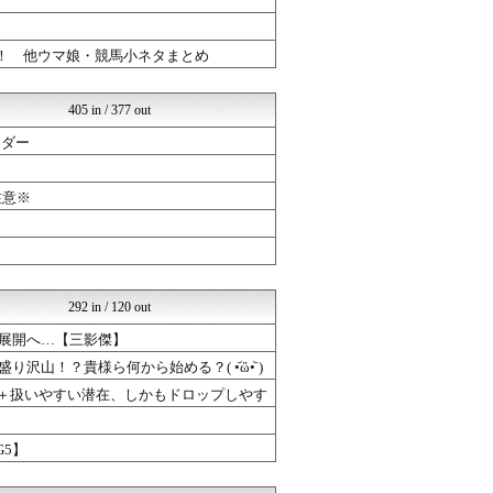
げぇ速
ドラゴンクエストウォークま...
ああ！ 他ウマ娘・競馬小ネタまとめ
ゆるゲーマー遅報
まどドラまとめ速報 魔法少...
ミリシタまとめ雑談
405 in / 377 out
ポケチャン攻略まとめ速報｜...
けおけお速報
ーダー
げぇ速
ポケチャン攻略まとめ速報｜...
ウマツイちゃんねる
注意※
げぇ速
mutyunのゲーム+αブ...
ポケチャン攻略まとめ速報｜...
ゆるゲーマー遅報
けおけお速報
292 in / 120 out
げぇ速
mutyunのゲーム+αブ...
る展開へ…【三影傑】
ウマ娘うまぴょい速報
沢山！？貴様ら何から始める？( •᷄ὤ•᷅ )
ウマツイちゃんねる
げぇ速
さ＋扱いやすい潜在、しかもドロップしやす
mutyunのゲーム+αブ...
ゆるゲーマー遅報
G5】
mutyunのゲーム+αブ...
ウマ娘うまぴょい速報
mutyunのゲーム+αブ...