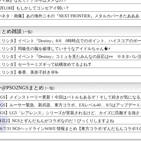
ウマ娘】なんでアナボ今はダメなの？
ロボキャラ居る」←まぁわかる「回復魔法でロボキャラが回復」←？
8月LOH】もしかしてコンセアイ弱い？
ーク】千里行を快適に周回！ワンパン編成と武器変更による効率改善
ャラ」←よくいる 「強いおばさんキャラ」← 全然いない
小ネタ・画像】あの海外ニキの『NEXT FRONTIER』メタルカバーきたあ
まになんでこいつ混じってんの？ってコラボあるよね
ト『Destiny』8/6 0時時点でのポイント、ハイスコア...
まとめ雑談
[一覧]
受けループ対策はどうすべき？メガゲンガーや挑発技の評価を巡る議論
グウィンが発売当時のプレイヤーにとってバカみたいに強いボスだっ...
ミリシタ】イベント『Destiny』8/6 0時時点でのポイント、ハイスコアのボ
F WORLD』、改善に向けてアプデ計画公表
ミリシタ】同級生の脳を破壊していそうなアイドルちゃん🧠⚡
ムラっけオニゴーリ・スコヴィラン戦術の強さと対策を巡る意見まとめ
とマックイーンその2163
ミリシタ】イベント『Destiny』コミュを見たみんなの反応は👀 ※ネタバレ
、アプリ版「たけしの挑戦状」が配信開始
ミリシタ】セーラーミズギって結構攻めてるよね👙
むっ！ディスク廃止撤回してくれえええっ！！」←これｗｗｗｗｗｗ...
ミリシタ】春香、美奈子好き🍪☕
ピオンズ】主人公のキャラメイクとJK風コーディネート、男主人公...
of Reincarnationは皆様からのご意見を真摯...
ムブレム 万紫千紅』主人公の見た目を変えられるのは久しぶりだな
@PSO2NGSまとめ
[一覧]
エ』のAIチャットRPGが8月に配信
ゥーンレイダースさん、もうリズム天国にアマゾンランキングで敗北...
NGS】メインストーリー更新！今回はバトルもあるぞ！そして続きが気にな
でアナボ今はダメなの？
NGS】ルーサー緊急、新武器、東方コラボ、EXレベル40… 8/5はアップデート盛り
男性とデートするハローさん
宿屋』の存在意義が薄い
NGS】LG5「レアレンス」シリーズが実装されるけど、カイズに匹敵する強
ーエムブレムさん、ついにキャラ成長率がゲーム内で見れるようにな...
しいらしい( •᷄ὤ•᷅ )
緑豆2】NGSとずんだもんがコラボなのだ！びっくりしますよね
冒険』のリメイクや新作が発売されない理由は？なぜ？
26/7/31 NGSヘッドラインWAVE 情報まとめ【東方コラボ/ずんだもんコラボ/L
t of Reincarnationはパリィ系・ソウルラ...
しかしてコンセアイ弱い？
アトリエ新作、PS4・PS5ハブで発表！