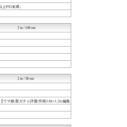
以上PS5未満」
2 in / 149 out
2 in / 58 out
娘/新ガチャ評価/作画3.8h+1.2h/編集