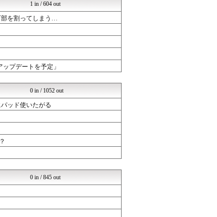
1 in / 604 out
万部を割ってしまう…
続的にアップデートを予定」
0 in / 1052 out
にパッド使いたがる
？
0 in / 845 out