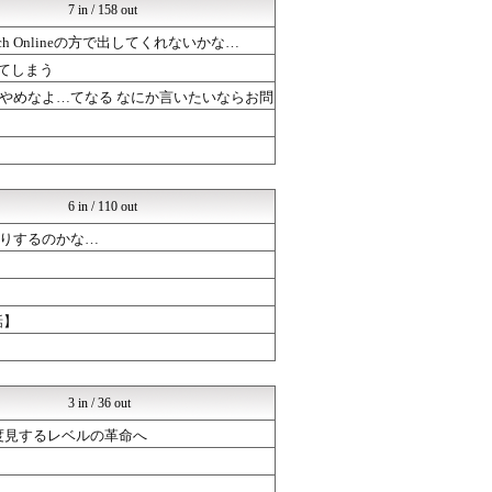
ぷそファン@PSO2NGS...
7 in / 158 out
ルフレch. - ファイア...
 Onlineの方で出してくれないかな…
まどドラまとめ速報 魔法少...
【モンハンワイルズ】モンス...
てしまう
ゲーハーの窓
やめなよ…てなる なにか言いたいならお問
ルフレch. - ファイア...
ゲーハーの窓
PC ゲームの気になるもの
ルフレch. - ファイア...
PC ゲームの気になるもの
まどドラまとめ速報 魔法少...
6 in / 110 out
チゲ速
りするのかな…
ブラウザゲーム速報
なんJGamers
ゲーハーの窓
まどドラまとめ速報 魔法少...
【モンハンワイルズ】モンス...
話】
ゲーハーの窓
PC ゲームの気になるもの
PC ゲームの気になるもの
3 in / 36 out
三度見するレベルの革命へ