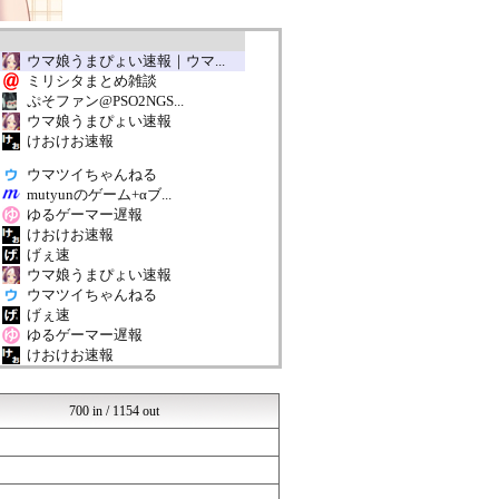
ウマ娘うまぴょい速報｜ウマ...
ミリシタまとめ雑談
ぷそファン@PSO2NGS...
ウマ娘うまぴょい速報
けおけお速報
ウマツイちゃんねる
mutyunのゲーム+αブ...
ゆるゲーマー遅報
けおけお速報
げぇ速
ウマ娘うまぴょい速報
ウマツイちゃんねる
げぇ速
ゆるゲーマー遅報
けおけお速報
まどドラまとめ速報 魔法少...
ブラウザゲーム速報
700 in / 1154 out
げぇ速
ゆるゲーマー遅報
ルフレch. - ファイア...
ウマツイちゃんねる
ウマ娘うまぴょい速報