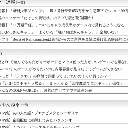
マー遅報
[一覧]
悲報】『週刊少年ジャンプ』、最大発行部数653万部から急降下でついに100
説のクソゲー『たけしの挑戦状』のアプリ版が配信開始！
朗報】『FE万紫千紅』、ついにキャラ成長率がゲーム内で見れるようになる
強いおっさんキャラ」←よくいる 「強いおばさんキャラ」← 全然いない
フリ「Beast of Reincarnationは皆様からのご意見を真摯に受け止め継
]
達とPCで遊んでるんだがキーボードとマウス使った方がいいゲームでも頑な
Switch2』のゲームがやりたいのに内蔵容量が足りなくてゲームができない
うほど『ドラクエ6』の序盤で頑張ってせいれいのよろい買うか？
PG「たまにロボキャラ居る」←まぁわかる「回復魔法でロボキャラが回復」←
みんなのGOLF WORLD』、改善に向けてアプデ計画公表
ちゃんねる
[一覧]
ウマ娘】あの人の話2 ブエナビスタとシーザリオ
ウマ娘】企画配信に挑戦してみたバクシンオー
ウマ娘】ふつくしいポーズをとるルーラーシップ