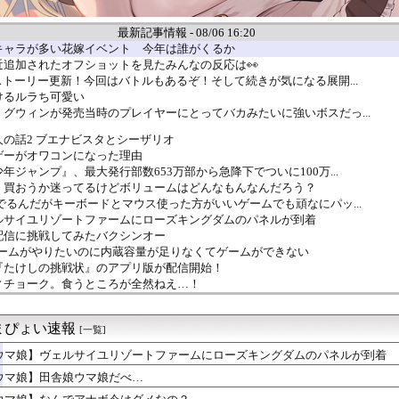
最新記事情報 - 08/06 16:20
キャラが多い花嫁イベント 今年は誰がくるか
近追加されたオフショットを見たみんなの反応は👀
ストーリー更新！今回はバトルもあるぞ！そして続きが気になる展開...
けるルラち可愛い
グウィンが発売当時のプレイヤーにとってバカみたいに強いボスだっ...
の話2 ブエナビスタとシーザリオ
ゲーがオワコンになった理由
年ジャンプ』、最大発行部数653万部から急降下でついに100万...
』買おうか迷ってるけどボリュームはどんなもんなんだろう？
でるんだがキーボードとマウス使った方がいいゲームでも頑なにパッ...
ルサイユリゾートファームにローズキングダムのパネルが到着
配信に挑戦してみたバクシンオー
』のゲームがやりたいのに内蔵容量が足りなくてゲームができない
『たけしの挑戦状』のアプリ版が配信開始！
ィチョーク。食うところが全然ねえ…！
リリィも顔の上半分無かったけど、これって何かの伏線だったりする...
派だけど、デッッッカって感じの水着のマネ、ラファエ口、セッシュ...
まぴょい速報
クエ6』の序盤で頑張ってせいれいのよろい買うか？
[一覧]
万紫千紅』、ついにキャラ成長率がゲーム内で見れるようになる
ウマ娘】ヴェルサイユリゾートファームにローズキングダムのパネルが到着
】今のところこのリシテアみたいなデカパイ籠手使いが一番見た目好み
ウマ娘】田舎娘ウマ娘だべ…
くしいポーズをとるルーラーシップ
娘ウマ娘だべ…