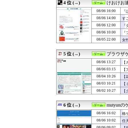
4 位 (→)
けおけお
08/06 06:10
【ウマ娘】策ミ
08/06 06:02
【ポリコレ】任天堂
08/06 16:00
『
08/06 05:00
【NGS】メイン
08/06 14:00
す
08/06 04:02
【朗報】プレス
08/06 12:00
08/06 03:15
【アイギス】納
『
08/06 01:10
お前らが思うバ
08/06 10:00
『
08/06 01:00
メインヒロイン
08/05 22:00
女
08/06 00:30
【FE万紫千紅
08/06 00:30
【小ネタ・画像】あ
08/06 00:10
【ウマ娘】ライ
5 位 (→)
ブラウザ
08/06 00:00
【まどドラ】プ
08/06 00:00
なんでグラディウ
08/06 13:27
【
08/06 00:00
【モンハンワイ
08/06 03:15
【
08/06 00:00
【ドラクエウォ
08/04 10:26
08/05 23:30
【ミリシタ】同級
【
08/05 23:20
【8月LOH】ラ
08/03 10:21
【
08/05 23:05
除霊ゲームさん
08/02 10:27
【
08/05 22:10
【ウマ娘】ラー
08/05 22:00
【ミリシタ】イベン
08/05 22:00
女性漫画家ある
6 位 (→)
mutyun
08/05 21:30
【ウマ娘】カレ
08/05 21:30
【FE万紫千紅
08/06 16:02
格
08/05 21:05
ちびまるこちゃ
08/06 10:02
任
08/05 21:00
【ミリシタ】セー
08/06 09:02
【