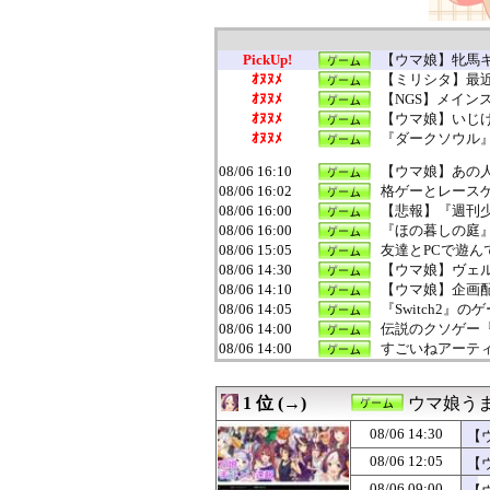
PickUp!
【ウマ娘】牝馬
ｵﾇﾇﾒ
【ミリシタ】最
ｵﾇﾇﾒ
【NGS】メイン
ｵﾇﾇﾒ
【ウマ娘】いじ
ｵﾇﾇﾒ
『ダークソウル』
08/06 16:10
【ウマ娘】あの人
08/06 16:02
格ゲーとレース
08/06 16:00
【悲報】『週刊少
08/06 16:00
『ほの暮しの庭
08/06 15:05
友達とPCで遊ん
08/06 14:30
【ウマ娘】ヴェ
08/06 14:10
【ウマ娘】企画
08/06 14:05
『Switch2
08/06 14:00
伝説のクソゲー
08/06 14:00
すごいねアーテ
08/06 13:43
【まどマギ】ほむ
08/06 13:27
【ガークリ】正統
1 位 (→)
ウマ娘う
08/06 13:05
いうほど『ドラ
08/06 13:00
【朗報】『FE
08/06 14:30
【
08/06 12:30
【FE万紫千紅
08/06 12:05
【
08/06 12:10
【ウマ娘】ふつ
08/06 12:05
【ウマ娘】田舎
08/06 09:00