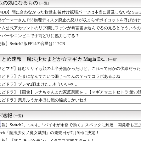
緊急、新武器、東方コラボ、EXレベル40… 8/5はアップデ...
ームの気になるもの
[一覧]
これは神ゲーだな ネタバレ全開過ぎておもろかった
月ふうか水ほむ砲の編成しかいねえ
64DD】間に合わなかった救世主 後付け拡張パーツは本当に普及しないな Switch
ズ】アルマやNPCが邪魔？当たり判定・会話誤爆・進行妨害への不...
外ゲーマーさん PS5物理ディスク廃止の怒りが収まらずボイコットを呼びかけ
ン←思い浮かべたもの
ーム公式アカウントのリプ欄にファンが暴言書き込んでるの見るとそういうの
】ファイヤーエンブレムダイレクト楽しみすぎるだろ
合わせフォームがあるじゃんって
ユニカの脚
ーパーやコンビニで手前どりに協力してる？
ントのリプ欄にファンが暴言書き込んでるの見るとそういうのやめな...
報】Switch2版FF14の容量は117GB
やっぱり緑は屑ですぞ
ビニで手前どりに協力してる？
うちょっと皆といいコミュニケーションが取れてたらなってみんな思う
とめ速報 魔法少女まどか☆マギカ Magia Ex...
[一覧]
「DetonatioN FocusMe」の代表・梅崎 伸幸...
まどマギ】ほむリリィも顔の上半分無かったけど、これって何かの伏線だった
ち×ほぼ痴女… ＆童貞を穀す服っぽい服をきたホウオウボクへの反...
「Nintendo Switch 2」
まどドラ】たまになんでこいつ混じってんの？ってコラボあるよね
スター作った
まどドラ】プレマ2戦まけた…もういいや…
朗報】狩野英孝さんの叛逆コメンタリー配信決定
ズ】ラギア・星9ゴアが苦手？水中移動阻止と突進系モンスターの難...
まどドラ】【画像】レナちゃんまだ家庭菜園を…【マギア☆エトセトラ 第98
ゲームに自信ニキ来てくれ
まどドラ】葉月ふうか水ほむ砲の編成しかいねえ
版FF14の容量は117GB
ってなんでおもしろいんだろう？
ME速報
[一覧]
朗報】Switch2、ついに「バイオが余裕で動く」スペックに到達 開発者も
witch『魔法少女ノ魔女裁判』の発売日が7月9日に決定！
朗報】『ぽこ あ ポケモン』 メタスコア90スタート！