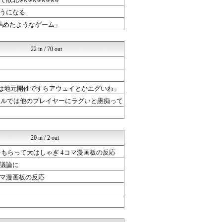
PC ゲームの気になるもの
ウマ娘うまぴょい速報
うになる
ミリシタまとめ雑談
所を煮詰めたようなゲーム」
けおけお速報
ドラゴンクエストウォークま...
ドラゴンクエストウォークま...
22 in / 70 out
ドラゴンクエストウォークま...
ドラゴンクエストウォークま...
ポケチャン攻略まとめ速報｜...
ルフレch. - ファイア...
ゲーは地元開催ですらアウェイとかエグいわ」
ミリシタまとめ雑談
ポケチャン攻略まとめ速報｜...
アルでは他のプレイヤーにラグいと愚痴って
PC ゲームの気になるもの
けおけお速報
ミリシタまとめ雑談
けおけお速報
20 in / 2 out
ルフレch. - ファイア...
ポケチャン攻略まとめ速報｜...
もらって大はしゃぎ 4コマ漫画板の反応
ドラゴンクエストウォークま...
議論に
まどドラまとめ速報 魔法少...
コマ漫画板の反応
ミリシタまとめ雑談
ポケチャン攻略まとめ速報｜...
ドラゴンクエストウォークま...
ポケチャン攻略まとめ速報｜...
ゲーハーの窓