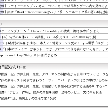
わなかった救世主 後付け拡張パーツは本当に普及しないな Sw...
コラボ、スタンプ97個の表記が変わってる
朗報】ファイアーエムブレムさん、ついにキャラ成長率がゲーム内で見れるよ
、美奈子好き🍪☕
報】識者「Beast of Reincarnationはパリィ系・ソウルライク系の悪い
』茶化されてるけど千兵衛さんガチで天才だよね
ーク】運営はピサロ推し？歴代武器と魔力の宝鞭を振り返る
ク】新水着の見た目をどう評価する？パレオやタイプ2装備に様々な...
]
ク】新メガモンの会心ガードをどう突破する？部位破壊とワンパン戦...
ーク】魔力の宝鞭は引くべき？怖気とテンションダウンの性能評価
ゲーミングチーム「DetonatioN FocusMe」の代表・梅崎 伸幸氏が逝去
ーマーガアでドリュウズは受けられる？つのドリル試行回数と有利不...
スト6】待望の全体バランス調整、バトル変更リスト2026.08.03が公開
今作のマイユニはキャラメイク可能！こういうのはif以来だな
WCスト6部門の観客は9割が日本人？！地元フランス勢のKilzyou選手「格
テ!? エミリーちゃんにはそうめん、Pには山盛りチャーハン＋α...
ピオンズ】マニューラ評価まとめ 技範囲や覚える技・オオニューラ...
unk「日本のプレイヤーはネット上ではラグについて何も言わないくせに、リ
 PS5物理ディスク廃止の怒りが収まらずボイコットを呼びかけて...
。カプコンが気にかけているのは日本のプレイヤーだけ。」
sports World Cup 2026」スト6部門まとめ
』のボスの順番は割と分かれる
ミアムピックアップSRガシャ』開催!! SR秋月律子・SR徳...
:AIライザと創るあなただけのひと夏の夢物語』下手な恋愛ゲー...
日記なんJ
[一覧]
ソフト高くね…？
ピオンズ】オーロンゲの仕事阻止は不可能なのか？対策やいたずらご...
中国嫁日記』の井上純一先生、タローマンの制作者から引用RTでメッセージを
ーク】熟練度の石板が足りない！イズライールとタタリ御前の祠選び
マ娘の新キャスト発表でざわつく フォーエバーヤング役はこの中にいるのか
像】レナちゃんまだ家庭菜園を…【マギア☆エトセトラ 第98話】
中国嫁日記』の井上純一先生、以前描いた男性不妊に関する漫画をRTする 4
ト『Destiny』8/5 0時時点でのポイント、ハイスコア...
環境における「あくタイプ」の評価は？ダブルでの採用率やゴースト...
飢魔II「デビュー作0点」酷評の真相を回顧 当時のレビュー文に今も賛否
ク】どんぶりスライムSが落ちない？武器熟練度とゴールド不足の悩...
フ龍継420話、悪魔王子の復活で堂々完結
ピオンズ】初手対面での立ち回りは素直な攻撃か釣り交換か？プレイ...
ラゲーの名前