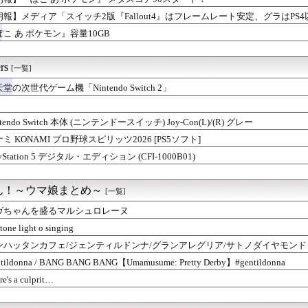
朗報】メディア「スイッチ2版『Fallout4』はフレームレート安定、グラはPS4
ぽこ あ ポケモン』容量10GB
rs
[一覧]
堂の次世代ゲーム機「Nintendo Switch 2」
ntendo Switch 本体 (ニンテンドースイッチ) Joy-Con(L)/(R) グレー
ミ KONAMI プロ野球スピリッツ2026 [PS5ソフト]
ayStation 5 デジタル・エディション (CFI-1000B01)
ん！～ウマ娘まとめ～
[一覧]
ヴちゃんを盛るマルシュロレーヌ
stone light o singing
ンハッタンカフェ/ジェンティルドンナ/グランアレグリア/サトノダイヤモンド【ウマ
8h】
tildonna / BANG BANG BANG【Umamusume: Pretty Derby】#gentildonna
re's a culprit…