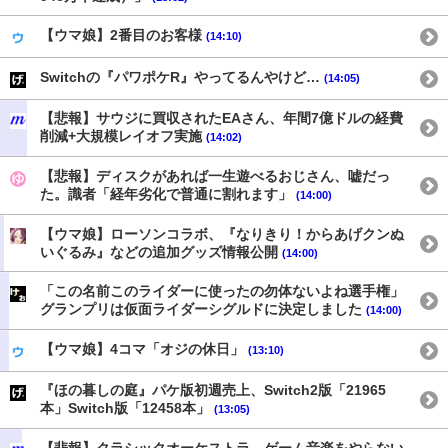
【ウマ娘】2番目のお客様
(14:10)
Switchの『パワポケR』やってるんやけど…
(14:05)
【悲報】サウジに買収されたEAさん、年間7億ドルの経費
削減+大規模レイオフ実施
(14:02)
【悲報】ディスクがあれば一生遊べるおじさん、嘘だっ
た。識者「経年劣化で普通に割れます」
(14:00)
【ウマ娘】ローソンコラボ、『なりきり！からあげクンぬ
いぐるみ』などの追加グッズ情報公開
(14:00)
「この名前このライダーに使ったの勿体ないよね選手権」
グランプリは仮面ライダーシグルドに決定しました
(14:00)
【ウマ娘】4コマ「オジの休日」
(13:10)
『ほの暮しの庭』パケ版初週売上、Switch2版「21965
本」Switch版「12458本」
(13:05)