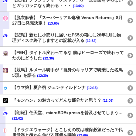
【悲報】クラシックオーケストラ、ゲーム音楽をやらない
とガラガラになり終わる・・・
(13:02)
【脱衣麻雀】『スーパーリアル麻雀 Venus Returns』8月
27日に発売決定！
(13:00)
【悲報】新たに小売りに届いたPS5の箱にに28年1月に物
理ディスク終了しますとの記載が入る
(12:32)
【FEH】タイトル変わってるな 前はヒーローズで終わって
たのにどうした
(12:30)
【競馬】ルメール騎手が『自身のキャリアで騎乗した名馬
5頭』を語る
(12:30)
【ウマ娘】夏合宿 ジェンティルドンナ
(12:15)
『モンハン』の魅力ってどんな部分だと思う？
(12:05)
【朗報】任天堂、microSDExpressを普及させてしまう…
(12:02)
【ドラクエウォーク】とこしえの杖は確保必須だった？代
用武器と後から伸びる評価を議論
(12:00)