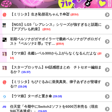
【ミリシタ】生き恥朋花ちゃん👙👰💒
(ｵﾇﾇﾒ)
【NGS】LG5「レアレンス」シリーズが強すぎると話題に
【アプグレも約束】
(ｵﾇﾇﾒ)
初期ペルソナがガマボイラーで最終ペルソナがアポロガイ
スト『ペルソナ2 罪』です…
(ｵﾇﾇﾒ)
【ウマ娘】名鑑レベル300から上がらなくなるんだよな
(ｵﾇ
ﾇﾒ)
【スターブロッサム】64話感想まとめ チトセオー編始ま
るか？
(15:37)
【ミリシタ】ちびぐるみに亜美真美、律子あずさが登場す
る!?
(15:24)
【ウマ娘】ターボと置き傘
(15:10)
任天堂「今期中にSwitch2ソフトを6000万本売る（現在
946万本達成）」
(15:02)