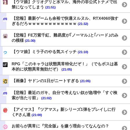
【ウマ娘】クリオグリと水マル、海外の非公式トナメで出
禁になってしまう
(21:51)
【悲報】最新ゲームも余裕で快適ヌルヌル、RTX4060強す
ぎるだろｗｗｗｗｗｗｗｗｗｗｗｗ
(21:32)
【悲報】FE万紫千紅、難易度が｢ノーマル｣と｢ハード｣のみ
の模様
(21:30)
【ウマ娘】ミラ子のやる気スイッチ
(21:10)
RPG「このキャラは状態異常特化だぞ！」（でもボスは基
本的に状態異常無効だぞ）
(21:05)
【画像】ヤドンの1日がニートすぎる
(21:05)
【悲報】最近のガキ、自分で考えない奴が急増中「すぐ検
索が当たり前」
(21:02)
【アイマス】『ツアマス』新シリーズ1弾をプレイしに行
くPさん達
(21:00)
お前らが異常に『完全版』を嫌う理由ってなんなの？