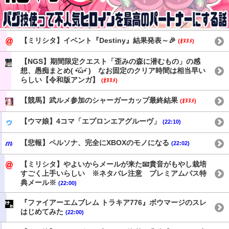
【ミリシタ】イベント『Destiny』結果発表～🎉
(ｵﾇﾇﾒ)
【NGS】期間限定クエスト「歪みの森に潜むもの」の感
想、愚痴まとめ( •᷄ὤ•᷅ ) なお固定のクリア時間は相当早い
らしい【令和版アンガ】
(ｵﾇﾇﾒ)
【競馬】武ルメ参加のシャーガーカップ最終結果
(ｵﾇﾇﾒ)
【ウマ娘】4コマ「エプロンエアグルーヴ」
(22:10)
【悲報】ペルソナ、完全にXBOXのモノになる
(22:02)
【ミリシタ】やよいからメールが来た📧貴音がもやし栽培
すごく上手いらしい ※ネタバレ注意 プレミアムパス特
典メール※
(22:00)
『ファイアーエムブレム トラキア776』ボウマージのスレ
はじめてみた
(22:00)