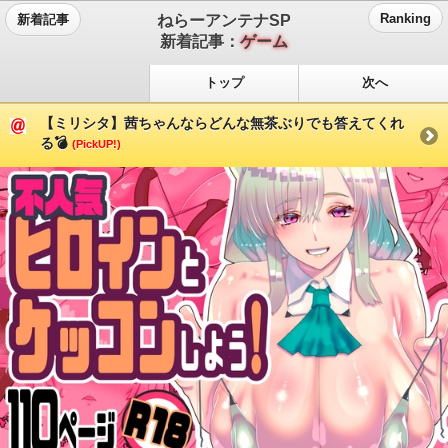
ねらーアンテナSP
Ranking
新着記事
新着記事：
ゲーム
トップ
次へ
【ミリシタ】茜ちゃんならどんな無茶ぶりでも答えてくれ
る💣
(PickUP!)