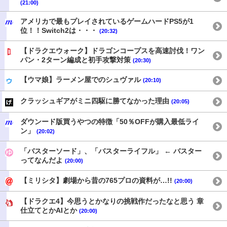
(21:00)
アメリカで最もプレイされているゲームハードPS5が1
位！！Switch2は・・・
(20:32)
【ドラクエウォーク】ドラゴンコープスを高速討伐！ワン
パン・2ターン編成と初手攻撃対策
(20:30)
【ウマ娘】ラーメン屋でのシュヴァル
(20:10)
クラッシュギアがミニ四駆に勝てなかった理由
(20:05)
ダウンード版買うやつの特徴「50％OFFが購入最低ライ
ン」
(20:02)
「バスターソード」、「バスターライフル」 ← バスター
ってなんだよ
(20:00)
【ミリシタ】劇場から昔の765プロの資料が…!!
(20:00)
【ドラクエ4】今思うとかなりの挑戦作だったなと思う 章
仕立てとかAIとか
(20:00)