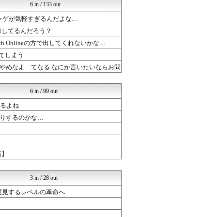
けおけお速報
6 in / 133 out
ドラゴンクエストウォークま...
ャゲが気軽すぎるんだよな…
ドラゴンクエストウォークま...
ポケチャン攻略まとめ速報｜...
錬してるんだろう？
ルフレch. - ファイア...
 Onlineの方で出してくれないかな…
ポケチャン攻略まとめ速報｜...
PC ゲームの気になるもの
てしまう
ポケチャン攻略まとめ速報｜...
やめなよ…てなる なにか言いたいならお問
まどドラまとめ速報 魔法少...
ゲーハーの窓
ぷそファン@PSO2NGS...
6 in / 99 out
まどドラまとめ速報 魔法少...
あるよね
【モンハンワイルズ】モンス...
ゲーハーの窓
りするのかな…
PC ゲームの気になるもの
PC ゲームの気になるもの
まどドラまとめ速報 魔法少...
チゲ速
話】
ブラウザゲーム速報
なんJGamers
3 in / 28 out
三度見するレベルの革命へ