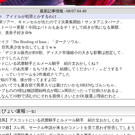
最新記事情報 - 08/07 04:40
ﾊｯ アイドルが犯罪とかするわけ…
演ツアー、キャンセルが出たので２次募集開始！サンタアニタパーク...
ストーリー更新！今回はバトルもあるぞ！そして続きが気になる展開...
、美奈子好き🍪☕
The Binding of Isaac」「ダークソウル...
、巨乳美少女を出してしまうｗｗ
「デジタル販売が約9割、ディスク市場縮小の大きな影響は想定して...
全クリしたんだが
ットにいる武豊騎手とルメール騎手 紹介文おかしくね？
ちゃん・のあ先輩・もちづきさん「結婚してください！」←どうする？
ト』っていうゲームを2作連続クリアした
知の下地、彼が持ってますよ👍🏻
がいてでも夏合宿で異界入りは避けたいかもSIRENなゴルシちゃ...
プものの9割は物語開始時点が既にn周目だったって仕掛けがあるよ...
なんて10秒で済むのにそれを面倒くさいとかDL版選ぶ理由だわと...
ーク】無課金の武器選びは周回重視？高難度対策との優先度を議論
ズ】睡眠・麻痺はどう使う？モンスター別の回避と攻撃チャンスまと...
まぴょい速報
倫理観無くせば普通に作れるんか？
[一覧]
』って知面白いの？
競馬】アスコットにいる武豊騎手とルメール騎手 紹介文おかしくね？
民、サークル申請が来るがコメントを見て思わず拒否してしまう
ウマ娘】スレ民、サークル申請が来るがコメントを見て思わず拒否してしまう
朋花ちゃん👙👰💒
、確率で出現するイカを見るとクラッシュする不具合が発生