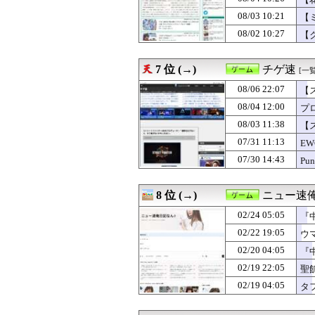
08/06 12:10
【ウマ娘】ふつ
08/06 12:00
【ドラクエウォ
08/03 10:21
【
08/06 12:00
【まどドラ】た
08/02 10:27
【
08/06 12:00
【ミリシタ】イベン
08/06 12:00
【ポケチャン】
08/06 12:00
『ダークソウル』
7 位 (→)
チゲ速
[一覧
08/06 11:00
【ポケチャン】
08/06 10:10
08/06 22:07
【ウマ娘】ゴルシ
【
08/06 10:00
【ポケモンチャン
が
08/04 12:00
プロ
08/06 10:00
『ファイアーエ
08/03 11:38
【
08/06 05:00
【NGS】メイン
08/06 03:15
【アイギス】納
07/31 11:13
E
08/06 01:10
お前らが思うバ
07/30 14:43
P
08/06 00:30
【FE万紫千紅
る
08/06 00:00
【まどドラ】プ
08/06 00:00
【モンハンワイ
8 位 (→)
ニュー速俺
08/06 00:00
【ドラクエウォ
02/24 05:05
08/05 23:30
【ミリシタ】同級
『
08/05 23:05
除霊ゲームさん
02/22 19:05
ウ
08/05 22:00
【ミリシタ】イベン
02/20 04:05
『
08/05 22:00
女性漫画家ある
08/05 21:30
【FE万紫千紅
02/19 22:05
聖
08/05 21:05
ちびまるこちゃ
02/19 04:05
タ
08/05 21:00
【ミリシタ】セー
08/05 20:02
【64DD】間に合