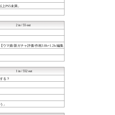
以上PS5未満」
2 in / 55 out
娘/新ガチャ評価/作画3.8h+1.2h/編集
1 in / 552 out
する？
う」