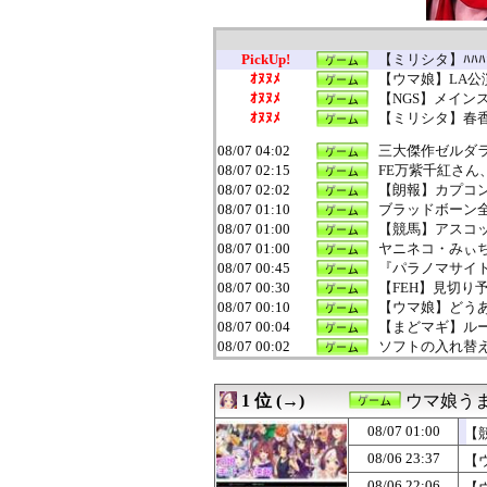
PickUp!
【ミリシタ】ﾊﾊ
ｵﾇﾇﾒ
【ウマ娘】LA公
ｵﾇﾇﾒ
【NGS】メイン
ｵﾇﾇﾒ
【ミリシタ】春香
08/07 04:02
三大傑作ゼルダライク「
08/07 02:15
FE万紫千紅さん
08/07 02:02
【朗報】カプコン
08/07 01:10
ブラッドボーン
08/07 01:00
【競馬】アスコ
08/07 01:00
ヤニネコ・みぃ
08/07 00:45
『パラノマサイ
08/07 00:30
【FEH】見切り予
08/07 00:10
【ウマ娘】どうあ
08/07 00:04
【まどマギ】ルー
08/07 00:02
ソフトの入れ替え
08/07 00:00
【ドラクエウォ
08/07 00:00
【モンハンワイル
1 位 (→)
ウマ娘う
08/07 00:00
『キメラ』って
08/06 23:45
『太閤立志伝V
08/07 01:00
【
08/06 23:37
【ウマ娘】スレ
08/06 23:37
【
08/06 23:30
【ミリシタ】生き恥
08/06 23:05
部屋作りゲーム
08/06 22:06