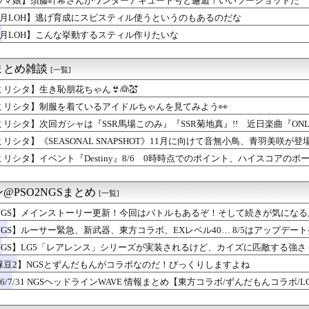
ウマ娘】須藤叶希さんがワンダーアキュート号と邂逅！いいツーショットだ
ー」とかいうかつて有能クリエイターを続々と輩出した謎の界隈ww...
8月LOH】逃げ育成にスピスティル使うというのもあるのだな
』にありがちな事
を着ているアイドルちゃんを見てみよう👀
8月LOH】こんな挙動するスティル作りたいな
ク』新規なんだが6人育成し出して挫折した、これ全キャラ育成する...
『30,606台』PS5『10,107台』スプラトゥーン...
まとめ雑談
[一覧]
のヒシミラクル
ョン選手「どう考えても調整の時期がおかしい。大会の真っただ中に...
ミリシタ】生き恥朋花ちゃん👙👰💒
叶希さんがワンダーアキュート号と邂逅！いいツーショットだ
ミリシタ】制服を着ているアイドルちゃんを見てみよう👀
でSwitch 2買ったけど一切使ってない。ワイだけ？
ッチ』って言うほど必要か？
ミリシタ】次回ガシャは『SSR馬場このみ』『SSR菊地真』!! 近日楽曲『ONLY M
ル』最近気付いたけどベジータ一家全員野菜の名前なんだな…
ミリシタ】《SEASONAL SNAPSHOT》11月に向けて音無小鳥、青羽美咲
これ速攻でFEHに実装されそう
始!!
ミリシタ】イベント『Destiny』8/6 0時時点でのポイント、ハイスコアのボ
シャは『SSR馬場このみ』『SSR菊地真』!! 近日楽曲『O...
げ育成にスピスティル使うというのもあるのだな
」←ぶっちゃけ好き？嫌い？
@PSO2NGSまとめ
[一覧]
フォトナ（CV：黒沢ともよ）が紹介！
巨大IP「北の国から」をオープンワールドゲーム化しないのか？
NGS】メインストーリー更新！今回はバトルもあるぞ！そして続きが気にな
ィアが廃止されれば、ゲームはただ消費されるものになってしまう」
NGS】ルーサー緊急、新武器、東方コラボ、EXレベル40… 8/5はアップデート盛り
ク】ドラゴンコープスを高速撃破！勇者・クロノス・月輪など攻略編...
ク】ドラゴンコープスのこころSは何個必要？性能と使い道を巡り評...
NGS】LG5「レアレンス」シリーズが実装されるけど、カイズに匹敵する強
ーク】イベントは全4章？スカウトや限定アクセサリーを巡る反応
しいらしい( •᷄ὤ•᷅ )
緑豆2】NGSとずんだもんがコラボなのだ！びっくりしますよね
of Reincarnationは皆様からのご意見を真摯...
26/7/31 NGSヘッドラインWAVE 情報まとめ【東方コラボ/ずんだもんコラボ/L
ヴといっしょ 外ロケ2
ーム売ってくれええええええ(買わない)」
んな挙動するスティル作りたいな