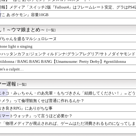
朗報】メディア「スイッチ2版『Fallout4』はフレームレート安定、グラはPS4
ぽこ あ ポケモン』容量10GB
ん！～ウマ娘まとめ～
[一覧]
ヴちゃんを盛るマルシュロレーヌ
stone light o singing
ンハッタンカフェ/ジェンティルドンナ/グランアレグリア/サトノダイヤモンド【ウマ
8h】
tildonna / BANG BANG BANG【Umamusume: Pretty Derby】#gentildonna
re's a culprit…
マー遅報
[一覧]
ニネコ・みぃちゃん・のあ先輩・もちづきさん「結婚してください！」←どう
キメラ』って倫理観無くせば普通に作れるんか？
古き良きRPG』にありがちな事
スマートウォッチ』って言うほど必要か？
オ「物理メディアが廃止されれば、ゲームはただ消費されるものになってしま