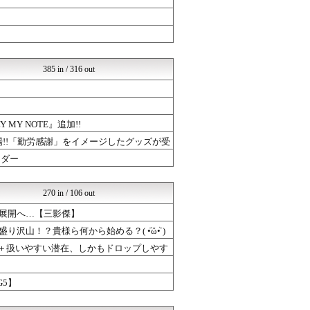
mutyunのゲーム+αブ...
ゆるゲーマー遅報
ミリシタまとめ雑談
げぇ速
mutyunのゲーム+αブ...
385 in / 316 out
ウマツイちゃんねる
チゲ速
ウマ娘うまぴょい速報
mutyunのゲーム+αブ...
ゆるゲーマー遅報
Y NOTE』追加!!
けおけお速報
が登場!!「勤労感謝」をイメージしたグッズが受
ルフレch. - ファイア...
ーダー
ミリシタまとめ雑談
ウマ娘うまぴょい速報
ゲーハーの窓
270 in / 106 out
げぇ速
mutyunのゲーム+αブ...
る展開へ…【三影傑】
ゆるゲーマー遅報
沢山！？貴様ら何から始める？( •᷄ὤ•᷅ )
ドラゴンクエストウォークま...
ドラゴンクエストウォークま...
さ＋扱いやすい潜在、しかもドロップしやす
ドラゴンクエストウォークま...
mutyunのゲーム+αブ...
G5】
ウマツイちゃんねる
げぇ速
ウマ娘うまぴょい速報