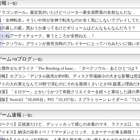
速報
[一覧]
動するのが億劫になるとは思わなかった 今ってPCゲーやソシャゲ...
画ゼオライマー』さん、たった2回のスパロボ参戦で大人気ロボ作品...
ドラゴンボール』最近気付いたけどベジータ一家全員野菜の名前なんだな…
SONAL SNAPSHOT》11月に向けて音無小鳥、青羽...
真・女神転生』そういや何が女神で転生なのか全く気にしないでプレイしてた
そういや何が女神で転生なのか全く気にしないでプレイしてた『真・...
錬成で一番強いのマリータじゃね？？？
ほの暮しの庭』買おうか迷ってるけどボリュームはどんなもんなんだろう？
ムとソウルライク系ってどっちが面白いと思う？
ごいねアーティチョーク。食うところが全然ねえ…！
秘宝伝説』とかいう過大評価ゲーム
ダークソウル』グウィンが発売当時のプレイヤーにとってバカみたいに強いボ
愛いポケモン統一パーティのおすすめは？相性補完や地面タイプの選...
オン、このソース食べても大丈夫なやつ？
英雄「双界マルス・ルキナ」「魔器ルフレ女」「クロム」「シーダ」...
のゲーム+αブログ
[一覧]
トレーナー君と幼馴染ネイチャ姉さん
アーエムブレム、ついにキャラ成長率がゲーム内で見れるようになる
傑作ゼルダライク「The Binding of Isaac」「ダークソウル」あとひとつは？
対戦環境の停滞と今後の新要素追加に関するプレイヤーのリアルな意見
朗報】カプコン「デジタル販売が約9割、ディスク市場縮小の大きな影響は想
F WORLD』、改善に向けてアプデ計画公表
演ツアー、キャンセルが出たので２次募集開始！サンタアニタパーク...
フトの入れ替えなんて10秒で済むのにそれを面倒くさいとかDL版選ぶ理由だ
れない 片手持ちでフリック入力やってるJKとか毎日何時間鍛錬し...
衰退】「エロゲー」とかいうかつて有能クリエイターを続々と輩出した謎の界隈
の話2 ブエナビスタとシーザリオ
販】Switch2『30,606台』PS5『10,107台』スプラトゥーン レイダース「73,
』買おうか迷ってるけどボリュームはどんなもんなんだろう？
ルサイユリゾートファームにローズキングダムのパネルが到着
配信に挑戦してみたバクシンオー
ゲーム速報
[一覧]
ィチョーク。食うところが全然ねえ…！
リリィも顔の上半分無かったけど、これって何かの伏線だったりする...
ガークリ】正統派だけど、デッッッカって感じの水着のマネ、ラファエ口、セ
派だけど、デッッッカって感じの水着のマネ、ラファエ口、セッシュ...
アイギス】納涼の浴衣イベ！？マータンとリッチ、エターナーが来る模様！！
】今のところこのリシテアみたいなデカパイ籠手使いが一番見た目好み
花騎士】むちむち×ほぼ痴女… ＆童貞を穀す服っぽい服をきたホウオウボクへ