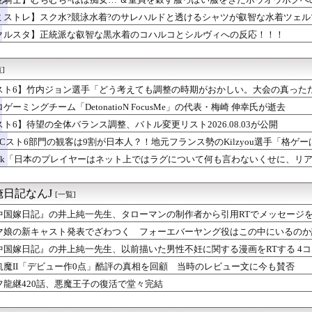
くしいポーズをとるルーラーシップ
ーク】千里行を快適に周回！ワンパン編成と武器変更による効率改善
ミストレ】スク水?競泳水着?のサレハルドと透けるシャツが叡智な水着ツェ
まになんでこいつ混じってんの？ってコラボあるよね
クルスタ】正統派な叡智な黒水着のコハルコとシルヴィへの反応！！！
ト『Destiny』8/6 0時時点でのポイント、ハイスコア...
受けループ対策はどうすべき？メガゲンガーや挑発技の評価を巡る議論
グウィンが発売当時のプレイヤーにとってバカみたいに強いボスだっ...
]
ムラっけオニゴーリ・スコヴィラン戦術の強さと対策を巡る意見まとめ
とマックイーンその2163
スト6】竹内ジョン選手「どう考えても調整の時期がおかしい。大会の真った
ピオンズ】主人公のキャラメイクとJK風コーディネート、男主人公...
終わった後は微調整。趣旨が一貫してない」
ゲーミングチーム「DetonatioN FocusMe」の代表・梅崎 伸幸氏が逝去
ムブレム 万紫千紅』主人公の見た目を変えられるのは久しぶりだな
スト6】待望の全体バランス調整、バトル変更リスト2026.08.03が公開
ストーリー更新！今回はバトルもあるぞ！そして続きが気になる展開...
涼の浴衣イベ！？マータンとリッチ、エターナーが来る模様！！！
WCスト6部門の観客は9割が日本人？！地元フランス勢のKilzyou選手「格
カゲーて何？
unk「日本のプレイヤーはネット上ではラグについて何も言わないくせに、リ
】これゲームの全体の流れどんな感じになるんだ…？
。カプコンが気にかけているのは日本のプレイヤーだけ。」
レマ2戦まけた…もういいや…
ルズ】罠の上に大タル爆弾は迷惑？吹き飛ばしと立ち回りを巡る議論
日記なんJ
[一覧]
ーク】おやすむ・もぐもぐは必要？報酬とバッテリー消費を巡る評価
生の脳を破壊していそうなアイドルちゃん🧠⚡
中国嫁日記』の井上純一先生、タローマンの制作者から引用RTでメッセージを
、泣く泣くクソアプデしてしまう
マ娘の新キャスト発表でざわつく フォーエバーヤング役はこの中にいるのか
ト『Destiny』コミュを見たみんなの反応は👀 ※ネタバレ...
中国嫁日記』の井上純一先生、以前描いた男性不妊に関する漫画をRTする 4
あるとかあれば教えてほしい
】セテス…一体誰なんだ…すごい見覚えのあるキャラ多い
飢魔II「デビュー作0点」酷評の真相を回顧 当時のレビュー文に今も賛否
んのゲームがもし今でたらどんなのになるのか
フ龍継420話、悪魔王子の復活で堂々完結
ラーミズギって結構攻めてるよね👙
わなかった救世主 後付け拡張パーツは本当に普及しないな Sw...