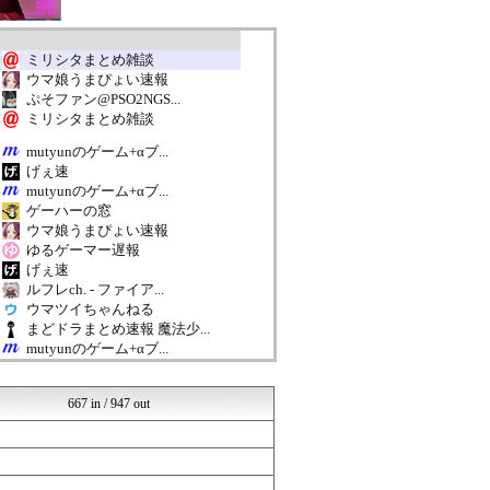
ミリシタまとめ雑談
ウマ娘うまぴょい速報
ぷそファン@PSO2NGS...
ミリシタまとめ雑談
mutyunのゲーム+αブ...
げぇ速
mutyunのゲーム+αブ...
ゲーハーの窓
ウマ娘うまぴょい速報
ゆるゲーマー遅報
げぇ速
ルフレch. - ファイア...
ウマツイちゃんねる
まどドラまとめ速報 魔法少...
mutyunのゲーム+αブ...
ドラゴンクエストウォークま...
【モンハンワイルズ】モンス...
667 in / 947 out
ゆるゲーマー遅報
げぇ速
ウマ娘うまぴょい速報
ミリシタまとめ雑談
ゲーハーの窓