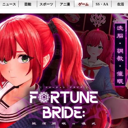
ニュース
芸能
スポーツ
アニ漫
ゲーム
SS・AA
生活