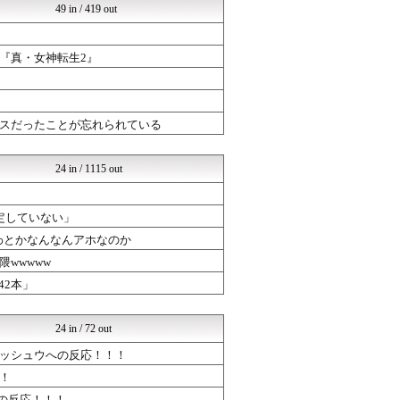
49 in / 419 out
PC ゲームの気になるもの
ゆるゲーマー遅報
ミリシタまとめ雑談
『真・女神転生2』
けおけお速報
ルフレch. - ファイア...
げぇ速
ゆるゲーマー遅報
スだったことが忘れられている
ポケチャン攻略まとめ速報｜...
ウマ娘うまぴょい速報
ルフレch. - ファイア...
24 in / 1115 out
ウマツイちゃんねる
げぇ速
ポケチャン攻略まとめ速報｜...
定していない」
ゆるゲーマー遅報
わとかなんなんアホなのか
ウマ娘うまぴょい速報
PC ゲームの気になるもの
wwwww
ウマツイちゃんねる
542本」
けおけお速報
ウマ娘うまぴょい速報
ウマツイちゃんねる
24 in / 72 out
けおけお速報
まどドラまとめ速報 魔法少...
ッシュウへの反応！！！
ブラウザゲーム速報
！
ルフレch. - ファイア...
の反応！！！