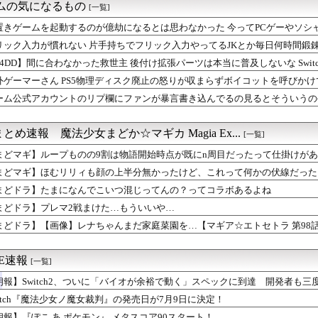
』茶化されてるけど千兵衛さんガチで天才だよね
ームの気になるもの
[一覧]
ーク】運営はピサロ推し？歴代武器と魔力の宝鞭を振り返る
ク】新水着の見た目をどう評価する？パレオやタイプ2装備に様々な...
置きゲームを起動するのが億劫になるとは思わなかった 今ってPCゲーやソシ
ーマーガアでドリュウズは受けられる？つのドリル試行回数と有利不...
リック入力が慣れない 片手持ちでフリック入力やってるJKとか毎日何時間鍛
今作のマイユニはキャラメイク可能！こういうのはif以来だな
64DD】間に合わなかった救世主 後付け拡張パーツは本当に普及しないな Switch
ピオンズ】マニューラ評価まとめ 技範囲や覚える技・オオニューラ...
 PS5物理ディスク廃止の怒りが収まらずボイコットを呼びかけて...
外ゲーマーさん PS5物理ディスク廃止の怒りが収まらずボイコットを呼びかけ
ピオンズ】オーロンゲの仕事阻止は不可能なのか？対策やいたずらご...
ーム公式アカウントのリプ欄にファンが暴言書き込んでるの見るとそういうの
像】レナちゃんまだ家庭菜園を…【マギア☆エトセトラ 第98話】
合わせフォームがあるじゃんって
ラゲーの名前
緊急、新武器、東方コラボ、EXレベル40… 8/5はアップデ...
とめ速報 魔法少女まどか☆マギカ Magia Ex...
[一覧]
月ふうか水ほむ砲の編成しかいねえ
まどマギ】ループものの9割は物語開始時点が既にn周目だったって仕掛けが
ズ】アルマやNPCが邪魔？当たり判定・会話誤爆・進行妨害への不...
ン←思い浮かべたもの
まどマギ】ほむリリィも顔の上半分無かったけど、これって何かの伏線だった
ントのリプ欄にファンが暴言書き込んでるの見るとそういうのやめな...
まどドラ】たまになんでこいつ混じってんの？ってコラボあるよね
ビニで手前どりに協力してる？
うちょっと皆といいコミュニケーションが取れてたらなってみんな思う
まどドラ】プレマ2戦まけた…もういいや…
「DetonatioN FocusMe」の代表・梅崎 伸幸...
まどドラ】【画像】レナちゃんまだ家庭菜園を…【マギア☆エトセトラ 第98
ち×ほぼ痴女… ＆童貞を穀す服っぽい服をきたホウオウボクへの反...
「Nintendo Switch 2」
ME速報
[一覧]
朗報】Switch2、ついに「バイオが余裕で動く」スペックに到達 開発者も
witch『魔法少女ノ魔女裁判』の発売日が7月9日に決定！
朗報】『ぽこ あ ポケモン』 メタスコア90スタート！