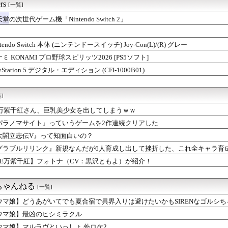
rs
[一覧]
堂の次世代ゲーム機「Nintendo Switch 2」
ntendo Switch 本体 (ニンテンドースイッチ) Joy-Con(L)/(R) グレー
ミ KONAMI プロ野球スピリッツ2026 [PS5ソフト]
ayStation 5 デジタル・エディション (CFI-1000B01)
]
E万紫千紅さん、巨乳美少女を出してしまうｗｗ
パラノマサイト』っていうゲームを2作連続クリアした
太閤立志伝V』って知面白いの？
グラブルリリンク』新規なんだが6人育成し出して挫折した、これ全キャラ育
FE万紫千紅】フォトナ（CV：黒沢ともよ）が紹介！
ちゃんねる
[一覧]
ウマ娘】どうあがいてでも夏合宿で異界入りは避けたいかもSIRENなゴルシち
ウマ娘】最凶のヒシミラクル
ウマ娘】マルラヴといっしょ 外ロケ2