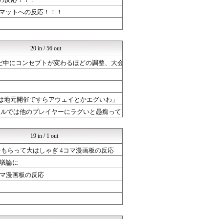
ウマツイちゃんねる
ドラゴンクエストウォークま...
ルマットへの反応！！！
まどドラまとめ速報 魔法少...
ミリシタまとめ雑談
ポケチャン攻略まとめ速報｜...
けおけお速報
20 in / 56 out
ポケチャン攻略まとめ速報｜...
ウマツイちゃんねる
だ中にコンセプトが変わるほどの調整、大会
ポケチャン攻略まとめ速報｜...
けおけお速報
ぷそファン@PSO2NGS...
ブラウザゲーム速報
ゲーは地元開催ですらアウェイとかエグいわ」
ゲーハーの窓
アルでは他のプレイヤーにラグいと愚痴って
ルフレch. - ファイア...
まどドラまとめ速報 魔法少...
【モンハンワイルズ】モンス...
19 in / 1 out
ドラゴンクエストウォークま...
ミリシタまとめ雑談
もらって大はしゃぎ 4コマ漫画板の反応
ゲーハーの窓
議論に
ミリシタまとめ雑談
コマ漫画板の反応
けおけお速報
ルフレch. - ファイア...
ゲーハーの窓
ミリシタまとめ雑談
PC ゲームの気になるもの